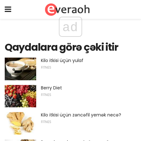
ad
Qaydalara görə çəki itir
Kilo itkisi üçün yulaf
FITNES
Berry Diet
FITNES
Kilo itkisi üçün zəncəfil yemək necə?
FITNES