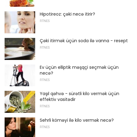
Hipotireoz: çəki necə itirir?
FITNES
Çəki itirmək üçün soda ilə vanna - resept
FITNES
Ev üçün elliptik məşqçi seçmək üçün
necə?
FITNES
Yaşıl qəhvə - sürətli kilo vermək üçün
effektiv vasitədir
FITNES
Sehrli köməyi ilə kilo vermək necə?
FITNES