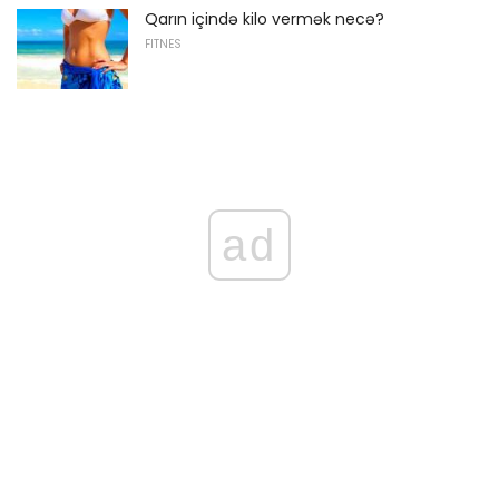
Qarın içində kilo vermək necə?
FITNES
ad