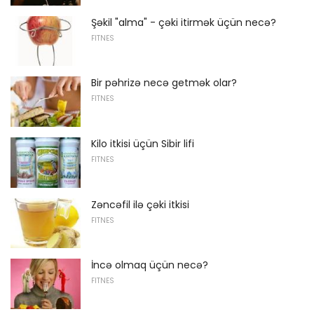
Şəkil "alma" - çəki itirmək üçün necə?
FITNES
Bir pəhrizə necə getmək olar?
FITNES
Kilo itkisi üçün Sibir lifi
FITNES
Zəncəfil ilə çəki itkisi
FITNES
İncə olmaq üçün necə?
FITNES