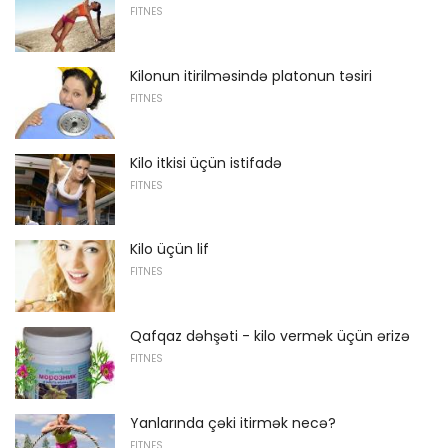
FITNES
Kilonun itirilməsində platonun təsiri
FITNES
Kilo itkisi üçün istifadə
FITNES
Kilo üçün lif
FITNES
Qafqaz dəhşəti - kilo vermək üçün ərizə
FITNES
Yanlarında çəki itirmək necə?
FITNES