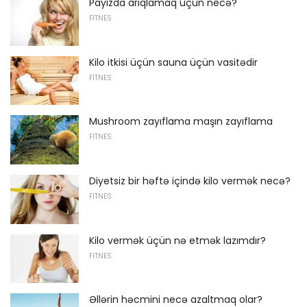
Payızda arıqlamaq üçün necə?
FITNES
Kilo itkisi üçün sauna üçün vasitədir
FITNES
Mushroom zayıflama maşın zayıflama
FITNES
Diyetsiz bir həftə içində kilo vermək necə?
FITNES
Kilo vermək üçün nə etmək lazımdır?
FITNES
Əllərin həcmini necə azaltmaq olar?