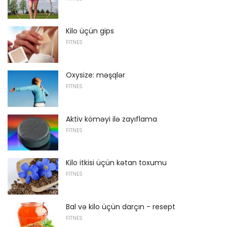
Kilo üçün gips
FITNES
Oxysize: məşqlər
FITNES
Aktiv köməyi ilə zayıflama
FITNES
Kilo itkisi üçün kətan toxumu
FITNES
Bal və kilo üçün darçın - resept
FITNES