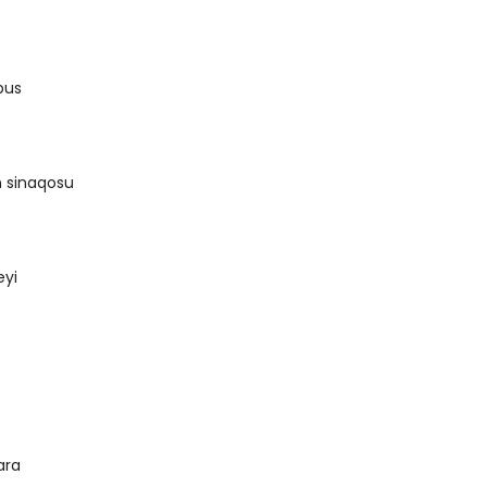
bus
n sinaqosu
eyi
ara