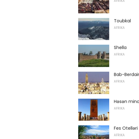
AFRIKA
Toubkal
AFRIKA
Shella
AFRIKA
Bab-Berdai
AFRIKA
Həsən mina
AFRIKA
Fes Otelləri
AFRIKA