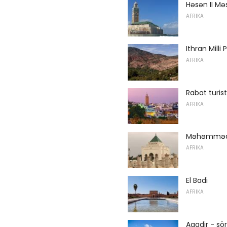
Həsən II Mə
AFRIKA
Ithran Milli 
AFRIKA
Rabat turist
AFRIKA
Məhəmməd
AFRIKA
El Badi
AFRIKA
Agadir - sör