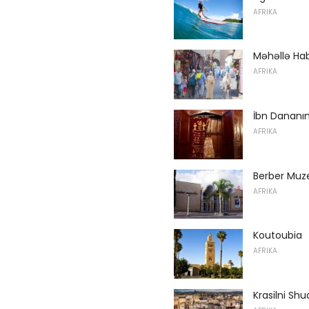
AFRIKA
Məhəllə Ha
AFRIKA
İbn Dananı
AFRIKA
Berber Muz
AFRIKA
Koutoubia
AFRIKA
Krasilni Shu