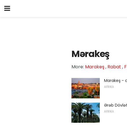
Mərakeş
More:
Marakeş
,
Rabat
,
F
Marakeş - 
AFRIKA
Ərəb Dövlətl
AFRIKA