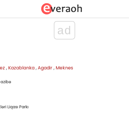
ad
ez
,
Kazablanka
,
Agadir
,
Meknes
cazibə
əri Liqası Parkı