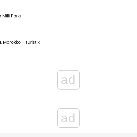
Milli Parkı
 Morokko - turistik
ad
ad