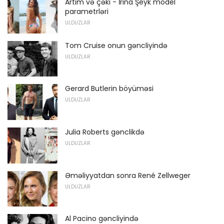
Artım və çəki - İrina Şeyk model
parametrləri
ULDUZLAR
Tom Cruise onun gəncliyində
ULDUZLAR
Gerard Butlerin böyüməsi
ULDUZLAR
Julia Roberts gənclikdə
ULDUZLAR
Əməliyyatdan sonra René Zellweger
ULDUZLAR
Al Pacino gəncliyində