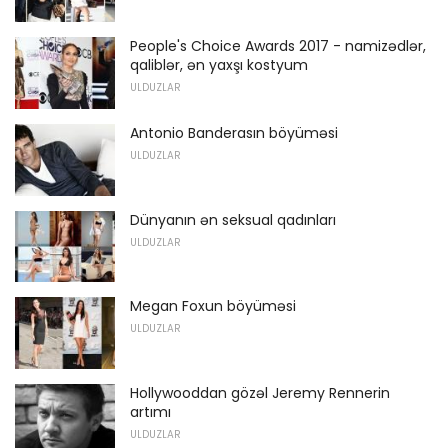
People's Choice Awards 2017 - namizədlər,
qaliblər, ən yaxşı kostyum
ULDUZLAR
Antonio Banderasın böyüməsi
ULDUZLAR
Dünyanın ən seksual qadınları
ULDUZLAR
Megan Foxun böyüməsi
ULDUZLAR
Hollywooddan gözəl Jeremy Rennerin
artımı
ULDUZLAR