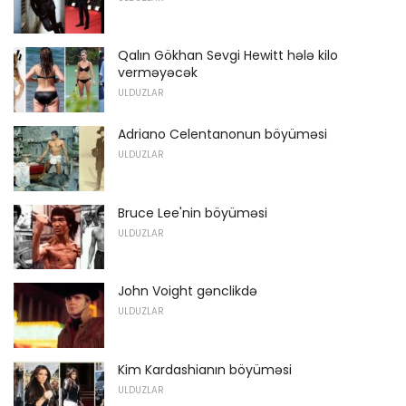
Qalın Gökhan Sevgi Hewitt hələ kilo
verməyəcək
ULDUZLAR
Adriano Celentanonun böyüməsi
ULDUZLAR
Bruce Lee'nin böyüməsi
ULDUZLAR
John Voight gənclikdə
ULDUZLAR
Kim Kardashianın böyüməsi
ULDUZLAR