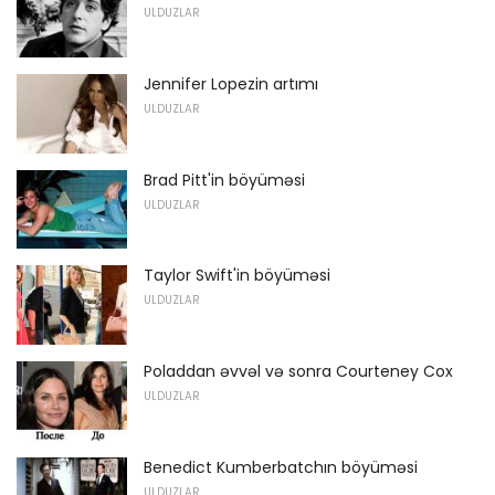
ULDUZLAR
Jennifer Lopezin artımı
ULDUZLAR
Brad Pitt'in böyüməsi
ULDUZLAR
Taylor Swift'in böyüməsi
ULDUZLAR
Poladdan əvvəl və sonra Courteney Cox
ULDUZLAR
Benedict Kumberbatchın böyüməsi
ULDUZLAR