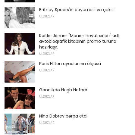
Britney Spears'in böyüməsi və çəkisi
ULDUZLAR
Kaitlin Jenner "Mənim həyat sirləri" adlı
avtobioqrafik kitabının promo turuna
hazırlaşır.
ULDUZLAR
Paris Hilton ayaqlarının ölçüsü
ULDUZLAR
Gənclikdə Hugh Hefner
ULDUZLAR
Nina Dobrev bərpa etdi
ULDUZLAR