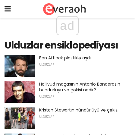
ad
Ulduzlar ensiklopediyası
Ben Affleck plastiklə aşdı
ULDUZLAR
Hollivud maçasının Antonio Banderasın
hündürlüyü və çəkisi nədir?
ULDUZLAR
Kristen Stewartın hündürlüyü və çəkisi
ULDUZLAR