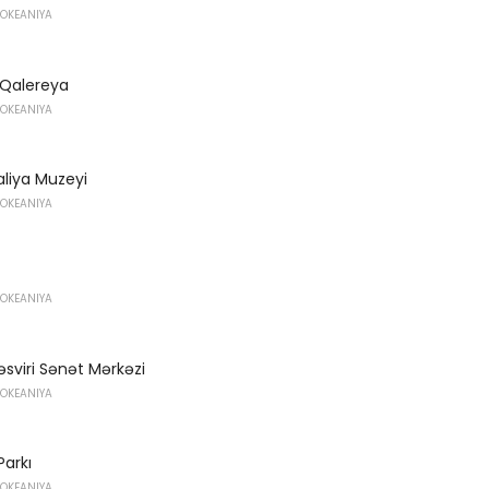
 OKEANIYA
Qalereya
 OKEANIYA
aliya Muzeyi
 OKEANIYA
 OKEANIYA
əsviri Sənət Mərkəzi
 OKEANIYA
arkı
 OKEANIYA