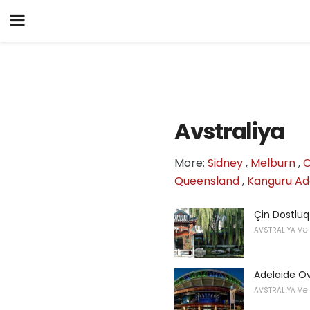
Avstraliya
More:
Sidney
,
Melburn
,
C
Queensland
,
Kanguru Ad
Çin Dostluq
AVSTRALIYA VƏ
Adelaide O
AVSTRALIYA VƏ