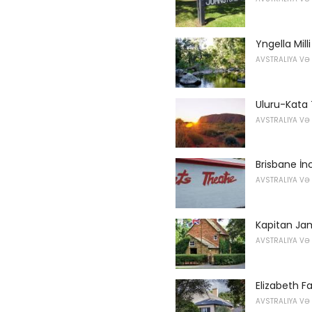
Yngella Milli
AVSTRALIYA VƏ
Uluru-Kata T
AVSTRALIYA VƏ
Brisbane İn
AVSTRALIYA VƏ
Kapitan Ja
AVSTRALIYA VƏ
Elizabeth F
AVSTRALIYA VƏ