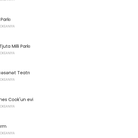
 Parkı
 OKEANIYA
juta Milli Parkı
 OKEANIYA
cəsənət Teatrı
 OKEANIYA
mes Cook'un evi
 OKEANIYA
arm
 OKEANIYA