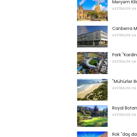
Məryəm Kils
AVSTRALIYA VƏ
Canberra M
AVSTRALIYA VƏ
Park "Kardin
AVSTRALIYA VƏ
"Mühürlər B
AVSTRALIYA VƏ
Royal Botan
AVSTRALIYA VƏ
Rok "daş da