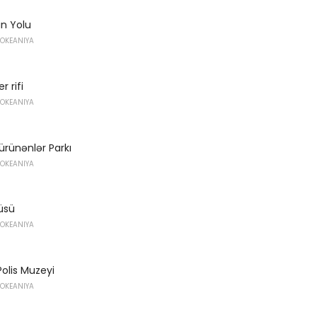
n Yolu
 OKEANIYA
r rifi
 OKEANIYA
ürünənlər Parkı
 OKEANIYA
üsü
 OKEANIYA
Polis Muzeyi
 OKEANIYA