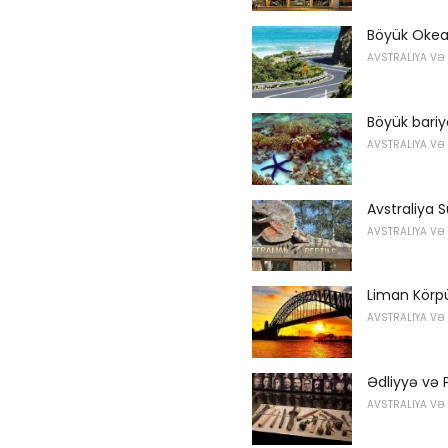
Böyük Okea
AVSTRALIYA VƏ
Böyük bariye
AVSTRALIYA VƏ
Avstraliya S
AVSTRALIYA VƏ
Liman Körp
AVSTRALIYA VƏ
Ədliyyə və 
AVSTRALIYA VƏ