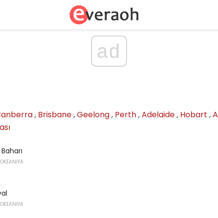
ad
anberra
,
Brisbane
,
Geelong
,
Perth
,
Adelaide
,
Hobart
,
A
ası
 Baharı
 OKEANIYA
val
 OKEANIYA