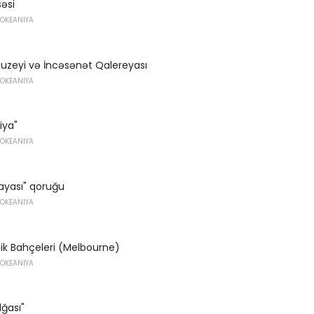
əsi
 OKEANIYA
uzeyi və İncəsənət Qalereyası
 OKEANIYA
iya"
 OKEANIYA
ayası" qoruğu
 OKEANIYA
ik Bahçeleri (Melbourne)
 OKEANIYA
lğası"