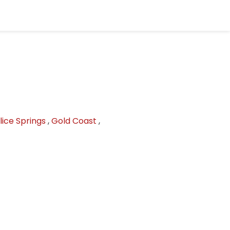
lice Springs
,
Gold Coast
,