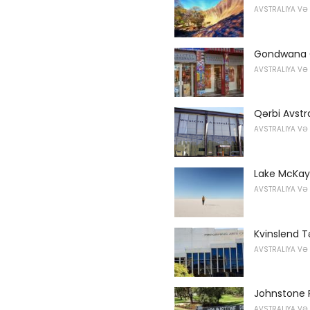
AVSTRALIYA VƏ
Gondwana 
AVSTRALIYA VƏ
Qərbi Avstr
AVSTRALIYA VƏ
Lake McKay
AVSTRALIYA VƏ
Kvinslend T
AVSTRALIYA VƏ
Johnstone P
AVSTRALIYA VƏ