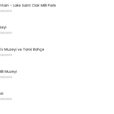
ain - Lake Saint Clair Milli Parkı
 OKEANIYA
zeyi
 OKEANIYA
Ev Muzeyi və Tarixi Bahçe
 OKEANIYA
illi Muzeyi
 OKEANIYA
si
 OKEANIYA