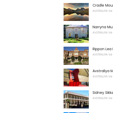
Cradle Mount
AVSTRALIYA VƏ
Narryna Mu
AVSTRALIYA VƏ
Rippon Lea 
AVSTRALIYA VƏ
Avstraliya M
AVSTRALIYA VƏ
Sidney Sikkə
AVSTRALIYA VƏ