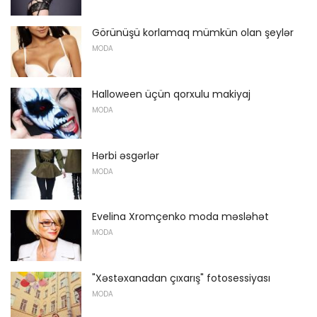
Görünüşü korlamaq mümkün olan şeylər
MODA
Halloween üçün qorxulu makiyaj
MODA
Hərbi əsgərlər
MODA
Evelina Xromçenko moda məsləhət
MODA
"Xəstəxanadan çıxarış" fotosessiyası
MODA