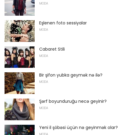
MODA
Eşlenen foto sessiyalar
MODA
Cabaret Stili
MODA
Bir şifon yubka geymək nə ilə?
MODA
Şərf boyunduruğu necə geyinir?
MODA
Yeni il şöbəsi üçün nə geyinmək olar?
MODA