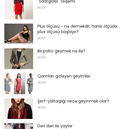
"Saatglass" rəqəmi
MODA
Plus ölçüsü - nə deməkdir, hansı ölçüdə
plus ölçüsü başlayır?
MODA
Bir palto geymək nə ilə?
MODA
Qarınları gizləyən geyimlər
MODA
Şerf-yaltaqlığı necə geyinmək olar?
MODA
Dəri dəri ilə yaylar