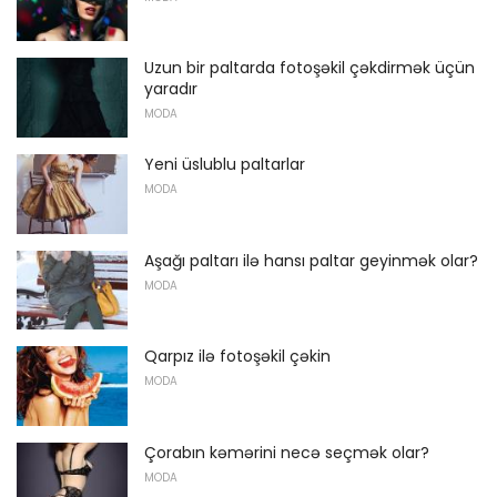
Uzun bir paltarda fotoşəkil çəkdirmək üçün
yaradır
MODA
Yeni üslublu paltarlar
MODA
Aşağı paltarı ilə hansı paltar geyinmək olar?
MODA
Qarpız ilə fotoşəkil çəkin
MODA
Çorabın kəmərini necə seçmək olar?
MODA