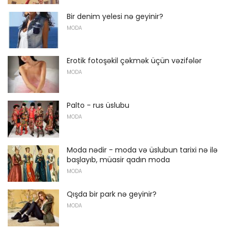
Bir denim yelesi nə geyinir?
MODA
Erotik fotoşəkil çəkmək üçün vəzifələr
MODA
Palto - rus üslubu
MODA
Moda nədir - moda və üslubun tarixi nə ilə
başlayıb, müasir qadın moda
MODA
Qışda bir park nə geyinir?
MODA