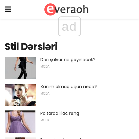
ad
Stil Dərsləri
Dəri şalvar nə geyinəcək?
MODA
Xanım olmaq üçün necə?
MODA
Paltarda lilac rəng
MODA