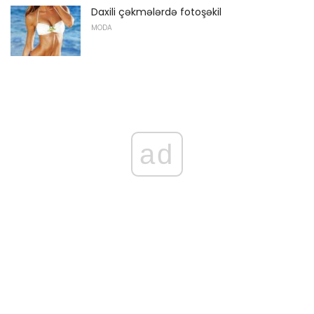
Daxili çəkmələrdə fotoşəkil
MODA
ad