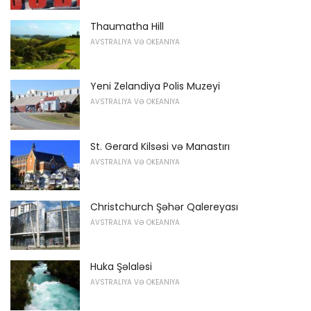
Thaumatha Hill
AVSTRALIYA VƏ OKEANIYA
Yeni Zelandiya Polis Muzeyi
AVSTRALIYA VƏ OKEANIYA
St. Gerard Kilsəsi və Manastırı
AVSTRALIYA VƏ OKEANIYA
Christchurch Şəhər Qalereyası
AVSTRALIYA VƏ OKEANIYA
Huka Şəlaləsi
AVSTRALIYA VƏ OKEANIYA