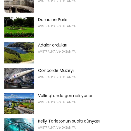
AVSTRALIYA VƏ OKEANIYA
Domaine Parkı
AVSTRALIYA VƏ OKEANIYA
Adalar orduları
AVSTRALIYA VƏ OKEANIYA
Concorde Muzeyi
AVSTRALIYA VƏ OKEANIYA
Vellinqtonda görməli yerlər
AVSTRALIYA VƏ OKEANIYA
Kelly Tarletonun sualtı dünyası
AVSTRALIYA VƏ OKEANIYA