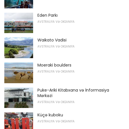
Eden Parkı
AVSTRALIYA VƏ OKEANIYA
Waikato Vadisi
AVSTRALIYA VƏ OKEANIYA
Moeraki boulders
AVSTRALIYA VƏ OKEANIYA
Puke-Ariki Kitabxana və İnformasiya
Mərkəzi
AVSTRALIYA VƏ OKEANIYA
Küçə kuboku
AVSTRALIYA VƏ OKEANIYA