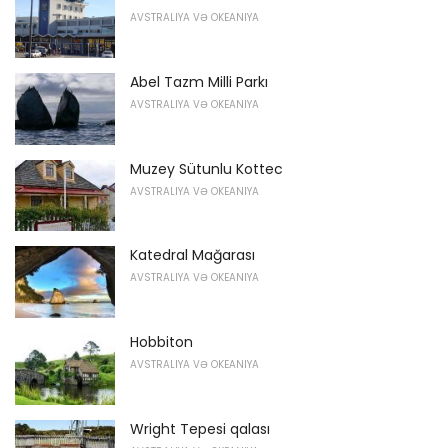
AVSTRALIYA VƏ OKEANIYA
Abel Tazm Milli Parkı
AVSTRALIYA VƏ OKEANIYA
Muzey Sütunlu Kottec
AVSTRALIYA VƏ OKEANIYA
Katedral Mağarası
AVSTRALIYA VƏ OKEANIYA
Hobbiton
AVSTRALIYA VƏ OKEANIYA
Wright Tepesi qalası