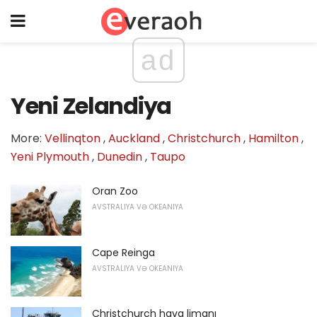
ad
Yeni Zelandiya
More:
Vellinqton
,
Auckland
,
Christchurch
,
Hamilton
,
Yeni Plymouth
,
Dunedin
,
Taupo
Oran Zoo
AVSTRALIYA VƏ OKEANIYA
Cape Reinga
AVSTRALIYA VƏ OKEANIYA
Christchurch hava limanı