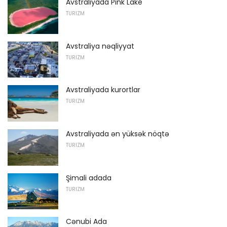
Avstraliyada Pink Lake
TURIZM
Avstraliya nəqliyyat
TURIZM
Avstraliyada kurortlar
TURIZM
Avstraliyada ən yüksək nöqtə
TURIZM
Şimali adada
TURIZM
Cənubi Ada