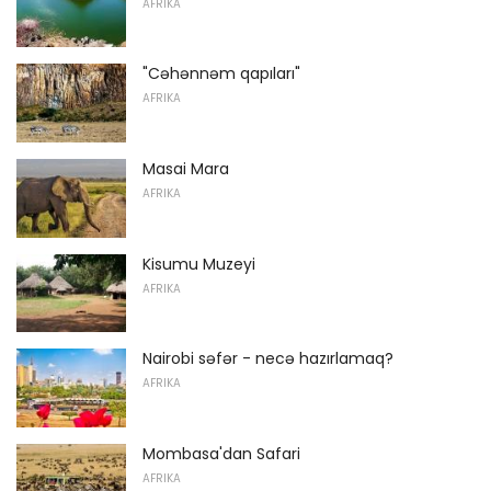
AFRIKA
"Cəhənnəm qapıları"
AFRIKA
Masai Mara
AFRIKA
Kisumu Muzeyi
AFRIKA
Nairobi səfər - necə hazırlamaq?
AFRIKA
Mombasa'dan Safari
AFRIKA