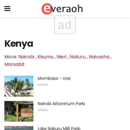
ad
Kenya
More:
Nairobi
,
Kisumu
,
Nieri
,
Nakuru
,
Naivasha
,
Marsabit
Mombasa - otel
AFRIKA
Nairobi Arboretum Parkı
AFRIKA
Lake Nakuru Milli Parkı