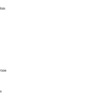
lası
tsie
sı