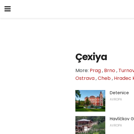
Çexiya
More:
Prag
,
Brno
,
Turno
Ostrava
,
Cheb
,
Hradec 
Detenice
AVROPA
Havlíčkov 
AVROPA