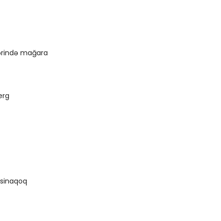
ərində mağara
erg
 sinaqoq