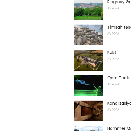
Riegrovy G
AVROPA
Timsah təsə
AVROPA
Kuks
AVROPA
Qara Teatr
AVROPA
Kanalizasiy
AVROPA
Hammer Mə