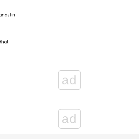
astırı
dhat
ad
ad