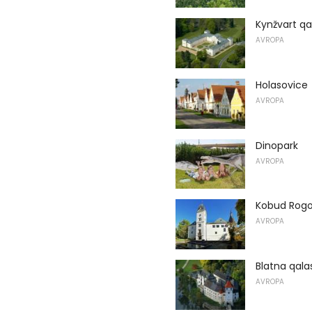
Kynžvart qa
AVROPA
Holasovice
AVROPA
Dinopark
AVROPA
Kobud Rogo
AVROPA
Blatna qala
AVROPA