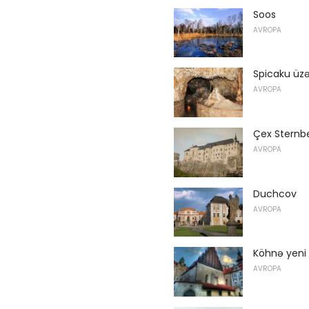
Soos
AVROPA
Spicaku üz
AVROPA
Çex Sternb
AVROPA
Duchcov
AVROPA
Köhnə yeni
AVROPA