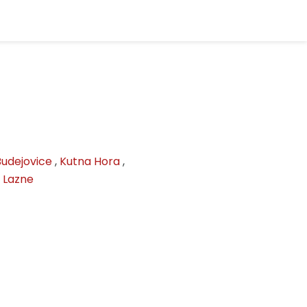
udejovice
,
Kutna Hora
,
 Lazne