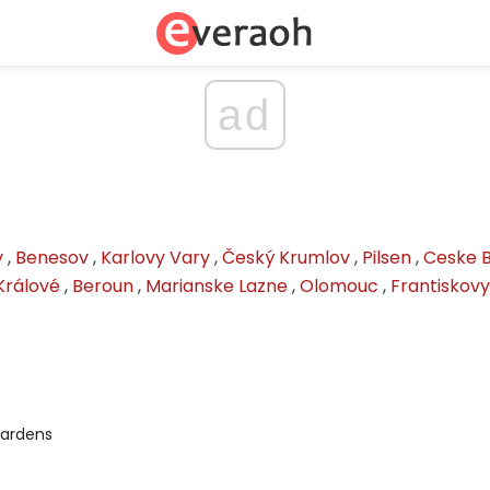
ad
v
,
Benesov
,
Karlovy Vary
,
Český Krumlov
,
Pilsen
,
Ceske B
Králové
,
Beroun
,
Marianske Lazne
,
Olomouc
,
Frantiskovy
Gardens