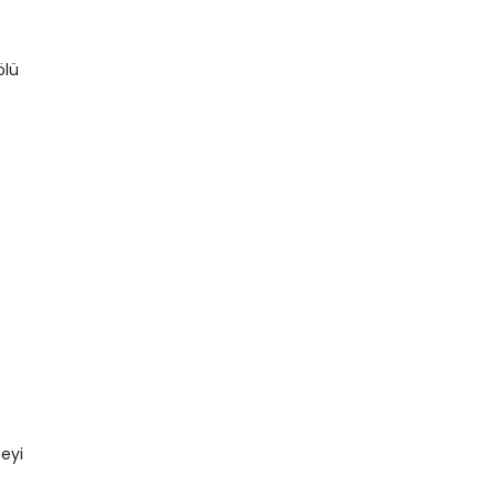
ölü
eyi