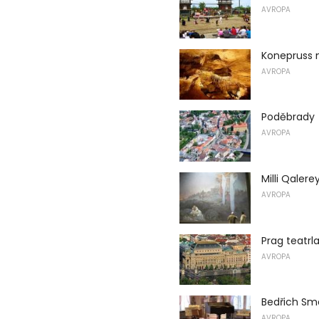
AVROPA
Konepruss 
AVROPA
Poděbrady
AVROPA
Milli Qaler
AVROPA
Prag teatrla
AVROPA
Bedřich Sm
AVROPA