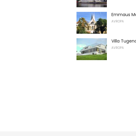
Emmaus Man
AVROPA
Villa Tugen
AVROPA