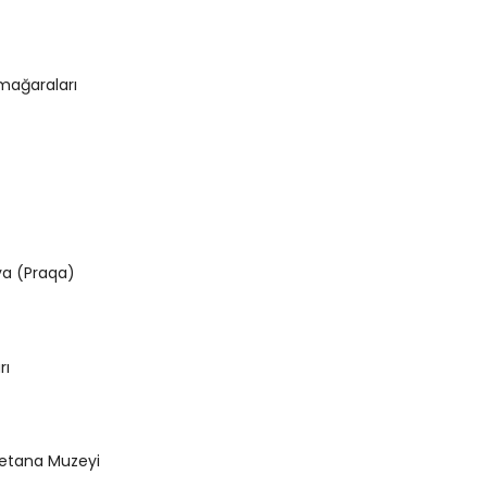
mağaraları
eya (Praqa)
rı
etana Muzeyi