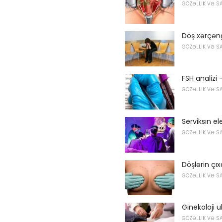
GÖZƏLLIK VƏ S
Döş xərçəng
GÖZƏLLIK VƏ S
FSH analizi 
GÖZƏLLIK VƏ S
Serviksın ele
GÖZƏLLIK VƏ S
Döşlərin çıx
GÖZƏLLIK VƏ S
Ginekoloji u
GÖZƏLLIK VƏ S