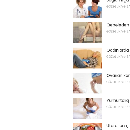
GÖZƏLLIK VƏ S
Qəbələdən 
GÖZƏLLIK VƏ S
Qadınlarda 
GÖZƏLLIK VƏ S
Ovarian kan
GÖZƏLLIK VƏ S
Yumurtalıq
GÖZƏLLIK VƏ S
Uterusun çı