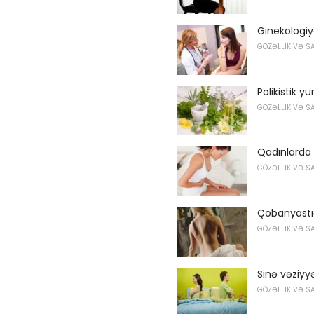
Ginekologi
GÖZƏLLIK VƏ S
Polikistik y
GÖZƏLLIK VƏ S
Qadınlarda 
GÖZƏLLIK VƏ S
Çobanyastığı
GÖZƏLLIK VƏ S
Sinə vəziyy
GÖZƏLLIK VƏ S