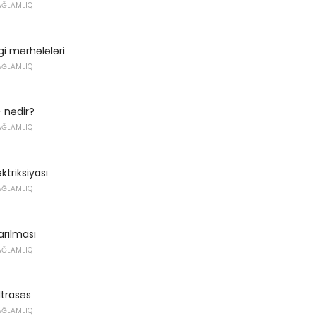
AĞLAMLIQ
i mərhələləri
AĞLAMLIQ
- nədir?
AĞLAMLIQ
ktriksiyası
AĞLAMLIQ
arılması
AĞLAMLIQ
ltrasəs
AĞLAMLIQ