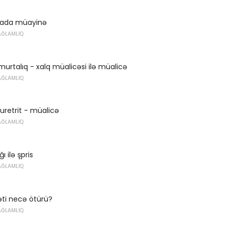
yada müayinə
AĞLAMLIQ
umurtalıq - xalq müalicəsi ilə müalicə
AĞLAMLIQ
uretrit - müalicə
AĞLAMLIQ
 ilə şpris
AĞLAMLIQ
əti necə ötürü?
AĞLAMLIQ