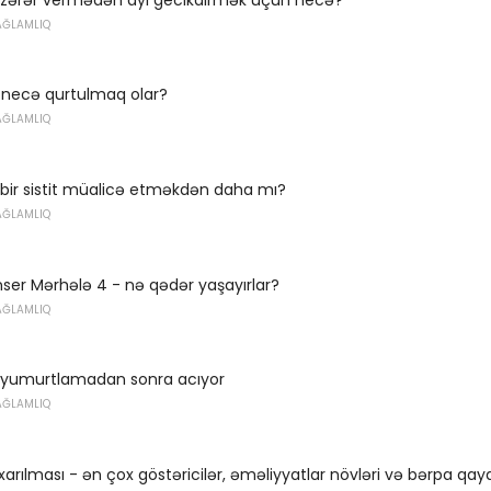
AĞLAMLIQ
necə qurtulmaq olar?
AĞLAMLIQ
bir sistit müalicə etməkdən daha mı?
AĞLAMLIQ
ser Mərhələ 4 - nə qədər yaşayırlar?
AĞLAMLIQ
 yumurtlamadan sonra acıyor
AĞLAMLIQ
xarılması - ən çox göstəricilər, əməliyyatlar növləri və bərpa qayd