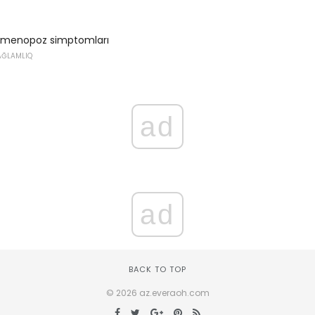
 menopoz simptomları
AĞLAMLIQ
ad
ad
BACK TO TOP
© 2026 az.everaoh.com