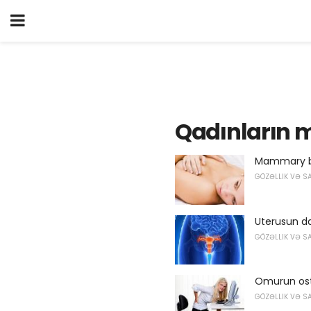
Qadınların 
Mammary bez
GÖZƏLLIK VƏ S
Uterusun da
GÖZƏLLIK VƏ S
Omurun os
GÖZƏLLIK VƏ S