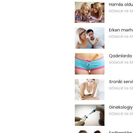
Hamilə old
GÖZƏLLIK VƏ S
Erkən mərhə
GÖZƏLLIK VƏ S
Qadınlarda
GÖZƏLLIK VƏ S
Xroniki servi
GÖZƏLLIK VƏ S
Ginekologiy
GÖZƏLLIK VƏ S
Sağlamlığa