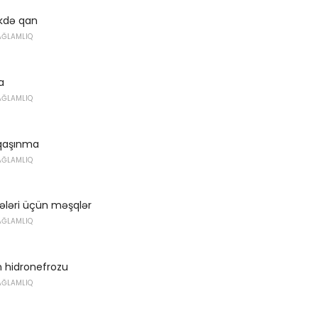
dikdə qan
AĞLAMLIQ
a
AĞLAMLIQ
 qaşınma
AĞLAMLIQ
ələri üçün məşqlər
AĞLAMLIQ
n hidronefrozu
AĞLAMLIQ