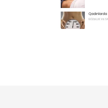
Qadınlarda
GÖZƏLLIK VƏ S