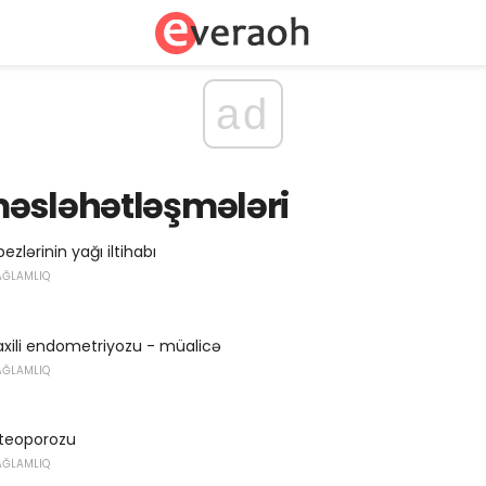
ad
məsləhətləşmələri
lərinin yağı iltihabı
AĞLAMLIQ
xili endometriyozu - müalicə
AĞLAMLIQ
teoporozu
AĞLAMLIQ