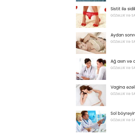
Sistit ilə si
GÖZƏLLIK VƏ S
Aydan sonr
GÖZƏLLIK VƏ S
Ağ axın və
GÖZƏLLIK VƏ S
Vagina əzəl
GÖZƏLLIK VƏ S
Sol böyrəyi
GÖZƏLLIK VƏ S