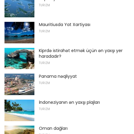
TURIZM
Mauritiusda Yat Xartiyası
TURIZM
Kiprdə istirahət etmək üçün ən yaxşı yer
haradadır?
TURIZM
Panama nəqliyyat
TURIZM
İndoneziyanın ən yaxşı plajları
TURIZM
Oman dağları