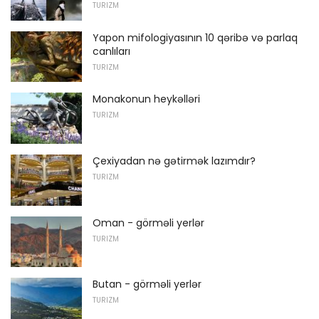
TURIZM
Yapon mifologiyasının 10 qəribə və parlaq
canlıları
TURIZM
Monakonun heykəlləri
TURIZM
Çexiyadan nə gətirmək lazımdır?
TURIZM
Oman - görməli yerlər
TURIZM
Butan - görməli yerlər
TURIZM