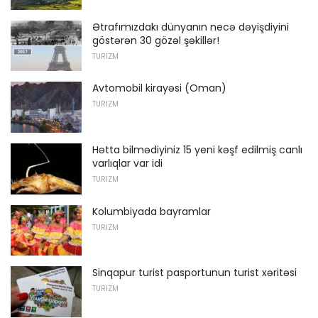
Ətrafımızdakı dünyanın necə dəyişdiyini
göstərən 30 gözəl şəkillər!
TURIZM
Avtomobil kirayəsi (Oman)
TURIZM
Hətta bilmədiyiniz 15 yeni kəşf edilmiş canlı
varlıqlar var idi
TURIZM
Kolumbiyada bayramlar
TURIZM
Sinqapur turist pasportunun turist xəritəsi
TURIZM