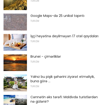
TURIZM
Google Maps-də 25 unikal tapıntı
TURIZM
İşçi heyətinə deyilməyən 17 otel qaydaları
TURIZM
Brunei - çimərliklər
TURIZM
Yalnız bu pişik şəhərini ziyarət etməliyik,
buna görə ...
TURIZM
Cənnətin əks tərəfi: Maldivdə turistlərdən
nə gizlənir?