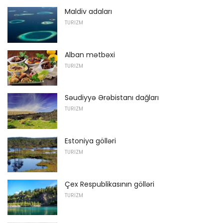
Maldiv adaları
TURIZM
Alban mətbəxi
TURIZM
Səudiyyə Ərəbistanı dağları
TURIZM
Estoniya gölləri
TURIZM
Çex Respublikasının gölləri
TURIZM