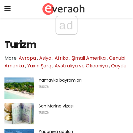
ad
Turizm
More:
Avropa
,
Asiya
,
Afrika
,
Şimali Amerika
,
Cənubi
Amerika
,
Yaxın Şərq
,
Avstraliya və Okeaniya
,
Qeydə
Yamayka bayramları
TURIZM
San Marino vizası
TURIZM
Yaponiya adaları