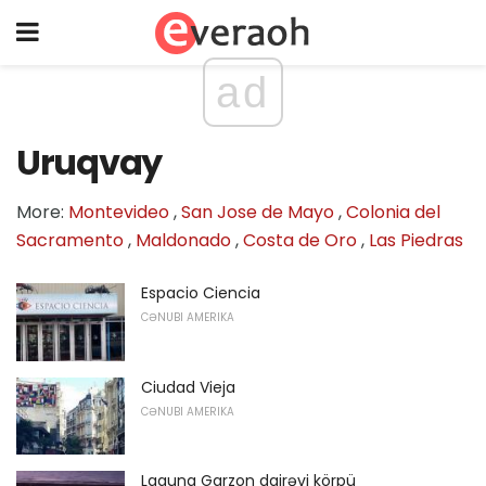
ad
Uruqvay
More:
Montevideo
,
San Jose de Mayo
,
Colonia del
Sacramento
,
Maldonado
,
Costa de Oro
,
Las Piedras
Espacio Ciencia
CƏNUBI AMERIKA
Ciudad Vieja
CƏNUBI AMERIKA
Laguna Garzon dairəvi körpü