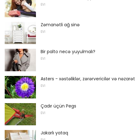
EVI
Zəmanətli ağ sinə
EVI
Bir palto necə yuyulmalı?
EVI
Asters - xəstəliklər, zərərvericilər və nəzarət
EVI
Çadır üçün Pegs
EVI
Jakarlı yataq
EVI