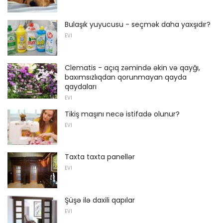
Bulaşık yuyucusu - seçmək daha yaxşıdır?
EVI
Clematis - açıq zəmində əkin və qayğı,
baxımsızlıqdan qorunmayan qayda
qaydaları
EVI
Tikiş maşını necə istifadə olunur?
EVI
Taxta taxta panellər
EVI
Şüşə ilə daxili qapılar
EVI