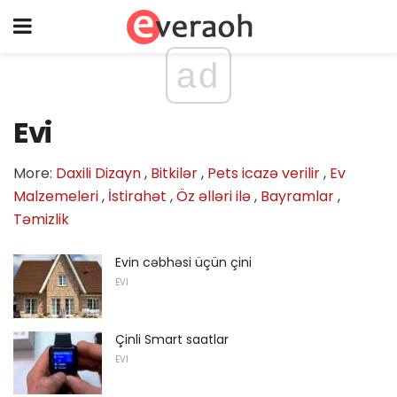
ad
Evi
More:
Daxili Dizayn
,
Bitkilər
,
Pets icazə verilir
,
Ev
Malzemeleri
,
İstirahət
,
Öz əlləri ilə
,
Bayramlar
,
Təmizlik
Evin cəbhəsi üçün çini
EVI
Çinli Smart saatlar
EVI