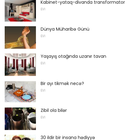
Kabinet-yataq-divanda transformator
EVI
Dünya Müharibə Günü
EVI
Yaşayış otağında uzanır tavan
EVI
Bir ayı tikmək necə?
EVI
Zibil ola bilər
EVI
30 ildir bir insana hədiyyə