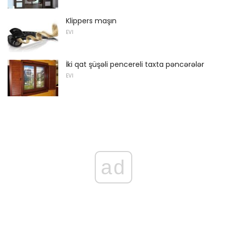
Klippers maşın
EVI
İki qat şüşəli pencereli taxta pəncərələr
EVI
ad