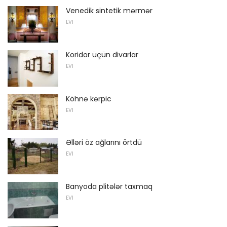
Venedik sintetik mərmər
EVI
Koridor üçün divarlar
EVI
Köhnə kərpic
EVI
Əlləri öz ağlarını örtdü
EVI
Banyoda plitələr taxmaq
EVI