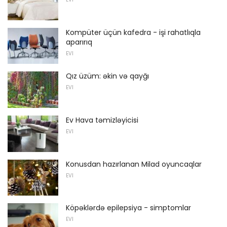
Kompüter üçün kafedra - işi rahatlıqla
aparırıq
EVI
Qız üzüm: əkin və qayğı
EVI
Ev Hava təmizləyicisi
EVI
Konusdan hazırlanan Milad oyuncaqlar
EVI
Köpəklərdə epilepsiya - simptomlar
EVI