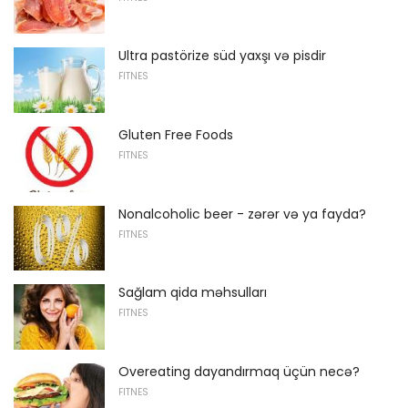
Ultra pastörize süd yaxşı və pisdir
FITNES
Gluten Free Foods
FITNES
Nonalcoholic beer - zərər və ya fayda?
FITNES
Sağlam qida məhsulları
FITNES
Overeating dayandırmaq üçün necə?
FITNES