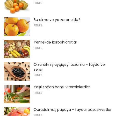
FITNES
Bu alma və ya zərər oldu?
FITNES
Yeməkdə karbohidratlar
FITNES
Qızardılmış ayçiçəyi toxumu - fayda və
zərər
FITNES
Yaşıl soğan hansı vitaminlərdir?
FITNES
Qurudulmuş papaya - faydalı xüsusiyyətlər
FITNES