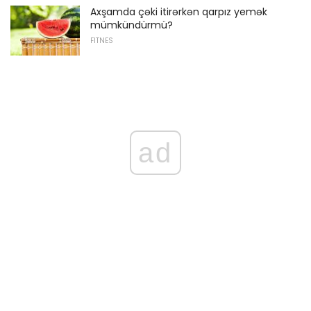
Axşamda çəki itirərkən qarpız yemək
mümkündürmü?
FITNES
ad