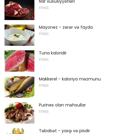
Nar xüsusiyyətləri
FITNES
Mayonez - zərər və fayda
FITNES
Tuna kaloridir
FITNES
Makkerel - kaloriya məzmunu
FITNES
Purines olan məhsullar
FITNES
Təbabət - yaxşı və pisdir