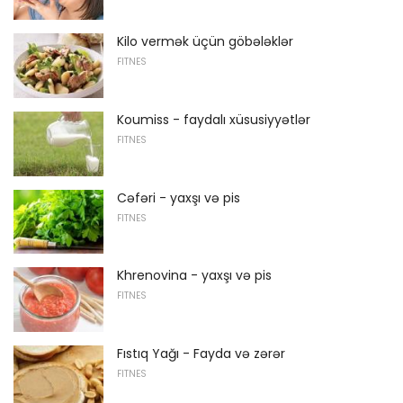
Kilo vermək üçün göbələklər
FITNES
Koumiss - faydalı xüsusiyyətlər
FITNES
Cəfəri - yaxşı və pis
FITNES
Khrenovina - yaxşı və pis
FITNES
Fıstıq Yağı - Fayda və zərər
FITNES