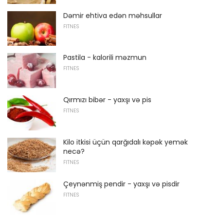
Dəmir ehtiva edən məhsullar
FITNES
Pastila - kalorili məzmun
FITNES
Qırmızı bibər - yaxşı və pis
FITNES
Kilo itkisi üçün qarğıdalı kəpək yemək
necə?
FITNES
Çeynənmiş pendir - yaxşı və pisdir
FITNES