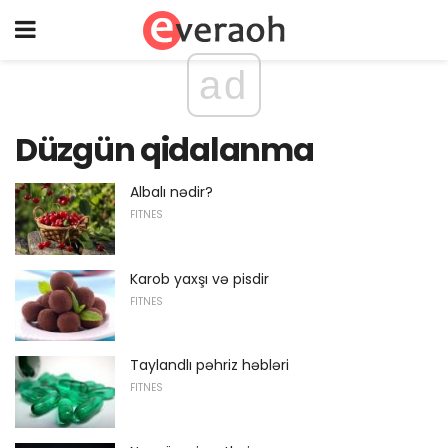
ad
Düzgün qidalanma
Albalı nədir?
FITNES
Karob yaxşı və pisdir
FITNES
Taylandlı pəhriz həbləri
FITNES