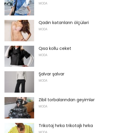
MODA
Qadın kətanların ölçüləri
MODA
Qısa kollu ceket
MODA
Şalvar şalvar
MODA
Zibil torbalarından geyimlər
MODA
Trikotaj hırka trikotajlı hırka
MODA