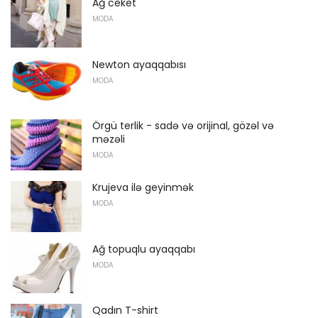
Ağ ceket
MODA
Newton ayaqqabısı
MODA
Örgü terlik - sadə və orijinal, gözəl və
məzəli
MODA
Krujeva ilə geyinmək
MODA
Ağ topuqlu ayaqqabı
MODA
Qadın T-shirt