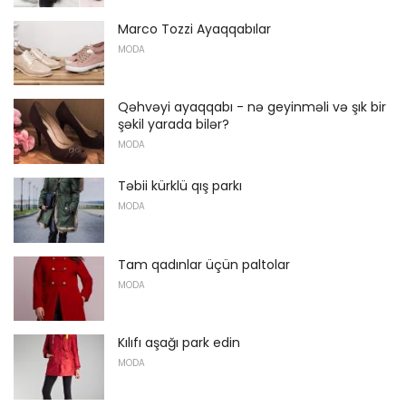
Marco Tozzi Ayaqqabılar
MODA
Qəhvəyi ayaqqabı - nə geyinməli və şık bir
şəkil yarada bilər?
MODA
Təbii kürklü qış parkı
MODA
Tam qadınlar üçün paltolar
MODA
Kılıfı aşağı park edin
MODA