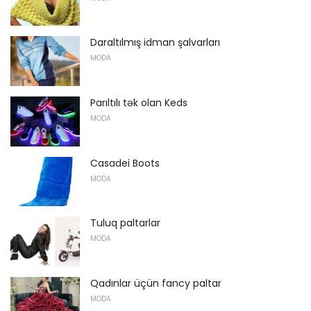
Daraltılmış idman şalvarları
MODA
Parıltılı tək olan Keds
MODA
Casadei Boots
MODA
Tuluq paltarlar
MODA
Qadınlar üçün fancy paltar
MODA