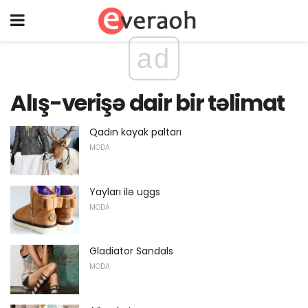
ad
Alış-verişə dair bir təlimat
Qadın kayak paltarı
MODA
Yayları ilə uggs
MODA
Gladiator Sandals
MODA