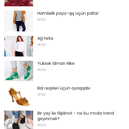
Hamiləlik payız-qış üçün paltar
MODA
Ağ hırka
MODA
Yüksək İdman Nike
MODA
Bal rəqsləri üçün ayaqqabı
MODA
Bir yay ilə Slipknot - nə bu moda trend
geyinmək?
MODA