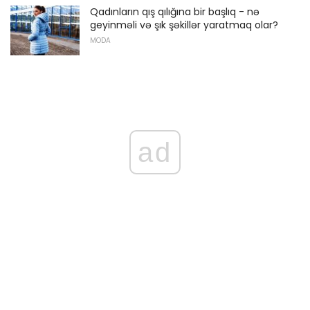
Qadınların qış qılığına bir başlıq - nə
geyinməli və şık şəkillər yaratmaq olar?
MODA
ad