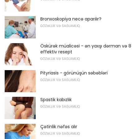
Bronxoskopiya necə aparılır?
GÖZƏLLIK VƏ SAĞLAMLIQ
Öskürək müalicəsi - ən yaxşı dərman və 8
effektiv resept
GÖZƏLLIK VƏ SAĞLAMLIQ
Pityriasis - görünüşün səbəbləri
GÖZƏLLIK VƏ SAĞLAMLIQ
Spastik kabızlık
GÖZƏLLIK VƏ SAĞLAMLIQ
Çətinlik nəfəs alır
GÖZƏLLIK VƏ SAĞLAMLIQ