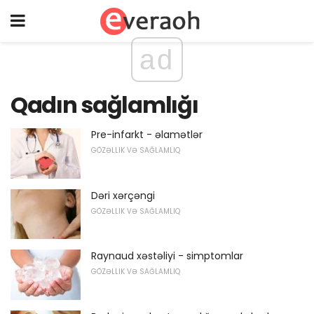
ad
Qadın sağlamlığı
Pre-infarkt - əlamətlər
GÖZƏLLIK VƏ SAĞLAMLIQ
Dəri xərçəngi
GÖZƏLLIK VƏ SAĞLAMLIQ
Raynaud xəstəliyi - simptomlar
GÖZƏLLIK VƏ SAĞLAMLIQ