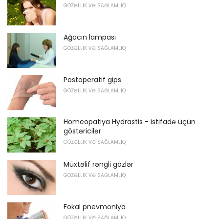
GÖZƏLLIK VƏ SAĞLAMLIQ
Ağacın lampası
GÖZƏLLIK VƏ SAĞLAMLIQ
Postoperatif gips
GÖZƏLLIK VƏ SAĞLAMLIQ
Homeopatiya Hydrastis - istifadə üçün
göstəricilər
GÖZƏLLIK VƏ SAĞLAMLIQ
Müxtəlif rəngli gözlər
GÖZƏLLIK VƏ SAĞLAMLIQ
Fokal pnevmoniya
GÖZƏLLIK VƏ SAĞLAMLIQ