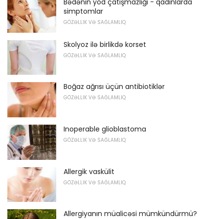
Bədənin yod çatışmazlığı - qadınlarda
simptomlar
GÖZƏLLIK VƏ SAĞLAMLIQ
Skolyoz ilə birlikdə korset
GÖZƏLLIK VƏ SAĞLAMLIQ
Boğaz ağrısı üçün antibiotiklər
GÖZƏLLIK VƏ SAĞLAMLIQ
Inoperable glioblastoma
GÖZƏLLIK VƏ SAĞLAMLIQ
Allergik vaskülit
GÖZƏLLIK VƏ SAĞLAMLIQ
Allergiyanın müalicəsi mümkündürmü?