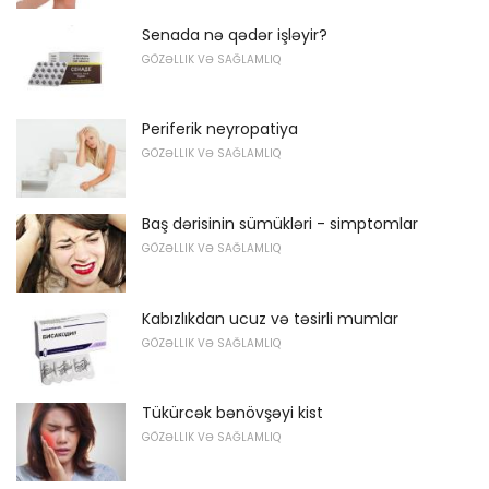
Senada nə qədər işləyir?
GÖZƏLLIK VƏ SAĞLAMLIQ
Periferik neyropatiya
GÖZƏLLIK VƏ SAĞLAMLIQ
Baş dərisinin sümükləri - simptomlar
GÖZƏLLIK VƏ SAĞLAMLIQ
Kabızlıkdan ucuz və təsirli mumlar
GÖZƏLLIK VƏ SAĞLAMLIQ
Tükürcək bənövşəyi kist
GÖZƏLLIK VƏ SAĞLAMLIQ