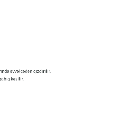
ında əvvəlcədən qızdırılır.
abıq kəsilir.