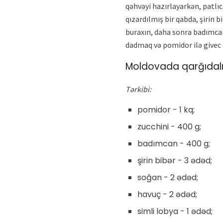
qəhvəyi hazırlayarkən, patlıc
qızardılmış bir qabda, şirin 
buraxın, daha sonra badımcan
dadmaq və pomidor ilə givec
Moldovada qarğıdalı 
Tərkibi:
pomidor - 1 kq;
zucchini - 400 g;
badımcan - 400 g;
şirin bibər - 3 ədəd;
soğan - 2 ədəd;
havuç - 2 ədəd;
simli lobya - 1 ədəd;