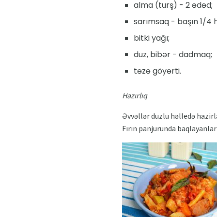
alma (turş) - 2 ədəd;
sarımsaq - başın 1/4 h
bitki yağı;
duz, bibər - dadmaq;
təzə göyərti.
Hazırlıq
Əvvəllər duzlu həlledə hazirl
Fırın panjurunda baqlayanlarl