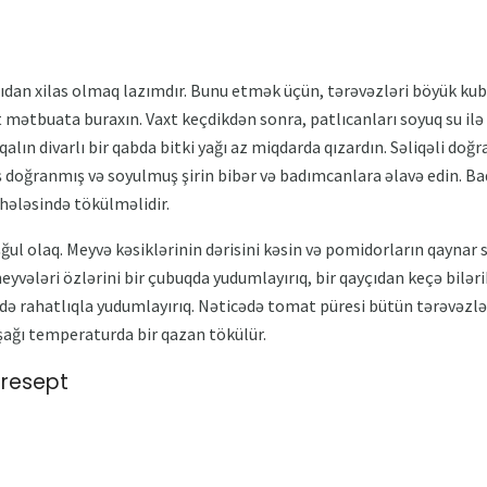
cıdan xilas olmaq lazımdır. Bunu etmək üçün, tərəvəzləri böyük kubl
 mətbuata buraxın. Vaxt keçdikdən sonra, patlıcanları soyuq su ilə 
qalın divarlı bir qabda bitki yağı az miqdarda qızardın. Səliqəli do
ş doğranmış və soyulmuş şirin bibər və badımcanlara əlavə edin. Baq
ələsində tökülməlidir.
ul olaq. Meyvə kəsiklərinin dərisini kəsin və pomidorların qaynar s
meyvələri özlərini bir çubuqda yudumlayırıq, bir qayçıdan keçə bilərik
kildə rahatlıqla yudumlayırıq. Nəticədə tomat püresi bütün tərəvəzl
aşağı temperaturda bir qazan tökülür.
 resept