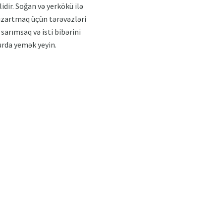
idir. Soğan və yerkökü ilə
 qızartmaq üçün tərəvəzləri
arımsaq və isti bibərini
urda yemək yeyin.