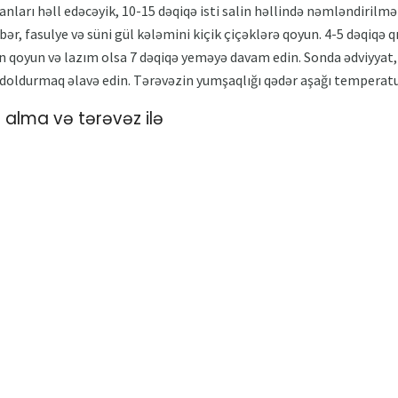
anları həll edəcəyik, 10-15 dəqiqə isti salin həllində nəmləndirilməl
bibər, fasulye və süni gül kələmini kiçik çiçəklərə qoyun. 4-5 dəqiqə
 qoyun və lazım olsa 7 dəqiqə yeməyə davam edin. Sonda ədviyyat, s
 doldurmaq əlavə edin. Tərəvəzin yumşaqlığı qədər aşağı temperat
alma və tərəvəz ilə