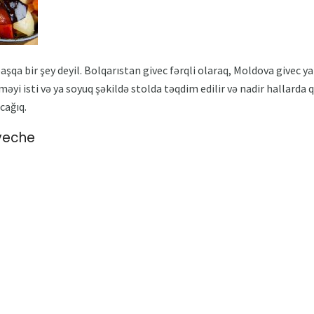
aşqa bir şey deyil. Bolqarıstan givec fərqli olaraq, Moldova givec y
məyi isti və ya soyuq şəkildə stolda təqdim edilir və nadir hallarda 
cağıq.
iveche