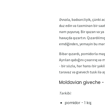
Əvvəla, bədxərcliyik, çünki a
duz edin və təxminən bir saat
nəm yuyuruq. Bir qazan və ya 
havuçda qızartın. Qızardılmı
emdiğinden, yeməyin bu mərh
Bibər qızardı, pomidorla məşğ
Ayrılan qabığını çıxarırıq və 
- bir sözlə, hər hansı bir şə
tərəvəz və gvevech tusk ilə 
Moldavian giveche -
Tərkibi:
pomidor - 1 kq;