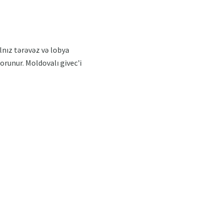
alnız tərəvəz və lobya
qorunur. Moldovalı givec'i