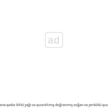
ad
na qədər bitki yağı və qızardılmış doğranmış soğan və yerkökü qıza