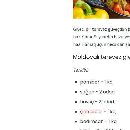
Givec, bir tərəvəz güveçdən b
hazırlanır. Styuardın hazır ye
hazırlamaq üçün necə danışa
Moldovalı tərəvəz g
Tərkibi:
pomidor - 1 kq;
soğan - 2 ədəd;
havuç - 2 ədəd;
şirin bibər
- 1 kq;
badımcan - 1 kq;