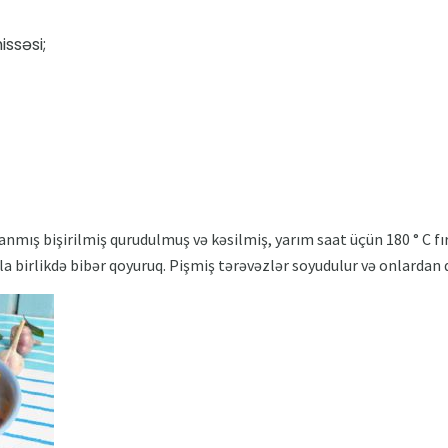
issəsi;
anmış bişirilmiş qurudulmuş və kəsilmiş, yarım saat üçün 180 ° C fır
a birlikdə bibər qoyuruq. Pişmiş tərəvəzlər soyudulur və onlardan q