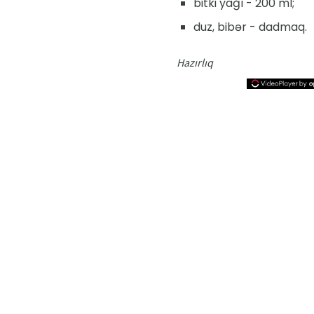
bitki yağı - 200 ml;
duz, bibər - dadmaq.
Hazırlıq