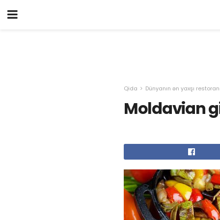
Qida
Dünyanın ən yaxşı restoran
Moldavian g