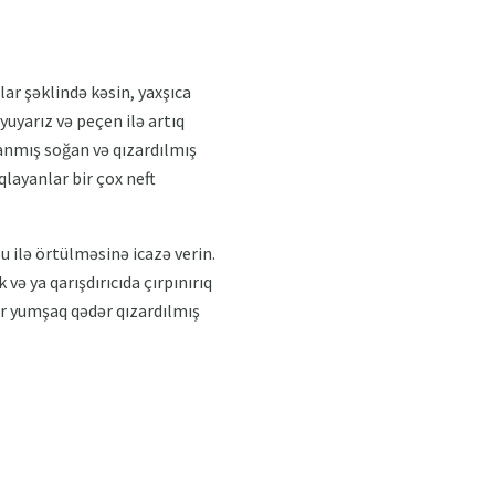
ar şəklində kəsin, yaxşıca
yuyarız və peçen ilə artıq
ğranmış soğan və qızardılmış
layanlar bir çox neft
u ilə örtülməsinə icazə verin.
 və ya qarışdırıcıda çırpınırıq
ər yumşaq qədər qızardılmış