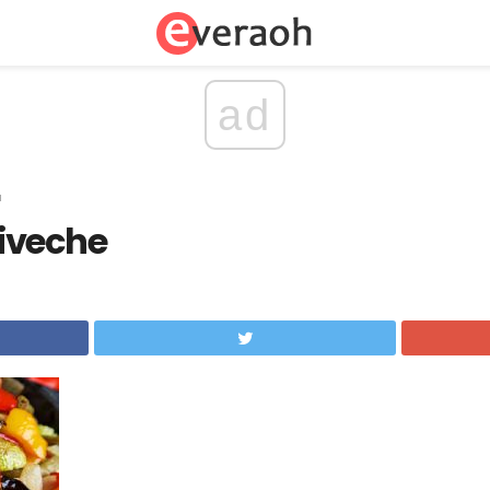
ad
ı
iveche