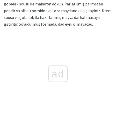
göbələk sousu ilə makaron dökün. Parlatılmış parmesan
pendir və albalı pomidor və təzə maydanoz ilə çiləyiniz. Krem
sousu və göbələk ilə hazırlanmış meyvə dərhal masaya
gətirilir. Soyudulmuş formada, dad eyni olmayacaq.
ad