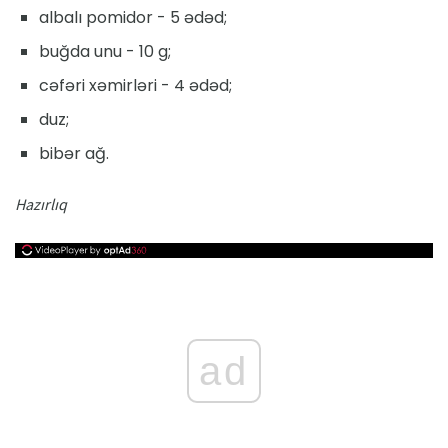
albalı pomidor - 5 ədəd;
buğda unu - 10 g;
cəfəri xəmirləri - 4 ədəd;
duz;
bibər ağ.
Hazırlıq
ad