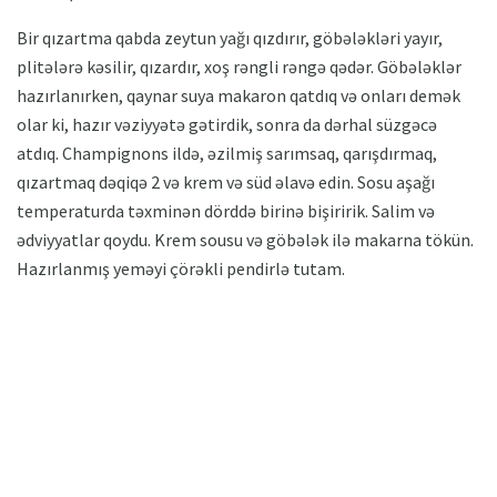
Bir qızartma qabda zeytun yağı qızdırır, göbələkləri yayır,
plitələrə kəsilir, qızardır, xoş rəngli rəngə qədər. Göbələklər
hazırlanırken, qaynar suya makaron qatdıq və onları demək
olar ki, hazır vəziyyətə gətirdik, sonra da dərhal süzgəcə
atdıq. Champignons ildə, əzilmiş sarımsaq, qarışdırmaq,
qızartmaq dəqiqə 2 və krem ​​və süd əlavə edin. Sosu aşağı
temperaturda təxminən dörddə birinə bişiririk. Salim və
ədviyyatlar qoydu. Krem sousu və göbələk ilə makarna tökün.
Hazırlanmış yeməyi çörəkli pendirlə tutam.