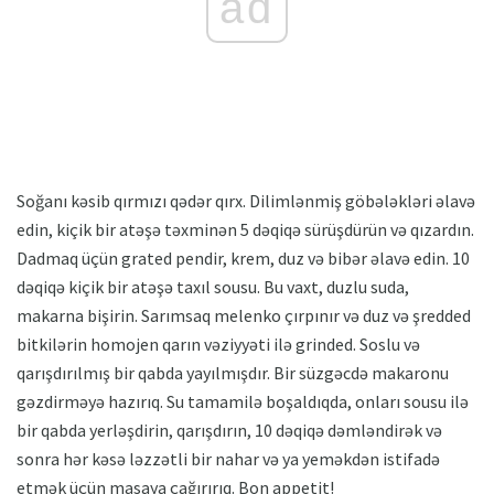
ad
Soğanı kəsib qırmızı qədər qırx. Dilimlənmiş göbələkləri əlavə
edin, kiçik bir atəşə təxminən 5 dəqiqə sürüşdürün və qızardın.
Dadmaq üçün grated pendir, krem, duz və bibər əlavə edin. 10
dəqiqə kiçik bir atəşə taxıl sousu. Bu vaxt, duzlu suda,
makarna bişirin. Sarımsaq melenko çırpınır və duz və şredded
bitkilərin homojen qarın vəziyyəti ilə grinded. Soslu və
qarışdırılmış bir qabda yayılmışdır. Bir süzgəcdə makaronu
gəzdirməyə hazırıq. Su tamamilə boşaldıqda, onları sousu ilə
bir qabda yerləşdirin, qarışdırın, 10 dəqiqə dəmləndirək və
sonra hər kəsə ləzzətli bir nahar və ya yeməkdən istifadə
etmək üçün masaya çağırırıq. Bon appetit!