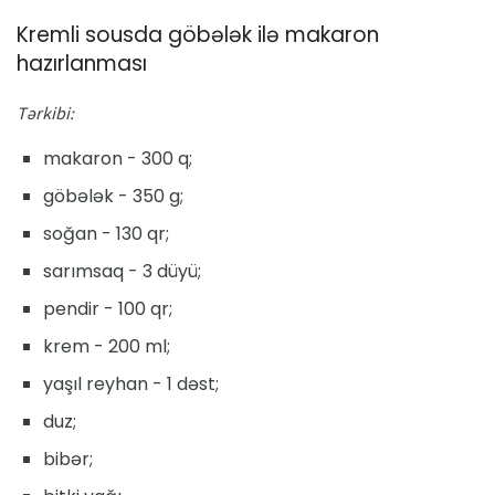
Kremli sousda göbələk ilə makaron
hazırlanması
Tərkibi:
makaron - 300 q;
göbələk - 350 g;
soğan - 130 qr;
sarımsaq - 3 düyü;
pendir - 100 qr;
krem - 200 ml;
yaşıl reyhan - 1 dəst;
duz;
bibər;