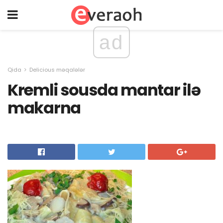
ad
Qida
Delicious məqalələr
Kremli sousda mantar ilə
makarna