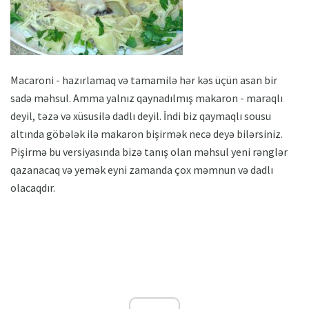
Macaroni - hazırlamaq və tamamilə hər kəs üçün asan bir
sadə məhsul. Amma yalnız qaynadılmış makaron - maraqlı
deyil, təzə və xüsusilə dadlı deyil. İndi biz qaymaqlı sousu
altında göbələk ilə makaron bişirmək necə deyə bilərsiniz.
Pişirmə bu versiyasında bizə tanış olan məhsul yeni rənglər
qazanacaq və yemək eyni zamanda çox məmnun və dadlı
olacaqdır.