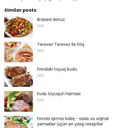
Similar posts
Braised donuz
QIDA
Tərəvəz Tərəvəz ilə Döş
QIDA
Fırındakı toyuq budu
QIDA
Evdə toyuqun haması
QIDA
Fırında qırmızı balıq - sadə və orijinal
yeməklər üçün ən yaxşı reseptlər