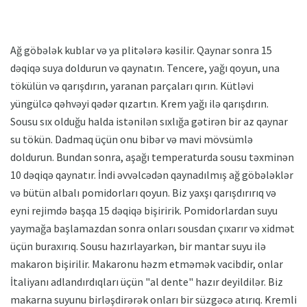
Ağ göbələk kublar və ya plitələrə kəsilir. Qaynar sonra 15
dəqiqə suya doldurun və qaynatın. Tencere, yağı qoyun, una
tökülün və qarışdırın, yaranan parçaları qırın. Kütləvi
yüngülcə qəhvəyi qədər qızartın. Krem yağı ilə qarışdırın.
Sousu sıx olduğu halda istənilən sıxlığa gətirən bir az qaynar
su tökün. Dadmaq üçün onu bibər və mavi mövsümlə
doldurun. Bundan sonra, aşağı temperaturda sousu təxminən
10 dəqiqə qaynatır. İndi əvvəlcədən qaynadılmış ağ göbələklər
və bütün albalı pomidorları qoyun. Biz yaxşı qarışdırırıq və
eyni rejimdə başqa 15 dəqiqə bişiririk. Pomidorlardan suyu
yaymağa başlamazdan sonra onları sousdan çıxarır və xidmət
üçün buraxırıq. Sousu hazırlayarkən, bir mantar suyu ilə
makaron bişirilir. Makaronu həzm etməmək vacibdir, onlar
İtaliyanı adlandırdıqları üçün "al dente" hazır deyildilər. Biz
makarna suyunu birləşdirərək onları bir süzgəcə atırıq. Kremli