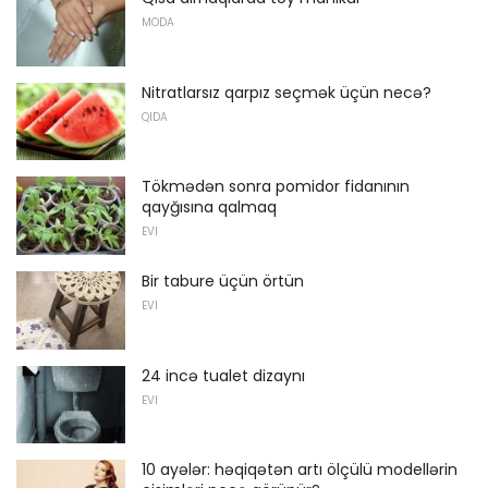
MODA
Nitratlarsız qarpız seçmək üçün necə?
QIDA
Tökmədən sonra pomidor fidanının
qayğısına qalmaq
EVI
Bir tabure üçün örtün
EVI
24 incə tualet dizaynı
EVI
10 ayələr: həqiqətən artı ölçülü modellərin