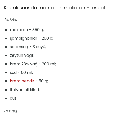
Kremli sousda mantar ilə makaron - resept
Tərkibi:
makaron - 350 q;
şampignonlar - 200 q;
sarımsaq - 3 düyü;
zeytun yağı;
krem 23% yağ - 200 ml;
süd - 50 ml;
krem pendir
- 50 g;
İtalyan bitkiləri;
duz.
Hazırlıq