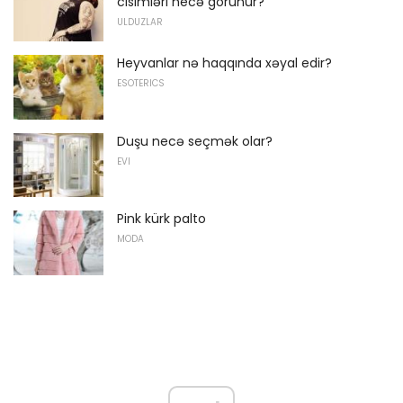
cisimləri necə görünür?
ULDUZLAR
Heyvanlar nə haqqında xəyal edir?
ESOTERICS
Duşu necə seçmək olar?
EVI
Pink kürk palto
MODA