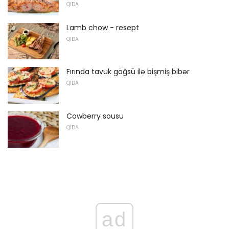
QIDA
Lamb chow - resept
QIDA
Fırında tavuk göğsü ilə bişmiş bibər
QIDA
Cowberry sousu
QIDA
ad