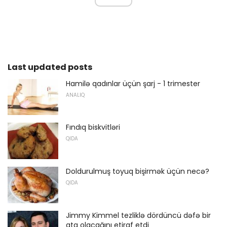
Last updated posts
Hamilə qadınlar üçün şarj - 1 trimester
ANALIQ
Fındıq biskvitləri
QIDA
Doldurulmuş toyuq bişirmək üçün necə?
QIDA
Jimmy Kimmel tezliklə dördüncü dəfə bir
ata olacağını etiraf etdi