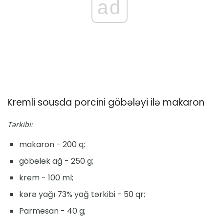
ad
Kremli sousda porcini göbələyi ilə makaron
Tərkibi:
makaron - 200 q;
göbələk ağ - 250 g;
krem - 100 ml;
kərə yağı 73% yağ tərkibi - 50 qr;
Parmesan - 40 g;