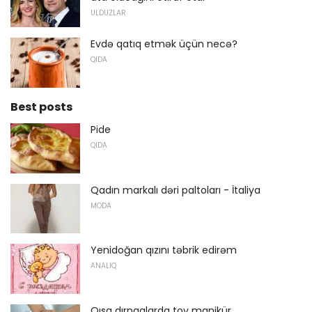
ULDUZLAR
Evdə qatıq etmək üçün necə?
QIDA
Best posts
Pide
QIDA
Qadın markalı dəri paltoları - İtaliya
MODA
Yenidoğan qızını təbrik edirəm
ANALIQ
Qısa dırnaqlarda toy manikür