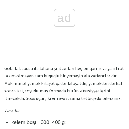
ad
Göbələk sousu ilə lahana şnitzelləri heç bir qarnir və ya isti ət
lazım olmayan tam hüquqlu bir yeməyin əla variantlarıdır.
Mükəmməl yemək kifayət qədər kifayətdir, yeməkdən dərhal
sonra isti, soyudulmuş formada bütün xüsusiyyətlərini
itirəcəkdir. Sous üçün, krem ​​əvəz, xama tətbiq edə bilərsiniz.
Tərkibi:
kələm başı - 300-400 g;