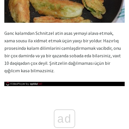
Gənc kələmdən Schnitzel ətin əsas yeməyi əlavə etmək,
xama sousu ilə xidmət etmək üçün yaxşı bir yoldur. Hazırlıq
prosesində kələm dilimlərini cəmləşdirməmək vacibdir, onu
bir çox dəmirdə və ya bir qazanda sobada edə bilərsiniz, vaxt
10 dəqiqədən çox deyil. Şnitzelin dağılmaması üçün bir
qığılcım kəsə bilməzsiniz.
ad