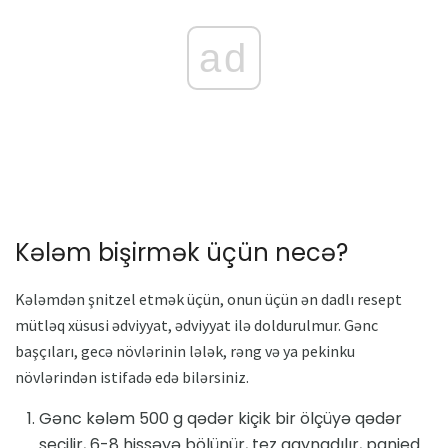
ad
Kələm bişirmək üçün necə?
Kələmdən şnitzel etmək üçün, onun üçün ən dadlı resept
mütləq xüsusi ədviyyat, ədviyyat ilə doldurulmur. Gənc
başçıları, gecə növlərinin lələk, rəng və ya pekinku
növlərindən istifadə edə bilərsiniz.
Gənc kələm 500 g qədər kiçik bir ölçüyə qədər
seçilir, 6-8 hissəyə bölünür, tez qaynadılır, panied