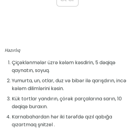
Hazırlıq
Çiçəklənmələr üzrə kələm kəsdirin, 5 dəqiqə
qaynatın, soyuq.
Yumurta, un, otlar, duz və bibər ilə qarışdırın, incə
kələm dilimlərini kəsin.
Kük tortlar yandırın, çörək parçalarına sarın, 10
dəqiqə buraxın.
Karnabahardan hər iki tərəfdə qızıl qabığa
qızartmaq şnitzel .