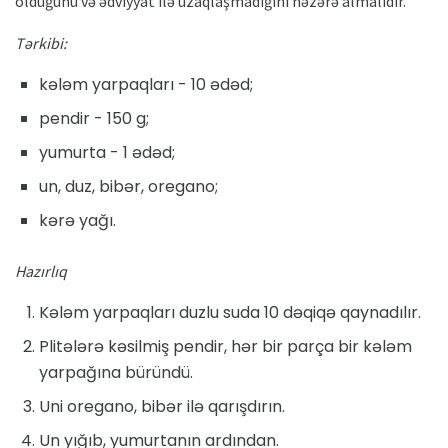
olduğunu və ədviyyat ilə uzaqlaşmadığını nəzərə almalıdır.
Tərkibi:
kələm yarpaqları - 10 ədəd;
pendir - 150 g;
yumurta - 1 ədəd;
un, duz, bibər, oregano;
kərə yağı.
Hazırlıq
Kələm yarpaqları duzlu suda 10 dəqiqə qaynadılır.
Plitələrə kəsilmiş pendir, hər bir parça bir kələm
yarpağına büründü.
Uni oregano, bibər ilə qarışdırın.
Un yığıb, yumurtanın ardından.