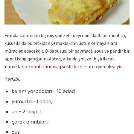
Fırında kələmdən bişmiş şnitzel - qeyri-adi dadlı bir müalicə,
xüsusilə də bu bitkidən yeməklərdən üstün olmayanlara
müraciət edəcəkdir. Qida xüsusi bir qaymaqlı sous və pendir bir
appetising qabığının olacaq, altında şnitzel bişiriləcək.
Yeməklərlə
kremli sarımsaq soslu
bir şirkətdə yemək
yeyin
.
Tərkibi:
kələm yarpaqları - 10 ədəd;
yumurta - 1 ədəd;
un - 2 tbsp. l.
çörək qırıntıları;
duz;