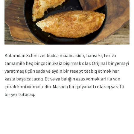
Kələmdən Schnitzel büdcə müalicəsidir, hansı ki, tez və
tamamilə heç bir çətinliksiz bişirmək olar. Orijinal bir yeməyi
yaratmaq üçün sadə və aydın bir resept tətbiq etmək hər
kəslə başa çatacaq. Et və ya balığın əsas yeməkləri ilə yan
çörək kimi xidmət edin. Masada bir qəlyanaltı olaraq şərəfli
bir yer tutacaq.