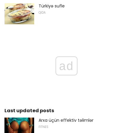
Türkiyə sufle
QIDA
ad
Last updated posts
Arxa üçün effektiv təlimlər
FITNES