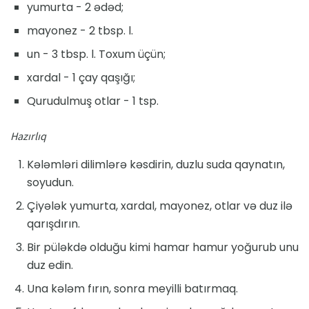
yumurta - 2 ədəd;
mayonez - 2 tbsp. l.
un - 3 tbsp. l. Toxum üçün;
xardal - 1 çay qaşığı;
Qurudulmuş otlar - 1 tsp.
Hazırlıq
Kələmləri dilimlərə kəsdirin, duzlu suda qaynatın,
soyudun.
Çiyələk yumurta, xardal, mayonez, otlar və duz ilə
qarışdırın.
Bir püləkdə olduğu kimi hamar hamur yoğurub unu
duz edin.
Una kələm fırın, sonra meyilli batırmaq.