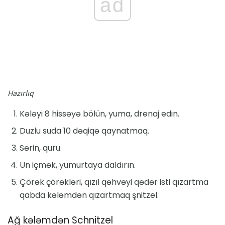
ad
Hazırlıq
Kələyi 8 hissəyə bölün, yuma, drenaj edin.
Duzlu suda 10 dəqiqə qaynatmaq.
Sərin, quru.
Un içmək, yumurtaya daldırın.
Çörək çörəkləri, qızıl qəhvəyi qədər isti qızartma
qabda kələmdən qızartmaq şnitzel.
Ağ kələmdən Schnitzel