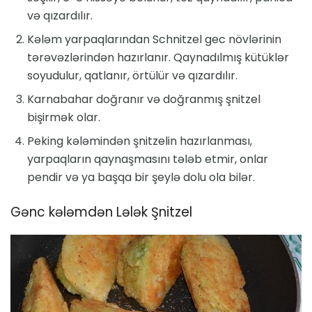
və qızardılır.
Kələm yarpaqlarından Schnitzel gec növlərinin
tərəvəzlərindən hazırlanır. Qaynadılmış kütüklər
soyudulur, qatlanır, örtülür və qızardılır.
Karnabahar doğranır və doğranmış şnitzel
bişirmək olar.
Peking kələmindən şnitzelin hazırlanması,
yarpaqların qaynaşmasını tələb etmir, onlar
pendir və ya başqa bir şeylə dolu ola bilər.
Gənc kələmdən Lələk Şnitzel