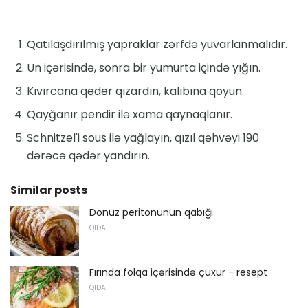
Qatılaşdırılmış yapraklar zərfdə yuvarlanmalıdır.
Un içərisində, sonra bir yumurta içində yığın.
Kıvırcana qədər qızardın, kalıbına qoyun.
Qayğanır pendir ilə xama qaynaqlanır.
Schnitzel'i sous ilə yağlayın, qızıl qəhvəyi 190
dərəcə qədər yandırın.
Similar posts
Donuz peritonunun qabığı
QIDA
Fırında folqa içərisində çuxur - resept
QIDA