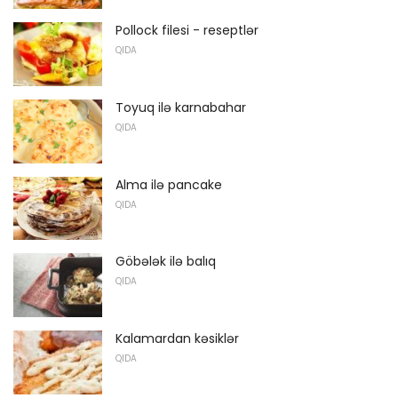
Pollock filesi - reseptlər
QIDA
Toyuq ilə karnabahar
QIDA
Alma ilə pancake
QIDA
Göbələk ilə balıq
QIDA
Kalamardan kəsiklər
QIDA