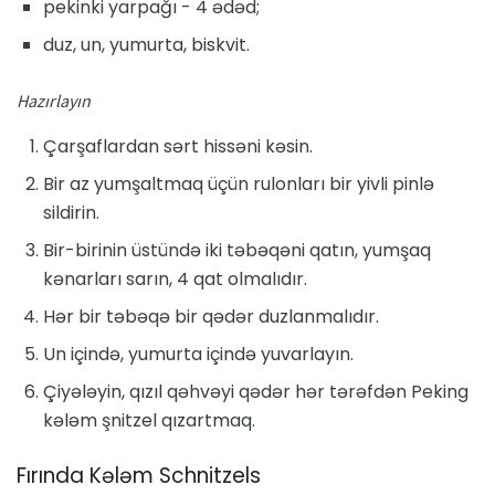
pekinki yarpağı - 4 ədəd;
duz, un, yumurta, biskvit.
Hazırlayın
Çarşaflardan sərt hissəni kəsin.
Bir az yumşaltmaq üçün rulonları bir yivli pinlə
sildirin.
Bir-birinin üstündə iki təbəqəni qatın, yumşaq
kənarları sarın, 4 qat olmalıdır.
Hər bir təbəqə bir qədər duzlanmalıdır.
Un içində, yumurta içində yuvarlayın.
Çiyələyin, qızıl qəhvəyi qədər hər tərəfdən Peking
kələm şnitzel qızartmaq.
Fırında Kələm Schnitzels