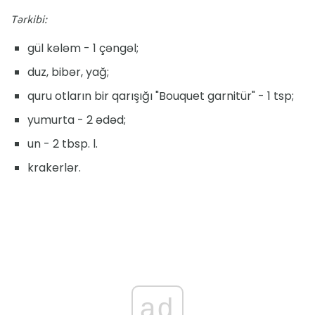
Tərkibi:
gül kələm - 1 çəngəl;
duz, bibər, yağ;
quru otların bir qarışığı "Bouquet garnitür" - 1 tsp;
yumurta - 2 ədəd;
un - 2 tbsp. l.
krakerlər.
ad