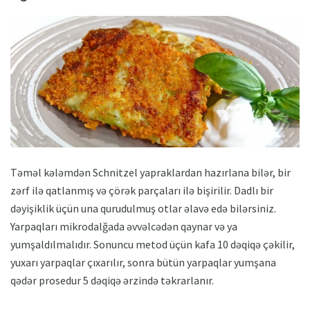
Təməl kələmdən Schnitzel yapraklardan hazırlana bilər, bir
zərf ilə qatlanmış və çörək parçaları ilə bişirilir. Dadlı bir
dəyişiklik üçün una qurudulmuş otlar əlavə edə bilərsiniz.
Yarpaqları mikrodalğada əvvəlcədən qaynar və ya
yumşaldılmalıdır. Sonuncu metod üçün kafa 10 dəqiqə çəkilir,
yuxarı yarpaqlar çıxarılır, sonra bütün yarpaqlar yumşana
qədər prosedur 5 dəqiqə ərzində təkrarlanır.