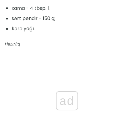
xama - 4 tbsp. l.
sərt pendir - 150 g;
kərə yağı.
Hazırlıq
ad