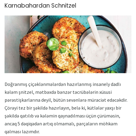
Karnabahardan Schnitzel
Doğranmış çiçəklənmələrdən hazırlanmış insanely dadlı
kələm şnitzel, mətbəxdə bənzər təcrübələrin xüsusi
pərəstişkarlarına deyil, bütün sevənlərə müraciət edəcəkdir.
Çörəyi tez bir şəkildə hazırlayın, belə ki, kütlələr yaxşı bir
şəkildə qatılıb və kələmin qaynadılması üçün çürüməsin,
ancaq 5 dəqiqədən artıq olmamalı, parçaların möhkəm
qalması lazımdır.