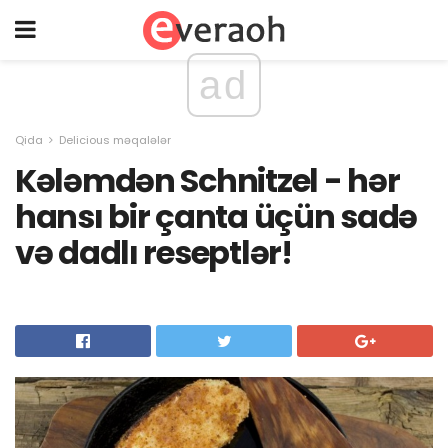
ad
Qida
Delicious məqalələr
Kələmdən Schnitzel - hər
hansı bir çanta üçün sadə
və dadlı reseptlər!