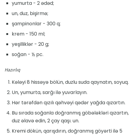
yumurta - 2 ədəd;
un, duz, bişirmə;
şampinonlar - 300 q;
krem - 150 ml;
yeşilliklər - 20 g;
soğan - ½ pc.
Hazırlıq
Kələyi 8 hissəyə bölün, duzlu suda qaynatın, soyuq.
Un, yumurta, sarğı ilə yuvarlayın.
Hər tərəfdən qızılı qəhvəyi qədər yağda qızartın.
Bu sırada soğanla doğranmış göbələkləri qızartın,
duz əlavə edin, 2 çay qaşı. un.
Kremi dökün, qarışdırın, doğranmış göyərti ilə 5