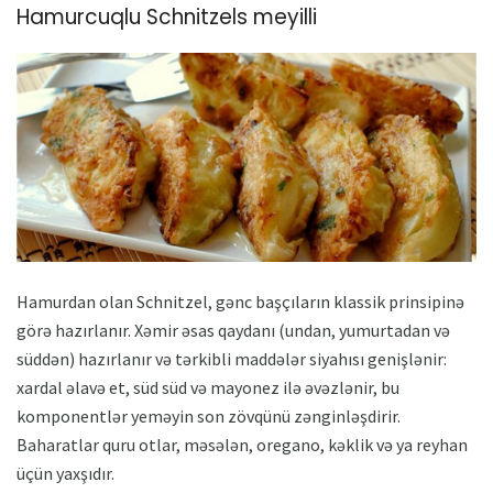
Hamurcuqlu Schnitzels meyilli
Hamurdan olan Schnitzel, gənc başçıların klassik prinsipinə
görə hazırlanır. Xəmir əsas qaydanı (undan, yumurtadan və
süddən) hazırlanır və tərkibli maddələr siyahısı genişlənir:
xardal əlavə et, süd süd və mayonez ilə əvəzlənir, bu
komponentlər yeməyin son zövqünü zənginləşdirir.
Baharatlar quru otlar, məsələn, oregano, kəklik və ya reyhan
üçün yaxşıdır.