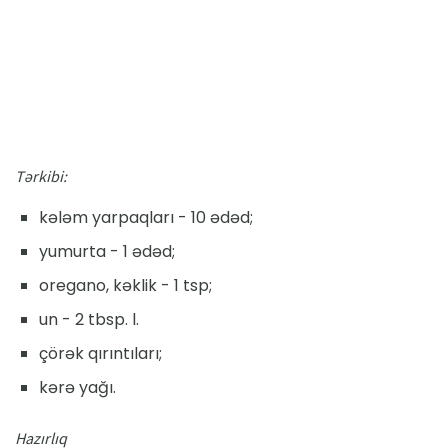
Tərkibi:
kələm yarpaqları - 10 ədəd;
yumurta - 1 ədəd;
oregano, kəklik - 1 tsp;
un - 2 tbsp. l.
çörək qırıntıları;
kərə yağı.
Hazırlıq