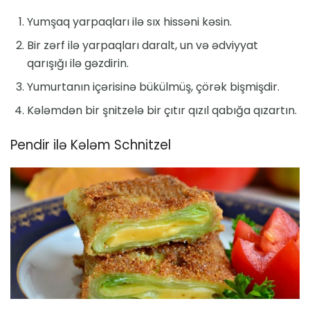
Yumşaq yarpaqları ilə sıx hissəni kəsin.
Bir zərf ilə yarpaqları daralt, un və ədviyyat
qarışığı ilə gəzdirin.
Yumurtanın içərisinə bükülmüş, çörək bişmişdir.
Kələmdən bir şnitzelə bir çıtır qızıl qabığa qızartın.
Pendir ilə Kələm Schnitzel