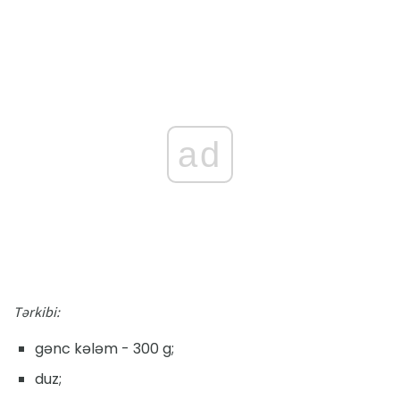
ad
Tərkibi:
gənc kələm - 300 g;
duz;