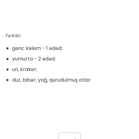
Tərkibi:
gənc kələm - 1 ədəd;
yumurta - 2 ədəd;
un, kraker;
duz, bibər, yağ, qurudulmuş otlar.