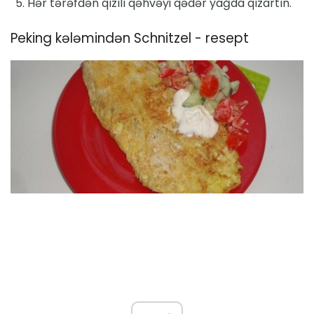
Hər tərəfdən qızılı qəhvəyi qədər yağda qızartın.
Peking kələmindən Schnitzel - resept