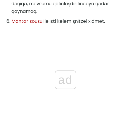
dəqiqə, mövsümü qalınlaşdırılıncaya qədər
qaynamaq.
Mantar sousu
ilə isti kələm şnitzel xidmət.
ad