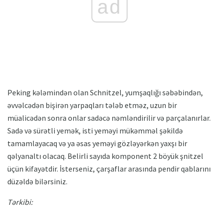
ad
Peking kələmindən olan Schnitzel, yumşaqlığı səbəbindən,
əvvəlcədən bişirən yarpaqları tələb etməz, uzun bir
müalicədən sonra onlar sadəcə nəmləndirilir və parçalanırlar.
Sadə və sürətli yemək, isti yeməyi mükəmməl şəkildə
tamamlayacaq və ya əsas yeməyi gözləyərkən yaxşı bir
qəlyanaltı olacaq. Belirli sayıda komponent 2 böyük şnitzel
üçün kifayətdir. İsterseniz, çarşaflar arasında pendir qablarını
düzəldə bilərsiniz.
Tərkibi: