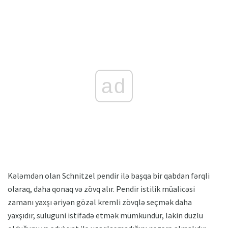
ad
Kələmdən olan Schnitzel pendir ilə başqa bir qabdan fərqli
olaraq, daha qonaq və zövq alır. Pendir istilik müalicəsi
zamanı yaxşı əriyən gözəl kremli zövqlə seçmək daha
yaxşıdır, suluguni istifadə etmək mümkündür, lakin duzlu