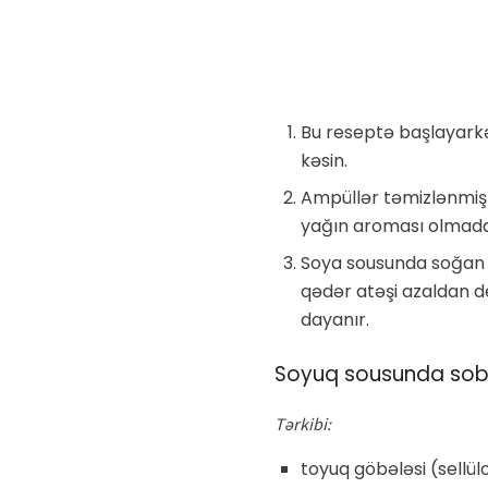
Bu reseptə başlayarkə
kəsin.
Ampüllər təmizlənmiş v
yağın aroması olmadan 
Soya sousunda soğan i
qədər atəşi azaldan d
dayanır.
Soyuq sousunda so
Tərkibi:
toyuq göbələsi (sellülo