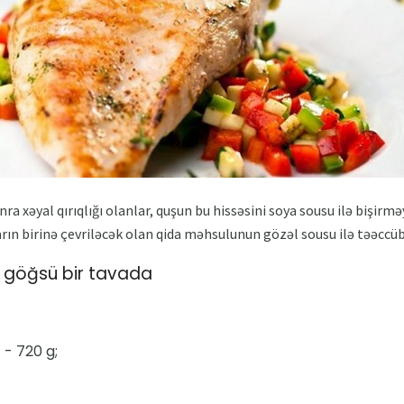
 xəyal qırıqlığı olanlar, quşun bu hissəsini soya sousu ilə bişirm
arın birinə çevriləcək olan qida məhsulunun gözəl sousu ilə təəccü
 göğsü bir tavada
 - 720 g;