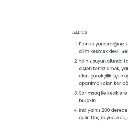
Hazırlıq
Fırında yandırdığınız z
dilim kəsmək deyil. Belə
Yalnız suyun altında 
dişləri təmizləmək, ya
olan, çörəkçilik üçün 
aparılmalı olan kor böl
Sarımsaq ilə kəsiklərə
buraxın.
İndi yalnız 200 dərəc
qalır. Döş böyüdükdə, 