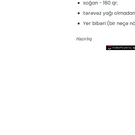
soğan - 180 qr;
tərəvəz yağı olmadan 
Yer bibəri (bir neçə n
Hazırlıq