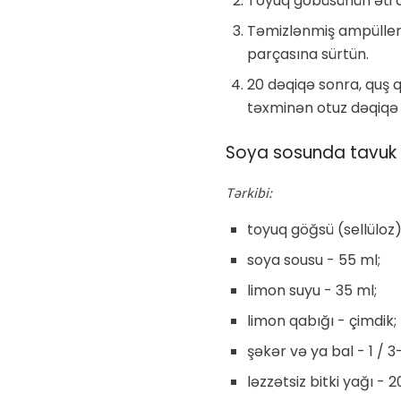
Toyuq göbüsünün əti ax
Təmizlənmiş ampüller,
parçasına sürtün.
20 dəqiqə sonra, quş q
təxminən otuz dəqiqə 
Soya sosunda tavuk
Tərkibi:
toyuq göğsü (sellüloz)
soya sousu - 55 ml;
limon suyu - 35 ml;
limon qabığı - çimdik;
şəkər və ya bal - 1 / 3
ləzzətsiz bitki yağı - 2