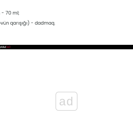
- 70 ml;
övün qarışığı) - dadmaq.
ad