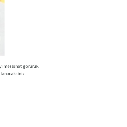
əyi məsləhət görürük.
blənəcəksiniz.