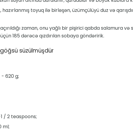
an suyun altında durulanır, qurudulur və böyük kublara kəs
 hazırlanmış toyuq ilə birləşən, üzümçülüyü duz və qarışdı
açırıldığı zaman, onu yağlı bir pişirici qabda salamura və 
üçün 185 dərəcə qızdırılan sobaya göndəririk.
 göğsü süzülmüşdür
 - 620 g;
-1 / 2 teaspoons;
0 ml;