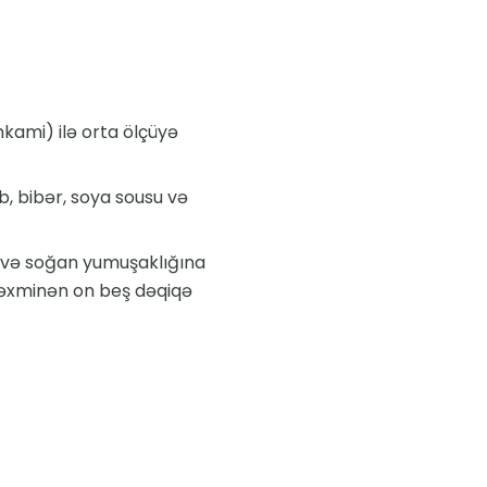
kami) ilə orta ölçüyə
b, bibər, soya sousu və
a və soğan yumuşaklığına
 təxminən on beş dəqiqə