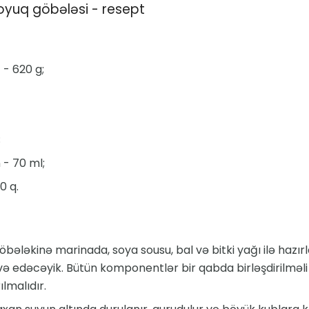
oyuq göbələsi - resept
 - 620 g;
;
- 70 ml;
0 q.
bələkinə marinada, soya sousu, bal və bitki yağı ilə hazır
 edəcəyik. Bütün komponentlər bir qabda birləşdirilməli 
lmalıdır.