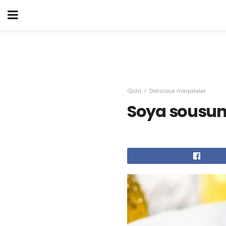
Qida
Delicious məqalələr
Soya sousun