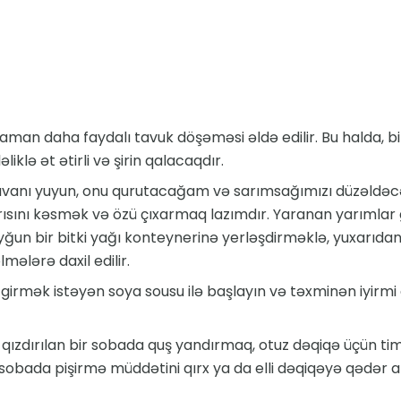
aman daha faydalı tavuk döşəməsi əldə edilir. Bu halda, biz
liklə ət ətirli və şirin qalacaqdır.
tavanı yuyun, onu qurutacağam və sarımsağımızı düzəldəc
rısını kəsmək və özü çıxarmaq lazımdır. Yaranan yarımlar 
uyğun bir bitki yağı konteynerinə yerləşdirməklə, yuxarıd
mələrə daxil edilir.
 girmək istəyən soya sousu ilə başlayın və təxminən iyirmi 
ə qızdırılan bir sobada quş yandırmaq, otuz dəqiqə üçün t
sobada pişirmə müddətini qırx ya da elli dəqiqəyə qədər a