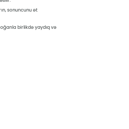
ilir.
rın, sonuncunu ət
soğanla birlikdə yaydıq və