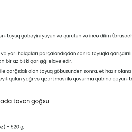
n, toyuq göbəyini yuyun və qurutun və incə dilim (brusoch
ə yarı halqaları parçalandıqdan sonra toyuqla qarışdırılı
bir az bitki qarışığı əlavə edir.
lə qarğıdalı olan toyuq göbüsünden sonra, ət hazır olan
eyil, qalan yağı və qızartması ilə qovurma qabına qoyun,
bada tavan göğsü
z) - 520 g;