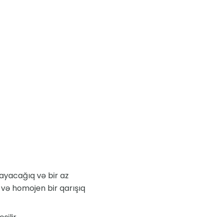
layacağıq və bir az
və homojen bir qarışıq