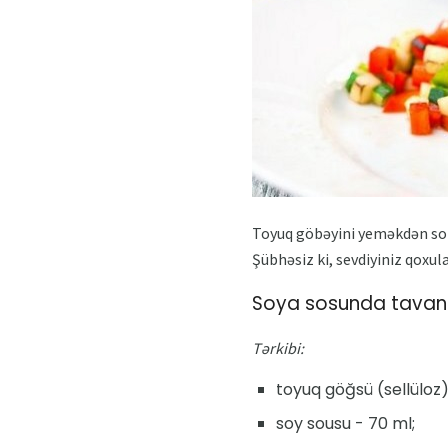
Toyuq göbəyini yeməkdən sonra
Şübhəsiz ki, sevdiyiniz qoxul
Soya sosunda tavan
Tərkibi:
toyuq göğsü (sellüloz)
soy sousu - 70 ml;