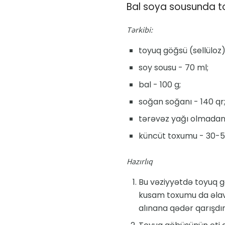
Bal soya sousunda t
Tərkibi:
toyuq göğsü (sellüloz)
soy sousu - 70 ml;
bal - 100 g;
soğan soğanı - 140 qr
tərəvəz yağı olmadan 
küncüt toxumu - 30-5
Hazırlıq
Bu vəziyyətdə toyuq gö
kusam toxumu da əlavə
alınana qədər qarışdırı