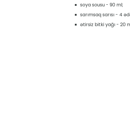
soya sousu - 90 ml;
sarımsaq sarısı - 4 əd
ətirsiz bitki yağı - 20 m