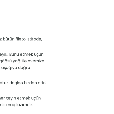
 bütün fileto istifadə,
əyik. Bunu etmək üçün
göğsü yağı ilə oversize
an aşağıya doğru
otuz dəqiqə birdən ətini
imer təyin etmək üçün
rtırmaq lazımdır.