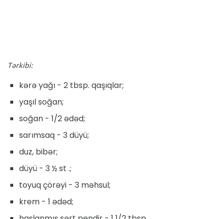
Tərkibi:
kərə yağı - 2 tbsp. qaşıqlar;
yaşıl soğan;
soğan - 1/2 ədəd;
sarımsaq - 3 düyü;
duz, bibər;
düyü - 3 ½ st .;
toyuq çörəyi - 3 məhsul;
krem - 1 ədəd;
haşlanmış sərt pendir - 1 1/2 tbsp.