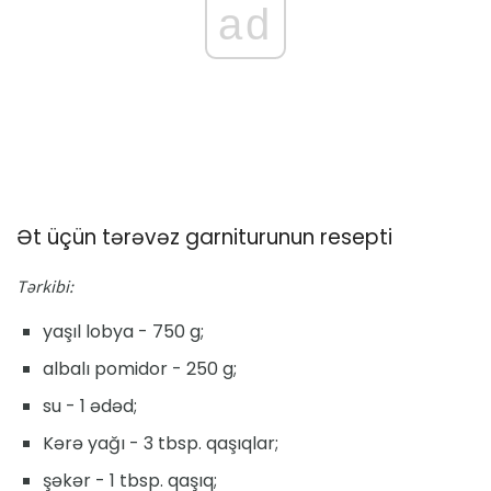
ad
Ət üçün tərəvəz garniturunun resepti
Tərkibi:
yaşıl lobya - 750 g;
albalı pomidor - 250 g;
su - 1 ədəd;
Kərə yağı - 3 tbsp. qaşıqlar;
şəkər - 1 tbsp. qaşıq;