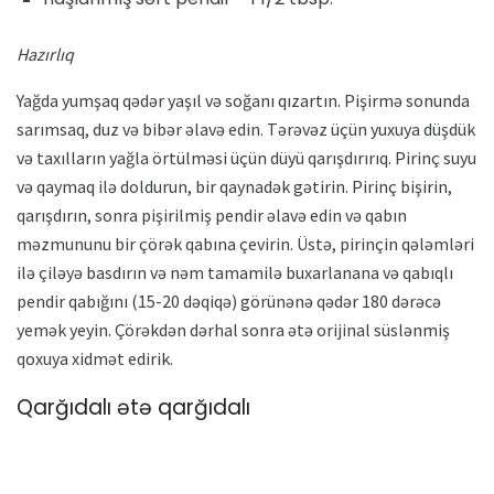
Hazırlıq
Yağda yumşaq qədər yaşıl və soğanı qızartın. Pişirmə sonunda
sarımsaq, duz və bibər əlavə edin. Tərəvəz üçün yuxuya düşdük
və taxılların yağla örtülməsi üçün düyü qarışdırırıq. Pirinç suyu
və qaymaq ilə doldurun, bir qaynadək gətirin. Pirinç bişirin,
qarışdırın, sonra pişirilmiş pendir əlavə edin və qabın
məzmununu bir çörək qabına çevirin. Üstə, pirinçin qələmləri
ilə çiləyə basdırın və nəm tamamilə buxarlanana və qabıqlı
pendir qabığını (15-20 dəqiqə) görünənə qədər 180 dərəcə
yemək yeyin. Çörəkdən dərhal sonra ətə orijinal süslənmiş
qoxuya xidmət edirik.
Qarğıdalı ətə qarğıdalı