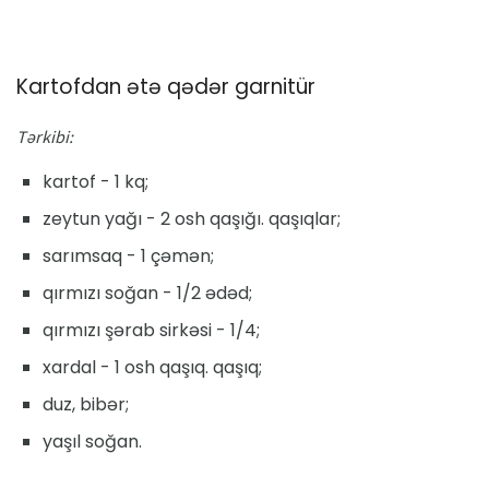
Kartofdan ətə qədər garnitür
Tərkibi:
kartof - 1 kq;
zeytun yağı - 2 osh qaşığı. qaşıqlar;
sarımsaq - 1 çəmən;
qırmızı soğan - 1/2 ədəd;
qırmızı şərab sirkəsi - 1/4;
xardal - 1 osh qaşıq. qaşıq;
duz, bibər;
yaşıl soğan.