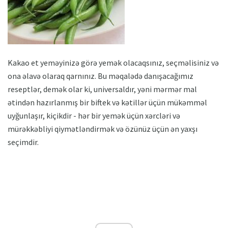
Kakao et yeməyinizə görə yemək olacaqsınız, seçməlisiniz və
ona əlavə olaraq qarnınız. Bu məqalədə danışacağımız
reseptlər, demək olar ki, universaldır, yəni mərmər mal
ətindən hazırlanmış bir biftek və kətillər üçün mükəmməl
uyğunlaşır, kiçikdir - hər bir yemək üçün xərcləri və
mürəkkəbliyi qiymətləndirmək və özünüz üçün ən yaxşı
seçimdir.