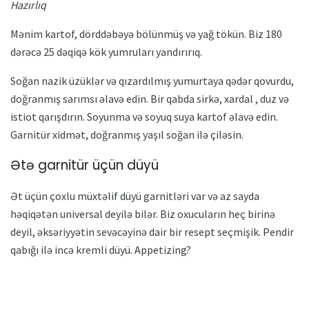
Hazırlıq
Mənim kartof, dörddəbəyə bölünmüş və yağ tökün. Biz 180
dərəcə 25 dəqiqə kök yumruları yandırırıq.
Soğan nazik üzüklər və qızardılmış yumurtaya qədər qovurdu,
doğranmış sarımsı əlavə edin. Bir qabda sirkə, xardal , duz və
istiot qarışdırın. Soyunma və soyuq suya kartof əlavə edin.
Garnitür xidmət, doğranmış yaşıl soğan ilə çiləsin.
Ətə garnitür üçün düyü
Ət üçün çoxlu müxtəlif düyü garnitləri var və az sayda
həqiqətən universal deyilə bilər. Biz oxucuların heç birinə
deyil, əksəriyyətin sevəcəyinə dair bir resept seçmişik. Pendir
qabığı ilə incə kremli düyü. Appetizing?