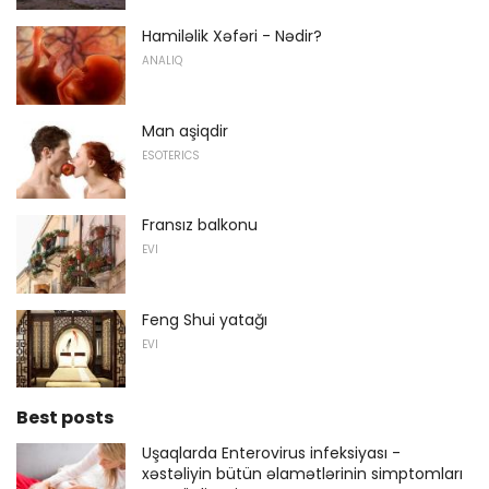
Hamiləlik Xəfəri - Nədir?
ANALIQ
Man aşiqdir
ESOTERICS
Fransız balkonu
EVI
Feng Shui yatağı
EVI
Best posts
Uşaqlarda Enterovirus infeksiyası -
xəstəliyin bütün əlamətlərinin simptomları