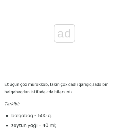
ad
Et üçün çox mürəkkəb, lakin çox dadlı qarışıq sadə bir
balqabaqdan istifadə edə bilərsiniz.
Tərkibi:
balqabaq - 500 q;
zeytun yağı - 40 ml;