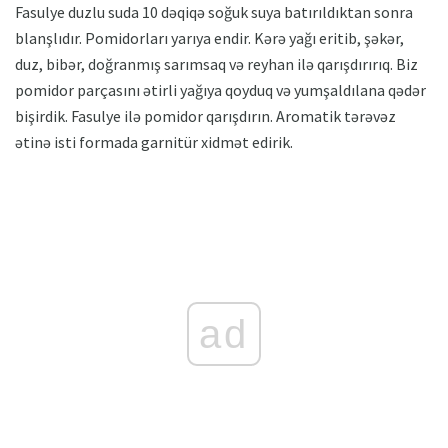
Fasulye duzlu suda 10 dəqiqə soğuk suya batırıldıktan sonra
blanşlıdır. Pomidorları yarıya endir. Kərə yağı eritib, şəkər,
duz, bibər, doğranmış sarımsaq və reyhan ilə qarışdırırıq. Biz
pomidor parçasını ətirli yağıya qoyduq və yumşaldılana qədər
bişirdik. Fasulye ilə pomidor qarışdırın. Aromatik tərəvəz
ətinə isti formada garnitür xidmət edirik.
ad