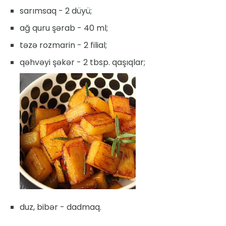
sarımsaq - 2 düyü;
ağ quru şərab - 40 ml;
təzə rozmarin - 2 filial;
qəhvəyi şəkər - 2 tbsp. qaşıqlar;
duz, bibər - dadmaq.