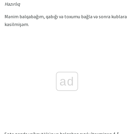
Hazırlıq
Mənim balqabağım, qabığı və toxumu bağla və sonra kublara
kəsilmişəm.
ad
Sote panda yağını tökün və balqabaq qızılı (təxminən 4-5