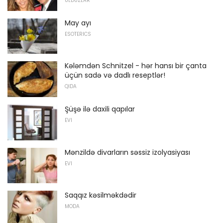
ULDUZLAR
May ayı
ESOTERICS
Kələmdən Schnitzel - hər hansı bir çanta
üçün sadə və dadlı reseptlər!
QIDA
Şüşə ilə daxili qapılar
EVI
Mənzildə divarların səssiz izolyasiyası
EVI
Saqqız kəsilməkdədir
MODA