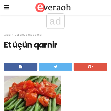
ad
Qida
Delicious məqalələr
Et üçün qarnir