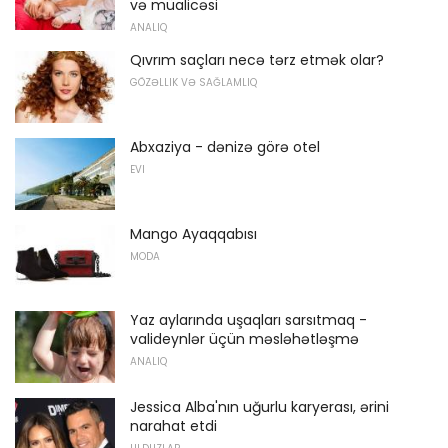
və müalicəsi
ANALIQ
Qıvrım saçları necə tərz etmək olar?
GÖZƏLLIK VƏ SAĞLAMLIQ
Abxaziya - dənizə görə otel
EVI
Mango Ayaqqabısı
MODA
Yaz aylarında uşaqları sarsıtmaq -
valideynlər üçün məsləhətləşmə
ANALIQ
Jessica Alba'nın uğurlu karyerası, ərini
narahat etdi