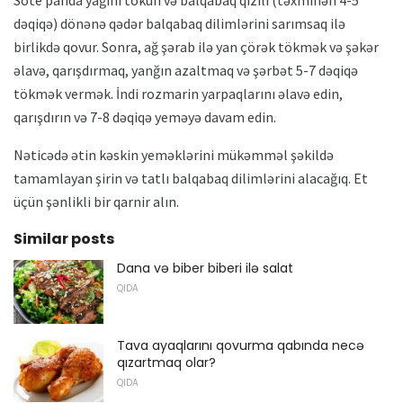
dəqiqə) dönənə qədər balqabaq dilimlərini sarımsaq ilə
birlikdə qovur. Sonra, ağ şərab ilə yan çörək tökmək və şəkər
əlavə, qarışdırmaq, yanğın azaltmaq və şərbət 5-7 dəqiqə
tökmək vermək. İndi rozmarin yarpaqlarını əlavə edin,
qarışdırın və 7-8 dəqiqə yeməyə davam edin.
Nəticədə ətin kəskin yeməklərini mükəmməl şəkildə
tamamlayan şirin və tatlı balqabaq dilimlərini alacağıq. Et
üçün şənlikli bir qarnir alın.
Similar posts
Dana və biber biberi ilə salat
QIDA
Tava ayaqlarını qovurma qabında necə
qızartmaq olar?
QIDA