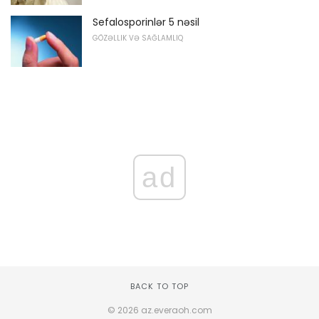
Sefalosporinlər 5 nəsil
GÖZƏLLIK VƏ SAĞLAMLIQ
ad
BACK TO TOP
© 2026 az.everaoh.com