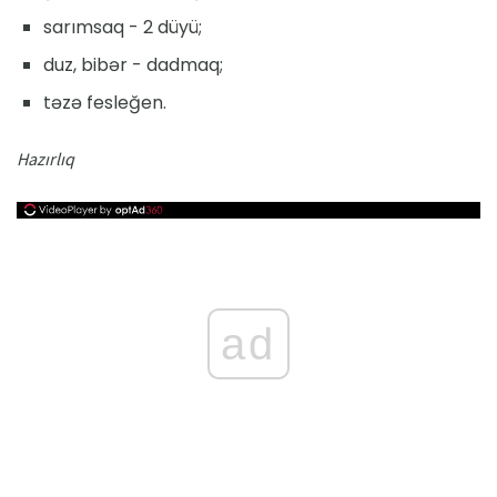
sarımsaq - 2 düyü;
duz, bibər - dadmaq;
təzə fesleğen.
Hazırlıq
ad