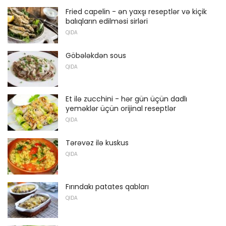
Fried capelin - ən yaxşı reseptlər və kiçik
balıqların edilməsi sirləri
QIDA
Göbələkdən sous
QIDA
Et ilə zucchini - hər gün üçün dadlı
yeməklər üçün orijinal reseptlər
QIDA
Tərəvəz ilə kuskus
QIDA
Fırındakı patates qabları
QIDA