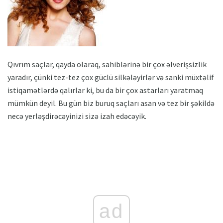
Qıvrım saçlar, qayda olaraq, sahiblərinə bir çox əlverişsizlik
yaradır, çünki tez-tez çox güclü silkələyirlər və sanki müxtəlif
istiqamətlərdə qalırlar ki, bu da bir çox astarları yaratmaq
mümkün deyil. Bu gün biz buruq saçları asan və tez bir şəkildə
necə yerləşdirəcəyinizi sizə izah edəcəyik.
ad