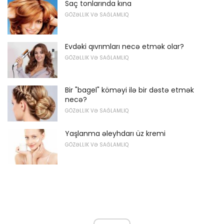
Saç tonlarında kına
GÖZƏLLIK VƏ SAĞLAMLIQ
Evdəki qıvrımları necə etmək olar?
GÖZƏLLIK VƏ SAĞLAMLIQ
Bir "bagel" köməyi ilə bir dəstə etmək
necə?
GÖZƏLLIK VƏ SAĞLAMLIQ
Yaşlanma əleyhdarı üz kremi
GÖZƏLLIK VƏ SAĞLAMLIQ