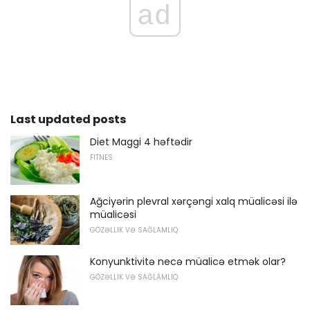
ad
Last updated posts
Diet Maggi 4 həftədir
FITNES
Ağciyərin plevral xərçəngi xalq müalicəsi ilə
müalicəsi
GÖZƏLLIK VƏ SAĞLAMLIQ
Konyunktivitə necə müalicə etmək olar?
GÖZƏLLIK VƏ SAĞLAMLIQ