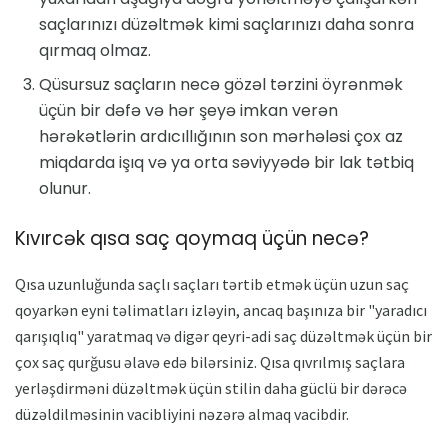
saçlarınızı düzəltmək kimi saçlarınızı daha sonra
qırmaq olmaz.
Qüsursuz saçların necə gözəl tərzini öyrənmək
üçün bir dəfə və hər şeyə imkan verən
hərəkətlərin ardıcıllığının son mərhələsi çox az
miqdarda işıq və ya orta səviyyədə bir lak tətbiq
olunur.
Kıvırcək qısa saç qoymaq üçün necə?
Qısa uzunluğunda saçlı saçları tərtib etmək üçün uzun saç
qoyarkən eyni təlimatları izləyin, ancaq başınıza bir "yaradıcı
qarışıqlıq" yaratmaq və digər qeyri-adi saç düzəltmək üçün bir
çox saç qurğusu əlavə edə bilərsiniz. Qısa qıvrılmış saçlara
yerləşdirməni düzəltmək üçün stilin daha güclü bir dərəcə
düzəldilməsinin vacibliyini nəzərə almaq vacibdir.