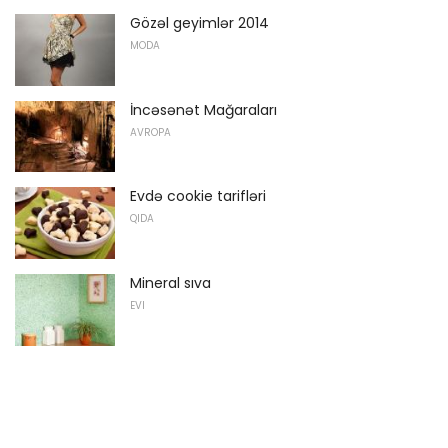
Gözəl geyimlər 2014
MODA
İncəsənət Mağaraları
AVROPA
Evdə cookie tarifləri
QIDA
Mineral sıva
EVI