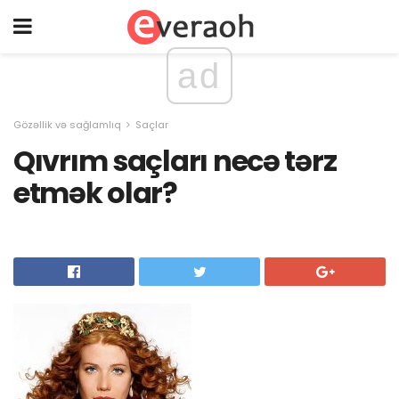
ad
Gözəllik və sağlamlıq
Saçlar
Qıvrım saçları necə tərz
etmək olar?