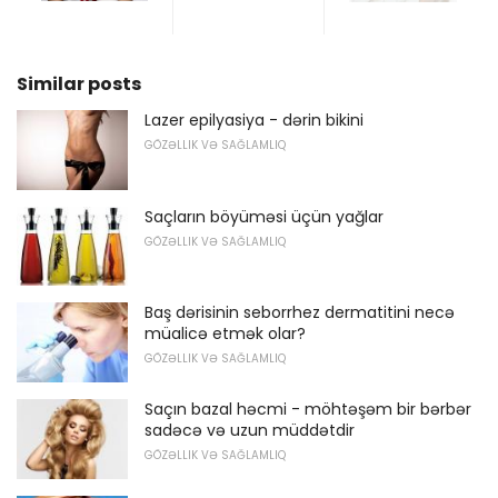
Similar posts
Lazer epilyasiya - dərin bikini
GÖZƏLLIK VƏ SAĞLAMLIQ
Saçların böyüməsi üçün yağlar
GÖZƏLLIK VƏ SAĞLAMLIQ
Baş dərisinin seborrhez dermatitini necə
müalicə etmək olar?
GÖZƏLLIK VƏ SAĞLAMLIQ
Saçın bazal həcmi - möhtəşəm bir bərbər
sadəcə və uzun müddətdir
GÖZƏLLIK VƏ SAĞLAMLIQ