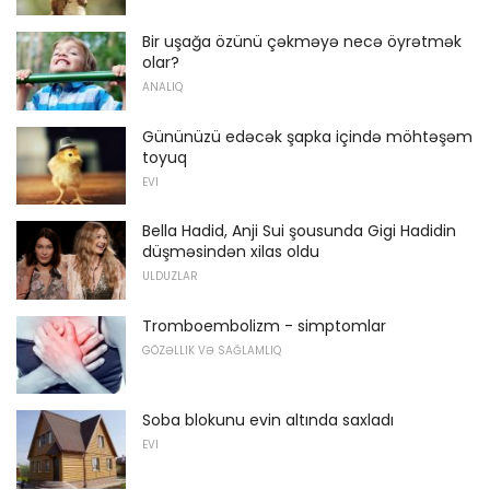
Bir uşağa özünü çəkməyə necə öyrətmək
olar?
ANALIQ
Gününüzü edəcək şapka içində möhtəşəm
toyuq
EVI
Bella Hadid, Anji Sui şousunda Gigi Hadidin
düşməsindən xilas oldu
ULDUZLAR
Tromboembolizm - simptomlar
GÖZƏLLIK VƏ SAĞLAMLIQ
Soba blokunu evin altında saxladı
EVI