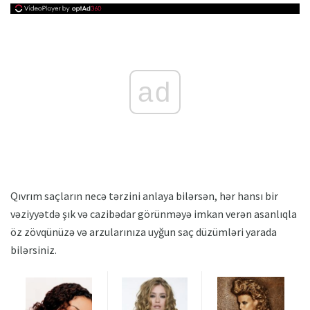
ad
Qıvrım saçların necə tərzini anlaya bilərsən, hər hansı bir
vəziyyətdə şık və cazibədar görünməyə imkan verən asanlıqla
öz zövqünüzə və arzularınıza uyğun saç düzümləri yarada
bilərsiniz.