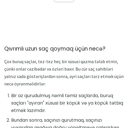
Qıvrımlı uzun saç qoymaq üçün necə?
Çox buruq saçlar, tez-tez heç bir xüsusi qazma tələb etmir,
çünki onlar cazibədar və özləri baxır. Bu cür saç sahibləri
yalnız sadə göstərişlərdən sonra, əyri saçları tərz etmək üçün
necə öyrənməlidirlər:
Bir az qurudulmuş nəmli təmiz saçlarda, buruq
saçları "ayıran" xüsusi bir köpük və ya köpük tətbiq
etmək lazımdır.
Bundan sonra, saçınızı qurutmaq, saçınızı
yuxarıdan aşağıya doğru yönəltməyə çalışarkən