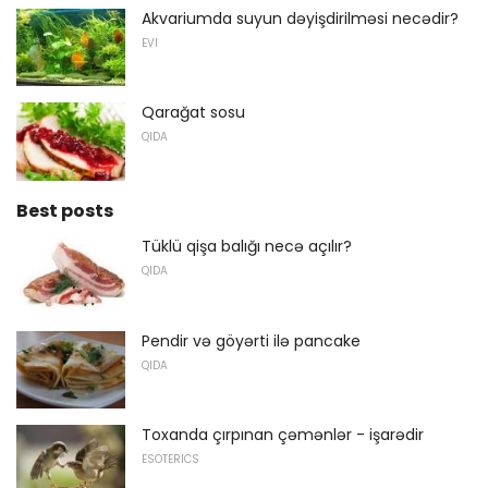
Akvariumda suyun dəyişdirilməsi necədir?
EVI
Qarağat sosu
QIDA
Best posts
Tüklü qişa balığı necə açılır?
QIDA
Pendir və göyərti ilə pancake
QIDA
Toxanda çırpınan çəmənlər - işarədir
ESOTERICS