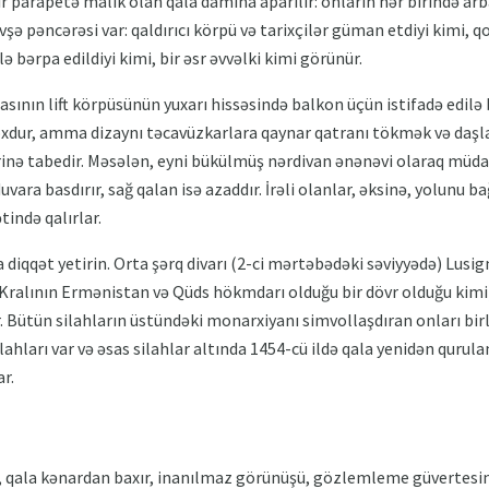
bir parapetə malik olan qala damına aparılır: onların hər birində ar
övşə pəncərəsi var: qaldırıcı körpü və tarixçilər güman etdiyi kimi,
 bərpa edildiyi kimi, bir əsr əvvəlki kimi görünür.
asının lift körpüsünün yuxarı hissəsində balkon üçün istifadə edilə
yoxdur, amma dizaynı təcavüzkarlara qaynar qatranı tökmək və daş
rinə tabedir. Məsələn, eyni bükülmüş nərdivan ənənəvi olaraq müd
duvara basdırır, sağ qalan isə azaddır. İrəli olanlar, əksinə, yolunu ba
ində qalırlar.
 diqqət yetirin. Orta şərq divarı (2-ci mərtəbədəki səviyyədə) Lusign
ralının Ermənistan və Qüds hökmdarı olduğu bir dövr olduğu kimi)
 Bütün silahların üstündəki monarxiyanı simvollaşdıran onları birlə
ilahları var və əsas silahlar altında 1454-cü ildə qala yenidən quru
r.
də, qala kənardan baxır, inanılmaz görünüşü, gözlemleme güvertesind