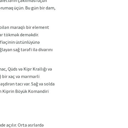
baletlərin çəkilməsi üçün
 qorumaq üçün. Bu gün bir dam,
 bilən maraqlı bir element
lar tökmək deməkdir.
afiəçinin üstünlüyünə
ğlayan sağ tərəfi ilə divarını
ac, Qüds və Kipr Krallığı və
 bir xaç və mərmərli
şdirən tacı var. Sağ və solda
lan Kiprin Böyük Komandiri
e açılır. Orta əsrlərdə