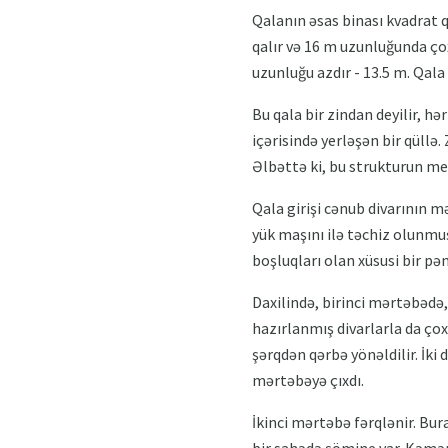
Qalanın əsas binası kvadrat q
qalır və 16 m uzunluğunda çox 
uzunluğu azdır - 13.5 m. Qala
Bu qala bir zindan deyilir, hə
içərisində yerləşən bir qüllə.
Əlbəttə ki, bu strukturun me
Qala girişi cənub divarının m
yük maşını ilə təchiz olunmu
boşluqları olan xüsusi bir pən
Daxilində, birinci mərtəbədə,
hazırlanmış divarlarla da çox
şərqdən qərbə yönəldilir. İki
mərtəbəyə çıxdı.
İkinci mərtəbə fərqlənir. Bur