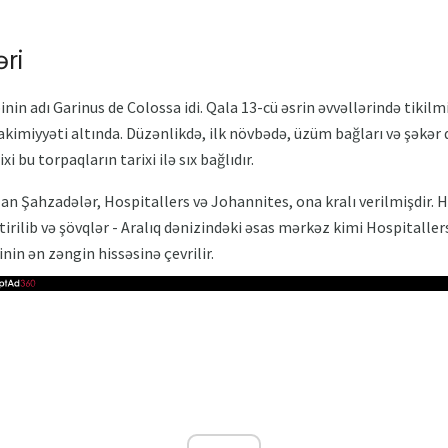
ri
nin adı Garinus de Colossa idi. Qala 13-cü əsrin əvvəllərində tikilmi
akimiyyəti altında. Düzənlikdə, ilk növbədə, üzüm bağları və şəkər 
xi bu torpaqların tarixi ilə sıx bağlıdır.
lan Şahzadələr, Hospitallers və Johannites, ona kralı verilmişdir.
itirilib və şövqlər - Aralıq dənizindəki əsas mərkəz kimi Hospitaller
inin ən zəngin hissəsinə çevrilir.