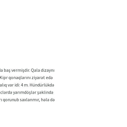
a baş vermişdir. Qala dizaynı
 Kipr qonaqlarını ziyarət edə
alıq var idi: 4 m. Hündürlükdə
ünclərdə yarımdöşlər şəklində
arı qorunub saxlanmır, hələ də