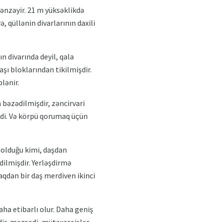
bənzəyir. 21 m yüksəklikdə
, qüllənin divarlarının daxili
ın divarında deyil, qala
taşı bloklarından tikilmişdir.
lənir.
 bəzədilmişdir, zəncirvari
idi. Və körpü qorumaq üçün
a olduğu kimi, daşdan
dilmişdir. Yerləşdirmə
aqdan bir daş merdiven ikinci
aha etibarlı olur. Daha geniş