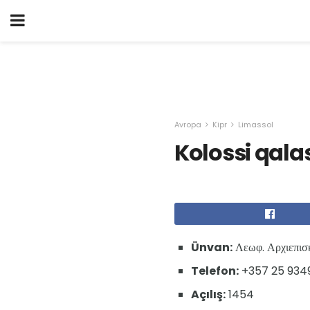
Avropa
Kipr
Limassol
Kolossi qala
Ünvan:
Λεωφ. Αρχιεπισκ
Telefon:
+357 25 934
Açılış:
1454