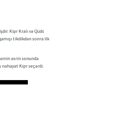
şdir. Kipr Kralı və Qüds
qamışı tikdikdən sonra ilk
 Həmin əsrin sonunda
s nəhayət Kipr seçərdi.