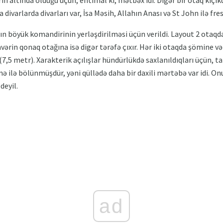
n altında olduğu üçün, ehtimal ki, mətbəx idi. Digər bir otaq kiçik
a divarlarda divarları var, İsa Məsih, Allahın Anası və St John ilə fres
n böyük komandirinin yerləşdirilməsi üçün verildi. Layout 2 otaq
avərin qonaq otağına isə digər tərəfə çıxır. Hər iki otaqda şömine v
,5 metr). Xarakterik açılışlar hündürlükdə saxlanıldıqları üçün, tar
 ilə bölünmüşdür, yəni qüllədə daha bir daxili mərtəbə var idi. Onu
deyil.
ad