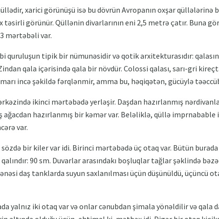
üllədir, xarici görünüşü isə bu dövrün Avropanın oxşar qüllələrinə 
təsirli görünür. Qüllənin divarlarının eni 2,5 metrə çatır. Buna görə
 3 mərtəbəli var.
rbi quruluşun tipik bir nümunəsidir və qotik arxitekturasıdır: qalasın
 Zindan qala içərisində qala bir növdür. Colossi qalası, sarı-gri kireç
marı incə şəkildə fərqlənmir, amma bu, həqiqətən, gücüylə təəccüb
ərkəzində ikinci mərtəbədə yerləşir. Daşdan hazırlanmış nərdivanla
ş ağacdan hazırlanmış bir kəmər var. Beləliklə, qüllə imprnabable 
cərə var.
 sözdə bir kiler var idi. Birinci mərtəbədə üç otaq var. Bütün burad
 qalındır: 90 sm. Duvarlar arasındakı boşluqlar tağlar şəklində bəzə
 dənəsi daş tanklarda suyun saxlanılması üçün düşünüldü, üçüncü ot
ada yalnız iki otaq var və onlar cənubdan şimala yönəldilir və qala d