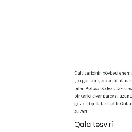
Qala tarixinin növbəti əhəmiy
çox güclü idi, ancaq bir dənə
bilən Kolossi Kalesi, 13-cü əs
bir xarici divar parçası, uzu
gözətçi qüllələri qaldı. Onlar
su var!
Qala təsviri