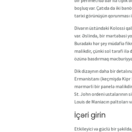
bir perimetrdə bar ilə tipik 
boşluq var. Çatıda da iki bən
tarixi görünüşün qorunması ilə
Divarın üstündəki Kolossi qal
var. Əslində, bir mərtəbəsi 
Buradakı hər şey müdafiə fik
malikdir, çünki sol tərəfi ilə 
özünə basdırmaq məcburiyyət
Dik dizaynın daha bir detalına
Ermənistanı (keçmişdə Kipr K
mərmərli bir panelə malikdir.
St. John ordeni ustalarının s
Louis de Maniacın paltoları va
İçəri girin
Etkileyici və güclü bir şəkil