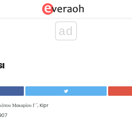
ad
sı
όπου Μακαρίου Γ ', Kipr
907