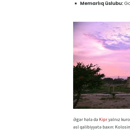
Memarlıq üslubu:
Go
Əgər hələ də
Kipr
yalnız kuro
əsl qalibiyyətə baxın: Kolosi