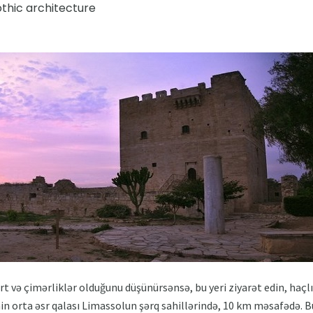
thic architecture
rt və çimərliklər olduğunu düşünürsənsə, bu yeri ziyarət edin, haçl
nin orta əsr qalası Limassolun şərq sahillərində, 10 km məsafədə. B