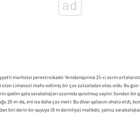
ad
yətli mərhələi perestroikadır. Yenidənqurma 15-ci əsrin ortalarınd
si olan Limassol məhv edilmiş bir çox zəlzələdən xilas oldu. Bu gün
rin qədim qala xarabalıqları üzərində qurulmuş sayılır. Sondan bir q
nluğu 20 m-da, eni isə daha çox metr. Bu divar qalasını əhatə etdi, k
dan biri dərin bir quyuya (8 m dərinliyə) malikdir, yalnız xarabalıql