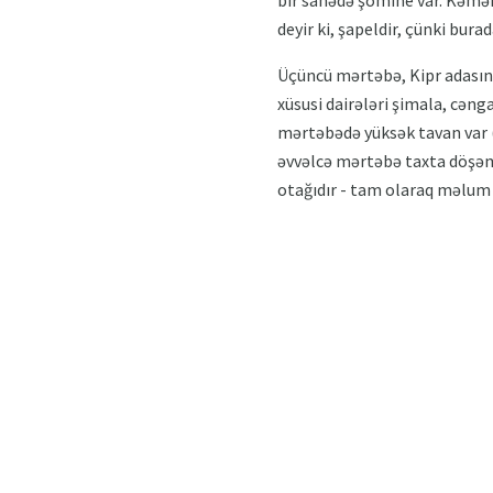
bir sahədə şömine var. Kəməri
deyir ki, şapeldir, çünki burad
Üçüncü mərtəbə, Kipr adasını
xüsusi dairələri şimala, cəng
mərtəbədə yüksək tavan var (7
əvvəlcə mərtəbə taxta döşəmə
otağıdır - tam olaraq məlum 