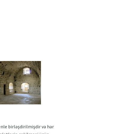
le birləşdirilmişdir və hər