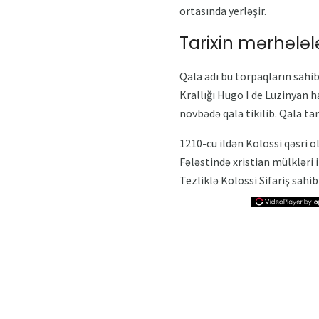
ortasında yerləşir.
Tarixin mərhələlə
Qala adı bu torpaqların sahibi
Krallığı Hugo I de Luzinyan h
növbədə qala tikilib. Qala tari
1210-cu ildən Kolossi qəsri o
Fələstində xristian mülkləri 
Tezliklə Kolossi Sifariş sahib