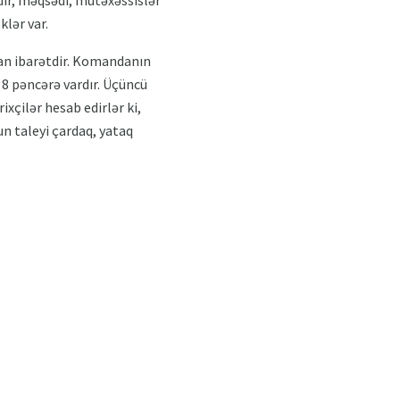
dir, məqsədi, mütəxəssislər
klər var.
dan ibarətdir. Komandanın
ə 8 pəncərə vardır. Üçüncü
ixçilər hesab edirlər ki,
n taleyi çardaq, yataq