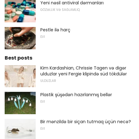
Yeni nəsil antiviral dərmanları
GÖZƏLLIK VƏ SAĞLAMLIQ
Pestle ilə harç
EVI
Best posts
Kim Kardashian, Chrissie Tagen və digər
ulduzlar yeni Fergie klipində süd tökdülər
ULDUZLAR
Plastik şüşədən hazırlanmış bellər
EVI
Bir mənzildə bir siçan tutmaq üçün necə?
EVI