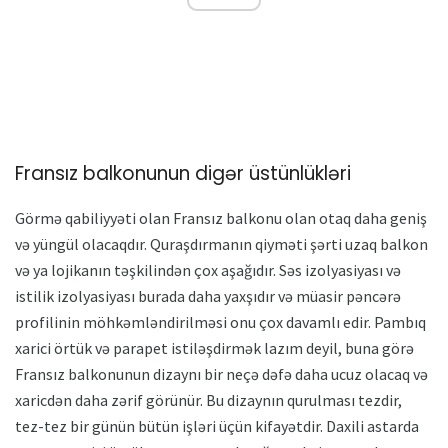
Fransız balkonunun digər üstünlükləri
Görmə qabiliyyəti olan Fransız balkonu olan otaq daha geniş
və yüngül olacaqdır. Quraşdırmanın qiyməti şərti uzaq balkon
və ya lojikanın təşkilindən çox aşağıdır. Səs izolyasiyası və
istilik izolyasiyası burada daha yaxşıdır və müasir pəncərə
profilinin möhkəmləndirilməsi onu çox davamlı edir. Pambıq
xarici örtük və parapet istiləşdirmək lazım deyil, buna görə
Fransız balkonunun dizaynı bir neçə dəfə daha ucuz olacaq və
xaricdən daha zərif görünür. Bu dizaynın qurulması tezdir,
tez-tez bir günün bütün işləri üçün kifayətdir. Daxili astarda