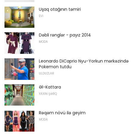
Uşaq otağının təmiri
EVI
Dəbli rənglər - payız 2014
MODA
Leonardo DiCaprio Nyu-Yorkun mərkəzində
Pokemon tutdu
ULDUZLAR
Əl-Kattara
YAXIN ŞƏRQ
Rəqəm növü ilə geyim
MODA