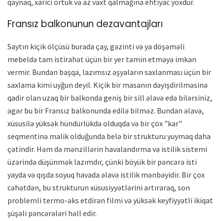
qaynaq, xarici örtük və az vaxt qalmağına ehtiyac yoxdur.
Fransız balkonunun dezavantajları
Saytın kiçik ölçüsü burada çay, gəzinti və ya döşəməli
mebeldə tam istirahət üçün bir yer təmin etməyə imkan
vermir. Bundan başqa, lazımsız əşyaların saxlanması üçün bir
saxlama kimi uyğun deyil. Kiçik bir masanın dəyişdirilməsinə
qadir olan uzaq bir balkonda geniş bir sill əlavə edə bilərsiniz,
əgər bu bir Fransız balkonunda edilə bilməz. Bundan əlavə,
xüsusilə yüksək hündürlükdə olduqda və bir çox "kar"
seqmentinə malik olduğunda belə bir strukturu yuymaq daha
çətindir. Həm də mənzillərin havalandırma və istilik sistemi
üzərində düşünmək lazımdır, çünki böyük bir pəncərə isti
yayda və qışda soyuq havada əlavə istilik mənbəyidir. Bir çox
cəhətdən, bu strukturun xüsusiyyətlərini artıraraq, son
problemli termo-əks etdirən filmi və yüksək keyfiyyətli ikiqat
şüşəli pəncərələri həll edir.