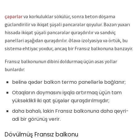
çəpərlər
və korkuluklar sökülür, sonra beton döşəmə
gücləndirilir və ikiqat şüşəli pəncərələr qoyulur. Bəzən yuxarı
hissədə ikiqat şüşəli pəncərələr quraşdırılır və sandviç
panelləri aşağıdan quraşdırılır. Əlavə izolyasiya və örtük, bu
sistemə ehtiyac yoxdur, ancaq bir Fransız balkonuna bənzəyir.
Fransız balkonunun dibini doldurmaq üçün əsas yollar
bunlardır:
belinə qədər balkon termo panellərlə bağlanır;
Otaqların doymasını işıqla artırmaq üçün tam
yüksəklikli iki qat şüşələr quraşdırılmışdır;
daha bahalı, lakin Fransız balkonuna daha qeyri-
adi bir görünüş verir.
Dövülmüş Fransız balkonu