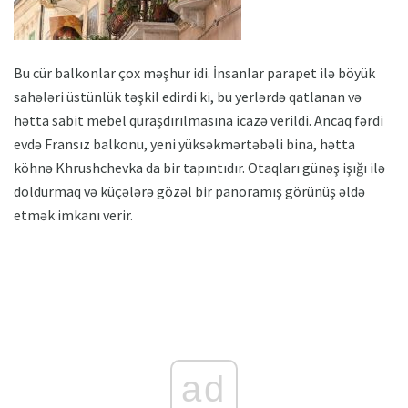
Bu cür balkonlar çox məşhur idi. İnsanlar parapet ilə böyük
sahələri üstünlük təşkil edirdi ki, bu yerlərdə qatlanan və
hətta sabit mebel quraşdırılmasına icazə verildi. Ancaq fərdi
evdə Fransız balkonu, yeni yüksəkmərtəbəli bina, hətta
köhnə Khrushchevka da bir tapıntıdır. Otaqları günəş işığı ilə
doldurmaq və küçələrə gözəl bir panoramış görünüş əldə
etmək imkanı verir.
ad