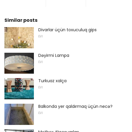
Similar posts
Divarlar üçün toxuculuq gips
EVI
Dəyirmi Lampa
EVI
Turkuaz xalça
EVI
Balkonda yer qaldırmaq üçün necə?
EVI
Mətbəx Aksesuarları