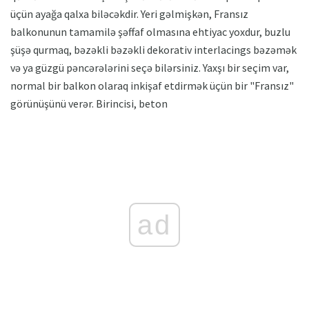
üçün ayağa qalxa biləcəkdir. Yeri gəlmişkən, Fransız
balkonunun tamamilə şəffaf olmasına ehtiyac yoxdur, buzlu
şüşə qurmaq, bəzəkli bəzəkli dekorativ interlacings bəzəmək
və ya güzgü pəncərələrini seçə bilərsiniz. Yaxşı bir seçim var,
normal bir balkon olaraq inkişaf etdirmək üçün bir "Fransız"
görünüşünü verər. Birincisi, beton
ad