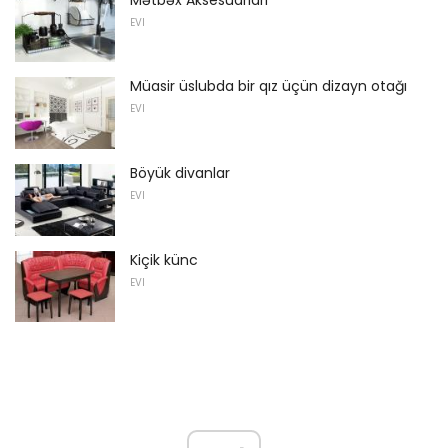
EVI
Müasir üslubda bir qız üçün dizayn otağı
EVI
Böyük divanlar
EVI
Kiçik künc
EVI