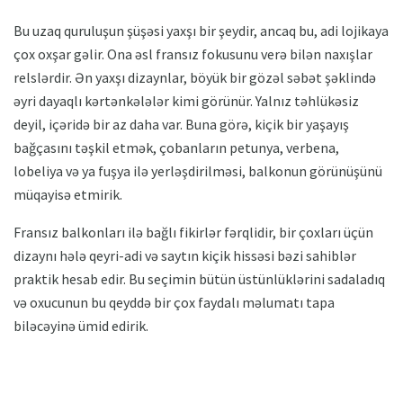
Bu uzaq quruluşun şüşəsi yaxşı bir şeydir, ancaq bu, adi lojikaya
çox oxşar gəlir. Ona əsl fransız fokusunu verə bilən naxışlar
relslərdir. Ən yaxşı dizaynlar, böyük bir gözəl səbət şəklində
əyri dayaqlı kərtənkələlər kimi görünür. Yalnız təhlükəsiz
deyil, içəridə bir az daha var. Buna görə, kiçik bir yaşayış
bağçasını təşkil etmək, çobanların petunya, verbena,
lobeliya və ya fuşya ilə yerləşdirilməsi, balkonun görünüşünü
müqayisə etmirik.
Fransız balkonları ilə bağlı fikirlər fərqlidir, bir çoxları üçün
dizaynı hələ qeyri-adi və saytın kiçik hissəsi bəzi sahiblər
praktik hesab edir. Bu seçimin bütün üstünlüklərini sadaladıq
və oxucunun bu qeyddə bir çox faydalı məlumatı tapa
biləcəyinə ümid edirik.