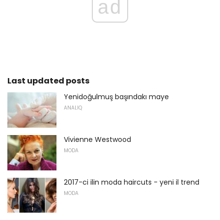
ad
Last updated posts
Yenidoğulmuş başındakı maye
ANALIQ
Vivienne Westwood
MODA
2017-ci ilin moda haircuts - yeni il trend
MODA