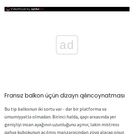
ad
Fransız balkon üçün dizayn qılıncoynatması
Bu tip balkonun iki sortu var - dar bir platforma və
ümumiyyətlə olmadan. Birinci halda, qapı arxasında yer
genişliyi insan ayağının uzunluğunu aşmır, lakin mistress
qəhvə kubokunun açılmış mənzərəsindən zövq alaraq onun