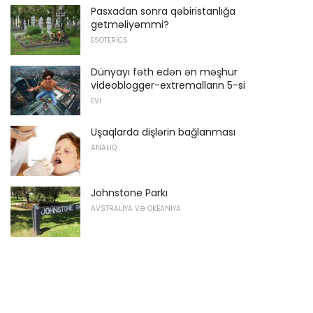
Pasxadan sonra qəbiristanlığa
getməliyəmmi?
ESOTERICS
Dünyayı fəth edən ən məşhur
videoblogger-extremalların 5-si
EVI
Uşaqlarda dişlərin bağlanması
ANALIQ
Johnstone Parkı
AVSTRALIYA VƏ OKEANIYA