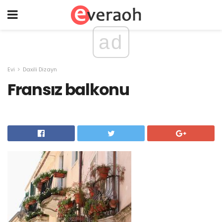
ad
Evi
Daxili Dizayn
Fransız balkonu