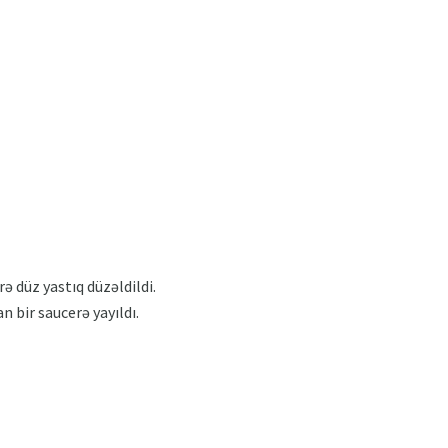
ə düz yastıq düzəldildi.
 bir saucerə yayıldı.