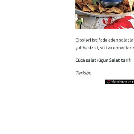
Çipsləri istifadə edən salatl
şübhəsiz ki, sizi və qonaqları
Cücə salatı üçün Salat tarifi
Tərkibi: