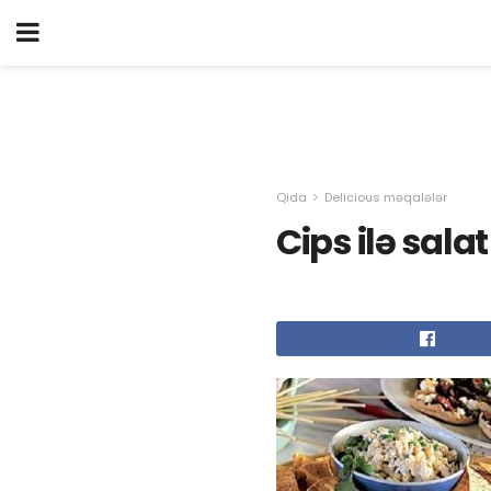
Qida
Delicious məqalələr
Cips ilə salat