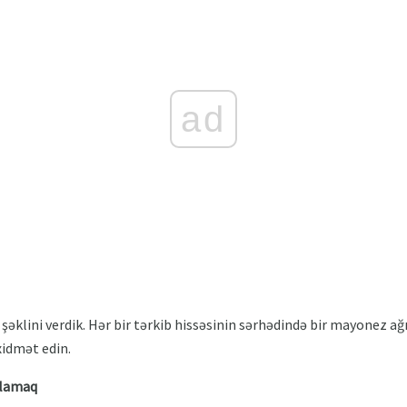
ad
l şəklini verdik. Hər bir tərkib hissəsinin sərhədində bir mayonez a
xidmət edin.
ırlamaq