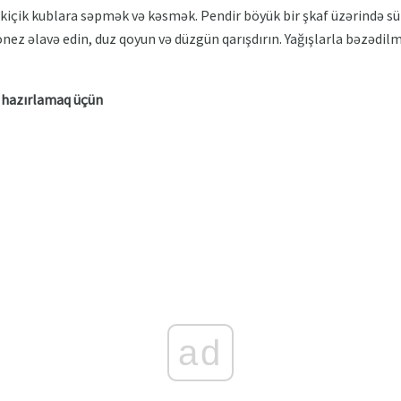
 kiçik kublara səpmək və kəsmək. Pendir böyük bir şkaf üzərində 
ez əlavə edin, duz qoyun və düzgün qarışdırın. Yağışlarla bəzədilm
ə hazırlamaq üçün
ad