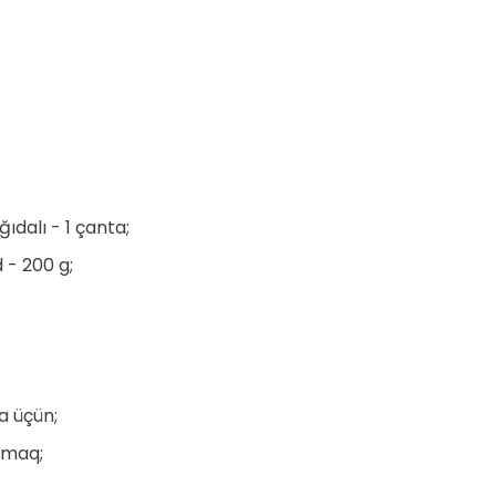
ıdalı - 1 çanta;
- 200 g;
a üçün;
dmaq;