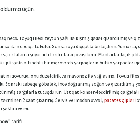
oldurma üçün.
amaq necə. Toyuq filesi zeytun yağı ilə bişmiş qədər qızardılmış və q
ar su ilə 5 dəqiqə tökülür. Sonra suyu diqqətlə birləşdirin. Yumurta, 
ür və ortalama yuyucuda fərdi olaraq ovuşdurur. Mantarlar kiçik plitə
r düz plitənin altındakı bir mərmərdə yarpaqların bütün yarpaqları qo
 qatını qoyuruq, onu düzəldirik və mayonez ilə yağlayırıq. Toyuq file
 Sonrakı təbəqə göbələk, incə doğranmış soğan və qızardılmış yer
ünmüş sarğılarla tutuşdurun. Üst qat konservləşdirilmiş qarğıdalı
 təxminən 2 saat çıxarırıq. Servis vermədən əvvəl,
patates çipləri
ov
şəklini verər.
bow" tarifi