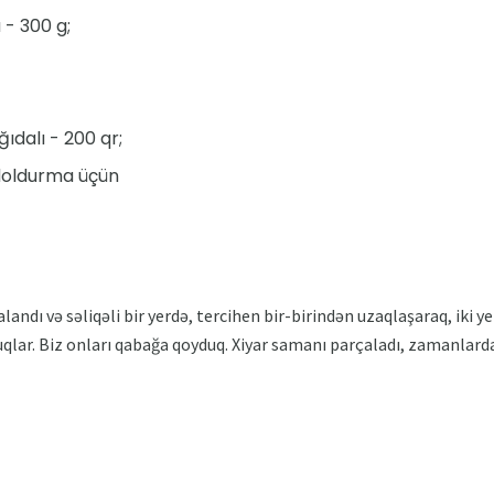
- 300 g;
ıdalı - 200 qr;
oldurma üçün
ndı və səliqəli bir yerdə, tercihen bir-birindən uzaqlaşaraq, iki yer
qlar. Biz onları qabağa qoyduq. Xiyar samanı parçaladı, zamanlardan