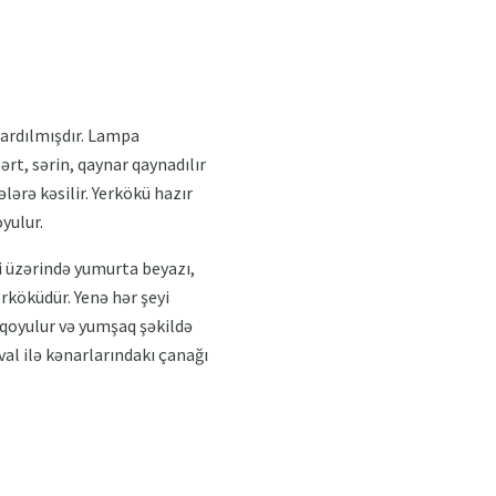
ızardılmışdır. Lampa
sərt, sərin, qaynar qaynadılır
lərə kəsilir. Yerkökü hazır
yulur.
si üzərində yumurta beyazı,
köküdür. Yenə hər şeyi
 qoyulur və yumşaq şəkildə
al ilə kənarlarındakı çanağı