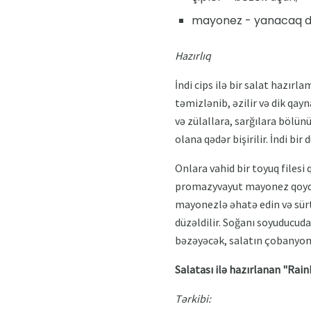
mayonez - yanacaq d
Hazırlıq
İndi cips ilə bir salat hazırl
təmizlənib, əzilir və dik qayn
və zülallara, sarğılara bölün
olana qədər bişirilir. İndi bi
Onlara vahid bir toyuq filesi
promazyvayut mayonez qoydu.
mayonezlə əhatə edin və sürt
düzəldilir. Soğanı soyuducuda
bəzəyəcək, salatın çobanyom 
Salatası ilə hazırlanan "Rain
Tərkibi: