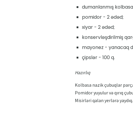
dumanlanmış kolbasa 
pomidor - 2 ədəd;
xiyar - 2 ədəd;
konservləşdirilmiş qarğ
mayonez - yanacaq d
çipslər - 100 q.
Hazırlıq
Kolbasa nazik çubuqlar parçala
Pomidor yuyulur və qırıq çubu
Misirləri qalan yerlərə yaydıq.