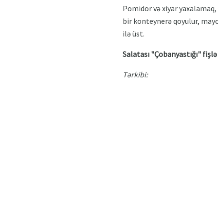
Pomidor və xiyar yaxalamaq,
bir konteynerə qoyulur, mayon
ilə üst.
Salatası "Çobanyastığı" fişl
Tərkibi: