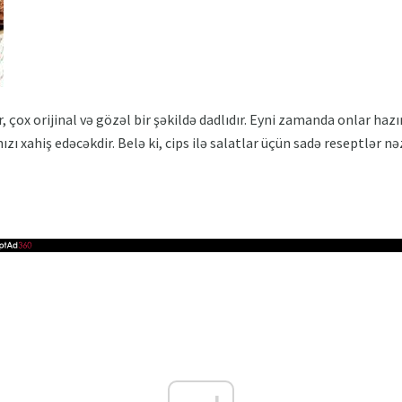
ar, çox orijinal və gözəl bir şəkildə dadlıdır. Eyni zamanda onlar ha
nızı xahiş edəcəkdir. Belə ki, cips ilə salatlar üçün sadə reseptlər nə