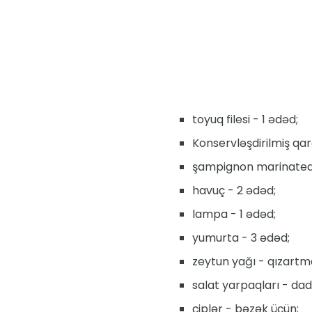
toyuq filesi - 1 ədəd;
Konservləşdirilmiş qarğ
şampignon marinated 
havuç - 2 ədəd;
lampa - 1 ədəd;
yumurta - 3 ədəd;
zeytun yağı - qızartm
salat yarpaqları - da
çiplər - bəzək üçün;