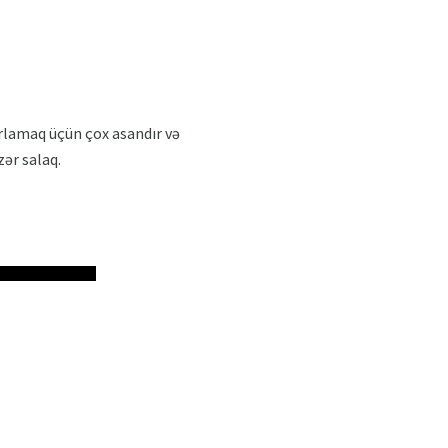
zırlamaq üçün çox asandır və
zər salaq.