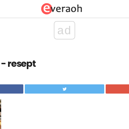
ad
 - resept