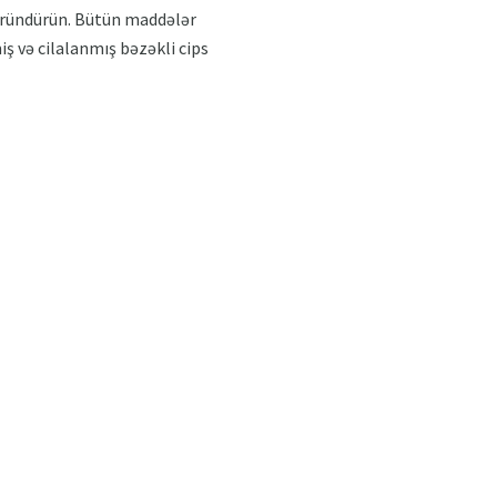
süründürün. Bütün maddələr
iş və cilalanmış bəzəkli cips