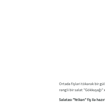
Ortada fişləri tökərək bir gü
rəngli bir salat "Gökkuşağı" 
Salatası "Yelkən" fiş ilə haz