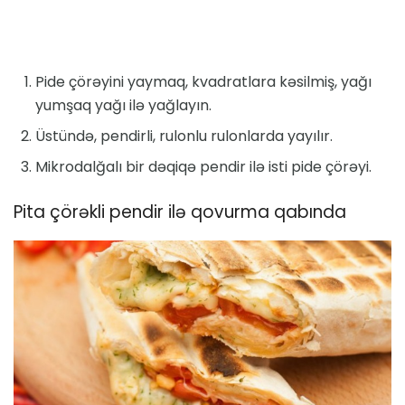
Pide çörəyini yaymaq, kvadratlara kəsilmiş, yağı
yumşaq yağı ilə yağlayın.
Üstündə, pendirli, rulonlu rulonlarda yayılır.
Mikrodalğalı bir dəqiqə pendir ilə isti pide çörəyi.
Pita çörəkli pendir ilə qovurma qabında