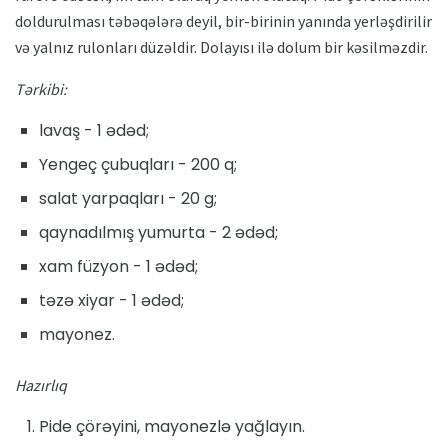
doldurulması təbəqələrə deyil, bir-birinin yanında yerləşdirilir
və yalnız rulonları düzəldir. Dolayısı ilə dolum bir kəsilməzdir.
Tərkibi:
lavaş - 1 ədəd;
Yengeç çubuqları - 200 q;
salat yarpaqları - 20 g;
qaynadılmış yumurta - 2 ədəd;
xam füzyon - 1 ədəd;
təzə xiyar - 1 ədəd;
mayonez.
Hazırlıq
Pide çörəyini, mayonezlə yağlayın.