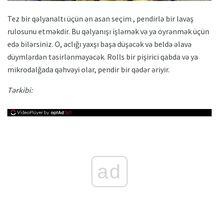
Tez bir qəlyanaltı üçün ən asan seçim , pendirlə bir lavaş
rulosunu etməkdir. Bu qəlyanışı işləmək və ya öyrənmək üçün
edə bilərsiniz. O, aclığı yaxşı başa düşəcək və beldə əlavə
düymlərdən təsirlənməyəcək. Rolls bir pişirici qabda və ya
mikrodalğada qəhvəyi olar, pendir bir qədər əriyir.
Tərkibi:
ad