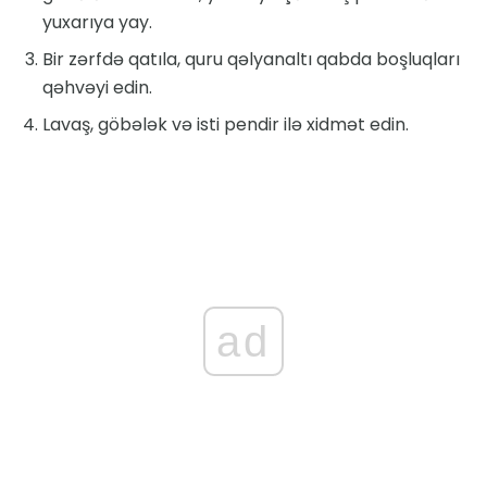
yuxarıya yay.
Bir zərfdə qatıla, quru qəlyanaltı qabda boşluqları
qəhvəyi edin.
Lavaş, göbələk və isti pendir ilə xidmət edin.
ad