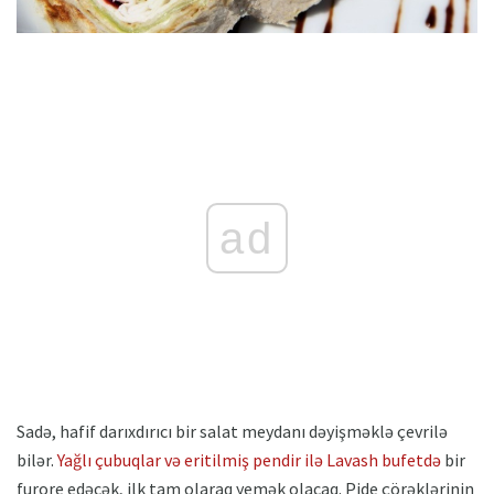
ad
Sadə, hafif darıxdırıcı bir salat meydanı dəyişməklə çevrilə
bilər.
Yağlı çubuqlar və eritilmiş pendir ilə Lavash bufetdə
bir
furore edəcək, ilk tam olaraq yemək olacaq. Pide çörəklərinin