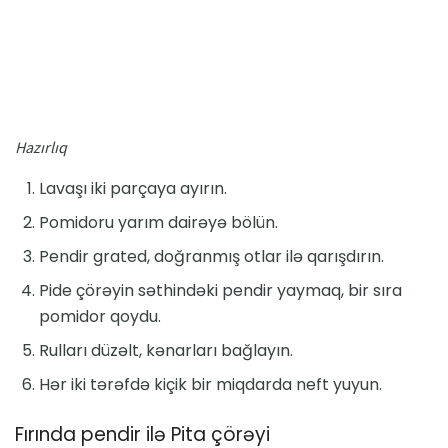
Hazırlıq
Lavaşı iki parçaya ayırın.
Pomidoru yarım dairəyə bölün.
Pendir grated, doğranmış otlar ilə qarışdırın.
Pide çörəyin səthindəki pendir yaymaq, bir sıra
pomidor qoydu.
Rulları düzəlt, kənarları bağlayın.
Hər iki tərəfdə kiçik bir miqdarda neft yuyun.
Fırında pendir ilə Pita çörəyi