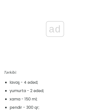
ad
Tərkibi:
lavaş - 4 ədəd;
yumurta - 2 ədəd;
xama - 150 ml;
pendir - 300 qr;