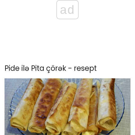
ad
Pide ilə Pita çörək - resept