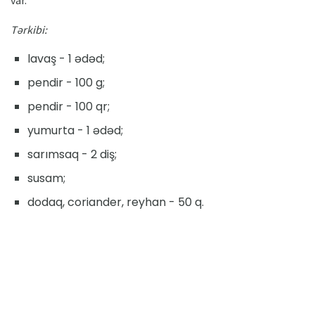
var.
Tərkibi:
lavaş - 1 ədəd;
pendir - 100 g;
pendir - 100 qr;
yumurta - 1 ədəd;
sarımsaq - 2 diş;
susam;
dodaq, coriander, reyhan - 50 q.