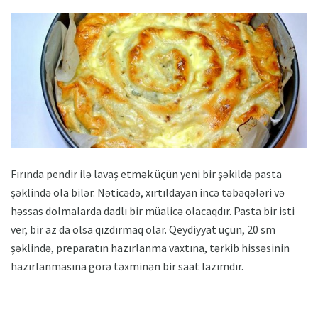
Fırında pendir ilə lavaş etmək üçün yeni bir şəkildə pasta
şəklində ola bilər. Nəticədə, xırtıldayan incə təbəqələri və
həssas dolmalarda dadlı bir müalicə olacaqdır. Pasta bir isti
ver, bir az da olsa qızdırmaq olar. Qeydiyyat üçün, 20 sm
şəklində, preparatın hazırlanma vaxtına, tərkib hissəsinin
hazırlanmasına görə təxminən bir saat lazımdır.