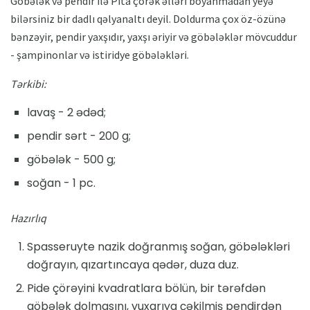
Göbələk və pendir ilə Pita çörək əlləri boyanmadan yeyə
bilərsiniz bir dadlı qəlyanaltı deyil. Doldurma çox öz-özünə
bənzəyir, pendir yaxşıdır, yaxşı əriyir və göbələklər mövcuddur
- şampinonlar və istiridye göbələkləri.
Tərkibi:
lavaş - 2 ədəd;
pendir sərt - 200 g;
göbələk - 500 g;
soğan - 1 pc.
Hazırlıq
Spasseruyte nazik doğranmış soğan, göbələkləri
doğrayın, qızartıncaya qədər, duza duz.
Pide çörəyini kvadratlara bölün, bir tərəfdən
göbələk dolmasını, yuxarıya çəkilmiş pendirdən