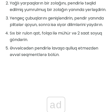
Yağlı yarpaqların bir zolağını, pendirlə təqlid
edilmiş yumrulmuş bir zolağın yanında yerləşdirin.
Yengeç çubuqlarını genişləndirin, pendir yanında
plitələr qoyun, sonra isə xiyar dilimlərini yaydırın.
Sıx bir rulon qat, folqa ilə mühür və 2 saat soyuq
göndərin.
Əvvəlcədən pendirlə lavaşa qulluq etməzdən
əvvəl seqmentlərə bölün.
ad