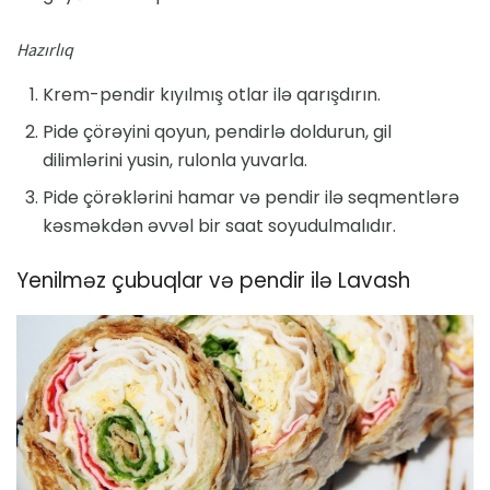
Hazırlıq
Krem-pendir kıyılmış otlar ilə qarışdırın.
Pide çörəyini qoyun, pendirlə doldurun, gil
dilimlərini yusin, rulonla yuvarla.
Pide çörəklərini hamar və pendir ilə seqmentlərə
kəsməkdən əvvəl bir saat soyudulmalıdır.
Yenilməz çubuqlar və pendir ilə Lavash