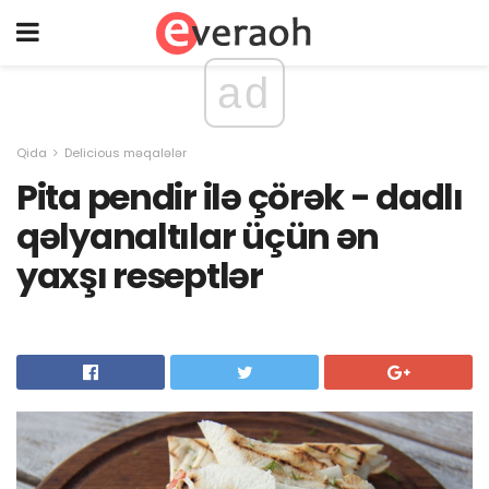
ad
Qida
Delicious məqalələr
Pita pendir ilə çörək - dadlı
qəlyanaltılar üçün ən
yaxşı reseptlər