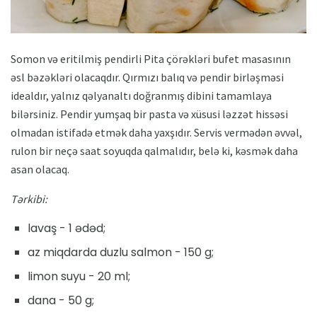
Somon və eritilmiş pendirli Pita çörəkləri bufet masasının
əsl bəzəkləri olacaqdır. Qırmızı balıq və pendir birləşməsi
idealdır, yalnız qəlyanaltı doğranmış dibini tamamlaya
bilərsiniz. Pendir yumşaq bir pasta və xüsusi ləzzət hissəsi
olmadan istifadə etmək daha yaxşıdır. Servis vermədən əvvəl,
rulon bir neçə saat soyuqda qalmalıdır, belə ki, kəsmək daha
asan olacaq.
Tərkibi:
lavaş - 1 ədəd;
az miqdarda duzlu salmon - 150 g;
limon suyu - 20 ml;
dana - 50 g;