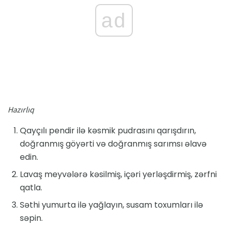
ad
Hazırlıq
Qayçılı pendir ilə kəsmik pudrasını qarışdırın,
doğranmış göyərti və doğranmış sarımsı əlavə
edin.
Lavaş meyvələrə kəsilmiş, içəri yerləşdirmiş, zərfni
qatla.
Səthi yumurta ilə yağlayın, susam toxumları ilə
səpin.