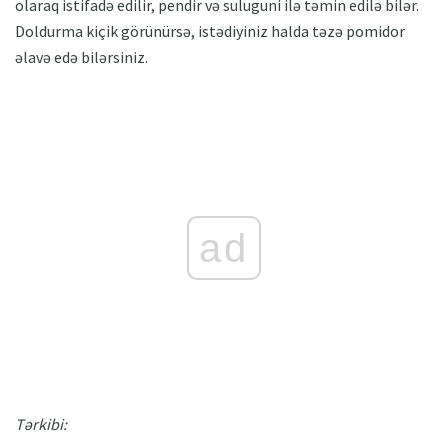
olaraq istifadə edilir, pendir və suluguni ilə təmin edilə bilər.
Doldurma kiçik görünürsə, istədiyiniz halda təzə pomidor
əlavə edə bilərsiniz.
ad
Tərkibi: