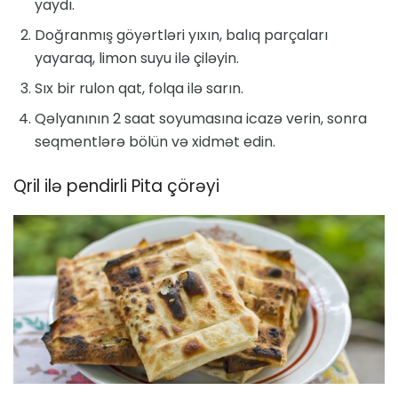
yaydı.
Doğranmış göyərtləri yıxın, balıq parçaları
yayaraq, limon suyu ilə çiləyin.
Sıx bir rulon qat, folqa ilə sarın.
Qəlyanının 2 saat soyumasına icazə verin, sonra
seqmentlərə bölün və xidmət edin.
Qril ilə pendirli Pita çörəyi