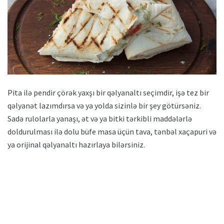
Pita ilə pendir çörək yaxşı bir qəlyanaltı seçimdir, işə tez bir
qəlyanət lazımdırsa və ya yolda sizinlə bir şey götürsəniz.
Sadə rulolarla yanaşı, ət və ya bitki tərkibli maddələrlə
doldurulması ilə dolu büfe masa üçün tava, tənbəl xaçapuri və
ya orijinal qəlyanaltı hazırlaya bilərsiniz.