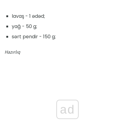
lavaş - 1 ədəd;
yağ - 50 g;
sərt pendir - 150 g;
Hazırlıq
ad