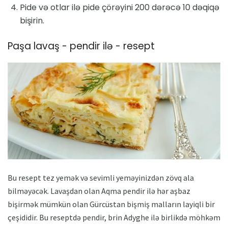
Pide və otlar ilə pide çörəyini 200 dərəcə 10 dəqiqə
bişirin.
Paşa lavaş - pendir ilə - resept
Bu resept tez yemək və sevimli yeməyinizdən zövq ala
bilməyəcək. Lavaşdan olan Aqma pendir ilə hər aşbaz
bişirmək mümkün olan Gürcüstan bişmiş malların layiqli bir
çeşididir. Bu reseptdə pendir, brin Adyghe ilə birlikdə möhkəm