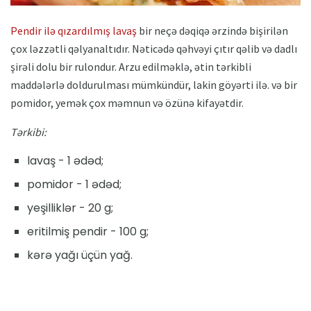
Pendir ilə qızardılmış lavaş
bir neçə dəqiqə ərzində bişirilən
çox ləzzətli qəlyanaltıdır. Nəticədə qəhvəyi çıtır qəlib və dadlı
şirəli dolu bir rulondur. Arzu edilməklə, ətin tərkibli
maddələrlə doldurulması mümkündür, lakin göyərti ilə. və bir
pomidor, yemək çox məmnun və özünə kifayətdir.
Tərkibi:
lavaş - 1 ədəd;
pomidor - 1 ədəd;
yeşilliklər - 20 g;
eritilmiş pendir - 100 g;
kərə yağı üçün yağ.