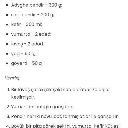
Adyghe pendir - 300 g;
sərt pendir - 200 g;
kefir - 350 ml;
yumurta - 2 ədəd;
lavaş - 2 ədəd;
yağ - 50 g;
göyərti - 50 q.
Hazırlıq
Bir lavaş çörəkçilik şəklində bərabər zolaqlar
kəsilmişdir.
Yumurtanı qatıqla qarışdırın.
Pendir hər iki növü, doğranmış otlar ilə qarışdırın.
Böyük bir pita çörək şəklini, yumurta-kefir kütləsi