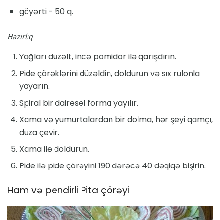
göyərti - 50 q.
Hazırlıq
Yağları düzəlt, incə pomidor ilə qarışdırın.
Pide çörəklərini düzəldin, doldurun və sıx rulonla
yayarın.
Spiral bir dairesel forma yayılır.
Xama və yumurtalardan bir dolma, hər şeyi qamçı,
duza çevir.
Xama ilə doldurun.
Pide ilə pide çörəyini 190 dərəcə 40 dəqiqə bişirin.
Ham və pendirli Pita çörəyi