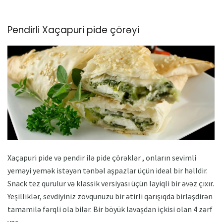
Pendirli Xaçapuri pide çörəyi
Xaçapuri pide və pendir ilə pide çörəklər , onların sevimli
yeməyi yemək istəyən tənbəl aşpazlar üçün ideal bir həlldir.
Snack tez qurulur və klassik versiyası üçün layiqli bir əvəz çıxır.
Yeşilliklər, sevdiyiniz zövqünüzü bir ətirli qarışıqda birləşdirən
tamamilə fərqli ola bilər. Bir böyük lavaşdan içkisi olan 4 zərf