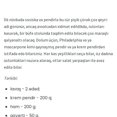
İlk növbədə sosiska və pendirlə bu cür pişik çörək çox qeyri-
adi görünür, ancaq əvvəlcədən xidmət edildikdə, rulonları
kəsərək, bir büfe stolunda təqdim edilə biləcək çox maraqlı
qəlyanaltı olacaq. Dolum üçün, Philadelphia və ya
mascarpone kimi qaynaşmış pendir və ya krem ​​pendirdən
istifadə edə bilərsiniz. Hər kəs yeşillikləri seçə bilər, öz dadına
üstünlükləri nəzərə alaraq, otlar salat yarpaqları ilə əvəz
edilə bilər.
Tərkibi:
lavaş - 2 ədəd;
krem pendir - 200 q;
ham - 200 g;
göyərti - 50 q.