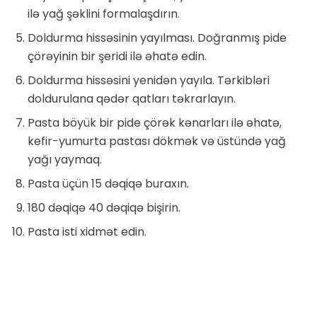
ilə yağ şəklini formalaşdırın.
Doldurma hissəsinin yayılması. Doğranmış pide
çörəyinin bir şeridi ilə əhatə edin.
Doldurma hissəsini yenidən yayıla. Tərkibləri
doldurulana qədər qatları təkrarlayın.
Pasta böyük bir pide çörək kənarları ilə əhatə,
kefir-yumurta pastası dökmək və üstündə yağ
yağı yaymaq.
Pasta üçün 15 dəqiqə buraxın.
180 dəqiqə 40 dəqiqə bişirin.
Pasta isti xidmət edin.