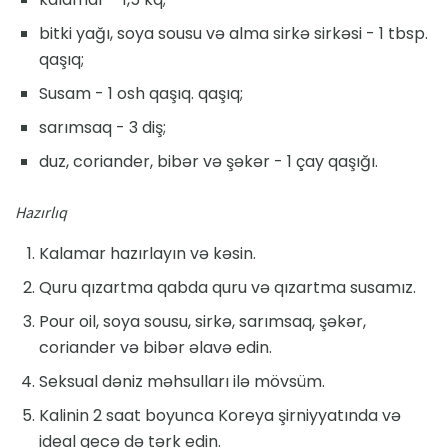
bitki yağı, soya sousu və alma sirkə sirkəsi - 1 tbsp.
qaşıq;
Susam - 1 osh qaşıq. qaşıq;
sarımsaq - 3 diş;
duz, coriander, bibər və şəkər - 1 çay qaşığı.
Hazırlıq
Kalamar hazırlayın və kəsin.
Quru qızartma qabda quru və qızartma susamız.
Pour oil, soya sousu, sirkə, sarımsaq, şəkər,
coriander və bibər əlavə edin.
Seksual dəniz məhsulları ilə mövsüm.
Kalinin 2 saat boyunca Koreya şirniyyatında və
ideal gecə də tərk edin.