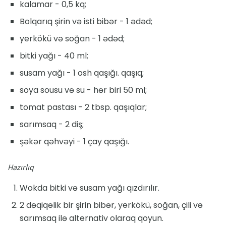
kalamar - 0,5 kq;
Bolqarıq şirin və isti bibər - 1 ədəd;
yerkökü və soğan - 1 ədəd;
bitki yağı - 40 ml;
susam yağı - 1 osh qaşığı. qaşıq;
soya sousu və su - hər biri 50 ml;
tomat pastası - 2 tbsp. qaşıqlar;
sarımsaq - 2 diş;
şəkər qəhvəyi - 1 çay qaşığı.
Hazırlıq
Wokda bitki və susam yağı qızdırılır.
2 dəqiqəlik bir şirin bibər, yerkökü, soğan, çili və
sarımsaq ilə alternativ olaraq qoyun.