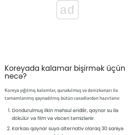
ad
Koreyada kalamar bişirmək üçün
necə?
Koreya yığılmış kələmlər, qurudulmuş və dənizkənarı ilə
tamamlanmış qaynadılmış bütün cəsədlərdən hazırlanır.
Dondurulmuş ilkin məhsul əridilir, qaynar su ilə
dökülür və film və visceri təmizlənir.
Karkası qaynar suya alternativ olaraq 30 saniyə