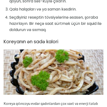
qoyun, sonra səs-küylə çıxarın.
Qala halqaları və ya saman kəsdirin.
Seçdiyiniz reseptin tövsiyələrinə əsasən, şoraba
hazırlayın. Bir neçə saat sürtmək üçün bir squid ilə
doldurun və sıxmaq.
Koreyanın ən sadə kalori
Koreya qılıncoyu evdar qadınlardan çox vaxt və enerji tələb