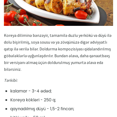
Koreya diliminə bənzəyir, tamamilə duzlu yerkökü və düyü ilə
dolu bişirilmiş, soya sousu və ya zövqünüzə digər ədviyyatlı
qatqı ilə verilə bilər. Doldurma kompozisiyası qidalandırılmış
göbələklərlə uyğunlaşdırılır. Bundan əlavə, daha qənaətbəxş
bir versiyanı almaq üçün doldurulmuş yumurta əlavə edə
bilərsiniz.
Tərkibi:
kalamar - 3-4 ədəd;
Koreya kökləri - 250 q;
qaynadılmış düyü - 1,5-2 fincan;