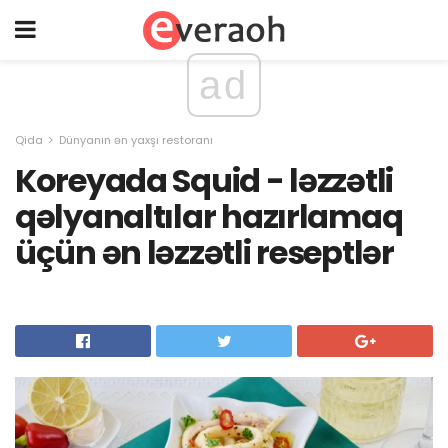
ad
Qida
Dünyanın ən yaxşı restoranı
Koreyada Squid - ləzzətli
qəlyanaltılar hazırlamaq
üçün ən ləzzətli reseptlər