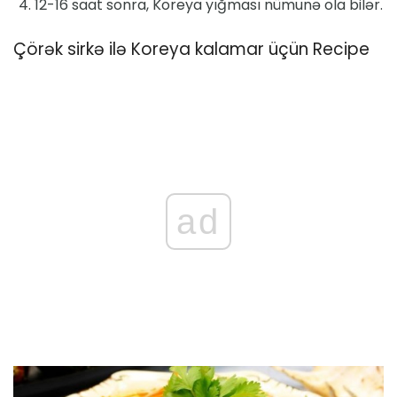
12-16 saat sonra, Koreya yığması nümunə ola bilər.
Çörək sirkə ilə Koreya kalamar üçün Recipe
ad