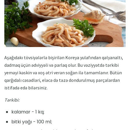
Aşağıdakı tövsiyələrlə bişirilən Koreya yulafından qəlyanaltı,
dadmaq üçün ədviyyəli və parlaq olur. Bu vəziyyətdə tərkibi
yeməyi kəskin və xoş ətri verən soğan ilə tamamlanır. Bütün
qarğıdalı cəsədləri, eləcə də təzə dondurulmuş parçalardan
istifadə edə bilərsiniz.
Tərkibi:
kalamar - 1 kq;
bitki yağı - 100 ml;