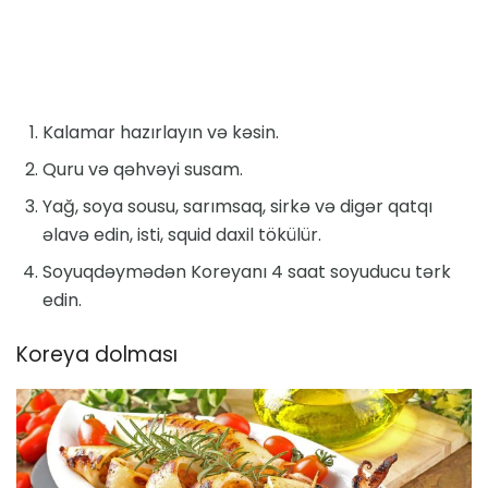
Kalamar hazırlayın və kəsin.
Quru və qəhvəyi susam.
Yağ, soya sousu, sarımsaq, sirkə və digər qatqı
əlavə edin, isti, squid daxil tökülür.
Soyuqdəymədən Koreyanı 4 saat soyuducu tərk
edin.
Koreya dolması