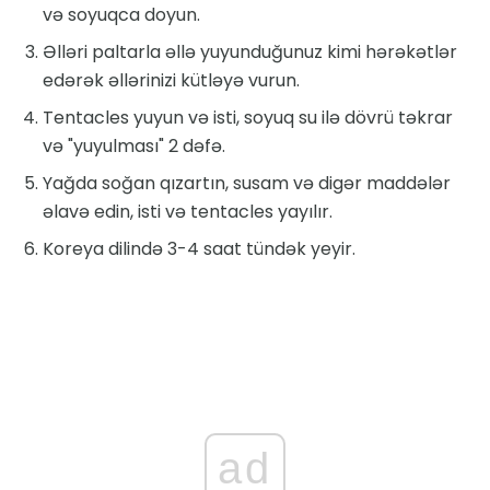
və soyuqca doyun.
Əlləri paltarla əllə yuyunduğunuz kimi hərəkətlər
edərək əllərinizi kütləyə vurun.
Tentacles yuyun və isti, soyuq su ilə dövrü təkrar
və "yuyulması" 2 dəfə.
Yağda soğan qızartın, susam və digər maddələr
əlavə edin, isti və tentacles yayılır.
Koreya dilində 3-4 saat tündək yeyir.
ad