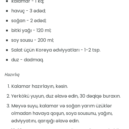
kalamar - 1 kq;
havuç - 3 ədəd;
soğan - 2 ədəd;
bitki yağı - 120 ml;
soy sousu - 200 ml;
Salat üçün Koreya ədviyyatları - 1-2 tsp.
duz - dadmaq.
Hazırlıq
Kalamar hazırlayın, kəsin.
Yerkökü yuyun, duz əlavə edin, 30 dəqiqə buraxın.
Meyvə suyu, kalamar və soğan yarım üzüklər
olmadan havaya qoşun, soya sousunu, yağını,
ədviyyatını, qarışığı əlavə edin.