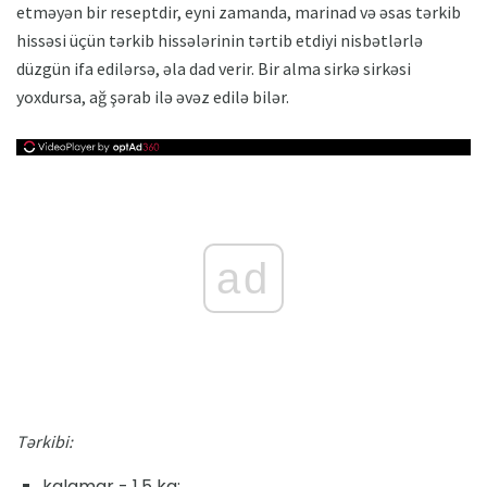
etməyən bir reseptdir, eyni zamanda, marinad və əsas tərkib
hissəsi üçün tərkib hissələrinin tərtib etdiyi nisbətlərlə
düzgün ifa edilərsə, əla dad verir. Bir alma sirkə sirkəsi
yoxdursa, ağ şərab ilə əvəz edilə bilər.
ad
Tərkibi:
kalamar - 1,5 kq;