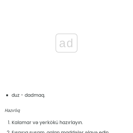
ad
duz - dadmaq.
Hazırlıq
Kalamar və yerkökü hazırlayın.
Fışqırıq susam, qalan maddələr əlavə edin,