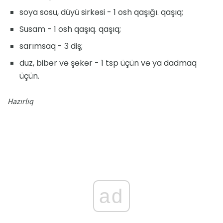
soya sosu, düyü sirkəsi - 1 osh qaşığı. qaşıq;
Susam - 1 osh qaşıq. qaşıq;
sarımsaq - 3 diş;
duz, bibər və şəkər - 1 tsp üçün və ya dadmaq
üçün.
Hazırlıq
ad