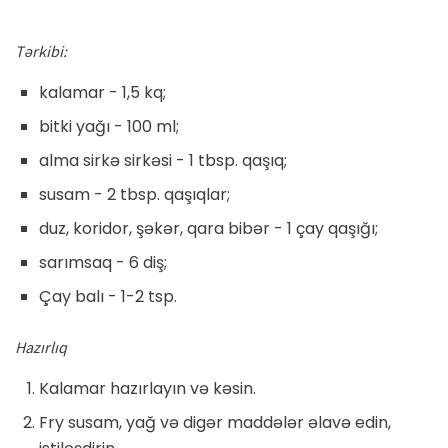
Tərkibi:
kalamar - 1,5 kq;
bitki yağı - 100 ml;
alma sirkə sirkəsi - 1 tbsp. qaşıq;
susam - 2 tbsp. qaşıqlar;
duz, koridor, şəkər, qara bibər - 1 çay qaşığı;
sarımsaq - 6 diş;
Çay balı - 1-2 tsp.
Hazırlıq
Kalamar hazırlayın və kəsin.
Fry susam, yağ və digər maddələr əlavə edin,