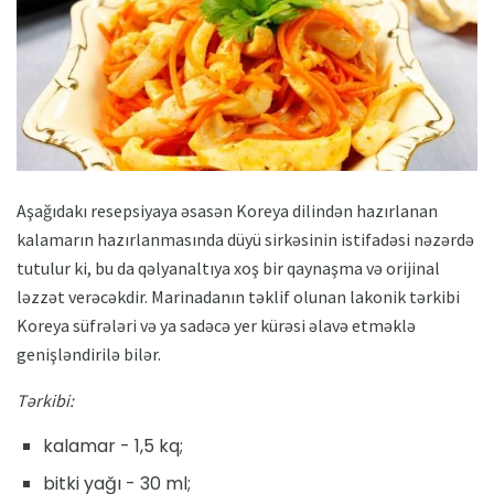
Aşağıdakı resepsiyaya əsasən Koreya dilindən hazırlanan
kalamarın hazırlanmasında düyü sirkəsinin istifadəsi nəzərdə
tutulur ki, bu da qəlyanaltıya xoş bir qaynaşma və orijinal
ləzzət verəcəkdir. Marinadanın təklif olunan lakonik tərkibi
Koreya süfrələri və ya sadəcə yer kürəsi əlavə etməklə
genişləndirilə bilər.
Tərkibi:
kalamar - 1,5 kq;
bitki yağı - 30 ml;