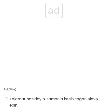
ad
Hazırlıq
Kalamar hazırlayın, samanla kəsib soğan əlavə
edin.