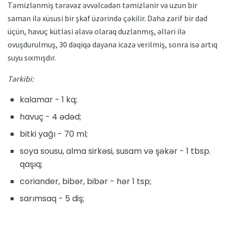
Təmizlənmiş tərəvəz əvvəlcədən təmizlənir və uzun bir
saman ilə xüsusi bir şkaf üzərində çəkilir. Daha zərif bir dad
üçün, havuç kütləsi əlavə olaraq duzlanmış, əlləri ilə
ovuşdurulmuş, 30 dəqiqə dayana icazə verilmiş, sonra isə artıq
suyu sıxmışdır.
Tərkibi:
kalamar - 1 kq;
havuç - 4 ədəd;
bitki yağı - 70 ml;
soya sousu, alma sirkəsi, susam və şəkər - 1 tbsp.
qaşıq;
coriander, bibər, bibər - hər 1 tsp;
sarımsaq - 5 diş;