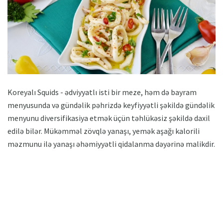
Koreyalı Squids - ədviyyatlı isti bir meze, həm də bayram
menyusunda və gündəlik pəhrizdə keyfiyyətli şəkildə gündəlik
menyunu diversifikasiya etmək üçün təhlükəsiz şəkildə daxil
edilə bilər. Mükəmməl zövqlə yanaşı, yemək aşağı kalorili
məzmunu ilə yanaşı əhəmiyyətli qidalanma dəyərinə malikdir.