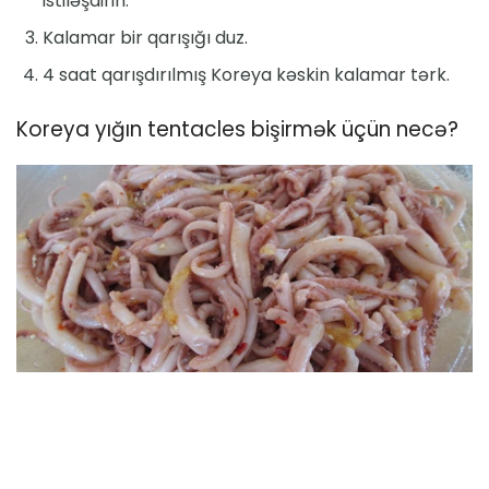
istiləşdirin.
Kalamar bir qarışığı duz.
4 saat qarışdırılmış Koreya kəskin kalamar tərk.
Koreya yığın tentacles bişirmək üçün necə?