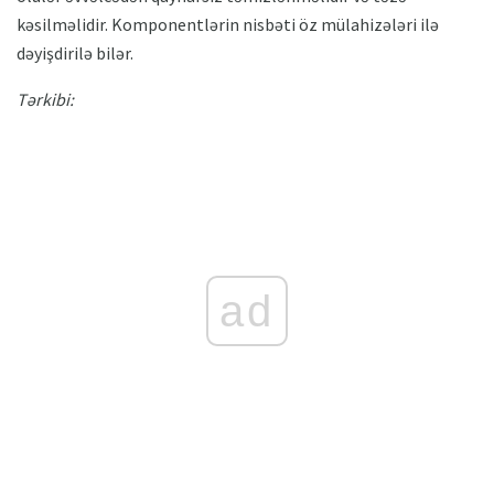
kəsilməlidir. Komponentlərin nisbəti öz mülahizələri ilə
dəyişdirilə bilər.
Tərkibi:
ad