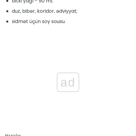
bitki yağı - 50 ml;
duz, bibər, koridor, ədviyyat;
xidmət üçün soy sousu.
ad
Hazırlıq