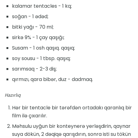
kalamar tentacles - 1 kq;
soğan - 1 ədəd;
bitki yağı - 70 ml;
sirkə 9% - 1 çay qaşığı;
Susam - 1 osh qaşıq. qaşıq;
soy sousu - 1 tbsp. qaşıq;
sarımsaq - 2-3 diş;
qırmızı, qara bibər, duz - dadmaq.
Hazırlıq
Hər bir tentacle bir tərəfdən ortadakı qaranlıq bir
film ilə çıxarılır.
Məhsulu uyğun bir konteynerə yerləşdirin, qaynar
suya dökün, 2 dəqiqə qarışdırın, sonra isti su tökün