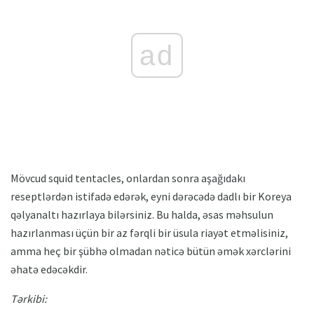
ad
Mövcud squid tentacles, onlardan sonra aşağıdakı
reseptlərdən istifadə edərək, eyni dərəcədə dadlı bir Koreya
qəlyanaltı hazırlaya bilərsiniz. Bu halda, əsas məhsulun
hazırlanması üçün bir az fərqli bir üsula riayət etməlisiniz,
amma heç bir şübhə olmadan nəticə bütün əmək xərclərini
əhatə edəcəkdir.
Tərkibi: