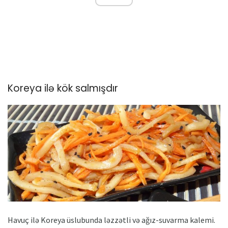
Koreya ilə kök salmışdır
Havuç ilə Koreya üslubunda ləzzətli və ağız-suvarma kalemi.