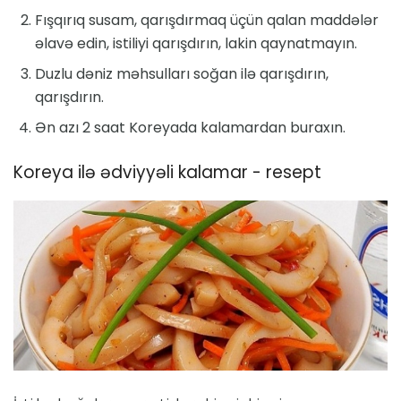
Fışqırıq susam, qarışdırmaq üçün qalan maddələr
əlavə edin, istiliyi qarışdırın, lakin qaynatmayın.
Duzlu dəniz məhsulları soğan ilə qarışdırın,
qarışdırın.
Ən azı 2 saat Koreyada kalamardan buraxın.
Koreya ilə ədviyyəli kalamar - resept