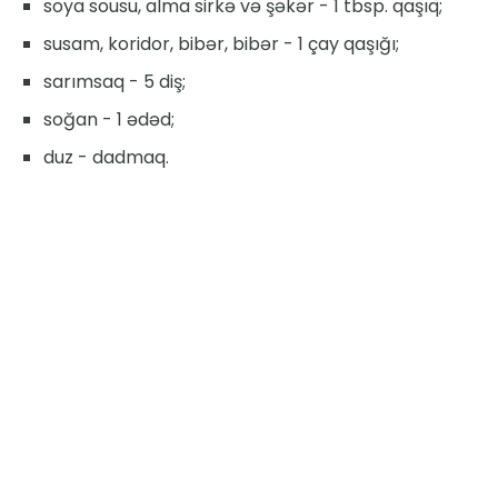
soya sousu, alma sirkə və şəkər - 1 tbsp. qaşıq;
susam, koridor, bibər, bibər - 1 çay qaşığı;
sarımsaq - 5 diş;
soğan - 1 ədəd;
duz - dadmaq.