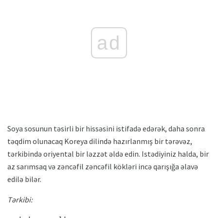
ad
Soya sosunun təsirli bir hissəsini istifadə edərək, daha sonra
təqdim olunacaq Koreya dilində hazırlanmış bir tərəvəz,
tərkibində oriyental bir ləzzət əldə edin. Istədiyiniz halda, bir
az sarımsaq və zəncəfil zəncəfil kökləri incə qarışığa əlavə
edilə bilər.
Tərkibi: