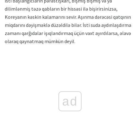
İsti başlanğıcların pərəstişkarı, bişmiş bişmiş və ya
dilimlənmiş təzə qabların bir hissəsi ilə bişirirsinizsə,
Koreyanın kəskin kalamarını sevir. Aşınma dərəcəsi qatqının
miqdarını dəyişməklə düzəldilə bilər. İsti suda aydınlaşdırma
zamanı qarğıdalar işıqlandırmaq üçün vaxt ayırdılarsa, əlavə
olaraq qaynatmaq mümkün deyil.
ad