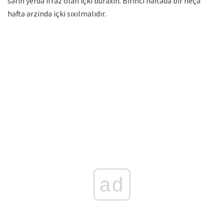
sərin yerdə ifraz olan içki buraxın. Birinci həftədə bir neçə
həftə ərzində içki sıxılmalıdır.
ad