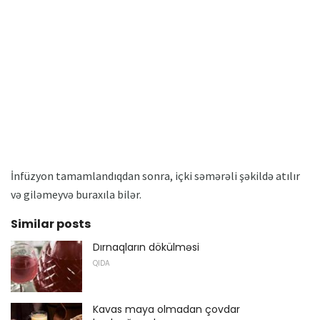
İnfüzyon tamamlandıqdan sonra, içki səmərəli şəkildə atılır
və giləmeyvə buraxıla bilər.
Similar posts
Dırnaqların dökülməsi
QIDA
Kavas maya olmadan çovdar