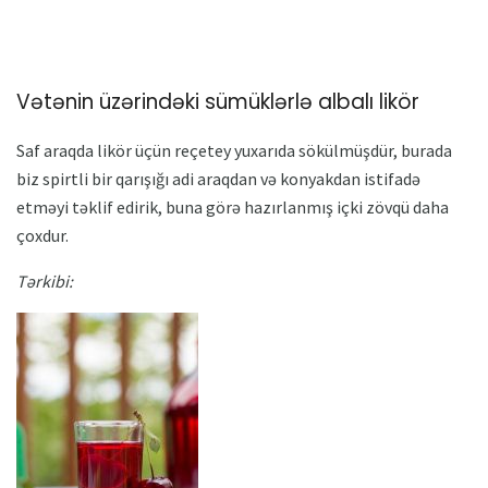
Vətənin üzərindəki sümüklərlə albalı likör
Saf araqda likör üçün reçetey yuxarıda sökülmüşdür, burada
biz spirtli bir qarışığı adi araqdan və konyakdan istifadə
etməyi təklif edirik, buna görə hazırlanmış içki zövqü daha
çoxdur.
Tərkibi: