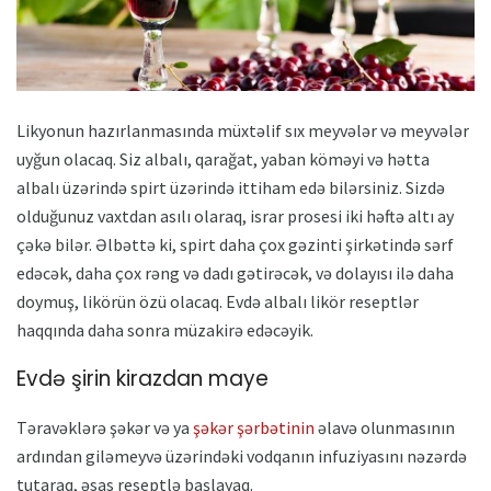
Likyonun hazırlanmasında müxtəlif sıx meyvələr və meyvələr
uyğun olacaq. Siz albalı, qarağat, yaban köməyi və hətta
albalı üzərində spirt üzərində ittiham edə bilərsiniz. Sizdə
olduğunuz vaxtdan asılı olaraq, israr prosesi iki həftə altı ay
çəkə bilər. Əlbəttə ki, spirt daha çox gəzinti şirkətində sərf
edəcək, daha çox rəng və dadı gətirəcək, və dolayısı ilə daha
doymuş, likörün özü olacaq. Evdə albalı likör reseptlər
haqqında daha sonra müzakirə edəcəyik.
Evdə şirin kirazdan maye
Təravəklərə şəkər və ya
şəkər şərbətinin
əlavə olunmasının
ardından giləmeyvə üzərindəki vodqanın infuziyasını nəzərdə
tutaraq, əsas reseptlə başlayaq.