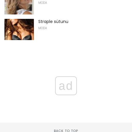
MODA
Straple sütunu
MODA
ad
BACK TO TOP