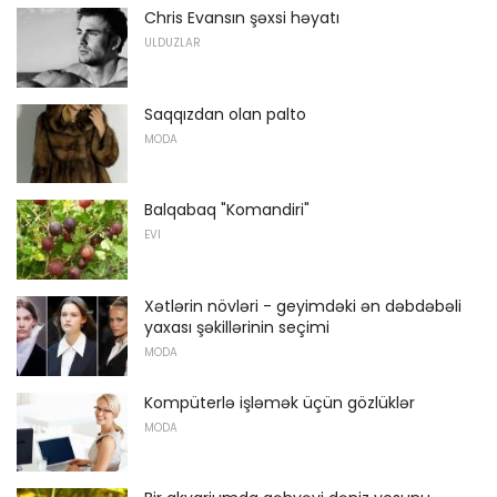
Chris Evansın şəxsi həyatı
ULDUZLAR
Saqqızdan olan palto
MODA
Balqabaq "Komandiri"
EVI
Xətlərin növləri - geyimdəki ən dəbdəbəli
yaxası şəkillərinin seçimi
MODA
Kompüterlə işləmək üçün gözlüklər
MODA