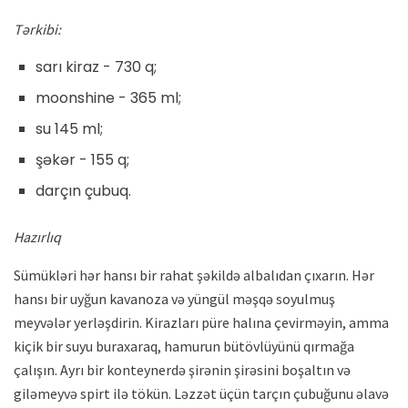
Tərkibi:
sarı kiraz - 730 q;
moonshine - 365 ml;
su 145 ml;
şəkər - 155 q;
darçın çubuq.
Hazırlıq
Sümükləri hər hansı bir rahat şəkildə albalıdan çıxarın. Hər
hansı bir uyğun kavanoza və yüngül məşqə soyulmuş
meyvələr yerləşdirin. Kirazları püre halına çevirməyin, amma
kiçik bir suyu buraxaraq, hamurun bütövlüyünü qırmağa
çalışın. Ayrı bir konteynerdə şirənin şirəsini boşaltın və
giləmeyvə spirt ilə tökün. Ləzzət üçün tarçın çubuğunu əlavə