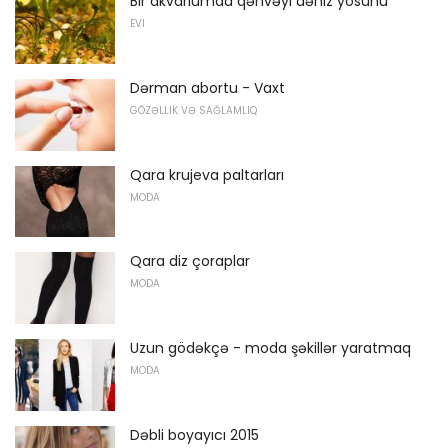
Bir akvariumda qəhvəyi dəniz yosunu
EVI
Dərman abortu - Vaxt
GÖZƏLLIK VƏ SAĞLAMLIQ
Qara krujeva paltarları
MODA
Qara diz çoraplar
MODA
Uzun gödəkçə - moda şəkillər yaratmaq
MODA
Dəbli boyayıcı 2015