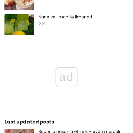
Nanə və limon ilə limonad
QIDA
ad
Last updated posts
Baconla nasazlıq etmək - evdə maraqlı