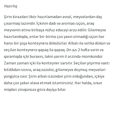
Hazırlıq
Şirin kirazdan likör hazırlamadan əvvəl, meyvələrdən daş
çıxarmaq lazımdır. İçkinin dadı və aroması üçün, araq
meyvənin ətinə birbaşa nüfuz edəcəyi arzu edilir. Giləmeyvə
hazırlandıqda, onlar bir-birinə çox yaxın olmadığı üçün hər
hansı bir şüşə konteynerə dökülürlər. Albalı ilə votka dökün və
seçilən konteynerə qapaq ilə qapaq. Ən azı 2 həftə sərin və
qaranlıqda içki buraxın, lakin yarım il ərzində mümkündür.
Zaman zaman içki ilə konteyner sarsılır. Seçilən pişirmə vaxtı
bitdikdən sonra, araq süzülür, giləmeyvə doymuş meyvələri
yüngülcə sıxır. Şirin albalı özündən şirin olduğundan, içkiyə
daha çox şəkər əlavə etmək istəmirsiniz. Hər halda, onun
miqdarı zövqünüzə görə dəyişə bilər.