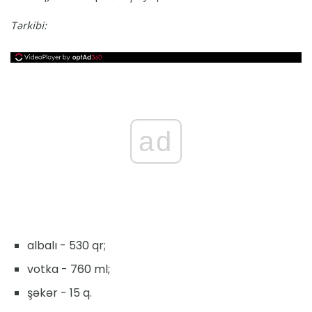
Tərkibi:
ad
albalı - 530 qr;
votka - 760 ml;
şəkər - 15 q.