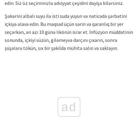
edin. Siz öz seçiminizlə ədviyyat çeşidini dəyişə bilərsiniz.
Şəkərini albalı suyu ilə isti suda yuyun və nəticədə şərbətini
içkiyə əlavə edin. Bu məqsəd üçün sərin və qaranlıq bir yer
seçərkən, ən azı 10 günə likörün israr et. İnfüzyon müddətinin
sonunda, içkiyi süzün, giləmeyvə darçını çıxarın, sonra
şüşələrə tökün, sıx bir şəkildə mühitə salın və saklayın.
ad