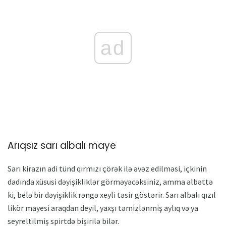
ad
Arıqsız sarı albalı maye
Sarı kirazın adi tünd qırmızı çörək ilə əvəz edilməsi, içkinin
dadında xüsusi dəyişikliklər görməyəcəksiniz, amma əlbəttə
ki, belə bir dəyişiklik rəngə xeyli təsir göstərir. Sarı albalı qızıl
likör mayesi araqdan deyil, yaxşı təmizlənmiş aylıq və ya
seyreltilmiş spirtdə bişirilə bilər.