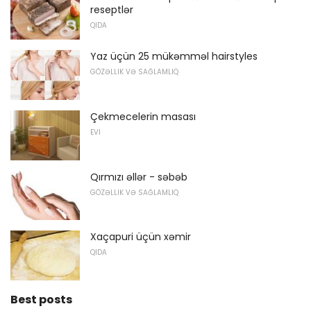
reseptlər
QIDA
Yaz üçün 25 mükəmməl hairstyles
GÖZƏLLIK VƏ SAĞLAMLIQ
Çekmecelerin masası
EVI
Qırmızı əllər - səbəb
GÖZƏLLIK VƏ SAĞLAMLIQ
Xaçapuri üçün xəmir
QIDA
Best posts