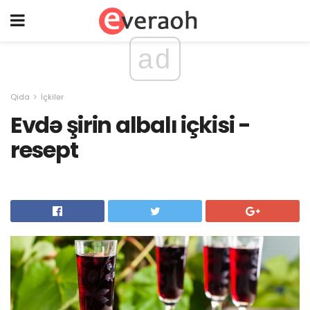
ad
Qida
İçkilər
Evdə şirin albalı içkisi -
resept