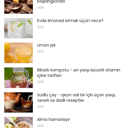
başlanğıcında
QIDA
Evdə limonad etmək üçün necə?
QIDA
Limon jeli
QIDA
Ribarb kompotu - ən yaxşı ləzzətli vitamin
içkisi tarifləri
QIDA
Südlü çay - qeyri-adi bir içki üçün yaxşı,
zərərli və dadlı reseptlər
QIDA
Alma hamarlayır
QIDA