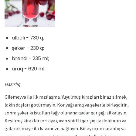
albalı - 730 q;
şəkər - 230 q;
brendi - 235 ml;
araq - 620 ml.
Hazırlıq
Giləmeyvə ilə ilk razılaşma. Yuyulmuş kirazları bir az silmək,
lakin daşları götürməyin. Konyağı araq və şəkərlə birləşdirin,
sonra şəkər kristalları ləğv olunana qədər qarışığı silkələyin.
Kesilmiş kirazları ortaya çıxan spirtli qarışıq ilə doldurun və
gələcək maye ilə kavanozu bağlayın. Bir ay üçün qaranlıq və