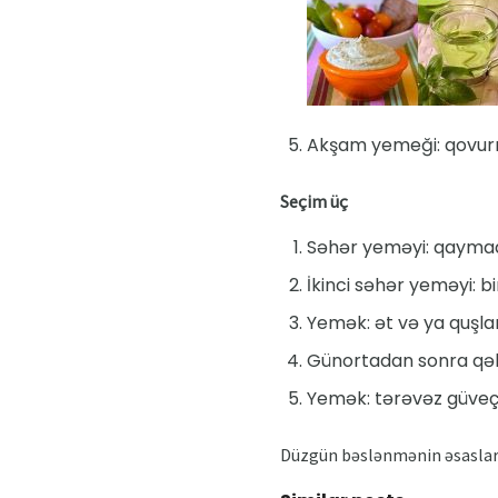
Akşam yemeği: qovurma
Seçim üç
Səhər yeməyi: qaymaqç
İkinci səhər yeməyi: b
Yemək: ət və ya quşlar
Günortadan sonra qəly
Yemək: tərəvəz güveç 
Düzgün bəslənmənin əsasları 