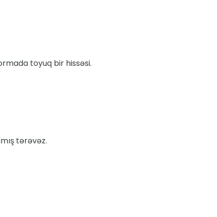
ormada toyuq bir hissəsi.
lmış tərəvəz.