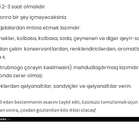
2-3 saat olmalıdır.
onra bir şey içməyəcəksiniz.
 qidalardan imtina etmək lazımdır.
məklər, kolbasa, kolbasa, soda, çeynənən və digər qeyri-
dan çəkin: konservantlardan, renklendiricilərdən, aromatl
 s.
 otrubnogo çörəyin kəsilməsini) məhdudlaşdırmaq lazımdır
onda zərər olmaz.
ərdən qəlyanaltılar, sandviçler və qəlyanaltılar verin.
il edən bəslənmənin əsasını təşkil edir, özünüzü təmizləmək üçü
n sonra, çoxdan gözlənilən kilo itkisi olacaq!