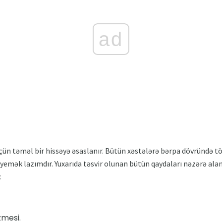
ad
üçün təməl bir hissəyə əsaslanır. Bütün xəstələrə bərpa dövründə tö
 yemək lazımdır. Yuxarıda təsvir olunan bütün qaydaları nəzərə alan
:
zmesi.