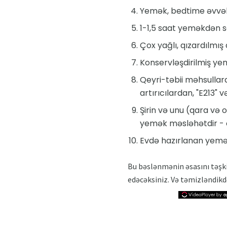
Yemək, bedtime əvvəl 
1-1,5 saat yeməkdən s
Çox yağlı, qızardılmış
Konservləşdirilmiş ye
Qeyri-təbii məhsullar
artırıcılardan, "E213" və
Şirin və unu (qara və
yemək məsləhətdir - 
Evdə hazırlanan yeməkl
Bu bəslənmənin əsasını təşk
edəcəksiniz. Və təmizləndikdə