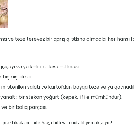
 və təzə tərəvəz bir qarışıq istisna olmaqla, hər hansı f
içəyi və ya kefirin əlavə edilməsi.
ir bişmiş alma.
ın istənilən salatı və kartofdan başqa təzə və ya qaynadı
analtı: bir stəkan yoğurt (kəpək, lif ilə mümkündür).
və bir balıq parçası.
praktikada necədir. Sağ, dadlı və müxtəlif yemək yeyin!