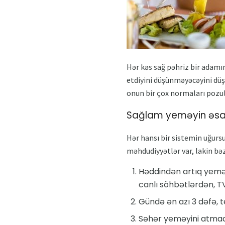
Hər kəs sağ pəhriz bir adamın
etdiyini düşünməyəcəyini düşü
onun bir çox normaları pozul
Sağlam yeməyin əsas
Hər hansı bir sistemin uğurs
məhdudiyyətlər var, lakin bə
Həddindən artıq yeməy
canlı söhbətlərdən, T
Gündə ən azı 3 dəfə, 
Səhər yeməyini atmaq 