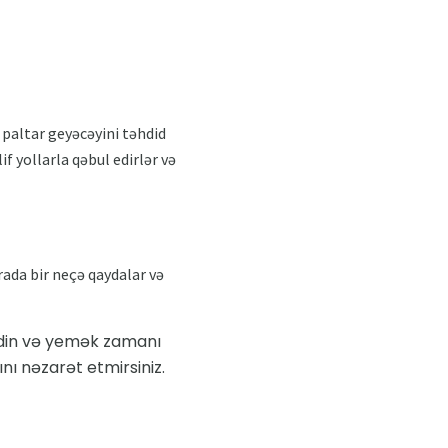
 paltar geyəcəyini təhdid
f yollarla qəbul edirlər və
ada bir neçə qaydalar və
edin və yemək zamanı
ı nəzarət etmirsiniz.