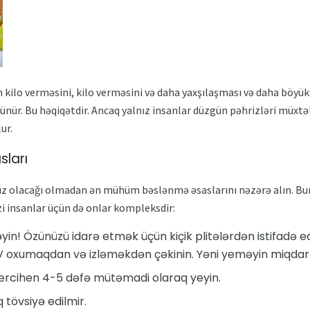
 kilo verməsini, kilo verməsini və daha yaxşılaşması və daha böyük
nür. Bu həqiqətdir. Ancaq yalnız insanlar düzgün pəhrizləri müxtəli
ur.
ları
uz olacağı olmadan ən mühüm bəslənmə əsaslarını nəzərə alın. Bur
zi insanlar üçün də onlar kompleksdir:
in! Özünüzü idarə etmək üçün kiçik plitələrdən istifadə 
V oxumaqdan və izləməkdən çəkinin. Yəni yeməyin miqdarın
tercihen 4-5 dəfə mütəmadi olaraq yeyin.
tövsiyə edilmir.