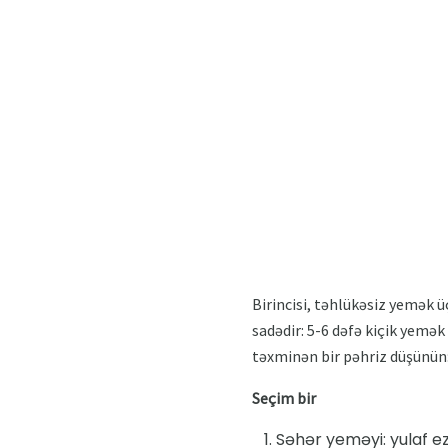
Birincisi, təhlükəsiz yemək 
sadədir: 5-6 dəfə kiçik yemək
təxminən bir pəhriz düşünün
Seçim bir
Səhər yeməyi: yulaf e