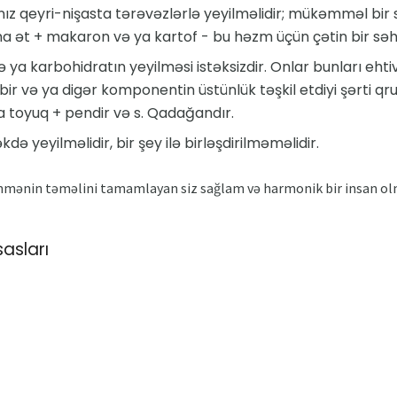
lnız qeyri-nişasta tərəvəzlərlə yeyilməlidir; mükəmməl bir 
 ət + makaron və ya kartof - bu həzm üçün çətin bir səhv
ə ya karbohidratın yeyilməsi istəksizdir. Onlar bunları eh
bir və ya digər komponentin üstünlük təşkil etdiyi şərti qr
 ya toyuq + pendir və s. Qadağandır.
ə yeyilməlidir, bir şey ilə birləşdirilməməlidir.
ənmənin təməlini tamamlayan siz sağlam və harmonik bir insan ol
asları