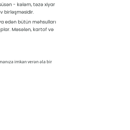
süsən - kələm, təzə xiyar
 birləşməsidir.
tiva edən bütün məhsulları
uplar. Məsələn, kartof və
manıza imkan verən əla bir