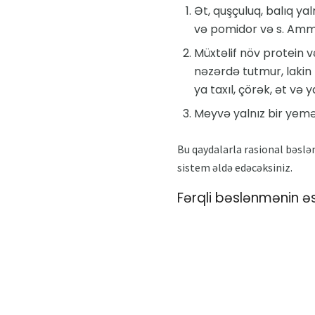
Ət, quşçuluq, balıq ya
və pomidor və s. Amma
Müxtəlif növ protein v
nəzərdə tutmur, lakin 
ya taxıl, çörək, ət və
Meyvə yalnız bir yeməkd
Bu qaydalarla rasional bəsl
sistem əldə edəcəksiniz.
Fərqli bəslənmənin əs