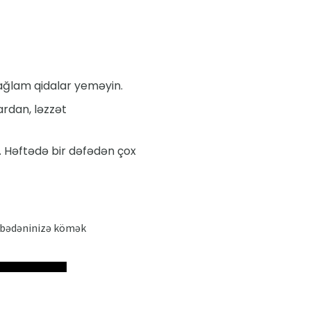
sağlam qidalar yeməyin.
ardan, ləzzət
. Həftədə bir dəfədən çox
n bədəninizə kömək