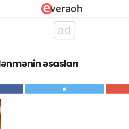
ad
lənmənin əsasları