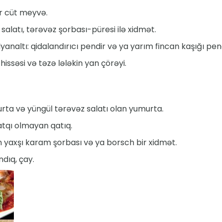
ir cüt meyvə.
salatı, tərəvəz şorbası-püresi ilə xidmət.
naltı: qidalandırıcı pendir və ya yarım fincan kaşığı pend
hissəsi və təzə lələkin yan çörəyi.
urta və yüngül tərəvəz salatı olan yumurta.
atqı olmayan qatıq.
 yaxşı karam şorbası və ya borsch bir xidmət.
ndıq, çay.