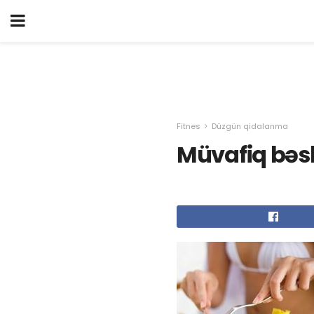
Fitnes
Düzgün qidalanma
Müvafiq bəs