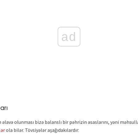
ad
arı
əlavə olunması bizə balanslı bir pəhrizin əsaslarını, yəni məhsull
lər
ola bilər. Tövsiyələr aşağıdakılardır: