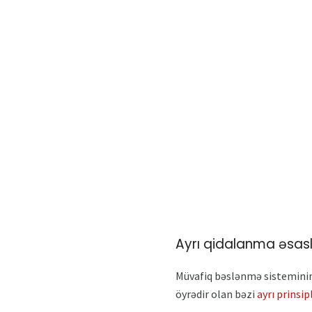
Ayrı qidalanma əsasl
Müvafiq bəslənmə sisteminin 
öyrədir olan bəzi
ayrı prinsip