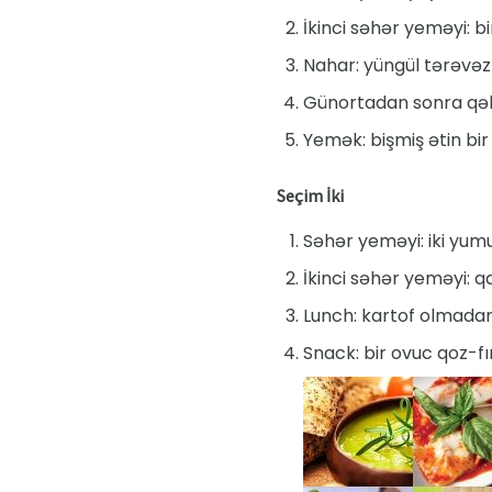
İkinci səhər yeməyi: b
Nahar: yüngül tərəvəz 
Günortadan sonra qəlya
Yemək: bişmiş ətin bir 
Seçim İki
Səhər yeməyi: iki yum
İkinci səhər yeməyi: q
Lunch: kartof olmadan
Snack: bir ovuc qoz-fı