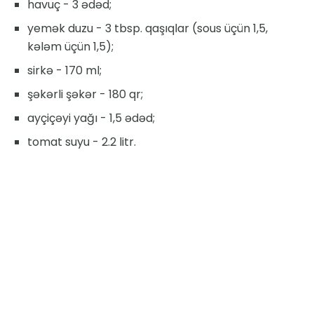
havuç - 3 ədəd;
yemək duzu - 3 tbsp. qaşıqlar (sous üçün 1,5,
kələm üçün 1,5);
sirkə - 170 ml;
şəkərli şəkər - 180 qr;
ayçiçəyi yağı - 1,5 ədəd;
tomat suyu - 2.2 litr.