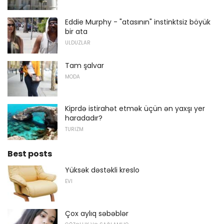
Eddie Murphy - "atasının" instinktsiz böyük
bir ata
ULDUZLAR
Tam şalvar
MODA
Kiprdə istirahət etmək üçün ən yaxşı yer
haradadır?
TURIZM
Best posts
Yüksək dəstəkli kreslo
EVI
Çox aylıq səbəblər