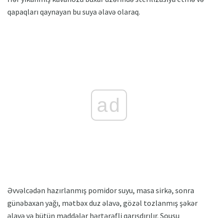
qapaqları qaynayan bu suya əlavə olaraq.
ad
Əvvəlcədən hazırlanmış pomidor suyu, masa sirkə, sonra
günəbaxan yağı, mətbəx duz əlavə, gözəl tozlanmış şəkər
əlavə və bütün maddələr hərtərəfli qarışdırılır. Sousu