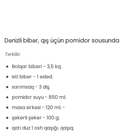
Dənizli bibər, qış üçün pomidor sousunda
Tərkibi:
Bolqar bibəri - 3,5 kq;
isti bibər - 1 ədəd;
sarımsaq - 3 diş;
pomidor suyu - 850 ml;
masa sirkəsi - 120 ml; -
şəkərli şəkər - 100 g;
qatı duz 1 osh qaşığı. qaşıq;