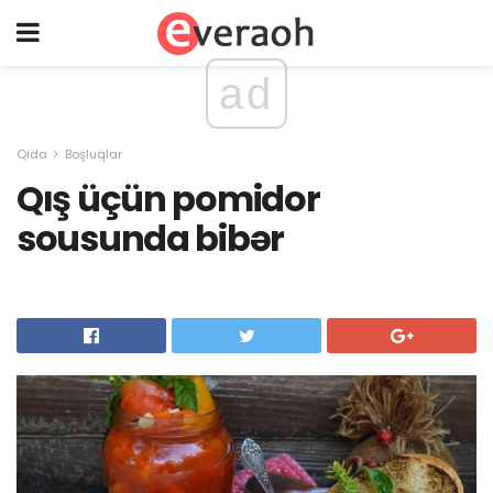
ad
Qida
Boşluqlar
Qış üçün pomidor
sousunda bibər