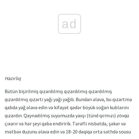
ad
Hazırlıq
Bütün bişirilmiş qızardılmış qızardılmış qızardılmış
qızardılmış qızartı yağı yağı yağıb. Bundan əlavə, bu qızartma
qabda yağ əlavə edin və kifayət qədər böyük soğan kublarını
qızardın. Qaynadılmış suyumuzda yaxşı (tünd qırmızı) zövqü
çıxarır və hər şeyi qaba endiririk. Tərəfli nisbətdə, şəkər və
mətbəx duzunu əlavə edin və 18-20 dəqiqə orta səthdə sousu