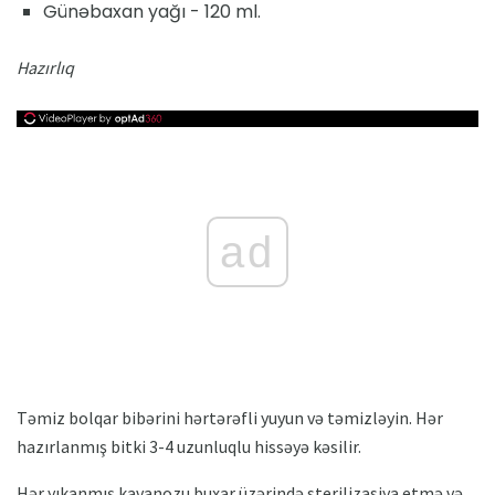
Günəbaxan yağı - 120 ml.
Hazırlıq
ad
Təmiz bolqar bibərini hərtərəfli yuyun və təmizləyin. Hər
hazırlanmış bitki 3-4 uzunluqlu hissəyə kəsilir.
Hər yıkanmış kavanozu buxar üzərində sterilizasiya etmə və