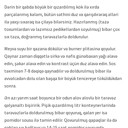
Dərin bir qabda böyük bir qızardılmış kök ilə xırda
parçalanmış kələm, bütün səthini duz və qarışdıraraq əlləri
ilə yaxşı sıxaraq isə çiləyə bilərsiniz. Hazırlanmış (təzə
toxumlardan və lazımsız pedikellərdən soyulmuş) bibər çox
sıx təzə, doğranmış tərəvəzlərlə doldurulur.
Meyvə suyu bir qazana dökülür və burner plitəsinə qoyulur.
Qaynar zaman diqqətlə sirkə və nəfis günəbaxan yağı əlavə
edin, şəkər əlavə edin və kontrast üçün duz əlavə edin. Sos
təxminən 7-8 dəqiqə qaynadılır və doldurulmuş bibər ilə
əvvəlcədən dolu olan başqa bir böyük tencereye töküldükdən
sonra.
Ən azı yarım saat boyunca bir odun alov alovlu bir tərəvəz
qəlyanaltı bişiririk. Pişik qızardılmış litr konteynerlərində
tərəvəzlərlə doldurulmuş bibər qoyuruq, qalan yer isə
pomidor sousu ilə təmin edilir. Qovurulmuş qapaqlar ilə də
qabları sıx bağlayır və 14-15 saat pomidor sousunda