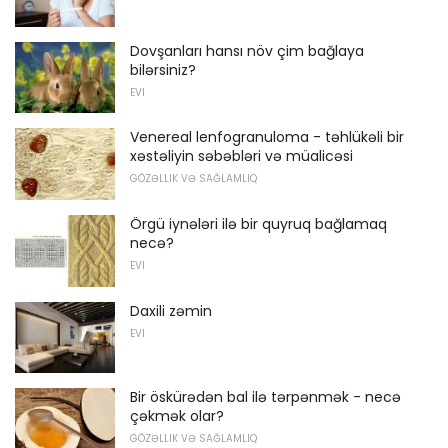
Dovşanları hansı növ çim bağlaya
bilərsiniz?
EVI
Venereal lenfogranuloma - təhlükəli bir
xəstəliyin səbəbləri və müalicəsi
GÖZƏLLIK VƏ SAĞLAMLIQ
Örgü iynələri ilə bir quyruq bağlamaq
necə?
EVI
Daxili zəmin
EVI
Bir öskürədən bal ilə tərpənmək - necə
çəkmək olar?
GÖZƏLLIK VƏ SAĞLAMLIQ