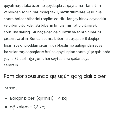
qoyulmuş plaka üzərinə qoyduqda və qaynama əlamətləri
verdikdən sonra, sarımsaq daxil, nazik dilimlərə kəsilir və
sonra bolqar bibərini təqdim edirik. Hər şey bir az qaynadılır
və bibər bitdikdə, isti bibərin bir qisimini alıb bitirərək
sousuna dalırıq. Bir neçə dəqiqə buraxın və sonra bibərini
çıxarın və atın. Bundan sonra bibərini başqa bir 8 dəqiqə
bişirin və onu oddan çıxarın, qablaşdırma qabığından əvvəl
hazırlanmış qapaqların önünə qoyduqdan sonra şüşə qablarda
yayın. Etibarlılığa görə, hər şeyi səhərə qədər ədyal ilə
sararsın.
Pomidor sousunda qış üçün qarğıdalı bibər
Tərkibi:
Bolqar bibəri (qırmızı) - 4 kq;
ağ kələm - 2,3 kq;