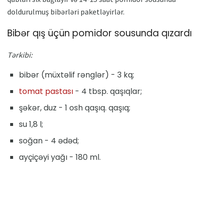
doldurulmuş bibərləri paketləyirlər.
Bibər qış üçün pomidor sousunda qızardı
Tərkibi:
bibər (müxtəlif rənglər) - 3 kq;
tomat pastası
- 4 tbsp. qaşıqlar;
şəkər, duz - 1 osh qaşıq. qaşıq;
su 1,8 l;
soğan - 4 ədəd;
ayçiçəyi yağı - 180 ml.