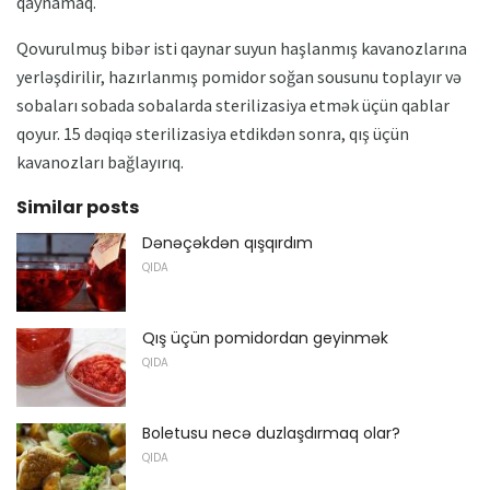
qaynamaq.
Qovurulmuş bibər isti qaynar suyun haşlanmış kavanozlarına
yerləşdirilir, hazırlanmış pomidor soğan sousunu toplayır və
sobaları sobada sobalarda sterilizasiya etmək üçün qablar
qoyur. 15 dəqiqə sterilizasiya etdikdən sonra, qış üçün
kavanozları bağlayırıq.
Similar posts
Dənəçəkdən qışqırdım
QIDA
Qış üçün pomidordan geyinmək
QIDA
Boletusu necə duzlaşdırmaq olar?
QIDA