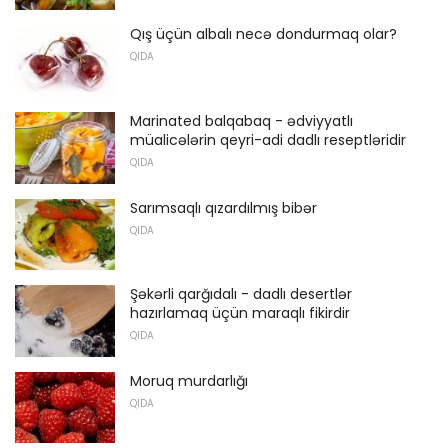
Qış üçün albalı necə dondurmaq olar?
QIDA
Marinated balqabaq - ədviyyatlı
müalicələrin qeyri-adi dadlı reseptləridir
QIDA
Sarımsaqlı qızardılmış bibər
QIDA
Şəkərli qarğıdalı - dadlı desertlər
hazırlamaq üçün maraqlı fikirdir
QIDA
Moruq murdarlığı
QIDA