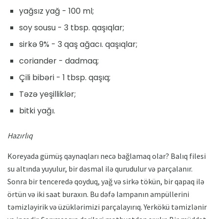
yağsız yağ - 100 ml;
soy sousu - 3 tbsp. qaşıqlar;
sirkə 9% - 3 qaş ağacı. qaşıqlar;
coriander - dadmaq;
Çili bibəri - 1 tbsp. qaşıq;
Təzə yeşilliklər;
bitki yağı.
Hazırlıq
Koreyada gümüş qaynaqları necə bağlamaq olar? Balıq filesi
su altında yuyulur, bir dəsmal ilə qurudulur və parçalanır.
Sonra bir tenceredə qoyduq, yağ və sirkə tökün, bir qapaq ilə
örtün və iki saat buraxın. Bu dəfə lampanın ampüllerini
təmizləyirik və üzüklərimizi parçalayırıq. Yerkökü təmizlənir