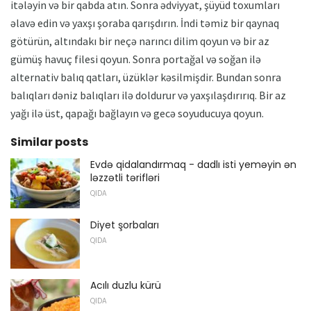
itələyin və bir qabda atın. Sonra ədviyyat, şüyüd toxumları
əlavə edin və yaxşı şoraba qarışdırın. İndi təmiz bir qaynaq
götürün, altındakı bir neçə narıncı dilim qoyun və bir az
gümüş havuç filesi qoyun. Sonra portağal və soğan ilə
alternativ balıq qatları, üzüklər kəsilmişdir. Bundan sonra
balıqları dəniz balıqları ilə doldurur və yaxşılaşdırırıq. Bir az
yağı ilə üst, qapağı bağlayın və gecə soyuducuya qoyun.
Similar posts
Evdə qidalandırmaq - dadlı isti yeməyin ən
ləzzətli tərifləri
QIDA
Diyet şorbaları
QIDA
Acılı duzlu kürü
QIDA