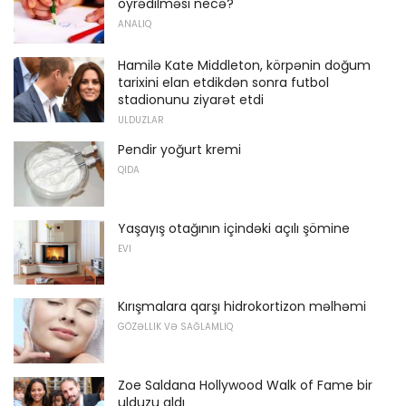
öyrədilməsi necə?
ANALIQ
Hamilə Kate Middleton, körpənin doğum
tarixini elan etdikdən sonra futbol
stadionunu ziyarət etdi
ULDUZLAR
Pendir yoğurt kremi
QIDA
Yaşayış otağının içindəki açılı şömine
EVI
Kırışmalara qarşı hidrokortizon məlhəmi
GÖZƏLLIK VƏ SAĞLAMLIQ
Zoe Saldana Hollywood Walk of Fame bir
ulduzu aldı