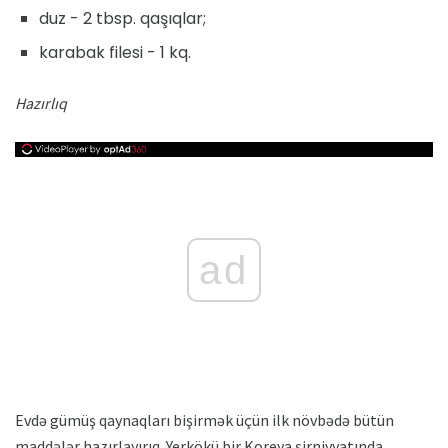
duz - 2 tbsp. qaşıqlar;
karabak filesi - 1 kq.
Hazırlıq
ad
Evdə gümüş qaynaqları bişirmək üçün ilk növbədə bütün
maddələr hazırlayırıq. Yerkökü bir Koreya şirniyyatında