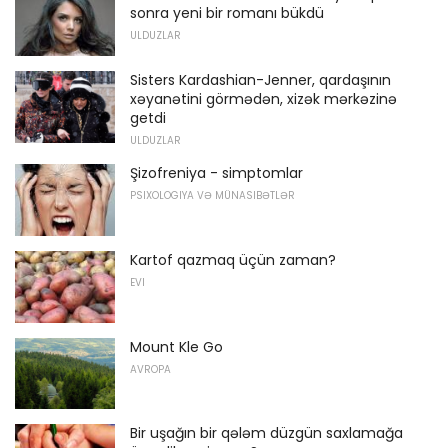
sonra yeni bir romanı bükdü
ULDUZLAR
Sisters Kardashian-Jenner, qardaşının
xəyanətini görmədən, xizək mərkəzinə
getdi
ULDUZLAR
Şizofreniya - simptomlar
PSIXOLOGIYA VƏ MÜNASIBƏTLƏR
Kartof qazmaq üçün zaman?
EVI
Mount Kle Go
AVROPA
Bir uşağın bir qələm düzgün saxlamağa