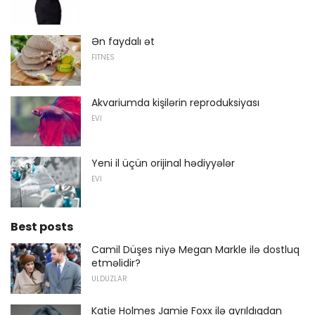
Ən faydalı ət
FITNES
Akvariumda kişilərin reproduksiyası
EVI
Yeni il üçün orijinal hədiyyələr
EVI
Best posts
Camil Düşes niyə Megan Markle ilə dostluq
etməlidir?
ULDUZLAR
Katie Holmes Jamie Foxx ilə ayrıldıqdan