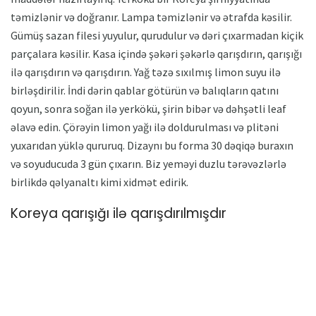
təmizlənir və doğranır. Lampa təmizlənir və ətrafda kəsilir.
Gümüş sazan filesi yuyulur, qurudulur və dəri çıxarmadan kiçik
parçalara kəsilir. Kasa içində şəkəri şəkərlə qarışdırın, qarışığı
ilə qarışdırın və qarışdırın. Yağ təzə sıxılmış limon suyu ilə
birləşdirilir. İndi dərin qablar götürün və balıqların qatını
qoyun, sonra soğan ilə yerkökü, şirin bibər və dəhşətli leaf
əlavə edin. Çörəyin limon yağı ilə doldurulması və plitəni
yuxarıdan yüklə qururuq. Dizaynı bu forma 30 dəqiqə buraxın
və soyuducuda 3 gün çıxarın. Biz yeməyi duzlu tərəvəzlərlə
birlikdə qəlyanaltı kimi xidmət edirik.
Koreya qarışığı ilə qarışdırılmışdır