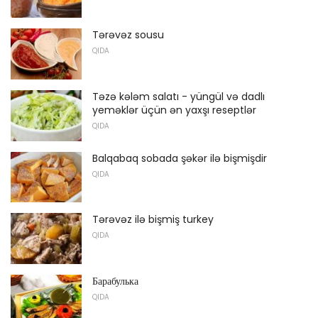
Tərəvəz sousu
QIDA
Təzə kələm salatı - yüngül və dadlı
yeməklər üçün ən yaxşı reseptlər
QIDA
Balqabaq sobada şəkər ilə bişmişdir
QIDA
Tərəvəz ilə bişmiş turkey
QIDA
Барабулька
QIDA