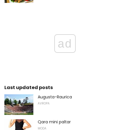
ad
Last updated posts
Augusta-Raurica
AVROPA
Qara mini paltar
MODA