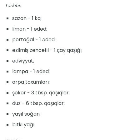
Tərkibi:
sazan - 1 kq;
limon - 1 ədəd;
portağal - 1 ədəd;
əzilmiş zəncəfil - 1 çay qaşığı;
ədviyyat;
lampa - 1 ədəd;
arpa toxumları;
şəkər - 3 tbsp. qaşıqlar;
duz - 6 tbsp. qaşıqlar;
yaşıl soğan;
bitki yağı.