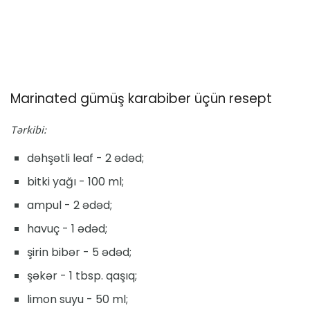
Marinated gümüş karabiber üçün resept
Tərkibi:
dəhşətli leaf - 2 ədəd;
bitki yağı - 100 ml;
ampul - 2 ədəd;
havuç - 1 ədəd;
şirin bibər - 5 ədəd;
şəkər - 1 tbsp. qaşıq;
limon suyu - 50 ml;