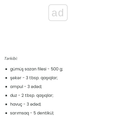
ad
Tərkibi:
gümüş sazan filesi - 500 g;
şəkər - 3 tbsp. qaşıqlar;
ampul - 3 ədəd;
duz - 2 tbsp. qaşıqlar;
havuç - 3 ədəd;
sarımsaq - 5 dentikül;