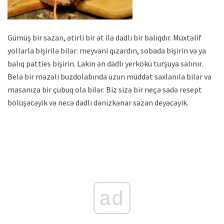
Gümüş bir sazan, ətirli bir ət ilə dadlı bir balıqdır. Müxtəlif
yollarla bişirilə bilər: meyvəni qızardın, sobada bişirin və ya
balıq patties bişirin. Lakin ən dadlı yerkökü turşuya salınır.
Belə bir məzəli buzdolabında uzun müddət saxlanıla bilər və
masanıza bir çubuq ola bilər. Biz sizə bir neçə sadə resept
bölüşəcəyik və necə dadlı dənizkənar sazan deyəcəyik.
ad