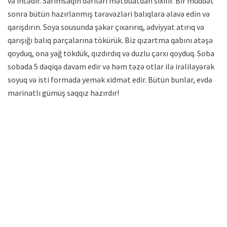
və incədir. Sarımsaqın dəriləri mətbuatdan sıxılır. Bir müddət
sonra bütün hazırlanmış tərəvəzləri balıqlara əlavə edin və
qarışdırın. Soya sousunda şəkər çıxarırıq, ədviyyat atırıq və
qarışığı balıq parçalarına tökürük. Biz qızartma qabını atəşə
qoyduq, ona yağ tökdük, qızdırdıq və duzlu çarxı qoyduq. Soba
sobada 5 dəqiqə davam edir və həm təzə otlar ilə irəliləyərək
soyuq və isti formada yemək xidmət edir. Bütün bunlar, evdə
marinatlı gümüş saqqız hazırdır!