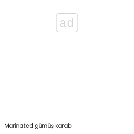
ad
Marinated gümüş karab