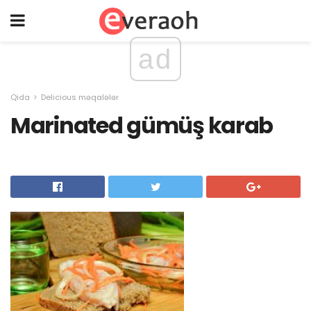
ad
Qida
Delicious məqalələr
Marinated gümüş karab