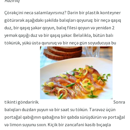
Hazırlıq
Çörəkçini necə salamlayırsınız? Dərin bir plastik konteyner
götürərək aşağıdakı şəkildə balıqları qoyuruq: bir neçə qaşıq
duz, bir qaşıq şəkər qoyun, balıq filesi qoyun və yenidən 2
yemək qaşığı duz və bir qaşıq şəkər. Beləliklə, bütün balı
tökürük, yükü üstə qururuq və bir neçə gün soyuducuya bu
tikinti göndəririk.
Sonra
balıqları duzdan yuyun və bir saat su tökün. Tərəvəz üçün
portağal qabığının qabağına bir qabda sürüşdürün və portağal
və limon suyunu sıxın. Kiçik bir zəncəfəni kəsib bıçaqla