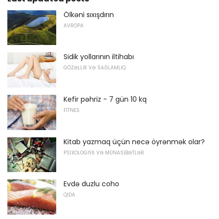
Ölkəni sıxışdırın
AVROPA
Sidik yollarının iltihabı
GÖZƏLLIK VƏ SAĞLAMLIQ
Kefir pəhriz - 7 gün 10 kq
FITNES
Kitab yazmaq üçün necə öyrənmək olar?
PSIXOLOGIYA VƏ MÜNASIBƏTLƏR
Evdə duzlu coho
QIDA