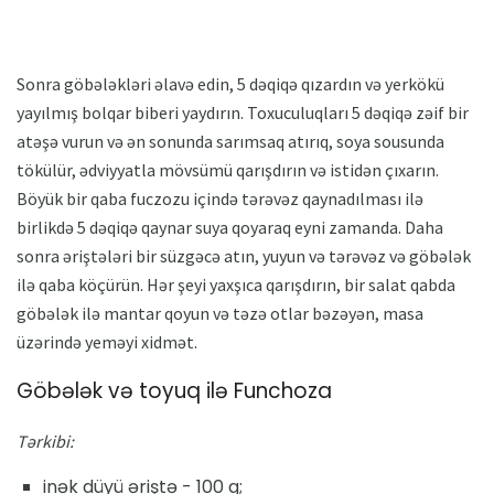
Sonra göbələkləri əlavə edin, 5 dəqiqə qızardın və yerkökü
yayılmış bolqar biberi yaydırın. Toxuculuqları 5 dəqiqə zəif bir
atəşə vurun və ən sonunda sarımsaq atırıq, soya sousunda
tökülür, ədviyyatla mövsümü qarışdırın və istidən çıxarın.
Böyük bir qaba fuczozu içində tərəvəz qaynadılması ilə
birlikdə 5 dəqiqə qaynar suya qoyaraq eyni zamanda. Daha
sonra əriştələri bir süzgəcə atın, yuyun və tərəvəz və göbələk
ilə qaba köçürün. Hər şeyi yaxşıca qarışdırın, bir salat qabda
göbələk ilə mantar qoyun və təzə otlar bəzəyən, masa
üzərində yeməyi xidmət.
Göbələk və toyuq ilə Funchoza
Tərkibi:
inək düyü əriştə - 100 g;