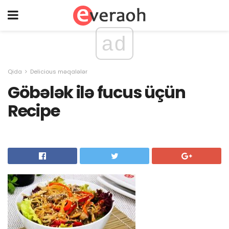
ad
Qida
Delicious məqalələr
Göbələk ilə fucus üçün
Recipe