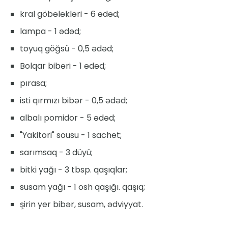
kral göbələkləri - 6 ədəd;
lampa - 1 ədəd;
toyuq göğsü - 0,5 ədəd;
Bolqar bibəri - 1 ədəd;
pırasa;
isti qırmızı bibər - 0,5 ədəd;
albalı pomidor - 5 ədəd;
"Yakitori" sousu - 1 sachet;
sarımsaq - 3 düyü;
bitki yağı - 3 tbsp. qaşıqlar;
susam yağı - 1 osh qaşığı. qaşıq;
şirin yer bibər, susam, ədviyyat.