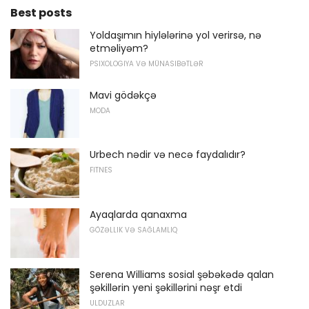
Best posts
Yoldaşımın hiylələrinə yol verirsə, nə
etməliyəm?
PSIXOLOGIYA VƏ MÜNASIBƏTLƏR
Mavi gödəkçə
MODA
Urbech nədir və necə faydalıdır?
FITNES
Ayaqlarda qanaxma
GÖZƏLLIK VƏ SAĞLAMLIQ
Serena Williams sosial şəbəkədə qalan
şəkillərin yeni şəkillərini nəşr etdi
ULDUZLAR