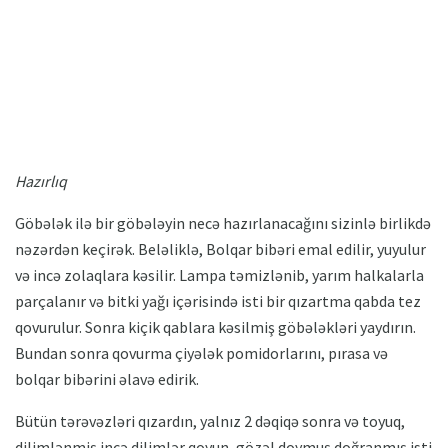
Hazırlıq
Göbələk ilə bir göbələyin necə hazırlanacağını sizinlə birlikdə
nəzərdən keçirək. Beləliklə, Bolqar bibəri emal edilir, yuyulur
və incə zolaqlara kəsilir. Lampa təmizlənib, yarım halkalarla
parçalanır və bitki yağı içərisində isti bir qızartma qabda tez
qovurulur. Sonra kiçik qablara kəsilmiş göbələkləri yaydırın.
Bundan sonra qovurma çiyələk pomidorlarını, pırasa və
bolqar bibərini əlavə edirik.
Bütün tərəvəzləri qızardın, yalnız 2 dəqiqə sonra və toyuq,
dilimlənmiş incə dilimlər qoyun, gözəl doymuş doğranmış isti