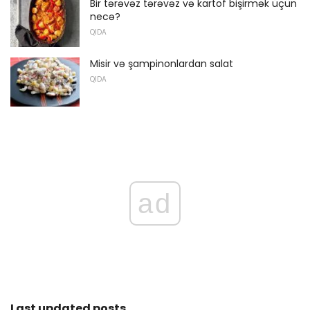
Bir tərəvəz tərəvəz və kartof bişirmək üçün
necə?
QIDA
Misir və şampinonlardan salat
QIDA
ad
Last updated posts