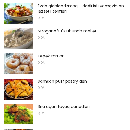
Evdə qidalandırmaq - dadlı isti yeməyin ən
ləzzətli tərifləri
QIDA
Stroganoff üslubunda mal əti
QIDA
Kəpək tortlar
QIDA
Samson puff pastry dən
QIDA
Bira üçün toyuq qanadları
QIDA