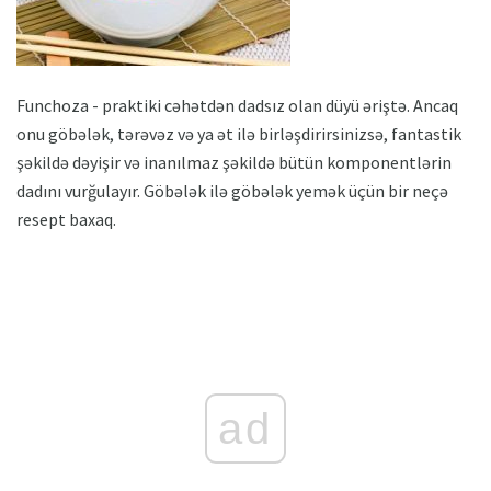
Funchoza - praktiki cəhətdən dadsız olan düyü əriştə. Ancaq
onu göbələk, tərəvəz və ya ət ilə birləşdirirsinizsə, fantastik
şəkildə dəyişir və inanılmaz şəkildə bütün komponentlərin
dadını vurğulayır. Göbələk ilə göbələk yemək üçün bir neçə
resept baxaq.
ad