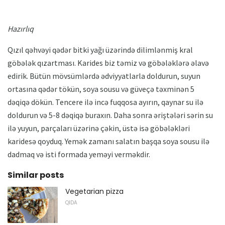
Hazırlıq
Qızıl qəhvəyi qədər bitki yağı üzərində dilimlənmiş kral
göbələk qızartması. Karides biz təmiz və göbələklərə əlavə
edirik. Bütün mövsümlərdə ədviyyatlarla doldurun, suyun
ortasına qədər tökün, soya sousu və güveçə təxminən 5
dəqiqə dökün. Tencere ilə incə fuqqosa ayırın, qaynar su ilə
doldurun və 5-8 dəqiqə buraxın. Daha sonra əriştələri sərin su
ilə yuyun, parçaları üzərinə çəkin, üstə isə göbələkləri
karidesə qoyduq. Yemək zamanı salatın başqa soya sousu ilə
dadmaq və isti formada yeməyi verməkdir.
Similar posts
Vegetarian pizza
QIDA