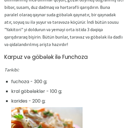
bibər, susam, duz dadmaq və hərtərəfli qarışdırın. Buna
paralel olaraq qaynar suda göbələk qaynatır, bir qaynadək
atır, soyuq su ilə yuyur və tərəvəzə köçürür. İndi bütün sousu
"Yakitori" yi doldurun və yeməyi orta istidə 3 dəqiqə
qarışdıraraq bişirin. Bütün bunlar, tərəvəz və göbələk ilə dadlı
və qidalandırılmış əriştə hazırdır!
Karpuz və göbələk ilə Funchoza
Tərkibi:
fuchoza - 300 g;
kral göbələklər - 100 g;
karides - 200 g;