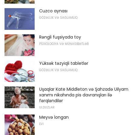
Cuzco aynası
GÖZƏLLIK VƏ SAĞLAMLIQ
Rəngli fuşsiyada toy
PSIXOLOGIYA VƏ MÜNASIBƏTLƏR
Yüksək təzyiqli tabletlər
GÖZƏLLIK VƏ SAĞLAMLIQ
Uşaqlar Kate Middleton və Şahzadə Uilyam
xanımı nikahında pis davranışları ilə
fərqləndilər
ULDUZLAR
Meyvə longan
EVI