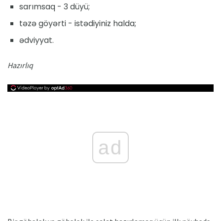
sarımsaq - 3 düyü;
təzə göyərti - istədiyiniz halda;
ədviyyat.
Hazırlıq
ad