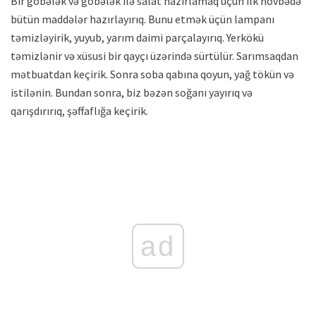
Bir göbələk və göbələk ilə salat hazırlamaq üçün ilk növbədə
bütün maddələr hazırlayırıq. Bunu etmək üçün lampanı
təmizləyirik, yuyub, yarım daimi parçalayırıq. Yerkökü
təmizlənir və xüsusi bir qayçı üzərində sürtülür. Sarımsaqdan
mətbuatdan keçirik. Sonra soba qabına qoyun, yağ tökün və
istilənin. Bundan sonra, biz bəzən soğanı yayırıq və
qarışdırırıq, şəffaflığa keçirik.
ad