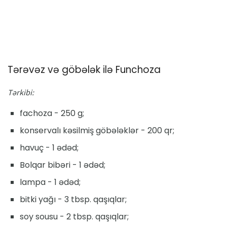
Tərəvəz və göbələk ilə Funchoza
Tərkibi:
fachoza - 250 g;
konservalı kəsilmiş göbələklər - 200 qr;
havuç - 1 ədəd;
Bolqar bibəri - 1 ədəd;
lampa - 1 ədəd;
bitki yağı - 3 tbsp. qaşıqlar;
soy sousu - 2 tbsp. qaşıqlar;