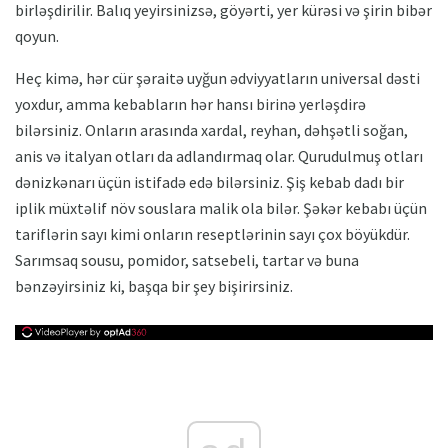
birləşdirilir. Balıq yeyirsinizsə, göyərti, yer kürəsi və şirin bibər
qoyun.
Heç kimə, hər cür şəraitə uyğun ədviyyatların universal dəsti
yoxdur, amma kebabların hər hansı birinə yerləşdirə
bilərsiniz. Onların arasında xardal, reyhan, dəhşətli soğan,
anis və italyan otları da adlandırmaq olar. Qurudulmuş otları
dənizkənarı üçün istifadə edə bilərsiniz. Şiş kebab dadı bir
iplik müxtəlif növ souslara malik ola bilər. Şəkər kebabı üçün
tariflərin sayı kimi onların reseptlərinin sayı çox böyükdür.
Sarımsaq sousu, pomidor, satsebeli, tartar və buna
bənzəyirsiniz ki, başqa bir şey bişirirsiniz.