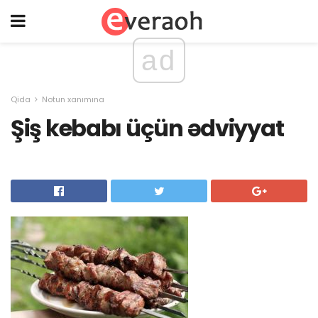
ad
Qida
Notun xanımına
Şiş kebabı üçün ədviyyat