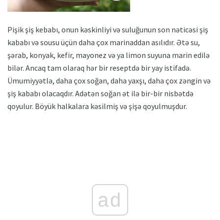
Pişik şiş kebabı, onun kəskinliyi və suluğunun son nəticəsi şiş
kababı və sousu üçün daha çox marinaddan asılıdır. Ətə su,
şərab, konyak, kefir, mayonez və ya limon suyuna marin edilə
bilər. Ancaq tam olaraq hər bir reseptdə bir yay istifadə.
Ümumiyyətlə, daha çox soğan, daha yaxşı, daha çox zəngin və
şiş kababı olacaqdır. Adətən soğan ət ilə bir-bir nisbətdə
qoyulur. Böyük halkalara kəsilmiş və şişə qoyulmuşdur.
ad