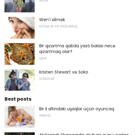
MODA
Wen'i silmək
GÖZƏLLIK VƏ SAĞLAMLIQ
Bir qızartma qabda yastı balası necə
qızartmaq olar?
QIDA
Kristen Stewart və Soko
ULDUZLAR
Best posts
Bir il altındakı uşaqlar üçün oyuncaq
ANALIQ
Aleksandr Skarsqardın doğum günü: parlaq