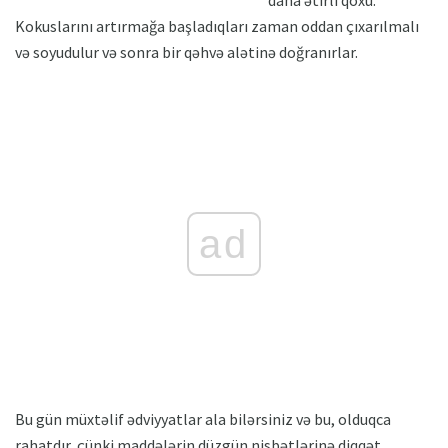
daha ətirli qoxu.
Kokuslarını artırmağa başladıqları zaman oddan çıxarılmalı
və soyudulur və sonra bir qəhvə alətinə doğranırlar.
ad
Bu gün müxtəlif ədviyyatlar ala bilərsiniz və bu, olduqca
rahatdır, çünki maddələrin düzgün nisbətlərinə diqqət