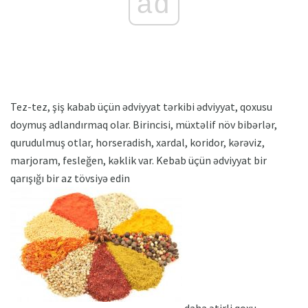
ad
Tez-tez, şiş kabab üçün ədviyyat tərkibi ədviyyat, qoxusu
doymuş adlandırmaq olar. Birincisi, müxtəlif növ bibərlər,
qurudulmuş otlar, horseradish, xardal, koridor, kərəviz,
marjoram, fesleğen, kəklik var. Kebab üçün ədviyyat bir
qarışığı bir az tövsiyə edin