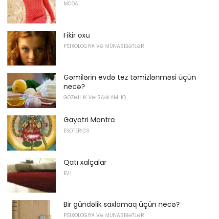
MODA
Fikir oxu
PSIXOLOGIYA VƏ MÜNASIBƏTLƏR
Gəmilərin evdə tez təmizlənməsi üçün
necə?
GÖZƏLLIK VƏ SAĞLAMLIQ
Gayatri Mantra
ESOTERICS
Qatı xalçalar
EVI
Bir gündəlik saxlamaq üçün necə?
PSIXOLOGIYA VƏ MÜNASIBƏTLƏR