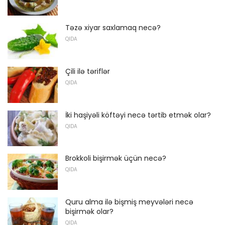
Təzə xiyar saxlamaq necə?
QIDA
Çili ilə təriflər
QIDA
İki haşiyəli köftəyi necə tərtib etmək olar?
QIDA
Brokkoli bişirmək üçün necə?
QIDA
Quru alma ilə bişmiş meyvələri necə
bişirmək olar?
QIDA