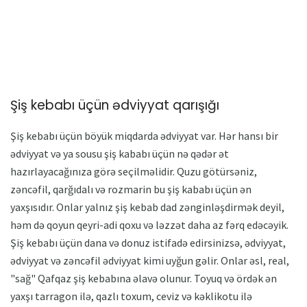
Şiş kebabı üçün ədviyyat qarışığı
Şiş kebabı üçün böyük miqdarda ədviyyat var. Hər hansı bir
ədviyyat və ya sousu şiş kababı üçün nə qədər ət
hazırlayacağınıza görə seçilməlidir. Quzu götürsəniz,
zəncəfil, qarğıdalı və rozmarin bu şiş kababı üçün ən
yaxşısıdır. Onlar yalnız şiş kebab dad zənginləşdirmək deyil,
həm də qoyun qeyri-adi qoxu və ləzzət daha az fərq edəcəyik.
Şiş kebabı üçün dana və donuz istifadə edirsinizsə, ədviyyat,
ədviyyat və zəncəfil ədviyyat kimi uyğun gəlir. Onlar əsl, real,
"sağ" Qafqaz şiş kebabına əlavə olunur. Toyuq və ördək ən
yaxşı tarragon ilə, qazlı toxum, ceviz və kəklikotu ilə