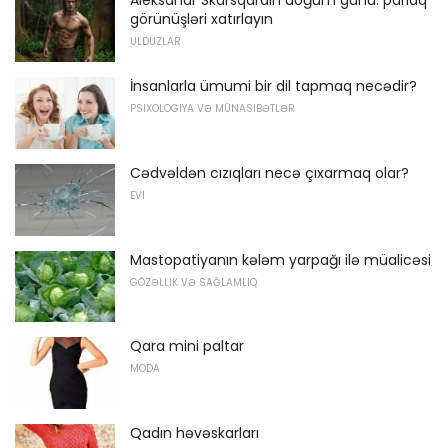
görünüşləri xatırlayın
ULDUZLAR
İnsanlarla ümumi bir dil tapmaq necədir?
PSIXOLOGIYA VƏ MÜNASIBƏTLƏR
Cədvəldən cızıqları necə çıxarmaq olar?
EVI
Mastopatiyanın kələm yarpağı ilə müalicəsi
GÖZƏLLIK VƏ SAĞLAMLIQ
Qara mini paltar
MODA
Qadın həvəskarları