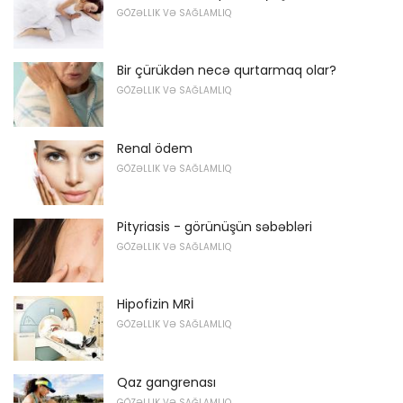
GÖZƏLLIK VƏ SAĞLAMLIQ
Bir çürükdən necə qurtarmaq olar?
GÖZƏLLIK VƏ SAĞLAMLIQ
Renal ödem
GÖZƏLLIK VƏ SAĞLAMLIQ
Pityriasis - görünüşün səbəbləri
GÖZƏLLIK VƏ SAĞLAMLIQ
Hipofizin MRİ
GÖZƏLLIK VƏ SAĞLAMLIQ
Qaz gangrenası
GÖZƏLLIK VƏ SAĞLAMLIQ