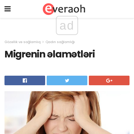
ad
Gözəllik və sağlamlıq
Qadın sağlamlığı
Migrenin əlamətləri