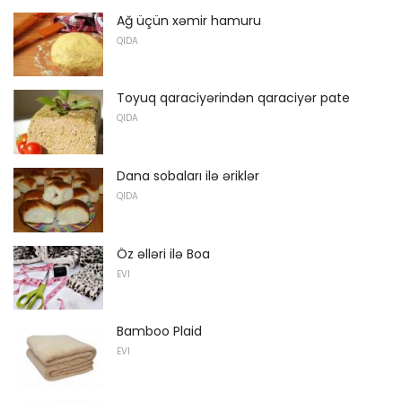
Ağ üçün xəmir hamuru
QIDA
Toyuq qaraciyərindən qaraciyər pate
QIDA
Dana sobaları ilə əriklər
QIDA
Öz əlləri ilə Boa
EVI
Bamboo Plaid
EVI