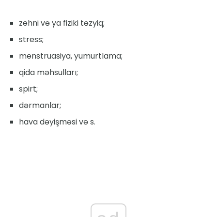
zehni və ya fiziki təzyiq;
stress;
menstruasiya, yumurtlama;
qida məhsulları;
spirt;
dərmanlar;
hava dəyişməsi və s.