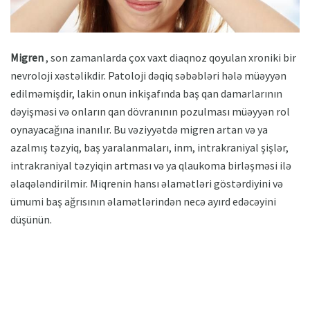
Migren
, son zamanlarda çox vaxt diaqnoz qoyulan xroniki bir
nevroloji xəstəlikdir. Patoloji dəqiq səbəbləri hələ müəyyən
edilməmişdir, lakin onun inkişafında baş qan damarlarının
dəyişməsi və onların qan dövranının pozulması müəyyən rol
oynayacağına inanılır. Bu vəziyyətdə migren artan və ya
azalmış təzyiq, baş yaralanmaları, inm, intrakraniyal şişlər,
intrakraniyal təzyiqin artması və ya qlaukoma birləşməsi ilə
əlaqələndirilmir. Miqrenin hansı əlamətləri göstərdiyini və
ümumi baş ağrısının əlamətlərindən necə ayırd edəcəyini
düşünün.