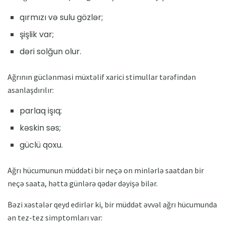
qırmızı və sulu gözlər;
şişlik var;
dəri solğun olur.
Ağrının güclənməsi müxtəlif xarici stimullar tərəfindən
asanlaşdırılır:
parlaq işıq;
kəskin səs;
güclü qoxu.
Ağrı hücumunun müddəti bir neçə on minlərlə saatdan bir
neçə saata, hətta günlərə qədər dəyişə bilər.
Bəzi xəstələr qeyd edirlər ki, bir müddət əvvəl ağrı hücumunda
ən tez-tez simptomları var: