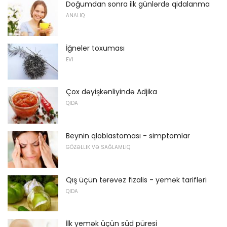
Doğumdan sonra ilk günlərdə qidalanma
ANALIQ
İğneler toxuması
EVI
Çox dəyişkənliyində Adjika
QIDA
Beynin qloblastoması - simptomlar
GÖZƏLLIK VƏ SAĞLAMLIQ
Qış üçün tərəvəz fizalis - yemək tarifləri
QIDA
İlk yemək üçün süd püresi