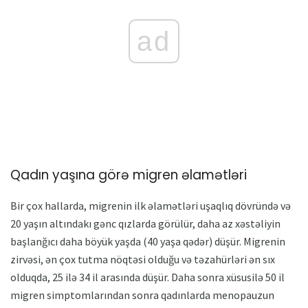
ad
Qadın yaşına görə migren əlamətləri
Bir çox hallarda, migrenin ilk əlamətləri uşaqlıq dövründə və
20 yaşın altındakı gənc qızlarda görülür, daha az xəstəliyin
başlanğıcı daha böyük yaşda (40 yaşa qədər) düşür. Migrenin
zirvəsi, ən çox tutma nöqtəsi olduğu və təzahürləri ən sıx
olduqda, 25 ilə 34 il arasında düşür. Daha sonra xüsusilə 50 il
migren simptomlarından sonra qadınlarda menopauzun