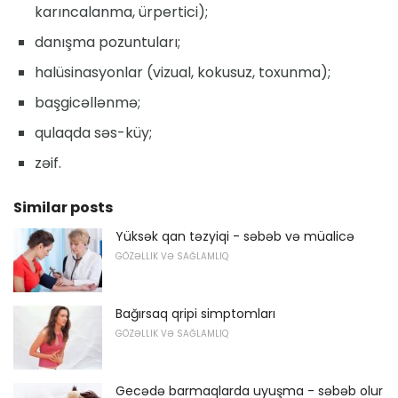
karıncalanma, ürpertici);
danışma pozuntuları;
halüsinasyonlar (vizual, kokusuz, toxunma);
başgicəllənmə;
qulaqda səs-küy;
zəif.
Similar posts
Yüksək qan təzyiqi - səbəb və müalicə
GÖZƏLLIK VƏ SAĞLAMLIQ
Bağırsaq qripi simptomları
GÖZƏLLIK VƏ SAĞLAMLIQ
Gecədə barmaqlarda uyuşma - səbəb olur