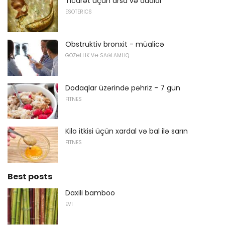
Ticarət üçün arsa və dualar
ESOTERICS
Obstruktiv bronxit - müalicə
GÖZƏLLIK VƏ SAĞLAMLIQ
Dodaqlar üzərində pəhriz - 7 gün
FITNES
Kilo itkisi üçün xardal və bal ilə sarın
FITNES
Best posts
Daxili bamboo
EVI