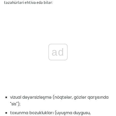
təzahürləri ehtiva edə bilər:
ad
vizual dəyərsizləşmə (nöqtələr, gözlər qarşısında
"sis");
toxunma bozuklukları (uyuşma duygusu,