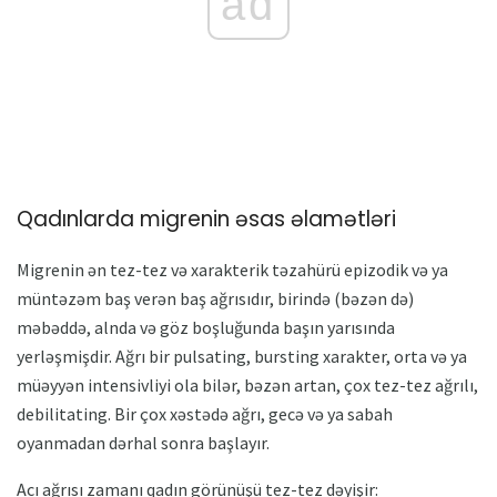
ad
Qadınlarda migrenin əsas əlamətləri
Migrenin ən tez-tez və xarakterik təzahürü epizodik və ya
müntəzəm baş verən baş ağrısıdır, birində (bəzən də)
məbəddə, alnda və göz boşluğunda başın yarısında
yerləşmişdir. Ağrı bir pulsating, bursting xarakter, orta və ya
müəyyən intensivliyi ola bilər, bəzən artan, çox tez-tez ağrılı,
debilitating. Bir çox xəstədə ağrı, gecə və ya sabah
oyanmadan dərhal sonra başlayır.
Acı ağrısı zamanı qadın görünüşü tez-tez dəyişir: