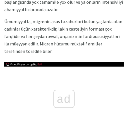
başlanğıcında yox tamamilə yox olur və ya onların intensivliyi
əhəmiyyətli dərəcədə azalır.
Ümumiyyətlə, migrenin əsas təzahürləri bütün yaşlarda olan
qadınlar üçün xarakterikdir, lakin xəstəliyin forması çox
fərqlidir və hər şeydən əvvəl, orqanizmin fərdi xüsusiyyətləri
ilə müəyyən edilir. Miqren hücumu müxtəlif amillər
tərəfindən törədilə bilər:
ad