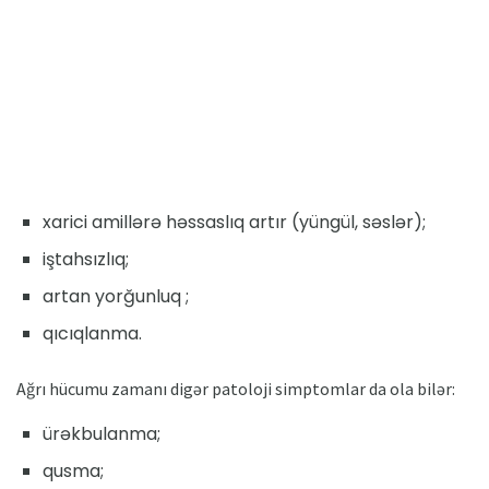
xarici amillərə həssaslıq artır (yüngül, səslər);
iştahsızlıq;
artan yorğunluq ;
qıcıqlanma.
Ağrı hücumu zamanı digər patoloji simptomlar da ola bilər:
ürəkbulanma;
qusma;