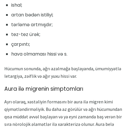
ishal;
artan bədən istiliyi;
tərləmə artmışdır;
tez-tez ürək;
çarpıntı;
hava olmaması hissi və s.
Hücumun sonunda, ağrı azalmağa başlayanda, ümumiyyətlə
letargiya, zəiflik və ağır yuxu hissi var.
Aura ilə migrenin simptomları
Ayrı olaraq, xəstəliyin formasını bir aura ilə migren kimi
qiymətləndirməliyik. Bu daha az görülür və ağrı hücumundan
qısa müddət əvvəl başlayan və ya eyni zamanda baş verən bir
sıra nörolojik əlamətlər ilə xarakterizə olunur. Aura belə