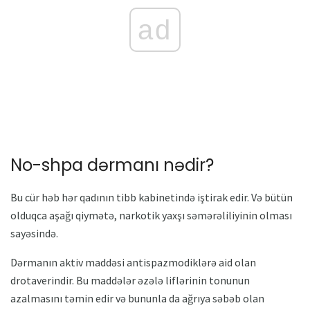
ad
No-shpa dərmanı nədir?
Bu cür həb hər qadının tibb kabinetində iştirak edir. Və bütün
olduqca aşağı qiymətə, narkotik yaxşı səmərəliliyinin olması
sayəsində.
Dərmanın aktiv maddəsi antispazmodiklərə aid olan
drotaverindir. Bu maddələr əzələ liflərinin tonunun
azalmasını təmin edir və bununla da ağrıya səbəb olan