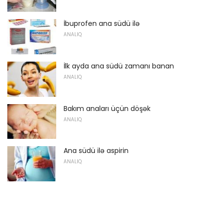
İbuprofen ana südü ilə
ANALIQ
İlk ayda ana südü zamanı banan
ANALIQ
Bakım anaları üçün döşək
ANALIQ
Ana südü ilə aspirin
ANALIQ