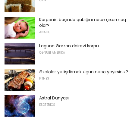
QIDA
Körpənin başında qabığını necə çıxarmaq
olar?
ANALIQ
Laguna Garzon dairəvi körpü
CƏNUBI AMERIKA
Əzələlər yetişdirmək üçün necə yeyirsiniz?
FITNES
Astral Dünyası
ESOTERICS