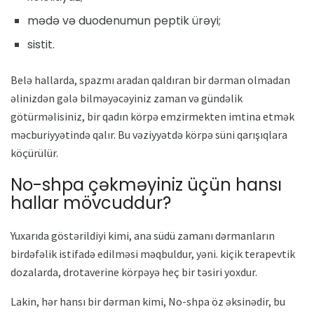
mədə və duodenumun peptik ürəyi;
sistit.
Belə hallarda, spazmı aradan qaldıran bir dərman olmadan
əlinizdən gələ bilməyəcəyiniz zaman və gündəlik
götürməlisiniz, bir qadın körpə emzirmekten imtina etmək
məcburiyyətində qalır. Bu vəziyyətdə körpə süni qarışıqlara
köçürülür.
No-shpa çəkməyiniz üçün hansı
hallar mövcuddur?
Yuxarıda göstərildiyi kimi, ana südü zamanı dərmanların
birdəfəlik istifadə edilməsi məqbuldur, yəni. kiçik terapevtik
dozalarda, drotaverine körpəyə heç bir təsiri yoxdur.
Lakin, hər hansı bir dərman kimi, No-shpa öz əksinədir, bu