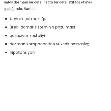
halda dərmanı bir dəfə, hətta bir dəfə istifadə etmək
qadağandır. Bunlar:
böyrək çatmazlığı;
ürək-damar sisteminin pozulması;
qaraciyər xəstəliyi;
dərman komponentinə yüksək həssaslıq;
hipotansiyon.