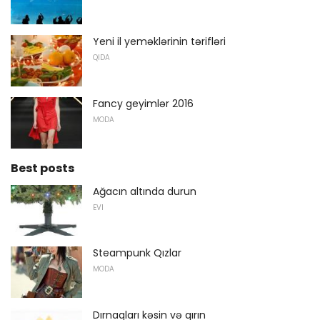
Yeni il yeməklərinin tərifləri
QIDA
Fancy geyimlər 2016
MODA
Best posts
Ağacın altında durun
EVI
Steampunk Qızlar
MODA
Dırnaqları kəsin və qırın