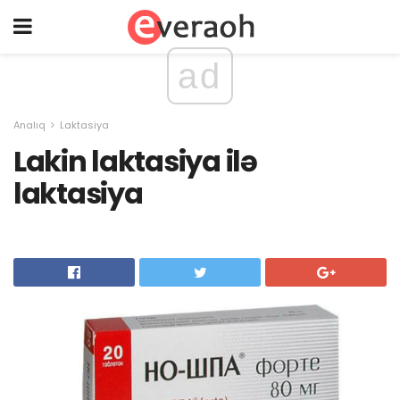
ad
Analıq
Laktasiya
Lakin laktasiya ilə
laktasiya