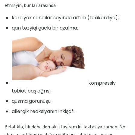
etməyin, bunlar arasında:
kardiyak sancılar sayında artım (taxikardiya);
qan təzyiqi güclü bir azalma;
kompressiv
təbiət baş ağrısı;
qusma görünüşü;
allergik reaksiyanın inkişafı.
Beləliklə, bir daha demək istəyirəm ki, laktasiya zamanı No-
shpa hazırlığının qadağan edilməsi təlimatına əsasən,