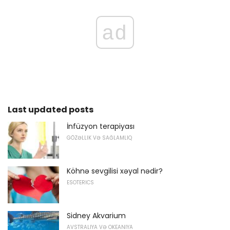
ad
Last updated posts
İnfüzyon terapiyası
GÖZƏLLIK VƏ SAĞLAMLIQ
Köhnə sevgilisi xəyal nədir?
ESOTERICS
Sidney Akvarium
AVSTRALIYA VƏ OKEANIYA