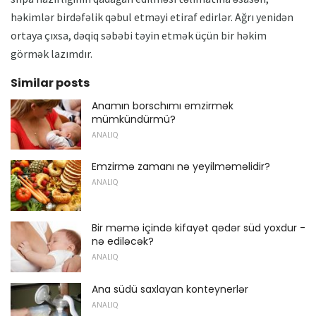
həkimlər birdəfəlik qəbul etməyi etiraf edirlər. Ağrı yenidən
ortaya çıxsa, dəqiq səbəbi təyin etmək üçün bir həkim
görmək lazımdır.
Similar posts
Anamın borschımı emzirmək
mümkündürmü?
ANALIQ
Emzirmə zamanı nə yeyilməməlidir?
ANALIQ
Bir məmə içində kifayət qədər süd yoxdur -
nə ediləcək?
ANALIQ
Ana südü saxlayan konteynerlər
ANALIQ