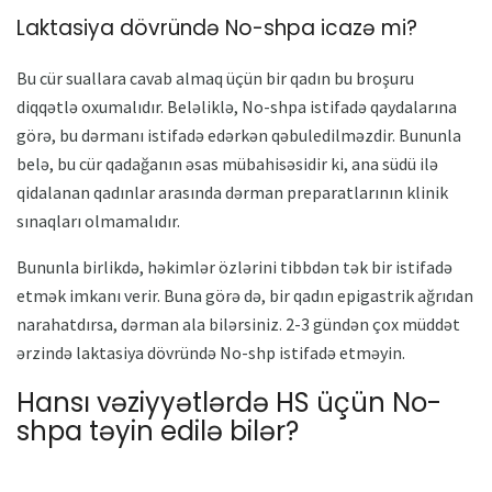
Laktasiya dövründə No-shpa icazə mi?
Bu cür suallara cavab almaq üçün bir qadın bu broşuru
diqqətlə oxumalıdır. Beləliklə, No-shpa istifadə qaydalarına
görə, bu dərmanı istifadə edərkən qəbuledilməzdir. Bununla
belə, bu cür qadağanın əsas mübahisəsidir ki, ana südü ilə
qidalanan qadınlar arasında dərman preparatlarının klinik
sınaqları olmamalıdır.
Bununla birlikdə, həkimlər özlərini tibbdən tək bir istifadə
etmək imkanı verir. Buna görə də, bir qadın epigastrik ağrıdan
narahatdırsa, dərman ala bilərsiniz. 2-3 gündən çox müddət
ərzində laktasiya dövründə No-shp istifadə etməyin.
Hansı vəziyyətlərdə HS üçün No-
shpa təyin edilə bilər?