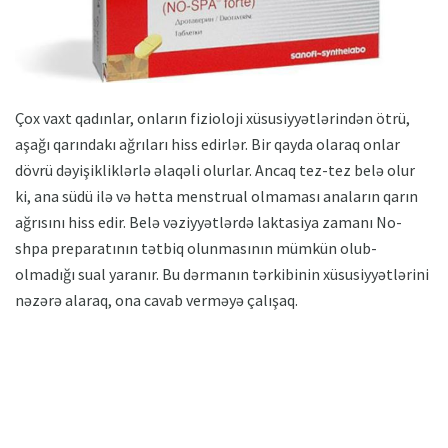
Çox vaxt qadınlar, onların fizioloji xüsusiyyətlərindən ötrü,
aşağı qarındakı ağrıları hiss edirlər. Bir qayda olaraq onlar
dövrü dəyişikliklərlə əlaqəli olurlar. Ancaq tez-tez belə olur
ki, ana südü ilə və hətta menstrual olmaması anaların qarın
ağrısını hiss edir. Belə vəziyyətlərdə laktasiya zamanı No-
shpa preparatının tətbiq olunmasının mümkün olub-
olmadığı sual yaranır. Bu dərmanın tərkibinin xüsusiyyətlərini
nəzərə alaraq, ona cavab verməyə çalışaq.