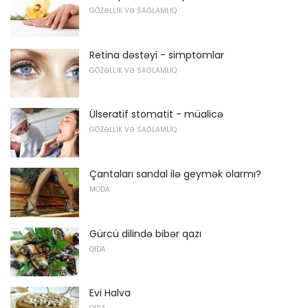
GÖZƏLLIK VƏ SAĞLAMLIQ
Retina dəstəyi - simptomlar
GÖZƏLLIK VƏ SAĞLAMLIQ
Ülseratif stomatit - müalicə
GÖZƏLLIK VƏ SAĞLAMLIQ
Çantaları sandal ilə geymək olarmı?
MODA
Gürcü dilində bibər qazı
QIDA
Evi Halva