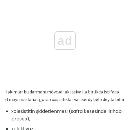
ad
Həkimlər bu dərmanı mövcud laktasiya ilə birlikdə istifadə
etməyi məsləhət görən xəstəliklər var. Serdy belə deyilə bilər:
xolesistitin şiddetlenmesi (safra kesesinde iltihabi
proses);
xolelitiyaz;