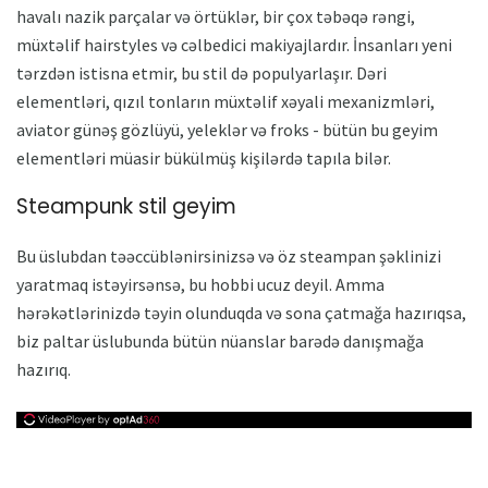
havalı nazik parçalar və örtüklər, bir çox təbəqə rəngi,
müxtəlif hairstyles və cəlbedici makiyajlardır. İnsanları yeni
tərzdən istisna etmir, bu stil də populyarlaşır. Dəri
elementləri, qızıl tonların müxtəlif xəyali mexanizmləri,
aviator günəş gözlüyü, yeleklər və froks - bütün bu geyim
elementləri müasir bükülmüş kişilərdə tapıla bilər.
Steampunk stil geyim
Bu üslubdan təəccüblənirsinizsə və öz steampan şəklinizi
yaratmaq istəyirsənsə, bu hobbi ucuz deyil. Amma
hərəkətlərinizdə təyin olunduqda və sona çatmağa hazırıqsa,
biz paltar üslubunda bütün nüanslar barədə danışmağa
hazırıq.