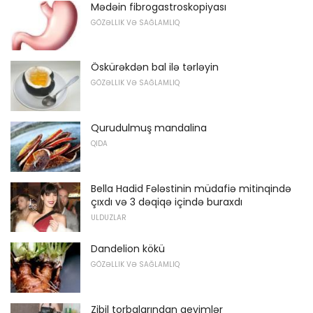
Mədəin fibrogastroskopiyası
GÖZƏLLIK VƏ SAĞLAMLIQ
Öskürəkdən bal ilə tərləyin
GÖZƏLLIK VƏ SAĞLAMLIQ
Qurudulmuş mandalina
QIDA
Bella Hadid Fələstinin müdafiə mitinqində
çıxdı və 3 dəqiqə içində buraxdı
ULDUZLAR
Dandelion kökü
GÖZƏLLIK VƏ SAĞLAMLIQ
Zibil torbalarından geyimlər