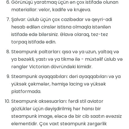
Görünüşü yaratmaq üçün ən çox istifadə olunan
materiallar: velor, kadife və krujeva.
Şalvar: üslub üçün çox cazibədar və qeyri-adi
hesab edilən cinslər istisna olmaqla istənilən
istifadə edə bilərsiniz. Əlavə olaraq, tez-tez
torpaq istifadə edin.
Steampunk paltarları: qısa və ya uzun, yaltaq və
ya bəzəkli, yastı və ya tikmə ilə - müxtəlif üslub və
rənglər Victorian dövründəki kimidir.
Steampunk ayaqqabıları: dəri ayaqqabıları və ya
yüksək çəkmələr, həmişə lacing və yüksək
platformada.
Steampunk aksesuarları: fərdi stil aviator
gözlüklər üçün dəyişdirilmiş hər hansı bir
steampunk image, eləcə də bir cib saatın əvəzsiz
elementidir. Çox vaxt steampunk zərgərlik