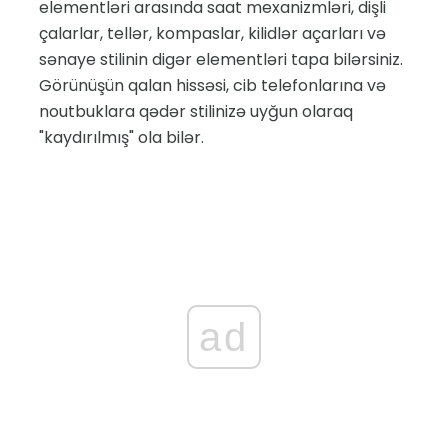
elementləri arasında saat mexanizmləri, dişli
çalarlar, tellər, kompaslar, kilidlər açarları və
sənaye stilinin digər elementləri tapa bilərsiniz.
Görünüşün qalan hissəsi, cib telefonlarına və
noutbuklara qədər stilinizə uyğun olaraq
"kaydırılmış" ola bilər.
ad