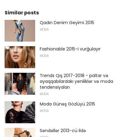
Similar posts
Qadın Denim Geyimi 2015
MODA
Fashionable 2015-i vurğulayır
MODA
Trends Qış 2017-2018 - paltar və
ayaqqabılardakı yeniliklər və moda
tendensiyaları
MODA
Moda Günəş Gözlüyü 2015
MODA
Səndəllər 2013-cü ildə