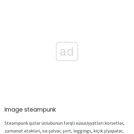
ad
Image steampunk
Steampunk qızlar üslubunun fərqli xüsusiyyətləri korsetlər,
zəmanət ətəkləri, sıx şalvar, şort, leggings, kiçik şlyapalar,