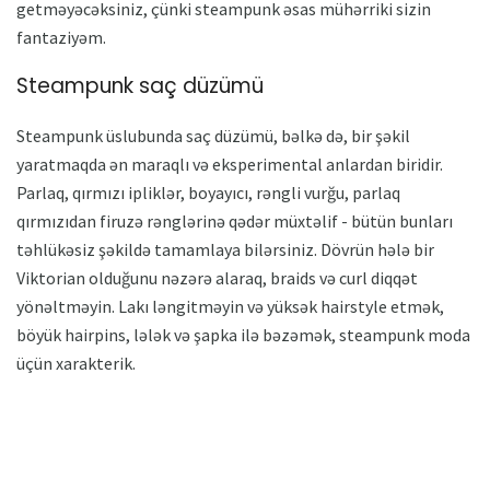
getməyəcəksiniz, çünki steampunk əsas mühərriki sizin
fantaziyəm.
Steampunk saç düzümü
Steampunk üslubunda saç düzümü, bəlkə də, bir şəkil
yaratmaqda ən maraqlı və eksperimental anlardan biridir.
Parlaq, qırmızı ipliklər, boyayıcı, rəngli vurğu, parlaq
qırmızıdan firuzə rənglərinə qədər müxtəlif - bütün bunları
təhlükəsiz şəkildə tamamlaya bilərsiniz. Dövrün hələ bir
Viktorian olduğunu nəzərə alaraq, braids və curl diqqət
yönəltməyin. Lakı ləngitməyin və yüksək hairstyle etmək,
böyük hairpins, lələk və şapka ilə bəzəmək, steampunk moda
üçün xarakterik.