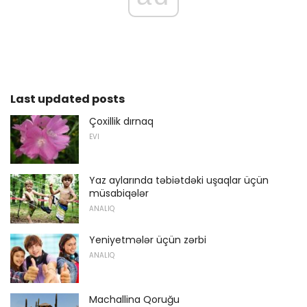
Last updated posts
Çoxillik dırnaq
EVI
Yaz aylarında təbiətdəki uşaqlar üçün
müsabiqələr
ANALIQ
Yeniyetmələr üçün zərbi
ANALIQ
Machallina Qoruğu