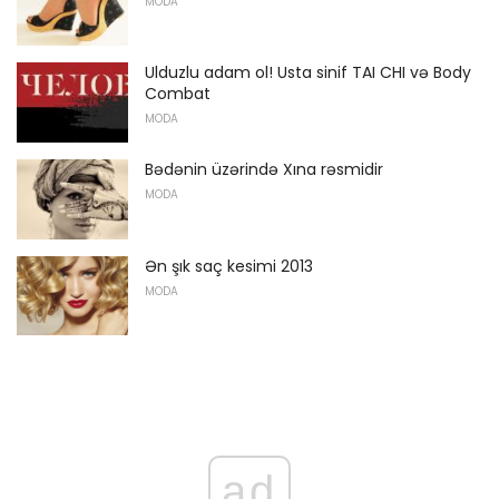
MODA
Ulduzlu adam ol! Usta sinif TAI CHI və Body
Combat
MODA
Bədənin üzərində Xına rəsmidir
MODA
Ən şık saç kesimi 2013
MODA
ad