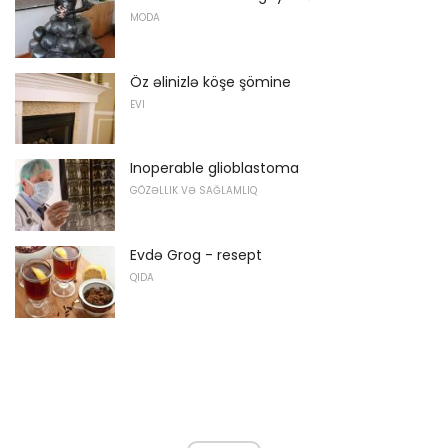
MODA
Öz əlinizlə köşe şömine
EVI
Inoperable glioblastoma
GÖZƏLLIK VƏ SAĞLAMLIQ
Evdə Grog - resept
QIDA