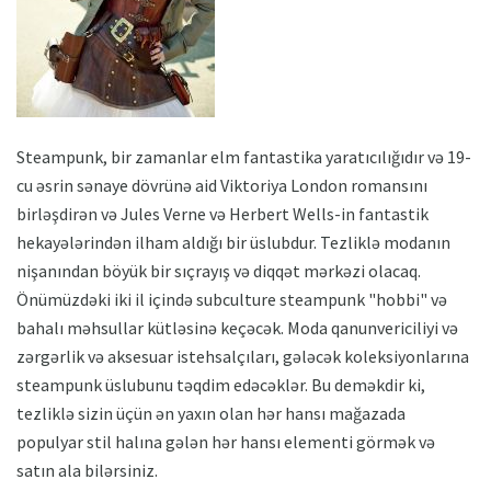
Steampunk, bir zamanlar elm fantastika yaratıcılığıdır və 19-
cu əsrin sənaye dövrünə aid Viktoriya London romansını
birləşdirən və Jules Verne və Herbert Wells-in fantastik
hekayələrindən ilham aldığı bir üslubdur. Tezliklə modanın
nişanından böyük bir sıçrayış və diqqət mərkəzi olacaq.
Önümüzdəki iki il içində subculture steampunk "hobbi" və
bahalı məhsullar kütləsinə keçəcək. Moda qanunvericiliyi və
zərgərlik və aksesuar istehsalçıları, gələcək koleksiyonlarına
steampunk üslubunu təqdim edəcəklər. Bu deməkdir ki,
tezliklə sizin üçün ən yaxın olan hər hansı mağazada
populyar stil halına gələn hər hansı elementi görmək və
satın ala bilərsiniz.