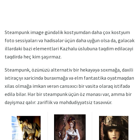
Steampunk image gündəlik kostyumdan daha çox kostyum
foto sessiyaları və hadisələr üçün daha uyğun olsa da, gələcək
illərdəki bəzi elementləri Kazhalu üslubuna təqdim ediləcəyi
təqdirdə heç kim şaşırmaz.
Steampunk, özünüzü alternativ bir hekayəyə soxmağa, daxili
ixtiraçıyı xaricində buraxmağa və elm fantastika oyatmaqdan
xilas olmağa imkan verən cansıxıcı bir vasitə olaraq istifadə
edilə bilər. Hər bir steampunk üçün öz mənası var, amma bir
dəyişməz qalır: zəriflik və məhdudiyyətsiz təsəvvür.