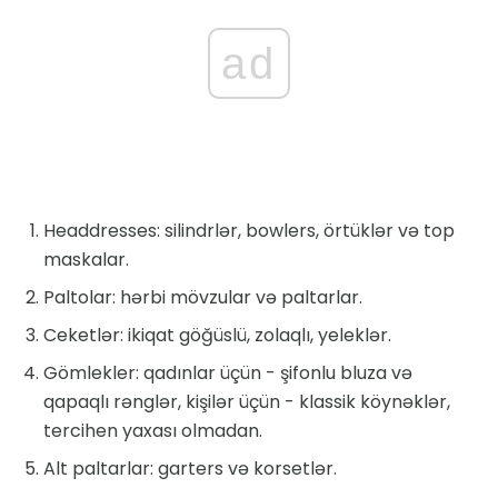
ad
Headdresses: silindrlər, bowlers, örtüklər və top
maskalar.
Paltolar: hərbi mövzular və paltarlar.
Ceketlər: ikiqat göğüslü, zolaqlı, yeleklər.
Gömlekler: qadınlar üçün - şifonlu bluza və
qapaqlı rənglər, kişilər üçün - klassik köynəklər,
tercihen yaxası olmadan.
Alt paltarlar: garters və korsetlər.