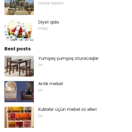
CƏNUBI AMERIKA
Diyet qida
FITNES
Best posts
Yumşaq yumşaq oturacaqlar
EVI
Antik mebel
EVI
Kuklalar üçün mebel öz əlləri
EVI