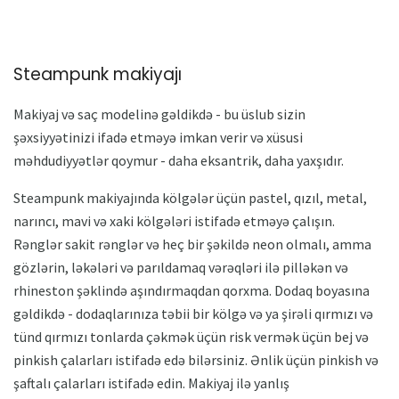
Steampunk makiyajı
Makiyaj və saç modelinə gəldikdə - bu üslub sizin
şəxsiyyətinizi ifadə etməyə imkan verir və xüsusi
məhdudiyyətlər qoymur - daha eksantrik, daha yaxşıdır.
Steampunk makiyajında ​​kölgələr üçün pastel, qızıl, metal,
narıncı, mavi və xaki kölgələri istifadə etməyə çalışın.
Rənglər sakit rənglər və heç bir şəkildə neon olmalı, amma
gözlərin, ləkələri və parıldamaq vərəqləri ilə pilləkən və
rhineston şəklində aşındırmaqdan qorxma. Dodaq boyasına
gəldikdə - dodaqlarınıza təbii bir kölgə və ya şirəli qırmızı və
tünd qırmızı tonlarda çəkmək üçün risk vermək üçün bej və
pinkish çalarları istifadə edə bilərsiniz. Ənlik üçün pinkish və
şaftalı çalarları istifadə edin. Makiyaj ilə yanlış