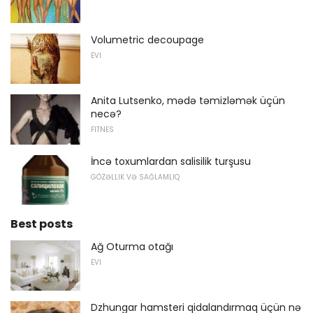
Volumetric decoupage
EVI
Anita Lutsenko, mədə təmizləmək üçün
necə?
FITNES
İncə toxumlardan salisilik turşusu
GÖZƏLLIK VƏ SAĞLAMLIQ
Best posts
Ağ Oturma otağı
EVI
Dzhungar hamsteri qidalandırmaq üçün nə