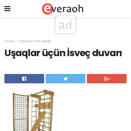
ad
Analıq
Uşaq və ona qayğı
Uşaqlar üçün İsveç duvarı