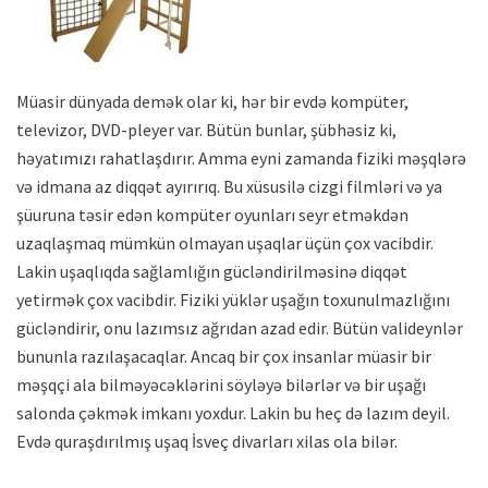
Müasir dünyada demək olar ki, hər bir evdə kompüter,
televizor, DVD-pleyer var. Bütün bunlar, şübhəsiz ki,
həyatımızı rahatlaşdırır. Amma eyni zamanda fiziki məşqlərə
və idmana az diqqət ayırırıq. Bu xüsusilə cizgi filmləri və ya
şüuruna təsir edən kompüter oyunları seyr etməkdən
uzaqlaşmaq mümkün olmayan uşaqlar üçün çox vacibdir.
Lakin uşaqlıqda sağlamlığın gücləndirilməsinə diqqət
yetirmək çox vacibdir. Fiziki yüklər uşağın toxunulmazlığını
gücləndirir, onu lazımsız ağrıdan azad edir. Bütün valideynlər
bununla razılaşacaqlar. Ancaq bir çox insanlar müasir bir
məşqçi ala bilməyəcəklərini söyləyə bilərlər və bir uşağı
salonda çəkmək imkanı yoxdur. Lakin bu heç də lazım deyil.
Evdə quraşdırılmış uşaq İsveç divarları xilas ola bilər.