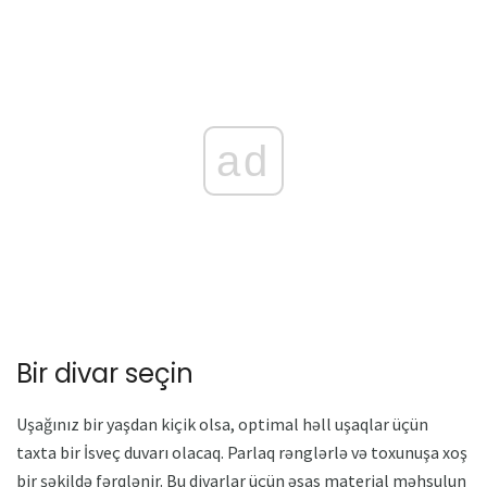
ad
Bir divar seçin
Uşağınız bir yaşdan kiçik olsa, optimal həll uşaqlar üçün
taxta bir İsveç duvarı olacaq. Parlaq rənglərlə və toxunuşa xoş
bir şəkildə fərqlənir. Bu divarlar üçün əsas material məhsulun