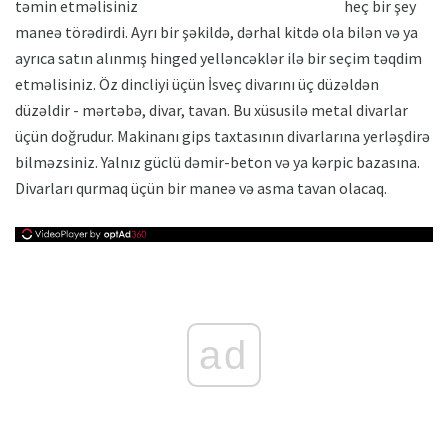
təmin etməlisiniz
heç bir şey
maneə törədirdi. Ayrı bir şəkildə, dərhal kitdə ola bilən və ya
ayrıca satın alınmış hinged yelləncəklər ilə bir seçim təqdim
etməlisiniz. Öz dincliyi üçün İsveç divarını üç düzəldən
düzəldir - mərtəbə, divar, tavan. Bu xüsusilə metal divarlar
üçün doğrudur. Makinanı gips taxtasının divarlarına yerləşdirə
bilməzsiniz. Yalnız güclü dəmir-beton və ya kərpic bazasına.
Divarları qurmaq üçün bir maneə və asma tavan olacaq.
ad