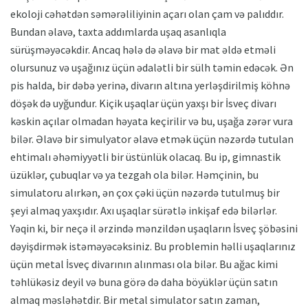
ekoloji cəhətdən səmərəliliyinin açarı olan çam və palıddır.
Bundan əlavə, taxta addımlarda uşaq asanlıqla
sürüşməyəcəkdir. Ancaq hələ də əlavə bir mat əldə etməli
olursunuz və uşağınız üçün ədalətli bir sülh təmin edəcək. Ən
pis halda, bir dəbə yerinə, divarın altına yerləşdirilmiş köhnə
döşək də uyğundur. Kiçik uşaqlar üçün yaxşı bir İsveç divarı
kəskin açılar olmadan həyata keçirilir və bu, uşağa zərər vura
bilər. Əlavə bir simulyator əlavə etmək üçün nəzərdə tutulan
ehtimalı əhəmiyyətli bir üstünlük olacaq. Bu ip, gimnastik
üzüklər, çubuqlar və ya tezgah ola bilər. Həmçinin, bu
simulatoru alırkən, ən çox çəki üçün nəzərdə tutulmuş bir
şeyi almaq yaxşıdır. Axı uşaqlar sürətlə inkişaf edə bilərlər.
Yəqin ki, bir neçə il ərzində mənzildən uşaqların İsveç şöbəsini
dəyişdirmək istəməyəcəksiniz. Bu problemin həlli uşaqlarınız
üçün metal İsveç divarının alınması ola bilər. Bu ağac kimi
təhlükəsiz deyil və buna görə də daha böyüklər üçün satın
almaq məsləhətdir. Bir metal simulator satın zaman,