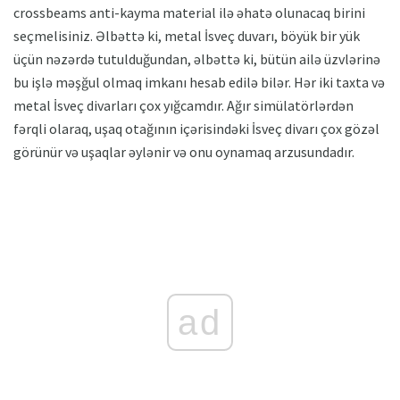
crossbeams anti-kayma material ilə əhatə olunacaq birini
seçmelisiniz. Əlbəttə ki, metal İsveç duvarı, böyük bir yük
üçün nəzərdə tutulduğundan, əlbəttə ki, bütün ailə üzvlərinə
bu işlə məşğul olmaq imkanı hesab edilə bilər. Hər iki taxta və
metal İsveç divarları çox yığcamdır. Ağır simülatörlərdən
fərqli olaraq, uşaq otağının içərisindəki İsveç divarı çox gözəl
görünür və uşaqlar əylənir və onu oynamaq arzusundadır.
ad