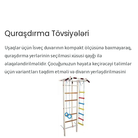
Quraşdırma Tövsiyələri
Uşaqlar üçün İsveç duvarının kompakt ölçüsünə baxmayaraq,
quraşdırma yerlərinin seçilməsi xüsusi qayğı ilə
əlaqələndirilməlidir. Çocuğunuzun həyata keçirəcəyi təlimlər
üçün variantları təqdim etməli və divarın yerləşdirilməsini