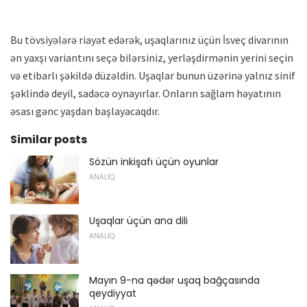
Bu tövsiyələrə riayət edərək, uşaqlarınız üçün İsveç divarının
ən yaxşı variantını seçə bilərsiniz, yerləşdirmənin yerini seçin
və etibarlı şəkildə düzəldin. Uşaqlar bunun üzərinə yalnız sinif
şəklində deyil, sadəcə oynayırlar. Onların sağlam həyatının
əsası gənc yaşdan başlayacaqdır.
Similar posts
Sözün inkişafı üçün oyunlar
ANALIQ
Uşaqlar üçün ana dili
ANALIQ
Mayın 9-na qədər uşaq bağçasında
qeydiyyat