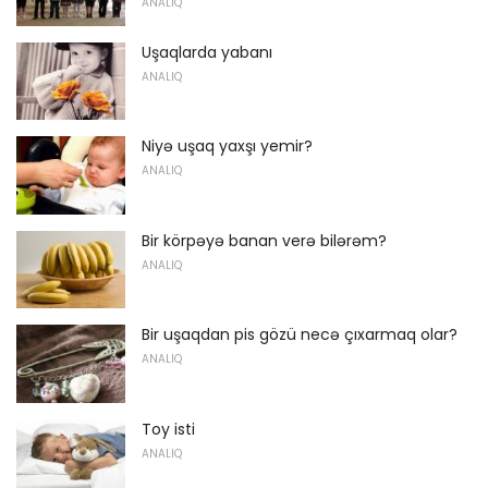
ANALIQ
Uşaqlarda yabanı
ANALIQ
Niyə uşaq yaxşı yemir?
ANALIQ
Bir körpəyə banan verə bilərəm?
ANALIQ
Bir uşaqdan pis gözü necə çıxarmaq olar?
ANALIQ
Toy isti
ANALIQ