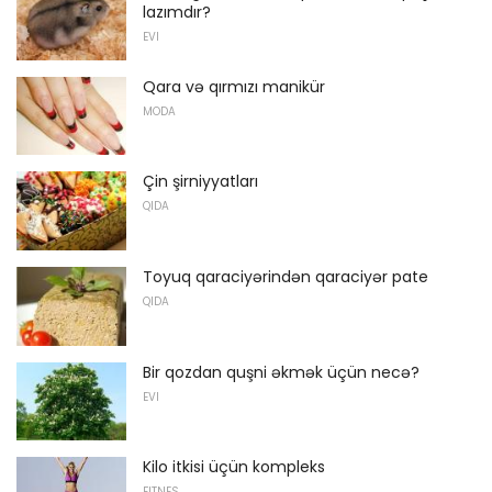
lazımdır?
EVI
Qara və qırmızı manikür
MODA
Çin şirniyyatları
QIDA
Toyuq qaraciyərindən qaraciyər pate
QIDA
Bir qozdan quşni əkmək üçün necə?
EVI
Kilo itkisi üçün kompleks
FITNES