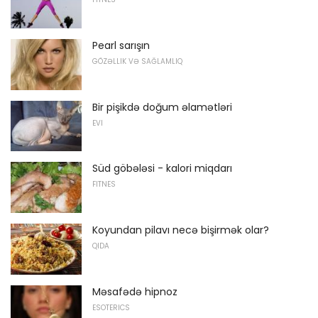
Pearl sarışın
GÖZƏLLIK VƏ SAĞLAMLIQ
Bir pişikdə doğum əlamətləri
EVI
Süd göbələsi - kalori miqdarı
FITNES
Koyundan pilavı necə bişirmək olar?
QIDA
Məsafədə hipnoz
ESOTERICS