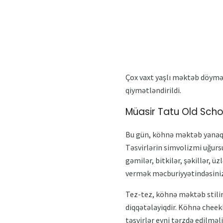
Çox vaxt yaşlı məktəb döymə
qiymətləndirildi.
Müasir Tatu Old Scho
Bu gün, köhnə məktəb yanaq d
Təsvirlərin simvolizmi uğurs
gəmilər, bitkilər, şəkillər, ü
vermək məcburiyyətindəsiniz,
Tez-tez, köhnə məktəb stilind
diqqətəlayiqdir. Köhnə cheek
təsvirlər eyni tərzdə edilməli