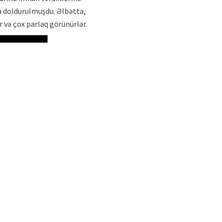
a doldurulmuşdu. Əlbəttə,
 və çox parlaq görünürlər.