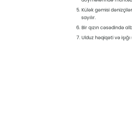
Külək gəmisi dənizçil
sayılır.
Bir qızın cəsədində al
Ulduz həqiqəti və işığı