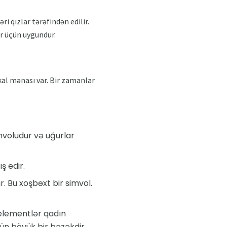
i qızlar tərəfindən edilir.
ar üçün uygundur.
kal mənası var. Bir zamanlar
mvoludur və uğurlar
ş edir.
. Bu xoşbəxt bir simvol.
 elementlər qadın
ün böyük bir bəzəkdir.