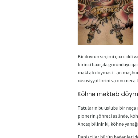
Bir dövrün seçimi çox ciddi v
birinci baxışda göründüyü qə
məktəb döyməsi - ən məşhur d
xüsusiyyətlərini və onu necə 
Köhnə məktəb döymə
Tatuların bu üslubu bir neçə 
pionerin şöhrəti əslində, kö
Ancaq bilinir ki, köhnə yana
Dənizçilər bütün bədənləri d