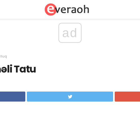
ad
lluq
li Tatu