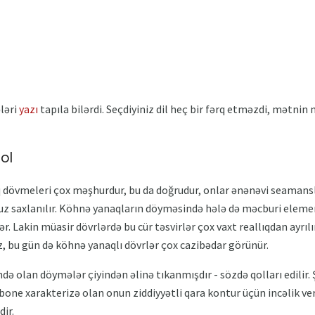
ləri
yazı
tapıla bilərdi. Seçdiyiniz dil heç bir fərq etməzdi, mətnin
ol
övmeleri çox məşhurdur, bu da doğrudur, onlar ənənəvi seamanslar
uz saxlanılır. Köhnə yanaqların döyməsində hələ də məcburi elementl
zlər. Lakin müasir dövrlərdə bu cür təsvirlər çox vaxt reallıqdan ayrıl
 bu gün də köhnə yanaqlı dövrlər çox cazibədar görünür.
ə olan döymələr çiyindən əlinə tıkanmışdır - sözdə qolları edilir. Ş
bone xarakterizə olan onun ziddiyyətli qara kontur üçün incəlik ve
dir.