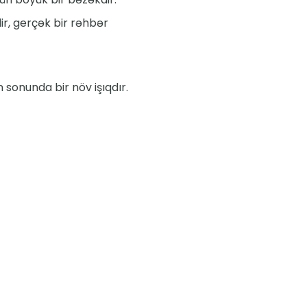
ir, gerçək bir rəhbər
n sonunda bir növ işıqdır.