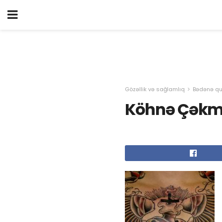
Gözəllik və sağlamlıq
Bədənə qu
Köhnə Çəkmə