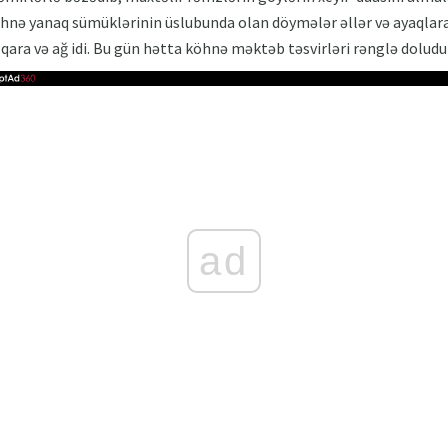
köhnə yanaq sümüklərinin üslubunda olan döymələr əllər və ayaqlar
qara və ağ idi. Bu gün hətta köhnə məktəb təsvirləri rənglə doludur
ad