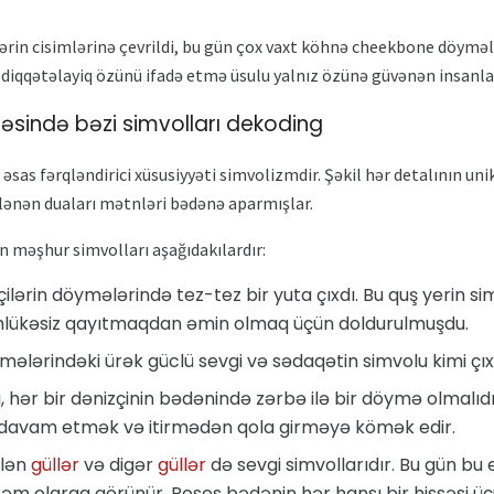
lərin cisimlərinə çevrildi, bu gün çox vaxt köhnə cheekbone döymələr
və diqqətəlayiq özünü ifadə etmə üsulu yalnız özünə güvənən insanl
ində bəzi simvolları dekoding
as fərqləndirici xüsusiyyəti simvolizmdir. Şəkil hər detalının uni
ələnən duaları mətnləri bədənə aparmışlar.
məşhur simvolları aşağıdakılardır:
lərin döymələrində tez-tez bir yuta çıxdı. Bu quş yerin si
əhlükəsiz qayıtmaqdan əmin olmaq üçün doldurulmuşdu.
lərindəki ürək güclü sevgi və sədaqətin simvolu kimi çıxı
 hər bir dənizçinin bədənində zərbə ilə bir döymə olmalıdır
 davam etmək və itirmədən qola girməyə kömək edir.
ilən
güllər
və digər
güllər
də sevgi simvollarıdır. Bu gün bu
 olaraq görünür. Roses bədənin hər hansı bir hissəsi üç