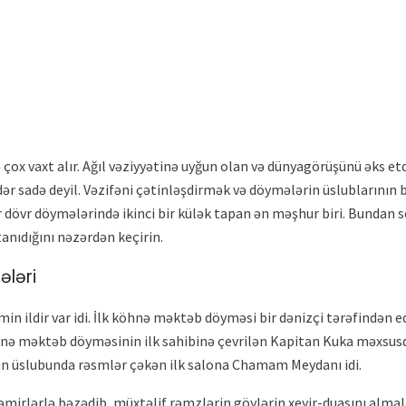
ə çox vaxt alır. Ağıl vəziyyətinə uyğun olan və dünyagörüşünü əks 
dər sadə deyil. Vəzifəni çətinləşdirmək və döymələrin üslublarının 
övr döymələrində ikinci bir külək tapan ən məşhur biri. Bundan s
tanıdığını nəzərdən keçirin.
ləri
min ildir var idi. İlk köhnə məktəb döyməsi bir dənizçi tərəfindən e
hnə məktəb döyməsinin ilk sahibinə çevrilən Kapitan Kuka məxsusdu
ğın üslubunda rəsmlər çəkən ilk salona Chamam Meydanı idi.
əmirlərlə bəzədib, müxtəlif rəmzlərin göylərin xeyir-duasını almal