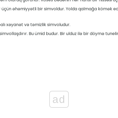
ər üçün əhəmiyyətli bir simvoldur. Yolda qalmağa kömək ed
balı xəyanət və təmizlik simvoludur.
 simvollaşdırır. Bu ümid budur. Bir ulduz ilə bir döymə tuneli
ad