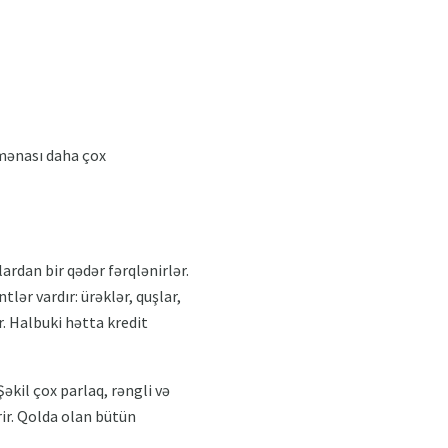
 mənası daha çox
dan bir qədər fərqlənirlər.
ər vardır: ürəklər, quşlar,
ır. Halbuki hətta kredit
əkil çox parlaq, rəngli və
rir. Qolda olan bütün