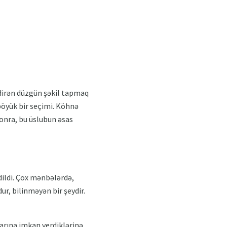
etdirən düzgün şəkil tapmaq
böyük bir seçimi. Köhnə
onra, bu üslubun əsas
dildi. Çox mənbələrdə,
r, bilinməyən bir şeydir.
arına imkan verdiklərinə