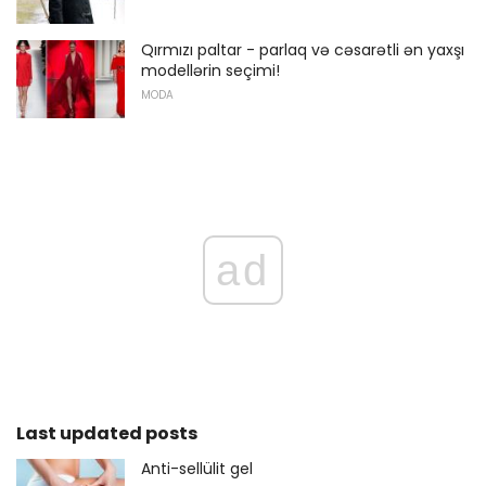
Qırmızı paltar - parlaq və cəsarətli ən yaxşı
modellərin seçimi!
MODA
ad
Last updated posts
Anti-sellülit gel