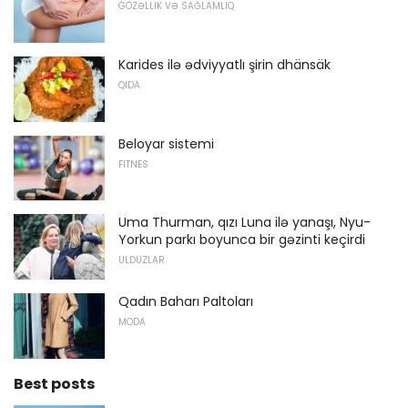
GÖZƏLLIK VƏ SAĞLAMLIQ
Karides ilə ədviyyatlı şirin dhänsäk
QIDA
Beloyar sistemi
FITNES
Uma Thurman, qızı Luna ilə yanaşı, Nyu-
Yorkun parkı boyunca bir gəzinti keçirdi
ULDUZLAR
Qadın Baharı Paltoları
MODA
Best posts