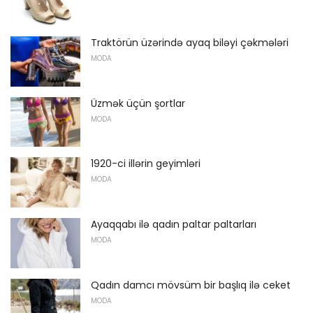
Traktörün üzərində ayaq biləyi çəkmələri
MODA
Üzmək üçün şortlar
MODA
1920-ci illərin geyimləri
MODA
Ayaqqabı ilə qadın paltar paltarları
MODA
Qadın damcı mövsüm bir başlıq ilə ceket
MODA