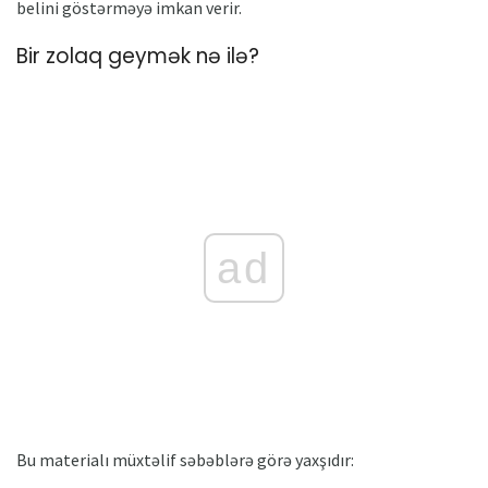
belini göstərməyə imkan verir.
Bir zolaq geymək nə ilə?
ad
Bu materialı müxtəlif səbəblərə görə yaxşıdır: