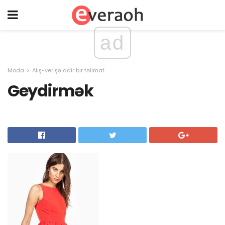
ad
Moda
Alış-verişə dair bir təlimat
Geydirmək