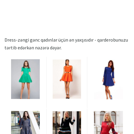
Dress-zəngi gənc qadınlar üçün ən yaxşısıdır - qarderobunuzu
tərtib edərkən nəzərə dəyər.