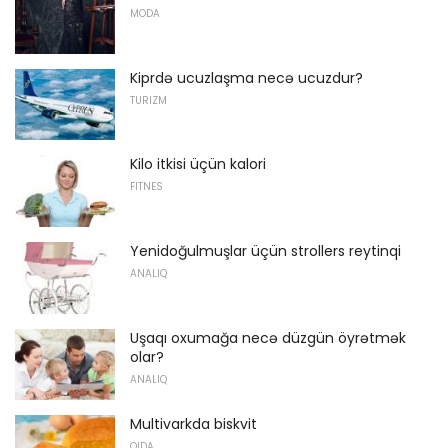
MODA
Kiprdə ucuzlaşma necə ucuzdur?
TURIZM
Kilo itkisi üçün kalori
FITNES
Yenidoğulmuşlar üçün strollers reytinqi
ANALIQ
Uşaqı oxumağa necə düzgün öyrətmək
olar?
ANALIQ
Multivarkda biskvit
QIDA