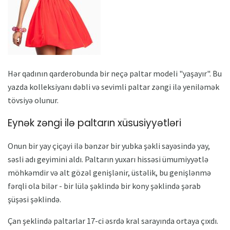
Hər qadının qarderobunda bir neçə paltar modeli "yaşayır". Bu
yazda kolleksiyanı dəbli və sevimli paltar zəngi ilə yeniləmək
tövsiyə olunur.
Eynək zəngi ilə paltarın xüsusiyyətləri
Onun bir yay çiçəyi ilə bənzər bir yubka şəkli sayəsində yay,
səsli adı geyimini aldı. Paltarın yuxarı hissəsi ümumiyyətlə
möhkəmdir və alt gözəl genişlənir, üstəlik, bu genişlənmə
fərqli ola bilər - bir lülə şəklində bir kony şəklində şərab
şüşəsi şəklində.
Çan şeklində paltarlar 17-ci əsrdə kral sarayında ortaya çıxdı.