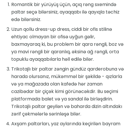
Romantik bir yürüyüş üçün, açıq rəng sxemində
paltar seçə bilərsiniz, ayaqqabı ilə qayıqla təchiz
edə bilərsiniz.
Uzun qollu dress-up dress, ciddi bir ofis stilinə
ehtiyac olmayan bir ofisə uyğun gəlir,
baxmayaraq ki, bu problem bir qara rəngli, boz və
ya mavi rəngli bir qaranlıq, əksinə ağ rəngli, orta
topuklu ayaqqabılarla həll edilə bilər.
Trikotajlı bir paltar zəngin gündüz qarderobuna və
harada olursanız, mükəmməl bir şəkildə - qızlarla
və ya mağazada olan kafedə hər zaman
cazibədar bir çiçək kimi görünəcəkdir. Bu seçimi
platformada balet və ya sandal ilə birləşdirin.
Trikotajlı paltar geyilən və baharda dizin altındakı
zərif çəkmələrlə sərinləşə bilər.
Axşam paltarları, yaz aylarında keçirilən bayram