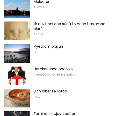
Melaaren
AVROPA
İlk cazibəni ana südü ilə necə başlamaq
olar?
ANALIQ
Vyetnam plajları
EVI
Həmkarlarına hədiyyə
PSIXOLOGIYA VƏ MÜNASIBƏTLƏR
Şirin bibər ilə şorba
QIDA
Zəmində krujeva paltar