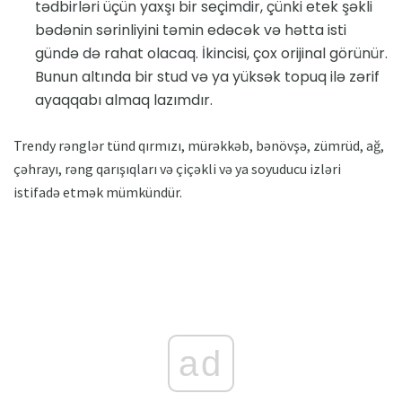
tədbirləri üçün yaxşı bir seçimdir, çünki etek şəkli
bədənin sərinliyini təmin edəcək və hətta isti
gündə də rahat olacaq. İkincisi, çox orijinal görünür.
Bunun altında bir stud və ya yüksək topuq ilə zərif
ayaqqabı almaq lazımdır.
Trendy rənglər tünd qırmızı, mürəkkəb, bənövşə, zümrüd, ağ,
çəhrayı, rəng qarışıqları və çiçəkli və ya soyuducu izləri
istifadə etmək mümkündür.
ad