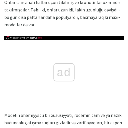
Onlar təntənəli hallar üçün tikilmiş və kronolinlər üzərində
taxılmışdılar. Təbii ki, onlar uzun idi, lakin uzunluğu dəyişdi -
bu gün qısa paltarlar daha populyardır, baxmayaraq ki maxi-
modellər də var.
ad
Modelin əhəmiyyətli bir xüsusiyyəti, rəqəmin tam və ya nazik
budundakı çatışmazlıqları gizlədir və zərif ayaqları, bir aspen