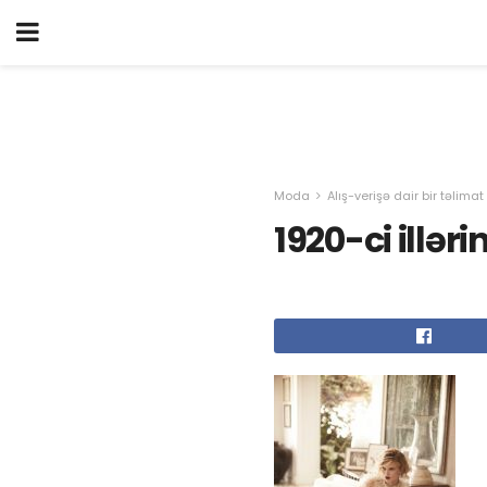
Moda
Alış-verişə dair bir təlimat
1920-ci illəri