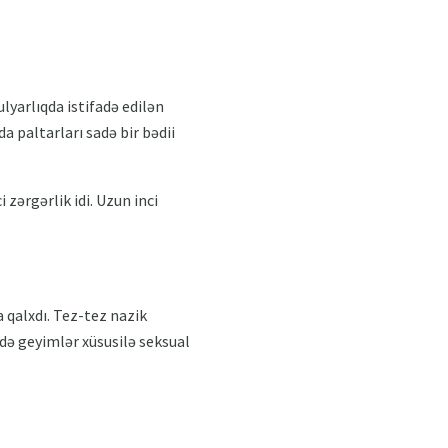
ulyarlıqda istifadə edilən
a paltarları sadə bir bədii
zərgərlik idi. Uzun inci
a qalxdı. Tez-tez nazik
ündə geyimlər xüsusilə seksual