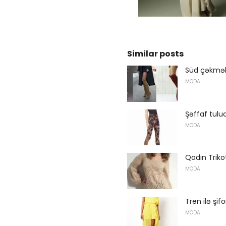
Similar posts
Süd çəkmələ
MODA
Şəffaf tuluq
MODA
Qadın Trikot
MODA
Tren ilə şifo
MODA