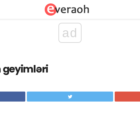
ad
n geyimləri