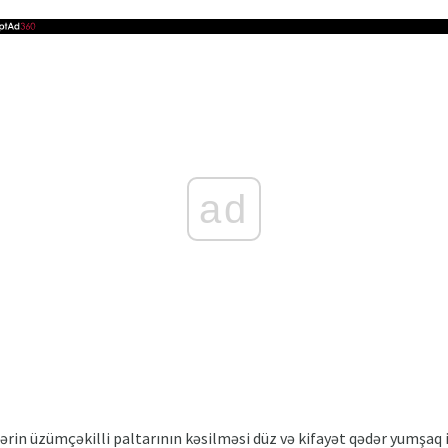
ad
ərin üzümçəkilli paltarının kəsilməsi düz və kifayət qədər yumşaq idi