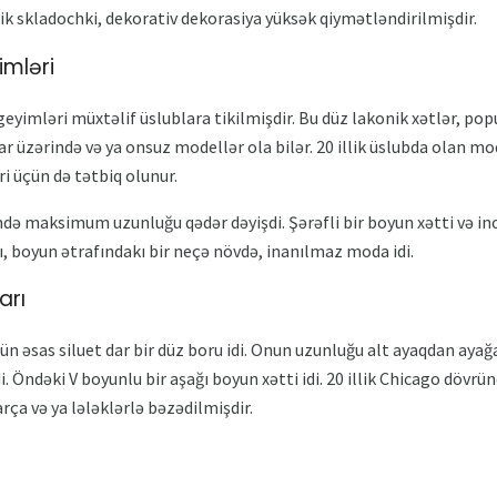
ik skladochki, dekorativ dekorasiya yüksək qiymətləndirilmişdir.
imləri
y geyimləri müxtəlif üslublara tikilmişdir. Bu düz lakonik xətlər, pop
r üzərində və ya onsuz modellər ola bilər. 20 illik üslubda olan mod
ri üçün də tətbiq olunur.
ə maksimum uzunluğu qədər dəyişdi. Şərəfli bir boyun xətti və inci 
dı, boyun ətrafındakı bir neçə növdə, inanılmaz moda idi.
arı
 üçün əsas siluet dar bir düz boru idi. Onun uzunluğu alt ayaqdan ayağ
di. Öndəki V boyunlu bir aşağı boyun xətti idi. 20 illik Chicago dövr
parça və ya lələklərlə bəzədilmişdir.