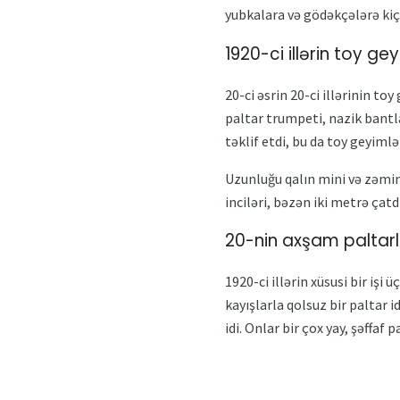
yubkalara və gödəkçələrə kiç
1920-ci illərin toy gey
20-ci əsrin 20-ci illərinin to
paltar trumpeti, nazik bantla
təklif etdi, bu da toy geyimlə
Uzunluğu qalın mini və zəmind
inciləri, bəzən iki metrə çat
20-nin axşam paltarl
1920-ci illərin xüsusi bir işi
kayışlarla qolsuz bir paltar i
idi. Onlar bir çox yay, şəffaf 