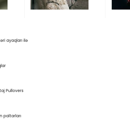
ri ayaqları ilə
lar
aj Pullovers
n paltarları