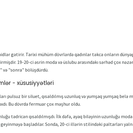
lər gətirir. Tarixi mühüm dövrlərdə qadınlar təkcə onların dünya
rmişdir. 19-20-ci əsrin moda və üslubu arasındakı sərhəd çox nəz
" və "sonra" bölüşdürdü.
lər - xüsusiyyətləri
rları pulsuz bir siluet, qısaldılmış uzunluq və yumşaq yumşaq belə ma
xdı. Bu dövrdə fermuar çox məşhur oldu.
nluğu tədricən qısaldılmışdı. İlk dəfə, ayaq biləyinin uzunluğu moda 
geyinməyə başladılar. Sonda, 20-ci illərin stilindəki paltarları yaln