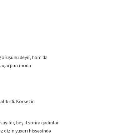
görüşünü deyil, həm də
ərəçarpan moda
lik idi. Korsetin
sayıldı, beş il sonra qadınlar
ız dizin yuxarı hissəsində