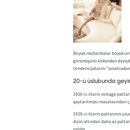
Böyük müharibələr böyük ümid
görünüşünü kökündən dəyişdi
tendensiyalarını "əvvəlcədən
20-ü üslubunda geyim
1920-ci illərin vintage palta
qaytarılması məsələsindən çı
1920-ci illərin paltarının uzu
dizin altından daha az paltar 
qaldıq.