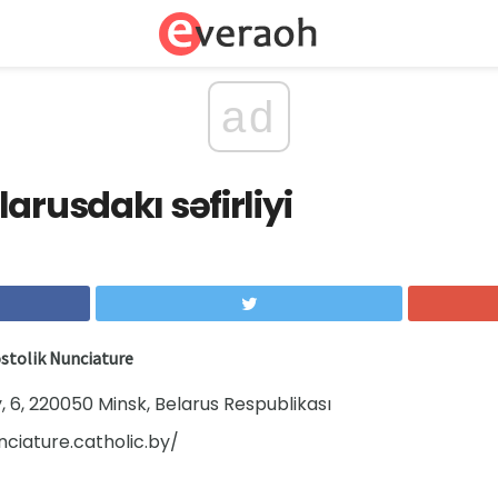
ad
arusdakı səfirliyi
stolik Nunciature
, 6, 220050 Minsk, Belarus Respublikası
nciature.catholic.by/