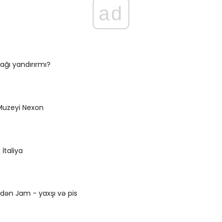
ad
ağı yandırırmı?
uzeyi Nexon
İtaliya
dən Jam - yaxşı və pis