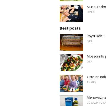
Musculoske
FITNES
Best posts
Royal kek -
QIDA
Mozzarella p
QIDA
Orta qrupda
ANALIQ
Menovazine
GÖZƏLLIK VƏ S