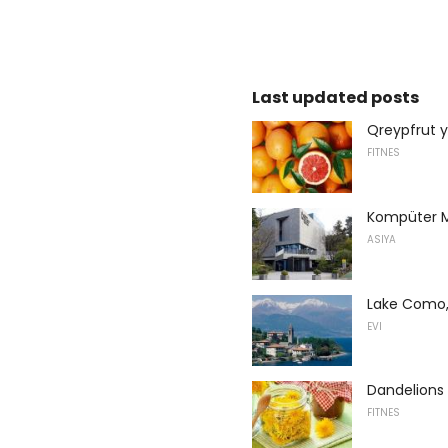
Last updated posts
Qreypfrut y
FITNES
Kompüter M
ASIYA
Lake Como, 
EVI
Dandelions 
FITNES