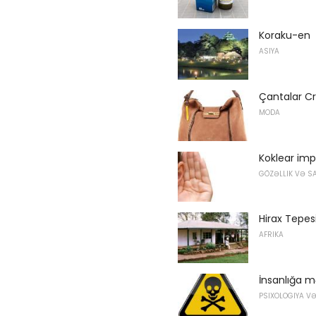
Koraku-en
ASIYA
Çantalar C
MODA
Koklear imp
GÖZƏLLIK VƏ S
Hirax Tepes
AFRIKA
İnsanlığa m
PSIXOLOGIYA V