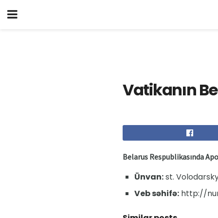
Vatikanın Bel
Belarus Respublikasında Apo
Ünvan:
st. Volodarsky
Veb səhifə:
http://nu
Similar posts