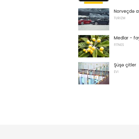
Norveçdə av
TURIZM
Medlar - fa
FITNES
Şüşə çitler
EVI