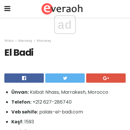
ad
Afrika
Mərakeş
Marakeş
El Badi
Ünvan:
Ksibat Nhass, Marrakesh, Morocco
Telefon:
+212 627-286740
Veb səhifə:
palais-el-badi.com
Kəşf:
1593