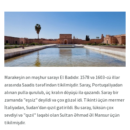
Marakeşin ən məşhur sarayı El Badıdır. 1578 və 1603-cü illər
arasında Saadis tərəfindən tikilmişdir. Saray, Portuqaliyadan
alınan pulla qurulub, üç kralın döyüşü ilə qazandı. Saray bir
zamanda "eşsiz" deyildi və çox gözəl idi. Tikinti üçün mermer
İtaliyadan, Sudan'dan qızıl gətirildi. Bu saray, lüksün çox
sevdiyi və "qızıl" ləqəbi olan Sultan Əhməd Əl Mansur üçün
tikilmişdir.