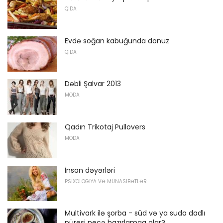
QIDA
Evdə soğan kabuğunda donuz
QIDA
Dəbli Şalvar 2013
MODA
Qadın Trikotaj Pullovers
MODA
İnsan dəyərləri
PSIXOLOGIYA VƏ MÜNASIBƏTLƏR
Multivark ilə şorba - süd və ya suda dadlı
püresi necə hazırlamaq olar?