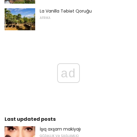
La Vanilla Təbiət Qoruğu
AFRIKA
ad
Last updated posts
İşıq axşam makiyajı
GÖZƏLLIK VƏ SAĞLAMLIQ