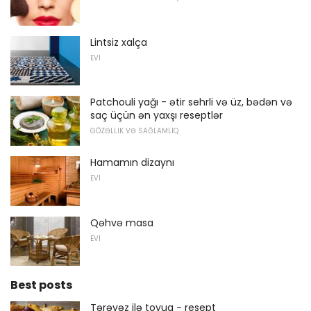
Lintsiz xalça
EVI
Patchouli yağı - ətir sehrli və üz, bədən və
saç üçün ən yaxşı reseptlər
GÖZƏLLIK VƏ SAĞLAMLIQ
Hamamın dizaynı
EVI
Qəhvə masa
EVI
Best posts
Tərəvəz ilə toyuq - resept