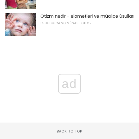
Otizm nədir - əlamətləri və müalicə üsulları
PSIXOLOGIYA VƏ MÜNASIBƏTLƏR
ad
BACK TO TOP