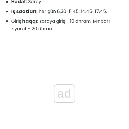
Hədəf:
Saray
İş saatları:
hər gün 8.30-11.45, 14.45-17.45.
Giriş
haqqı:
saraya giriş - 10 dhram, Minbarı
ziyarət - 20 dhram
ad