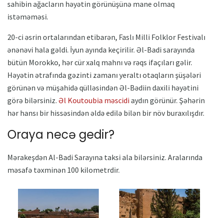
sahibin ağacların həyətin görünüşünə mane olmaq
istəməməsi.
20-ci əsrin ortalarından etibarən, Faslı Milli Folklor Festivalı
ənənəvi hala gəldi. İyun ayında keçirilir. Əl-Badi sarayında
bütün Morokko, hər cür xalq mahnı və rəqs ifaçıları gəlir.
Həyətin ətrafında gəzinti zamanı yeraltı otaqların şüşələri
görünən və müşahidə qülləsindən Əl-Bədiin daxili həyətini
görə bilərsiniz.
Əl Koutoubia məscidi
aydın görünür. Şəhərin
hər hansı bir hissəsindən əldə edilə bilən bir növ buraxılışdır.
Oraya necə gedir?
Mərakeşdən Al-Badi Sarayına taksi ala bilərsiniz. Aralarında
məsafə təxminən 100 kilometrdir.