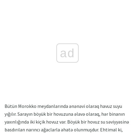
ad
Bütün Morokko meydanlarında ənənəvi olaraq havuz suyu
yığılır. Sarayın böyük bir hovuzuna əlavə olaraq, hər binanın
yaxınlığında iki kiçik hovuz var. Böyük bir hovuz su səviyyəsinə
basdırılan narıncı ağaclarla əhatə olunmuşdur. Ehtimal ki,