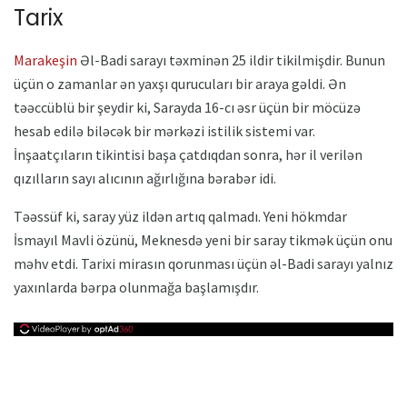
Tarix
Marakeşin
Əl-Badi sarayı təxminən 25 ildir tikilmişdir. Bunun
üçün o zamanlar ən yaxşı qurucuları bir araya gəldi. Ən
təəccüblü bir şeydir ki, Sarayda 16-cı əsr üçün bir möcüzə
hesab edilə biləcək bir mərkəzi istilik sistemi var.
İnşaatçıların tikintisi başa çatdıqdan sonra, hər il verilən
qızılların sayı alıcının ağırlığına bərabər idi.
Təəssüf ki, saray yüz ildən artıq qalmadı. Yeni hökmdar
İsmayıl Mavli özünü, Meknesdə yeni bir saray tikmək üçün onu
məhv etdi. Tarixi mirasın qorunması üçün əl-Badi sarayı yalnız
yaxınlarda bərpa olunmağa başlamışdır.