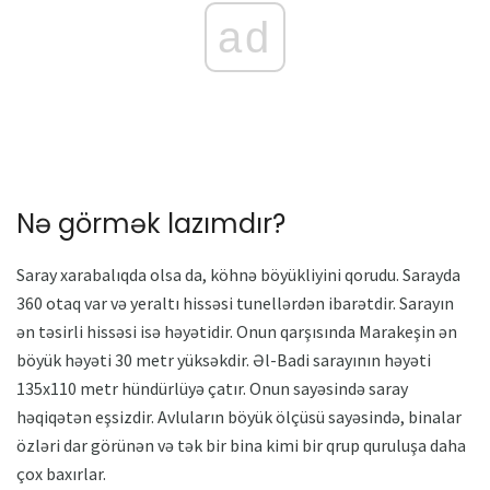
ad
Nə görmək lazımdır?
Saray xarabalıqda olsa da, köhnə böyükliyini qorudu. Sarayda
360 otaq var və yeraltı hissəsi tunellərdən ibarətdir. Sarayın
ən təsirli hissəsi isə həyətidir. Onun qarşısında Marakeşin ən
böyük həyəti 30 metr yüksəkdir. Əl-Badi sarayının həyəti
135x110 metr hündürlüyə çatır. Onun sayəsində saray
həqiqətən eşsizdir. Avluların böyük ölçüsü sayəsində, binalar
özləri dar görünən və tək bir bina kimi bir qrup quruluşa daha
çox baxırlar.