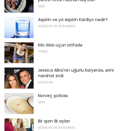
QIDA
Aspirin və ya Aspirin Kardiyo nədir?
GÖZƏLLIK VƏ SAĞLAMLIQ
Kilo itkisi üçün istifadə
FITNES
Jessica Alba'nın uğurlu karyerası, ərini
narahat etdi
ULDUZLAR
Norveç şorbası
QIDA
Bir qızın ilk ayları
GÖZƏLLIK VƏ SAĞLAMLIQ