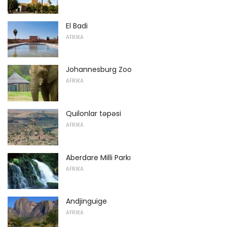
El Badi
AFRIKA
Johannesburg Zoo
AFRIKA
Quilonlar təpəsi
AFRIKA
Aberdare Milli Parkı
AFRIKA
Andjinguige
AFRIKA