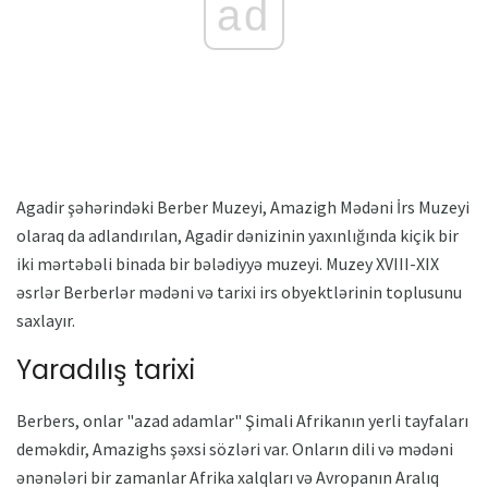
ad
Agadir şəhərindəki Berber Muzeyi, Amazigh Mədəni İrs Muzeyi
olaraq da adlandırılan, Agadir dənizinin yaxınlığında kiçik bir
iki mərtəbəli binada bir bələdiyyə muzeyi. Muzey XVIII-XIX
əsrlər Berberlər mədəni və tarixi irs obyektlərinin toplusunu
saxlayır.
Yaradılış tarixi
Berbers, onlar "azad adamlar" Şimali Afrikanın yerli tayfaları
deməkdir, Amazighs şəxsi sözləri var. Onların dili və mədəni
ənənələri bir zamanlar Afrika xalqları və Avropanın Aralıq