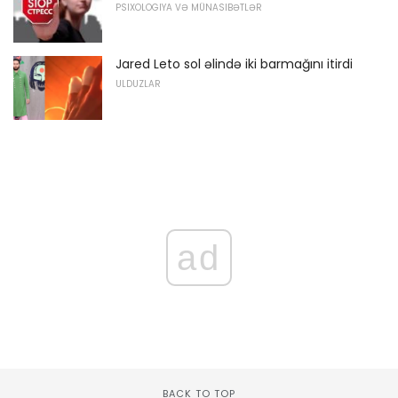
PSIXOLOGIYA VƏ MÜNASIBƏTLƏR
Jared Leto sol əlində iki barmağını itirdi
ULDUZLAR
ad
BACK TO TOP