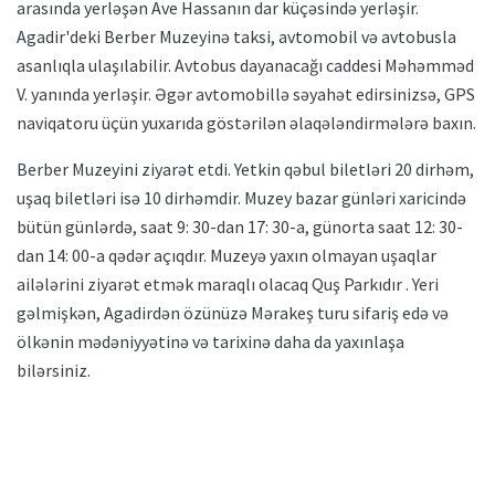
arasında yerləşən Ave Hassanın dar küçəsində yerləşir.
Agadir'deki Berber Muzeyinə taksi, avtomobil və avtobusla
asanlıqla ulaşılabilir. Avtobus dayanacağı caddesi Məhəmməd
V. yanında yerləşir. Əgər avtomobillə səyahət edirsinizsə, GPS
naviqatoru üçün yuxarıda göstərilən əlaqələndirmələrə baxın.
Berber Muzeyini ziyarət etdi. Yetkin qəbul biletləri 20 dirhəm,
uşaq biletləri isə 10 dirhəmdir. Muzey bazar günləri xaricində
bütün günlərdə, saat 9: 30-dan 17: 30-a, günorta saat 12: 30-
dan 14: 00-a qədər açıqdır. Muzeyə yaxın olmayan uşaqlar
ailələrini ziyarət etmək maraqlı olacaq Quş Parkıdır . Yeri
gəlmişkən, Agadirdən özünüzə Mərakeş turu sifariş edə və
ölkənin mədəniyyətinə və tarixinə daha da yaxınlaşa
bilərsiniz.