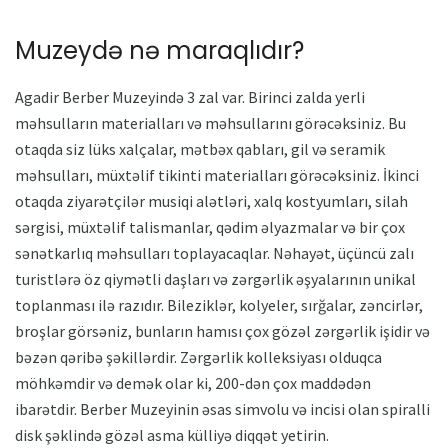
Muzeydə nə maraqlıdır?
Agadir Berber Muzeyində 3 zal var. Birinci zalda yerli
məhsulların materialları və məhsullarını görəcəksiniz. Bu
otaqda siz lüks xalçalar, mətbəx qabları, gil və seramik
məhsulları, müxtəlif tikinti materialları görəcəksiniz. İkinci
otaqda ziyarətçilər musiqi alətləri, xalq kostyumları, silah
sərgisi, müxtəlif talismanlar, qədim əlyazmalar və bir çox
sənətkarlıq məhsulları toplayacaqlar. Nəhayət, üçüncü zalı
turistlərə öz qiymətli daşları və zərgərlik əşyalarının unikal
toplanması ilə razıdır. Bileziklər, kolyeler, sırğalar, zəncirlər,
broşlar görsəniz, bunların hamısı çox gözəl zərgərlik işidir və
bəzən qəribə şəkillərdir. Zərgərlik kolleksiyası olduqca
möhkəmdir və demək olar ki, 200-dən çox maddədən
ibarətdir. Berber Muzeyinin əsas simvolu və incisi olan spiralli
disk şəklində gözəl asma külliyə diqqət yetirin.