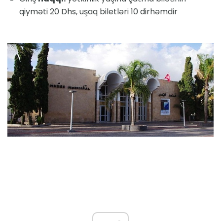
qiyməti 20 Dhs, uşaq biletləri 10 dirhəmdir