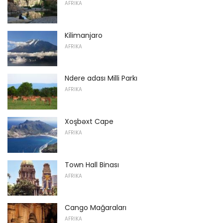
AFRIKA
Kilimanjaro
AFRIKA
Ndere adası Milli Parkı
AFRIKA
Xoşbəxt Cape
AFRIKA
Town Hall Binası
AFRIKA
Cango Mağaraları
AFRIKA