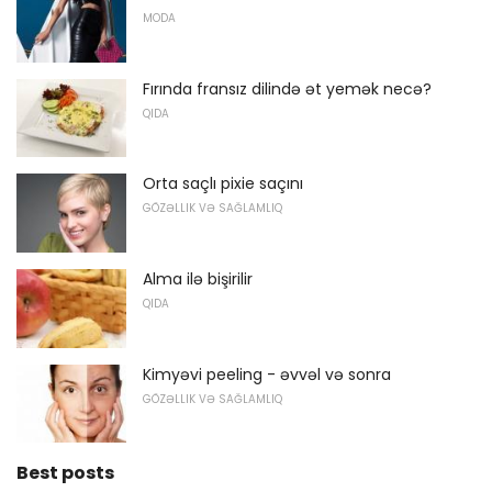
MODA
Fırında fransız dilində ət yemək necə?
QIDA
Orta saçlı pixie saçını
GÖZƏLLIK VƏ SAĞLAMLIQ
Alma ilə bişirilir
QIDA
Kimyəvi peeling - əvvəl və sonra
GÖZƏLLIK VƏ SAĞLAMLIQ
Best posts