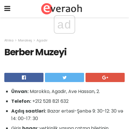
ad
Afrika
Mərakeş
Agadir
Berber Muzeyi
Ünvan:
Marokko, Agadir, Ave Hassan, 2.
Telefon:
+212 528 821 632
Açılış saatləri:
Bazar ertəsi-Şənbə 9: 30-12: 30 və
14: 00-17: 30
Giriş
haqqı:
yetkinlik yaşına çatma biletinin