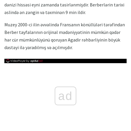
dənizi hissəsi eyni zamanda təsirlənmişdir. Berberlərin tarixi
əslində ən zəngin və təxminən 9 min ildir.
Muzey 2000-ci ilin əvvəlində Fransanın könüllüləri tərəfindən
Berber tayfalarının orijinal mədəniyyətinin mümkün qədər
hər cür mümkünlüyünü qoruyan Agadir rəhbərliyinin böyük
dəstəyi ilə yaradılmış və açılmışdır.
ad