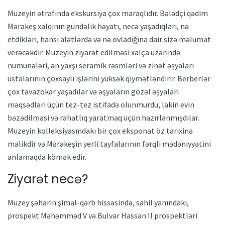
Muzeyin ətrafında ekskursiya çox maraqlıdır. Bələdçi qədim
Mərakeş xalqının gündəlik həyatı, necə yaşadıqları, nə
etdikləri, hansı alətlərdə və nə ovladığına dair sizə məlumat
verəcəkdir. Muzeyin ziyarət edilməsi xalça üzərində
nümunələri, ən yaxşı seramik rəsmləri və zinət əşyaları
ustalarının çoxsaylı işlərini yüksək qiymətləndirir. Berberlər
çox təvazökar yaşadılar və əşyaların gözəl əşyaları
məqsədləri üçün tez-tez istifadə olunmurdu, lakin evin
bəzədilməsi və rahatlıq yaratmaq üçün hazırlanmışdılar.
Muzeyin kolleksiyasındakı bir çox eksponat öz tarixinə
malikdir və Mərakeşin yerli tayfalarının fərqli mədəniyyətini
anlamaqda kömək edir.
Ziyarət necə?
Muzey şəhərin şimal-qərb hissəsində, sahil yanındakı,
prospekt Məhəmməd V və Bulvar Hassan II prospektləri