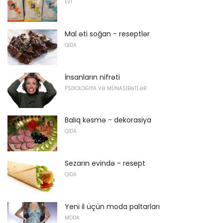
EVI
Mal əti soğan - reseptlər
QIDA
İnsanların nifrəti
PSIXOLOGIYA VƏ MÜNASIBƏTLƏR
Balıq kəsmə - dekorasiya
QIDA
Sezarın evində - resept
QIDA
Yeni il üçün moda paltarları
MODA