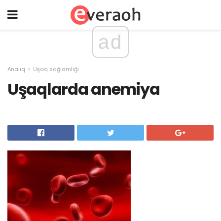
ad
Analıq
Uşaq sağlamlığı
Uşaqlarda anemiya