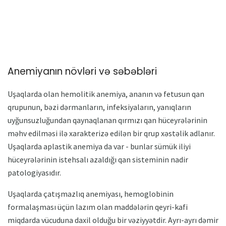
Anemiyanın növləri və səbəbləri
Uşaqlarda olan hemolitik anemiya, ananın və fetusun qan
qrupunun, bəzi dərmanların, infeksiyaların, yanıqların
uyğunsuzluğundan qaynaqlanan qırmızı qan hüceyrələrinin
məhv edilməsi ilə xarakterizə edilən bir qrup xəstəlik adlanır.
Uşaqlarda aplastik anemiya da var - bunlar sümük iliyi
hüceyrələrinin istehsalı azaldığı qan sisteminin nadir
patologiyasıdır.
Uşaqlarda çatışmazlıq anemiyası, hemoglobinin
formalaşması üçün lazım olan maddələrin qeyri-kafi
miqdarda vücuduna daxil olduğu bir vəziyyətdir. Ayrı-ayrı dəmir