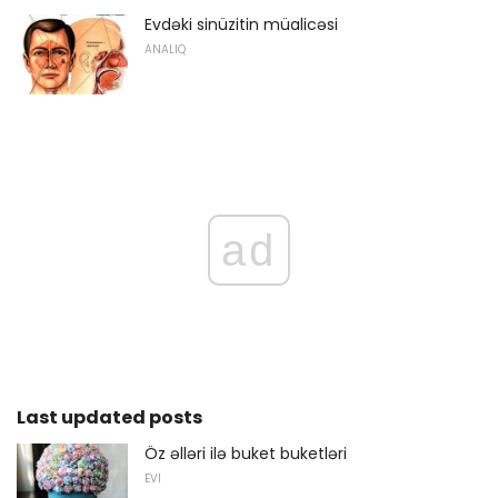
Evdəki sinüzitin müalicəsi
ANALIQ
ad
Last updated posts
Öz əlləri ilə buket buketləri
EVI