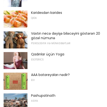
Karidesdən karides
QIDA
Vaxtın necə dəyişə biləcəyini göstərən 20
gözəl nümunə
PSIXOLOGIYA VƏ MÜNASIBƏTLƏR
Qadınlar üçün Yoga
ESOTERICS
AAA batareyaları nədir?
EVI
Pashupatinath
ASIYA