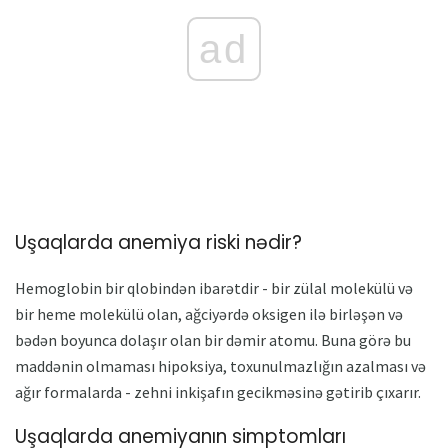
ad
Uşaqlarda anemiya riski nədir?
Hemoglobin bir qlobindən ibarətdir - bir zülal molekülü və
bir heme molekülü olan, ağciyərdə oksigen ilə birləşən və
bədən boyunca dolaşır olan bir dəmir atomu. Buna görə bu
maddənin olmaması hipoksiya, toxunulmazlığın azalması və
ağır formalarda - zehni inkişafın gecikməsinə gətirib çıxarır.
Uşaqlarda anemiyanın simptomları