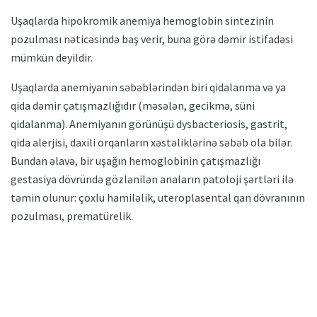
Uşaqlarda hipokromik anemiya hemoglobin sintezinin
pozulması nəticəsində baş verir, buna görə dəmir istifadəsi
mümkün deyildir.
Uşaqlarda anemiyanın səbəblərindən biri qidalanma və ya
qida dəmir çatışmazlığıdır (məsələn, gecikmə, süni
qidalanma). Anemiyanın görünüşü dysbacteriosis, gastrit,
qida alerjisi, daxili orqanların xəstəliklərinə səbəb ola bilər.
Bundan əlavə, bir uşağın hemoglobinin çatışmazlığı
gestasiya dövründə gözlənilən anaların patoloji şərtləri ilə
təmin olunur: çoxlu hamiləlik, uteroplasental qan dövranının
pozulması, prematürelik.