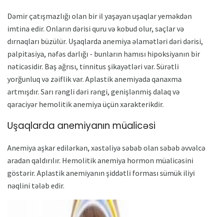
Dəmir çatışmazlığı olan bir il yaşayan uşaqlar yeməkdən
imtina edir. Onların dərisi quru və kobud olur, saçlar və
dırnaqları büzülür. Uşaqlarda anemiya əlamətləri dəri dərisi,
palpitasiya, nəfəs darlığı - bunların hamısı hipoksiyanın bir
nəticəsidir. Baş ağrısı, tinnitus şikayətləri var. Sürətli
yorğunluq və zəiflik var. Aplastik anemiyada qanaxma
artmışdır. Sarı rəngli dəri rəngi, genişlənmiş dalaq və
qaraciyər hemolitik anemiya üçün xarakterikdir.
Uşaqlarda anemiyanın müalicəsi
Anemiya aşkar edilərkən, xəstəliyə səbəb olan səbəb əvvəlcə
aradan qaldırılır. Hemolitik anemiya hormon müalicəsini
göstərir. Aplastik anemiyanın şiddətli forması sümük iliyi
nəqlini tələb edir.