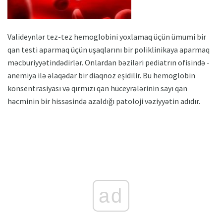
Valideynlər tez-tez hemoglobini yoxlamaq üçün ümumi bir
qan testi aparmaq üçün uşaqlarını bir poliklinikaya aparmaq
məcburiyyətindədirlər. Onlardan bəziləri pediatrın ofisində -
anemiya ilə əlaqədar bir diaqnoz eşidilir. Bu hemoglobin
konsentrasiyası və qırmızı qan hüceyrələrinin sayı qan
həcminin bir hissəsində azaldığı patoloji vəziyyətin adıdır.
ad