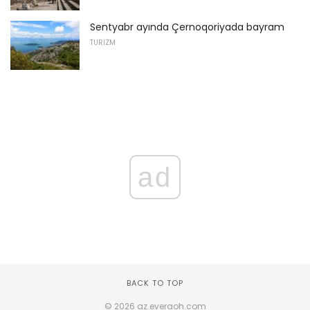
Sentyabr ayında Çernoqoriyada bayram
TURIZM
ad
BACK TO TOP
© 2026 az.everaoh.com