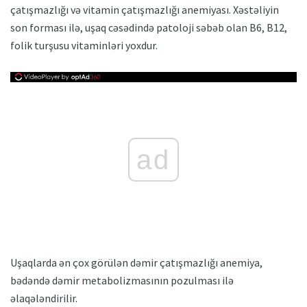
çatışmazlığı və vitamin çatışmazlığı anemiyası. Xəstəliyin
son forması ilə, uşaq cəsədində patoloji səbəb olan B6, B12,
folik turşusu vitaminləri yoxdur.
ad
Uşaqlarda ən çox görülən dəmir çatışmazlığı anemiya,
bədəndə dəmir metabolizmasının pozulması ilə
əlaqələndirilir.