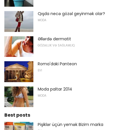
Qışda necə gözəl geyinmək olar?
MODA
Əllərdə dermatit
GÖZƏLLIK VƏ SAĞLAMLIQ
Roma'daki Panteon
EVI
Moda paltar 2014
MODA
Best posts
Pişiklər üçün yemək Bizim marka