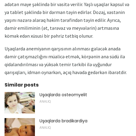
adətən maye şəklində bir vasitə verilir. Yaşlı uşaqlar kapsul və
ya tablet şəklində bir dərman təyin edirlər. Dozaj, xəstənin
yaşını nəzərə alaraq həkim tərəfindən təyin edilir. Ayrıca,
dəmir emiliminin (ət, tərəvəz və meyvələrin) artmasına
kömək edən xüsusi bir pəhriz tətbiq olunur.
Uşaqlarda anemiyanın qarşısının alınması gələcək anada
dəmir çatışmazlığını müalicə etmək, körpənin ana südü ilə
qidalandırılması və yüksək temir tərkibi ilə uyğundur
qarışıqları, idman oynarkən, açıq havada gedərkən ibarətdir.
Similar posts
Uşaqlarda osteomyelit
ANALIQ
Uşaqlarda bradikardiya
ANALIQ