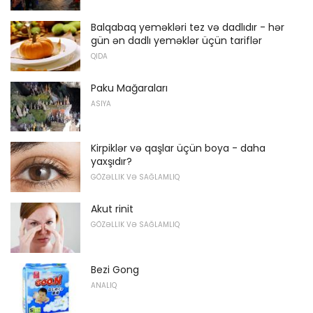
Balqabaq yeməkləri tez və dadlıdır - hər
gün ən dadlı yeməklər üçün tariflər
QIDA
Paku Mağaraları
ASIYA
Kirpiklər və qaşlar üçün boya - daha
yaxşıdır?
GÖZƏLLIK VƏ SAĞLAMLIQ
Akut rinit
GÖZƏLLIK VƏ SAĞLAMLIQ
Bezi Gong
ANALIQ