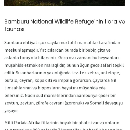
Samburu National Wildlife Refuge'nin flora və
faunası
Samburu ehtiyatı çox sayda müxtəlif məməlilər tərəfindən
məskunlaşmışdır. Yırtıcılardan burada bir bəbir, çita və
aslanla tanış ola bilərsiniz. Gecə ovu zamanı bu heyvanları
müşahidə etmək ən maraqlıdır, bunun üçün gecə safari təşkil
edilir. Su anbarlarının yaxınlığında tez-tez zebra, antelope,
bufalo, ceyran, köpək iti və impala görürsən. Çaylarda Nil
timsahlarının və hipposların həyatını müşahidə edə
bilərsiniz. Nadir süd məməlilərindən Samburiyə qədər bir
zeytun, zeytun, zürafə ceyranı (gerenuk) və Somali dəvəquşu
yaşayır.
Milli Parkda Afrika fillərinin böyük bir əhalisi var və onların
sayı təxminən 900 nəfərdir. Ziyarətçilər, bu böyük heyvanları