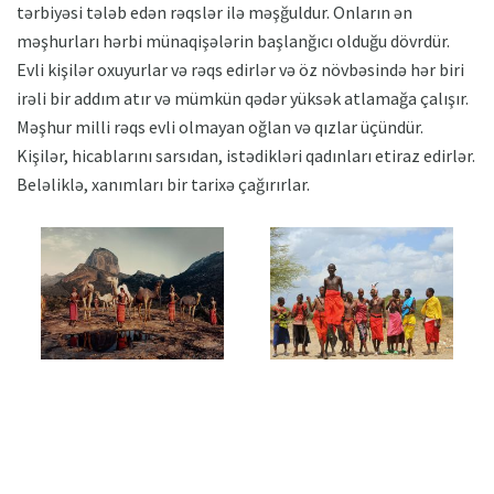
tərbiyəsi tələb edən rəqslər ilə məşğuldur. Onların ən
məşhurları hərbi münaqişələrin başlanğıcı olduğu dövrdür.
Evli kişilər oxuyurlar və rəqs edirlər və öz növbəsində hər biri
irəli bir addım atır və mümkün qədər yüksək atlamağa çalışır.
Məşhur milli rəqs evli olmayan oğlan və qızlar üçündür.
Kişilər, hicablarını sarsıdan, istədikləri qadınları etiraz edirlər.
Beləliklə, xanımları bir tarixə çağırırlar.