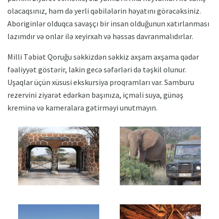
olacaqsınız, həm də yerli qəbilələrin həyatını görəcəksiniz.
Aboriginlər olduqca savaşçı bir insan olduğunun xatırlanması
lazımdır və onlar ilə xeyirxah və həssas davranmalıdırlar.
Milli Təbiət Qoruğu səkkizdən səkkiz axşam axşama qədər
fəaliyyət göstərir, lakin gecə səfərləri də təşkil olunur.
Uşaqlar üçün xüsusi ekskursiya proqramları var. Samburu
rezervini ziyarət edərkən başınıza, içməli suya, günəş
kreminə və kameralara gətirməyi unutmayın.