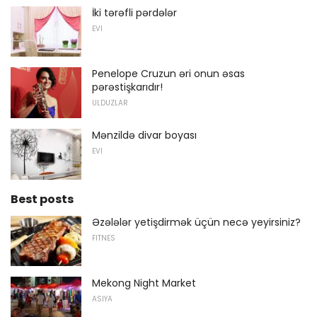
İki tərəfli pərdələr
EVI
Penelope Cruzun əri onun əsas
pərəstişkarıdır!
ULDUZLAR
Mənzildə divar boyası
EVI
Best posts
Əzələlər yetişdirmək üçün necə yeyirsiniz?
FITNES
Mekong Night Market
ASIYA