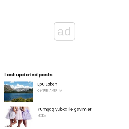
ad
Last updated posts
Epu Laken
CƏNUBI AMERIKA
Yumşaq yubka ilə geyimlər
MODA