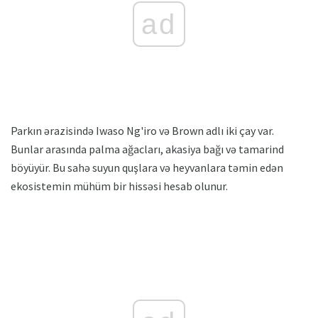
ad
Parkın ərazisində Iwaso Ng'iro və Brown adlı iki çay var.
Bunlar arasında palma ağacları, akasiya bağı və tamarind
böyüyür. Bu sahə suyun quşlara və heyvanlara təmin edən
ekosistemin mühüm bir hissəsi hesab olunur.