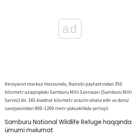
ad
Keniyanın mərkəz hissəsində, Nairobi paytaxtından 350
kilometr uzaqlıqdakı Samburu Milli Szervuarı (Samburu Milli
Sərvisi) dir. 165 kvadrat kilometr ərazini əhatə edir və dəniz
səviyyəsindən 800-1200 metr yüksəklikdə yerləşir.
Samburu National Wildlife Refuge haqqında
ümumi məlumat