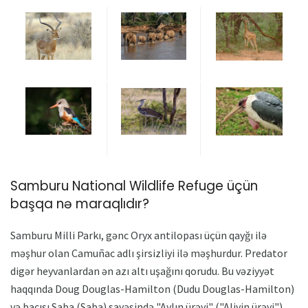
Samburu National Wildlife Refuge üçün
başqa nə maraqlıdır?
Samburu Milli Parkı, gənc Oryx antilopası üçün qayğı ilə
məşhur olan Camuñac adlı şirsizliyi ilə məşhurdur. Predator
digər heyvanlardan ən azı altı uşağını qorudu. Bu vəziyyət
haqqında Doug Douglas-Hamilton (Dudu Douglas-Hamilton)
və bacısı Saba (Saba) sayəsində "Aylın ürəyi" ("Aliyin ürəyi")