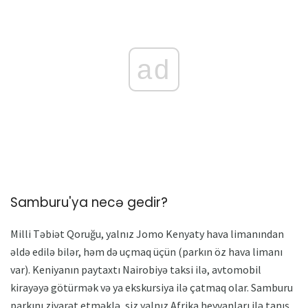
ad
Samburu'ya necə gedir?
Milli Təbiət Qoruğu, yalnız Jomo Kenyaty hava limanından
əldə edilə bilər, həm də uçmaq üçün (parkın öz hava limanı
var). Keniyanın paytaxtı Nairobiyə taksi ilə, avtomobil
kirayəyə götürmək və ya ekskursiya ilə çatmaq olar. Samburu
parkını ziyarət etməklə, siz yalnız Afrika heyvanları ilə tanış