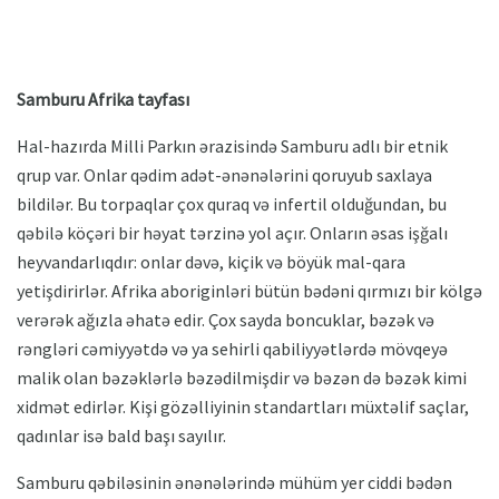
Samburu Afrika tayfası
Hal-hazırda Milli Parkın ərazisində Samburu adlı bir etnik
qrup var. Onlar qədim adət-ənənələrini qoruyub saxlaya
bildilər. Bu torpaqlar çox quraq və infertil olduğundan, bu
qəbilə köçəri bir həyat tərzinə yol açır. Onların əsas işğalı
heyvandarlıqdır: onlar dəvə, kiçik və böyük mal-qara
yetişdirirlər. Afrika aboriginləri bütün bədəni qırmızı bir kölgə
verərək ağızla əhatə edir. Çox sayda boncuklar, bəzək və
rəngləri cəmiyyətdə və ya sehirli qabiliyyətlərdə mövqeyə
malik olan bəzəklərlə bəzədilmişdir və bəzən də bəzək kimi
xidmət edirlər. Kişi gözəlliyinin standartları müxtəlif saçlar,
qadınlar isə bald başı sayılır.
Samburu qəbiləsinin ənənələrində mühüm yer ciddi bədən