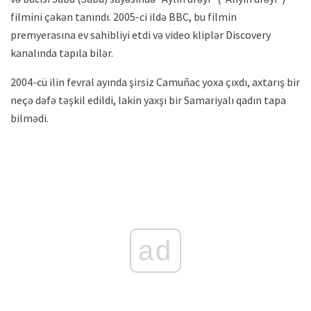
filmini çəkən tanındı. 2005-ci ildə BBC, bu filmin
premyerasına ev sahibliyi etdi və video kliplər Discovery
kanalında tapıla bilər.
2004-cü ilin fevral ayında şirsiz Camuñac yoxa çıxdı, axtarış bir
neçə dəfə təşkil edildi, lakin yaxşı bir Samariyalı qadın tapa
bilmədi.
ad