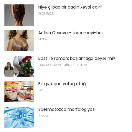
Niyə çılpaq bir qadın xəyal edir?
ESOTERICS
Anfisa Çexova - tərcümeyi-halı
MODA
Boss ilə roman: başlamağa dəyər mi?
PSIXOLOGIYA VƏ MÜNASIBƏTLƏR
Bir qız üçün yataq otağı
EVI
Spermatozoa morfologiyası
ANALIQ