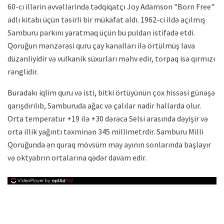
60-cı illərin əvvəllərində tədqiqatçı Joy Adamson "Born Free"
adlı kitabı üçün təsirli bir mükafat aldı. 1962-ci ildə açılmış
Samburu parkını yaratmaq üçün bu puldan istifadə etdi.
Qoruğun mənzərəsi quru çay kanalları ilə örtülmüş lava
düzənliyidir və vulkanik süxurları məhv edir, torpaq isə qırmızı
rənglidir.
Buradakı iqlim quru və isti, bitki örtüyünün çox hissəsi günəşə
qarışdırılıb, Samburuda ağac və çalılar nadir hallarda olur.
Orta temperatur +19 ilə +30 dərəcə Selsi arasında dəyişir və
orta illik yağıntı təxminən 345 millimetrdir. Samburu Milli
Qoruğunda ən quraq mövsüm may ayının sonlarında başlayır
və oktyabrın ortalarına qədər davam edir.