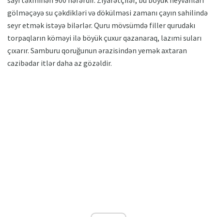
gölməçəyə su çəkdikləri və dökülməsi zamanı çayın sahilində
seyr etmək istəyə bilərlər. Quru mövsümdə filler qurudakı
torpaqların köməyi ilə böyük çuxur qazanaraq, lazımi suları
çıxarır. Samburu qoruğunun ərazisindən yemək axtaran
cazibədar itlər daha az gözəldir.