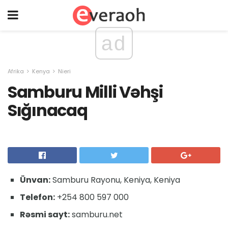
ad
Afrika
Kenya
Nieri
Samburu Milli Vəhşi
Sığınacaq
Ünvan:
Samburu Rayonu, Keniya, Keniya
Telefon:
+254 800 597 000
Rəsmi sayt:
samburu.net