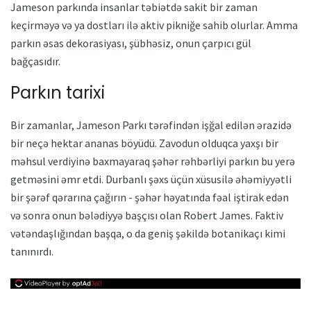
Jameson parkında insanlar təbiətdə sakit bir zaman
keçirməyə və ya dostları ilə aktiv pikniğe sahib olurlar. Amma
parkın əsas dekorasiyası, şübhəsiz, onun çarpıcı gül
bağçasıdır.
Parkın tarixi
Bir zamanlar, Jameson Parkı tərəfindən işğal edilən ərazidə
bir neçə hektar ananas böyüdü. Zavodun olduqca yaxşı bir
məhsul verdiyinə baxmayaraq şəhər rəhbərliyi parkın bu yerə
getməsini əmr etdi. Durbanlı şəxs üçün xüsusilə əhəmiyyətli
bir şərəf qərarına çağırın - şəhər həyatında fəal iştirak edən
və sonra onun bələdiyyə başçısı olan Robert James. Faktiv
vətəndaşlığından başqa, o da geniş şəkildə botanikaçı kimi
tanınırdı.