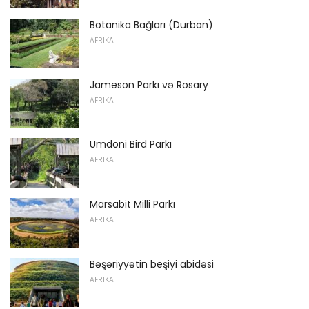
Botanika Bağları (Durban)
AFRIKA
Jameson Parkı və Rosary
AFRIKA
Umdoni Bird Parkı
AFRIKA
Marsabit Milli Parkı
AFRIKA
Bəşəriyyətin beşiyi abidəsi
AFRIKA