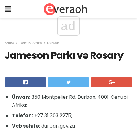
ad
Afrika
Cənubi Afrika
Durban
Jameson Parkı və Rosary
Ünvan:
350 Montpelier Rd, Durban, 4001, Cənubi
Afrika;
Telefon:
+27 31 303 2275;
Veb səhifə:
durban.gov.za