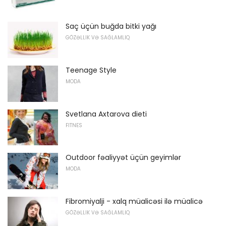
Saç üçün buğda bitki yağı
GÖZƏLLIK VƏ SAĞLAMLIQ
Teenage Style
MODA
Svetlana Axtarova dieti
FITNES
Outdoor fəaliyyət üçün geyimlər
MODA
Fibromiyalji - xalq müalicəsi ilə müalicə
GÖZƏLLIK VƏ SAĞLAMLIQ