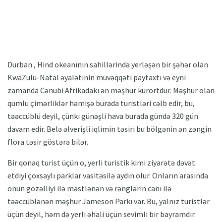
Durban , Hind okeanının sahillərində yerləşən bir şəhər olan
KwaZulu-Natal əyalətinin müvəqqəti paytaxtı və eyni
zamanda Cənubi Afrikadakı ən məşhur kurortdur. Məşhur olan
qumlu çimərliklər həmişə burada turistləri cəlb edir, bu,
təəccüblü deyil, çünki günəşli hava burada gündə 320 gün
davam edir. Belə əlverişli iqlimin təsiri bu bölgənin ən zəngin
flora təsir göstərə bilər.
Bir qonaq turist üçün o, yerli turistik kimi ziyarətə dəvət
etdiyi çoxsaylı parklar vasitəsilə aydın olur. Onların arasında
onun gözəlliyi ilə məstlənən və rənglərin canı ilə
təəccüblənən məşhur Jameson Parkı var. Bu, yalnız turistlər
üçün deyil, həm də yerli əhali üçün sevimli bir bayramdır.