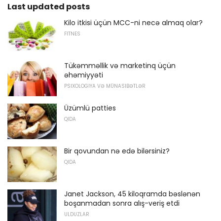
Last updated posts
Kilo itkisi üçün MCC-ni necə almaq olar?
FITNES
Tükəmməllik və marketinq üçün
əhəmiyyəti
PSIXOLOGIYA VƏ MÜNASIBƏTLƏR
Üzümlü patties
QIDA
Bir qovundan nə edə bilərsiniz?
QIDA
Janet Jackson, 45 kiloqramda bəslənən
boşanmadan sonra alış-veriş etdi
ULDUZLAR