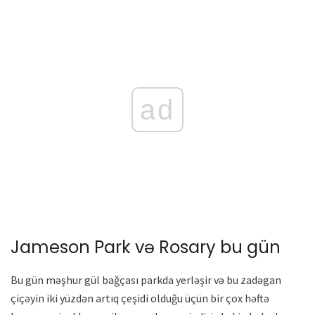
ad
Jameson Park və Rosary bu gün
Bu gün məşhur gül bağçası parkda yerləşir və bu zadəgan
çiçəyin iki yüzdən artıq çeşidi olduğu üçün bir çox həftə