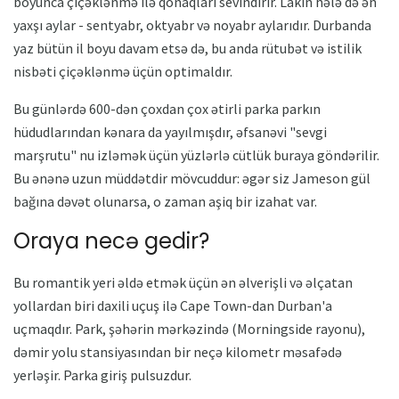
boyunca çiçəklənmə ilə qonaqları sevindirir. Lakin hələ də ən
yaxşı aylar - sentyabr, oktyabr və noyabr aylarıdır. Durbanda
yaz bütün il boyu davam etsə də, bu anda rütubət və istilik
nisbəti çiçəklənmə üçün optimaldır.
Bu günlərdə 600-dən çoxdan çox ətirli parka parkın
hüdudlarından kənara da yayılmışdır, əfsanəvi "sevgi
marşrutu" nu izləmək üçün yüzlərlə cütlük buraya göndərilir.
Bu ənənə uzun müddətdir mövcuddur: əgər siz Jameson gül
bağına dəvət olunarsa, o zaman aşiq bir izahat var.
Oraya necə gedir?
Bu romantik yeri əldə etmək üçün ən əlverişli və əlçatan
yollardan biri daxili uçuş ilə Cape Town-dan Durban'a
uçmaqdır. Park, şəhərin mərkəzində (Morningside rayonu),
dəmir yolu stansiyasından bir neçə kilometr məsafədə
yerləşir. Parka giriş pulsuzdur.