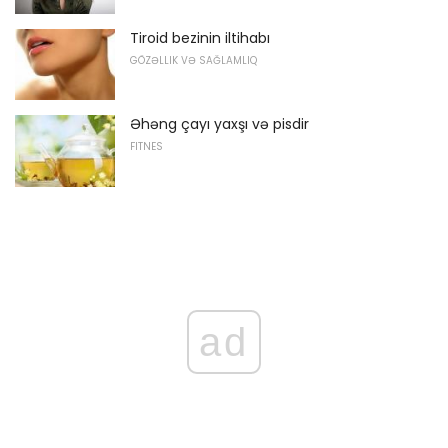
Tiroid bezinin iltihabı
GÖZƏLLIK VƏ SAĞLAMLIQ
Əhəng çayı yaxşı və pisdir
FITNES
ad