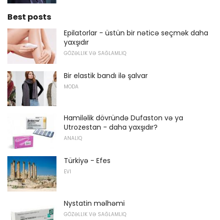
Best posts
Epilatorlar - üstün bir nəticə seçmək daha
yaxşıdır
GÖZƏLLIK VƏ SAĞLAMLIQ
Bir elastik bandı ilə şalvar
MODA
Hamiləlik dövründə Dufaston və ya
Utrozestan - daha yaxşıdır?
ANALIQ
Türkiyə - Efes
EVI
Nystatin məlhəmi
GÖZƏLLIK VƏ SAĞLAMLIQ