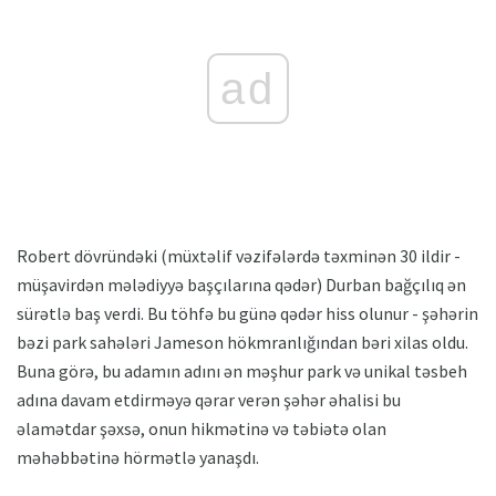
ad
Robert dövründəki (müxtəlif vəzifələrdə təxminən 30 ildir -
müşavirdən mələdiyyə başçılarına qədər) Durban bağçılıq ən
sürətlə baş verdi. Bu töhfə bu günə qədər hiss olunur - şəhərin
bəzi park sahələri Jameson hökmranlığından bəri xilas oldu.
Buna görə, bu adamın adını ən məşhur park və unikal təsbeh
adına davam etdirməyə qərar verən şəhər əhalisi bu
əlamətdar şəxsə, onun hikmətinə və təbiətə olan
məhəbbətinə hörmətlə yanaşdı.