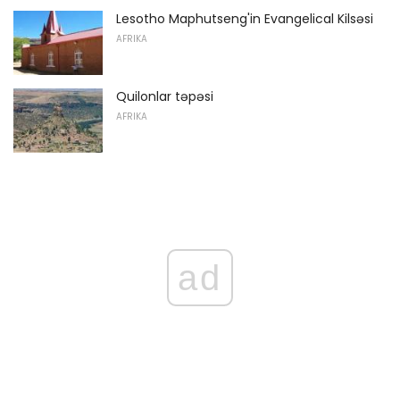
Lesotho Maphutseng'in Evangelical Kilsəsi
AFRIKA
Quilonlar təpəsi
AFRIKA
ad