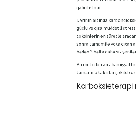
qəbul etmir.
Dərinin altında karbondioksid
güclü və qısa müddətli stress
toksinlərin ən sürətlə aradan
sonra tamamilə yoxa çıxan ağ
bədən 3 həftə daha sıx yenil
Bu metodun ən əhəmiyyətli üs
tamamilə təbii bir şəkildə ort
Karboksieterapi 