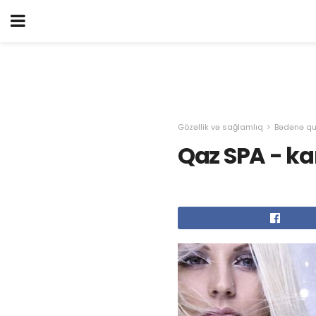
Gözəllik və sağlamlıq
Bədənə qu
Qaz SPA - ka