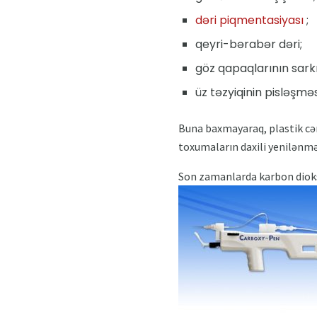
dəri piqmentasiyası
;
qeyri-bərabər dəri;
göz qapaqlarının sark
üz təzyiqinin pisləşməs
Buna baxmayaraq, plastik cə
toxumaların daxili yenilənmə
Son zamanlarda karbon dioksi