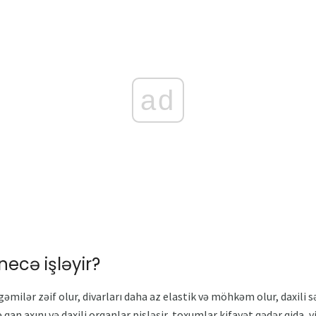
ad
necə işləyir?
ilər zəif olur, divarları daha az elastik və möhkəm olur, daxili s
ə qan axını və daxili orqanlar pisləşir, toxumlar kifayət qədər qida,