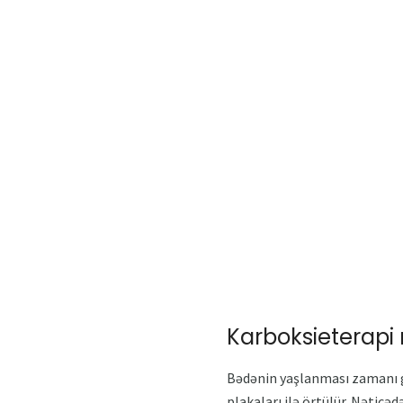
Karboksieterapi 
Bədənin yaşlanması zamanı gəm
plakaları ilə örtülür. Nəticəd