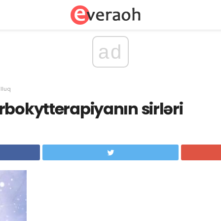
ad
lluq
rbokytterapiyanın sirləri