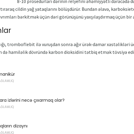
8-10 prosedurları dərinin relyefini əhəmiyyətli dərəcədə d
tıraraq cildin yağ yataqlarını bölüşdürür. Bundan əlavə, karboksie
rımları bərkitmək üçün dəri görünüşünü yaxşılaşdırmaq üçün bir ad
lar
ığı, tromboflebit ilə vuruşdan sonra ağır ürək-damar xəstəlikləri
də hamiləlik dövründə karbon dioksidini tətbiq etmək tövsiyə edi
 manikür
AĞLAMLIQ
ara izlərini necə çıxarmaq olar?
AĞLAMLIQ
aqların dizaynı
AĞLAMLIQ