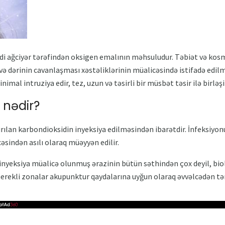
sidi ağciyər tərəfindən oksigen emalının məhsuludur. Təbiət və kos
i və dərinin cavanlaşması xəstəliklərinin müalicəsində istifadə edi
imal intruziya edir, tez, uzun və təsirli bir müsbət təsir ilə birləşi
 nədir?
ırılan karbondioksidin inyeksiya edilməsindən ibarətdir. İnfeksiyonu
əsindən asılı olaraq müəyyən edilir.
 inyeksiya müalicə olunmuş ərazinin bütün səthindən çox deyil, bio
Gerekli zonalar akupunktur qaydalarına uyğun olaraq əvvəlcədən tə