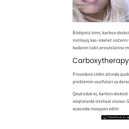
Bildiyiniz kimi, karbon diok
irəliləyiş kas-iskelet sistem
bədənin təbii proseslərinə min
Carboxytherapy
Prosedura cildin altında qızd
problemin vəzifələri və dərəc
Qeyd edək ki, karbon dioksid
nöqtələrdə istehsal olunur. 
əsasında müəyyən edilir.