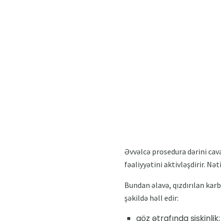
Əvvəlcə prosedura dərini cav
fəaliyyətini aktivləşdirir. Nət
Bundan əlavə, qızdırılan kar
şəkildə həll edir:
göz ətrafında şişkinlik;