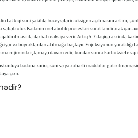
in tətbiqi süni şəkildə hüceyrələrin oksigen açılmasını artırır, çü
ə səbəb olur. Bədənin metabolik prosesləri sürətləndirərək qan axı
 qaldırılması ilə dərhal reaksiya verir. Artıq 5-7 dəqiqə ərzində ka
ciyər və böyrəklərdən atılmağa başlayır. Enjeksiyonun yaratdığı t
ənmə rejimində işləməyə davam edir, bundan sonra karboksieterapiy
tünlüyü bədənə xarici, süni və ya zəhərli maddələr gətirilməməsid
aya çıxır.
nədir?