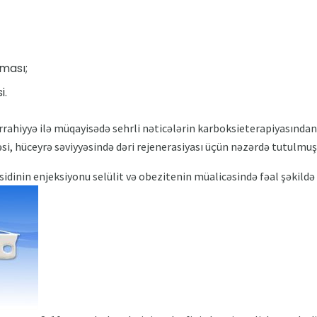
ması;
i.
rrahiyyə ilə müqayisədə sehrli nəticələrin karboksieterapiyasınd
si, hüceyrə səviyyəsində dəri rejenerasiyası üçün nəzərdə tutulmuş
dinin enjeksiyonu selülit və obezitenin müalicəsində fəal şəkildə 