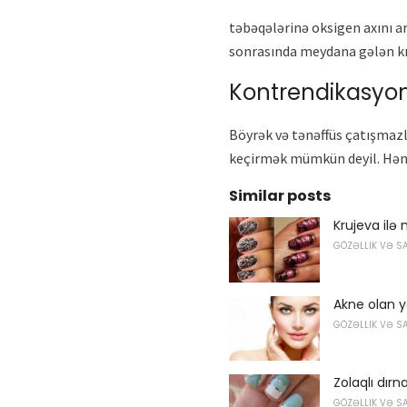
təbəqələrinə oksigen axını ar
sonrasında meydana gələn kıv
Kontrendikasyon
Böyrək və tənəffüs çatışmazl
keçirmək mümkün deyil. Həm 
Similar posts
Krujeva ilə
GÖZƏLLIK VƏ S
Akne olan y
GÖZƏLLIK VƏ S
Zolaqlı dırn
GÖZƏLLIK VƏ S