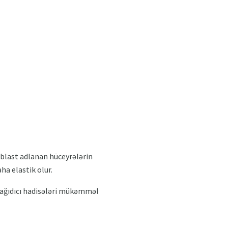
oblast adlanan hüceyrələrin
aha elastik olur.
dağıdıcı hadisələri mükəmməl