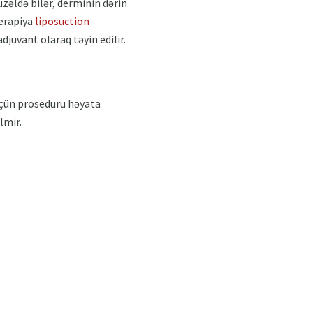
üzəldə bilər, derminin dərin
terapiya
liposuction
juvant olaraq təyin edilir.
 üçün proseduru həyata
lmir.