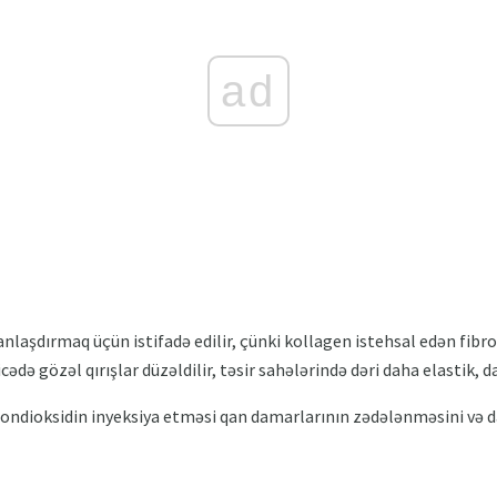
ad
anlaşdırmaq üçün istifadə edilir, çünki kollagen istehsal edən fibr
icədə gözəl qırışlar düzəldilir, təsir sahələrində dəri daha elastik, d
bondioksidin inyeksiya etməsi qan damarlarının zədələnməsini və 