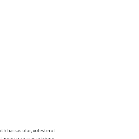
əth həssas olur, xolesterol
 vitamin və ən əsası oksigen