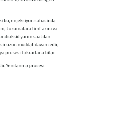
nki bu, enjeksiyon sahəsində
nı, toxumalara limf axını və
rbondioksid yarım saatdan
əsir uzun müddət davam edir,
a prosesi təkrarlana bilər.
ir. Yenilənmə prosesi