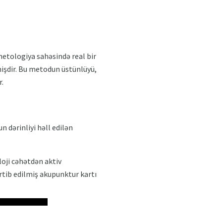
metologiya sahəsində real bir
lmişdir. Bu metodun üstünlüyü,
r.
n dərinliyi həll edilən
loji cəhətdən aktiv
rtib edilmiş akupunktur kartı