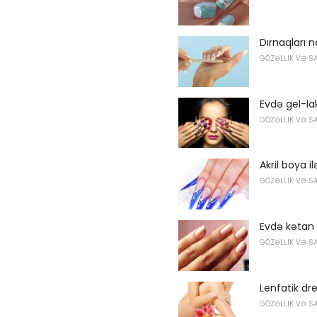
Dırnaqları 
GÖZƏLLIK VƏ S
Evdə gel-la
GÖZƏLLIK VƏ S
Akril boya i
GÖZƏLLIK VƏ S
Evdə kətan
GÖZƏLLIK VƏ S
Lenfatik dr
GÖZƏLLIK VƏ S