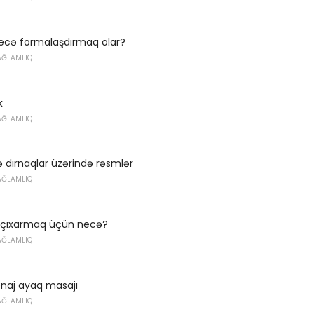
necə formalaşdırmaq olar?
AĞLAMLIQ
k
AĞLAMLIQ
lə dırnaqlar üzərində rəsmlər
AĞLAMLIQ
 çıxarmaq üçün necə?
AĞLAMLIQ
enaj ayaq masajı
AĞLAMLIQ