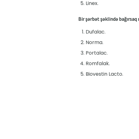
Linex.
Bir şərbət şəklində bağırsaq
Dufalac.
Norma.
Portalac.
Romfalak.
Biovestin Lacto.