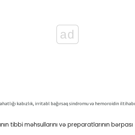
ad
atlığı kabızlık, irritabl bağırsaq sindromu və hemoroidin iltihabı
nın tibbi məhsullarını və preparatlarının bərpası