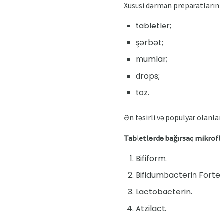
Xüsusi dərman preparatlarını
tabletlər;
şərbət;
mumlar;
drops;
toz.
Ən təsirli və populyar olanla
Tabletlərdə bağırsaq mikrofl
Bifiform.
Bifidumbacterin Forte
Lactobacterin.
Atzilact.