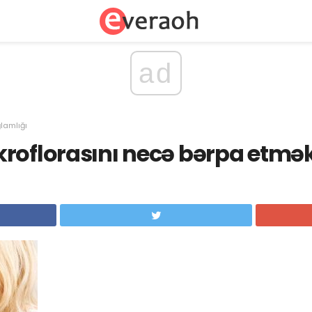
ad
lamlığı
roflorasını necə bərpa etmək