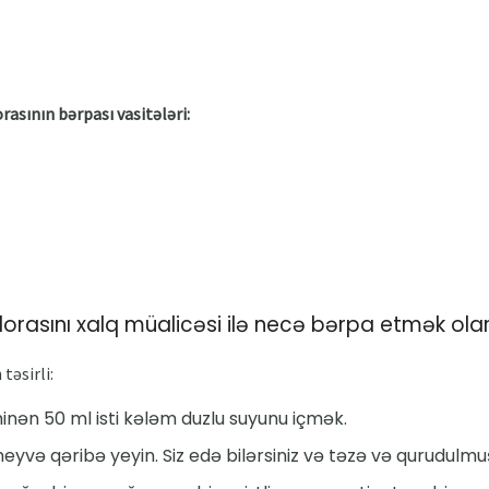
asının bərpası vasitələri:
lorasını xalq müalicəsi ilə necə bərpa etmək ola
təsirli:
ən 50 ml isti kələm duzlu suyunu içmək.
eyvə qəribə yeyin. Siz edə bilərsiniz və təzə və qurudulmu