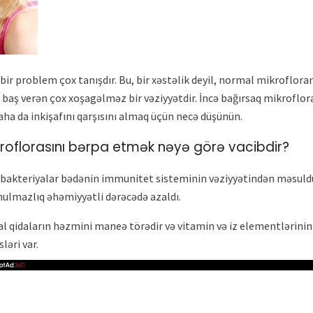
 bir problem çox tanışdır. Bu, bir xəstəlik deyil, normal mikrofl
baş verən çox xoşagəlməz bir vəziyyətdir. İncə bağırsaq mikroflor
ha da inkişafını qarşısını almaq üçün necə düşünün.
roflorasını bərpa etmək nəyə görə vacibdir?
n bakteriyalar bədənin immunitet sisteminin vəziyyətindən məsuld
ulmazlıq əhəmiyyətli dərəcədə azaldı.
mal qidaların həzmini maneə törədir və vitamin və iz elementlərinin
ləri var.