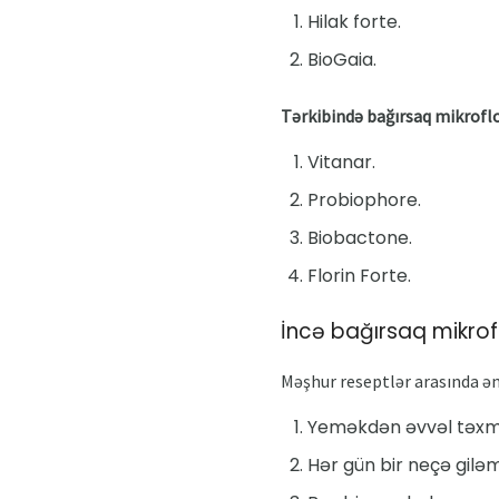
Hilak forte.
BioGaia.
Tərkibində bağırsaq mikroflor
Vitanar.
Probiophore.
Biobactone.
Florin Forte.
İncə bağırsaq mikrof
Məşhur reseptlər arasında ən 
Yeməkdən əvvəl təxmin
Hər gün bir neçə giləm