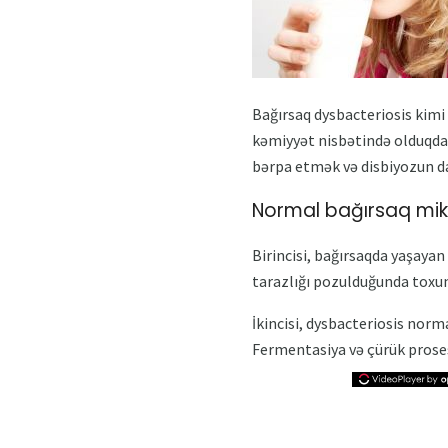
Bağırsaq dysbacteriosis kimi
kəmiyyət nisbətində olduqda 
bərpa etmək və disbiyozun da
Normal bağırsaq mik
Birincisi, bağırsaqda yaşaya
tarazlığı pozulduğunda toxun
İkincisi, dysbacteriosis nor
Fermentasiya və çürük proses