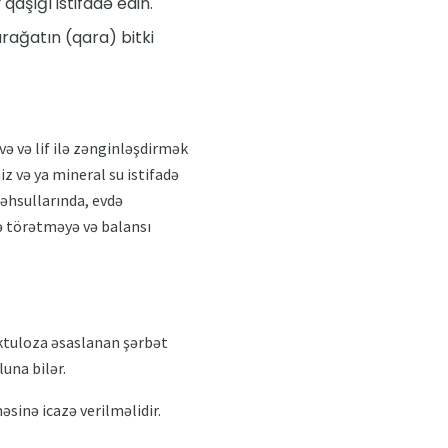
qaşığı istifadə edin.
rağatın (qara) bitki
və və lif ilə zənginləşdirmək
z və ya mineral su istifadə
məhsullarında, evdə
ə törətməyə və balansı
?
aktuloza əsaslanan şərbət
luna bilər.
sinə icazə verilməlidir.