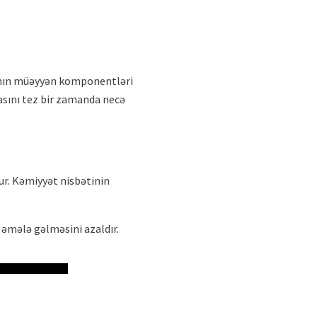
oranın müəyyən komponentləri
asını tez bir zamanda necə
ur. Kəmiyyət nisbətinin
 əmələ gəlməsini azaldır.