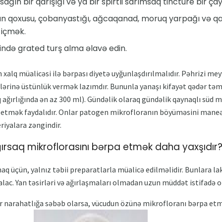
ın bir qarışığı və ya bir spirtli sarımsaq tincture bir çay 
un qoxusu, çobanyastığı, ağcaqanad, moruq yarpağı və qa
 içmək.
ində grated turş alma əlavə edin.
 xalq müalicəsi ilə bərpası diyetə uyğunlaşdırılmalıdır. Pəhrizi mey
vlərinə üstünlük vermək lazımdır. Bununla yanaşı kifayət qədər təmi
 ağırlığında ən az 300 ml). Gündəlik olaraq gündəlik qaynaqlı süd 
 etmək faydalıdır. Onlar patogen mikrofloranın böyüməsini mane
riyalara zəngindir.
ırsaq mikroflorasını bərpa etmək daha yaxşıdır
q üçün, yalnız təbii preparatlarla müalicə edilməlidir. Bunlara l
falac. Yan təsirləri və ağırlaşmaları olmadan uzun müddət istifadə o
bir narahatlığa səbəb olarsa, vücudun özünə mikrofloranı bərpa etmə