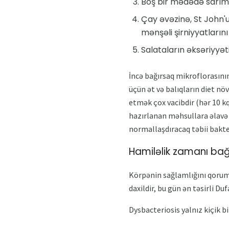
Boş bir mədədə sarımsağ
Çay əvəzinə, St John'
mənşəli şirniyyatlarını
Salataların əksəriyyət
İncə bağırsaq mikroflorasının
üçün ət və balıqların diet nö
etmək çox vacibdir (hər 10 kq
hazırlanan məhsullara əlavə
normallaşdıracaq təbii bakte
Hamiləlik zamanı bağ
Körpənin sağlamlığını qoruma
daxildir, bu gün ən təsirli Du
Dysbacteriosis yalnız kiçik 