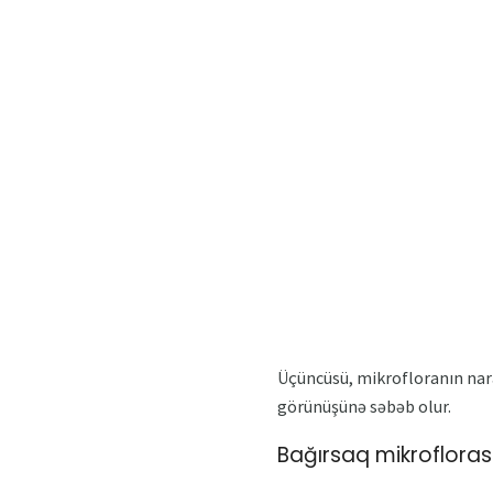
Üçüncüsü, mikrofloranın narah
görünüşünə səbəb olur.
Bağırsaq mikroflorası