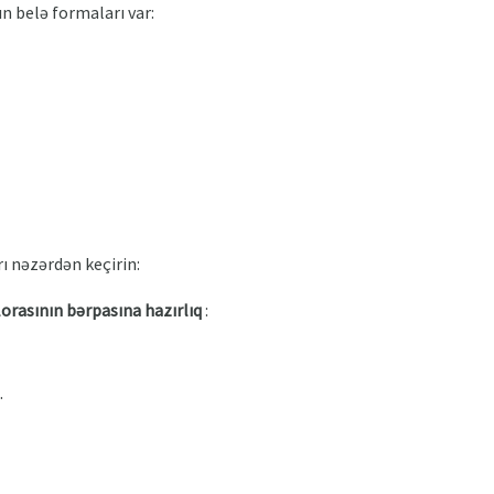
n belə formaları var:
rı nəzərdən keçirin:
orasının bərpasına hazırlıq
:
.