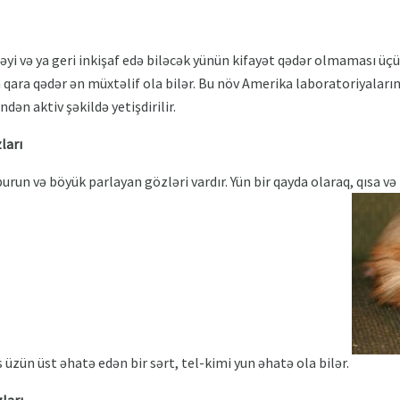
biləyi və ya geri inkişaf edə biləcək yünün kifayət qədər olmaması ü
 qara qədər ən müxtəlif ola bilər. Bu növ Amerika laboratoriyalarınd
indən aktiv şəkildə yetişdirilir.
ları
urun və böyük parlayan gözləri vardır. Yün bir qayda olaraq, qısa 
s üzün üst əhatə edən bir sərt, tel-kimi yun əhatə ola bilər.
ları