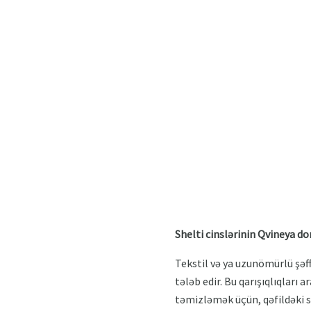
Shelti cinslərinin Qvineya do
Tekstil və ya uzunömürlü şəffa
tələb edir. Bu qarışıqlıqları
təmizləmək üçün, qəfildəki sa