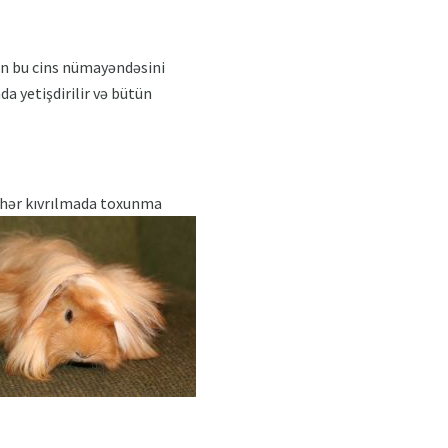
çün bu cins nümayəndəsini
a yetişdirilir və bütün
və hər kıvrılmada toxunma