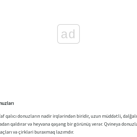
ad
nuzları
f qalıcı donuzların nadir irqlərindən biridir, uzun müddətli, dalğalı
 aradan qaldırar və heyvana qəşəng bir görünüş verər. Qvineya donuzla
çları və çirkləri buraxmaq lazımdır.