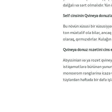
dalğalı və sərt olmalıdır. Yü
Self cinsinin Qvineya donuzla
Bu növün xüsusi bir xüsusiyyə
ton müxtəlif ola bilər, ancaq
olaraq, qırmızıdırlar. Kulağın 
Qvineya donuz rozetini cins 
Abyssinian və ya rozet qvine
istiqamətlərə bürünən yunun t
monoxrom rənglərinə icazə veri
tüylərdən həftədə bir dəfə işl