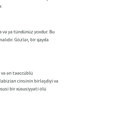
r.
ma və ya tündünüz yoxdur. Bu
alıdır. Gözlər, bir qayda
 və ən təəccüblü
bizian cinsinin birləşdiyi və
susi bir xüsusiyyəti ölü