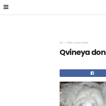
Evi
Pets icazə verilir
Qvineya donu