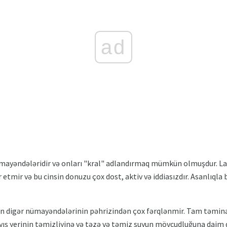
ad
mayəndələridir və onları "kral" adlandırmaq mümkün olmuşdur. Lak
 etmir və bu cinsin donuzu çox dost, aktiv və iddiasızdır. Asanlıqla 
digər nümayəndələrinin pəhrizindən çox fərqlənmir. Tam təminatlı
şayış yerinin təmizliyinə və təzə və təmiz suyun mövcudluğuna daim