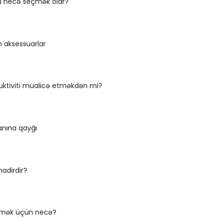
şu necə seçmək olar?
n aksessuarlar
nyuktiviti müalicə etməkdən mi?
nına qayğı
 nadirdir?
eçmək üçün necə?