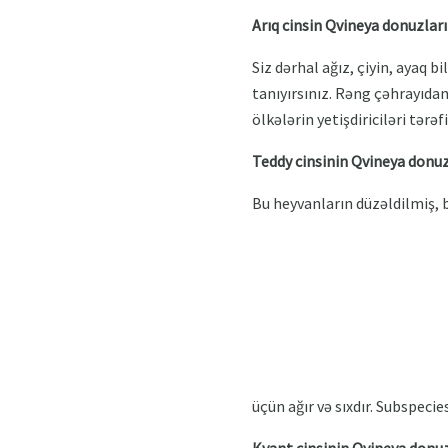
Arıq cinsin Qvineya donuzları
Siz dərhal ağız, çiyin, ayaq 
tanıyırsınız. Rəng çəhrayıdan
ölkələrin yetişdiriciləri tərəf
Teddy cinsinin Qvineya donuz
Bu heyvanların düzəldilmiş, b
üçün ağır və sıxdır. Subspecie
Kvant cinsinin Qvineya donuz