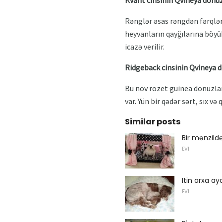
Rənglər əsas rəngdən fərqlənə
heyvanların qayğılarına böyük
icazə verilir.
Ridgeback cinsinin Qvineya 
Bu növ rozet guinea donuzlar
var. Yün bir qədər sərt, sıx və q
Similar posts
Bir mənzildə
EVI
Itin arxa ay
EVI