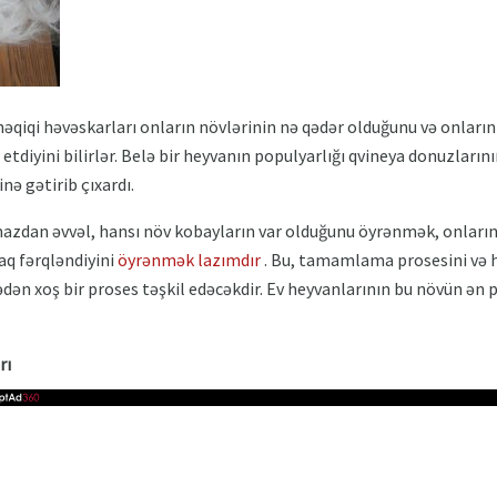
əqiqi həvəskarları onların növlərinin nə qədər olduğunu və onların
 etdiyini bilirlər. Belə bir heyvanın populyarlığı qvineya donuzları
inə gətirib çıxardı.
mazdan əvvəl, hansı növ kobayların var olduğunu öyrənmək, onları
aq fərqləndiyini
öyrənmək lazımdır
. Bu, tamamlama prosesini və 
mədən xoş bir proses təşkil edəcəkdir. Ev heyvanlarının bu növün ən
rı