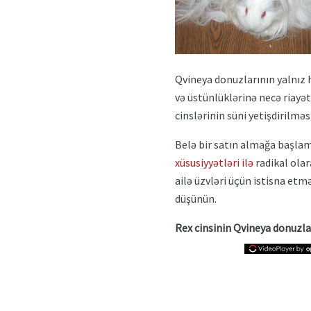
Qvineya donuzlarının yalnız h
və üstünlüklərinə necə riayət
cinslərinin süni yetişdirilməs
Belə bir satın almağa başla
xüsusiyyətləri ilə
radikal olar
ailə üzvləri üçün istisna et
düşünün.
Rex cinsinin Qvineya donuzla