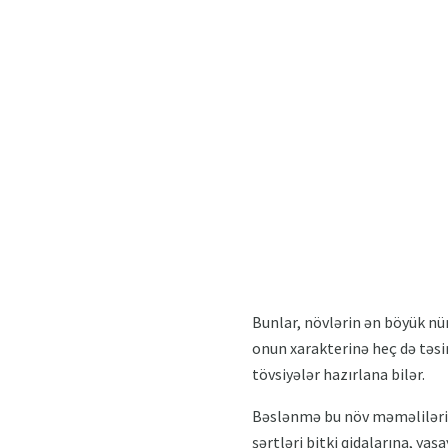
Bunlar, növlərin ən böyük nü
onun xarakterinə heç də təsir
tövsiyələr hazırlana bilər.
Bəslənmə bu növ məməlilərin 
şərtləri bitki qidalarına, ya