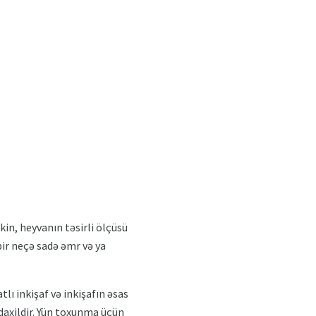
in, heyvanın təsirli ölçüsü
bir neçə sadə əmr və ya
 inkişaf və inkişafın əsas
 daxildir. Yün toxunma üçün