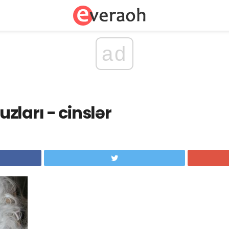
ad
zları - cinslər