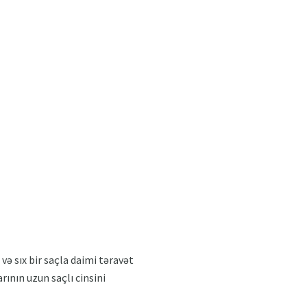
 və sıx bir saçla daimi təravət
rının uzun saçlı cinsini