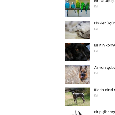
Bir tutuqu
EVI
Pişiklər üçü
EVI
Bir itin ko
EVI
Alman çoba
EVI
Itlərin cinsi
EVI
Bir pişik s