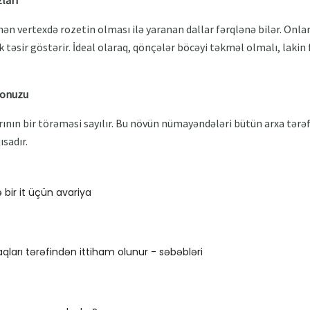
n vertexdə rozetin olması ilə yaranan dallar fərqlənə bilər. Onların
 təsir göstərir. İdeal olaraq, qönçələr böcəyi təkməl olmalı, lakin f
donuzu
ının bir törəməsi sayılır. Bu növün nümayəndələri bütün arxa tərəf
ısadır.
 bir it üçün avariya
aqları tərəfindən ittiham olunur - səbəbləri