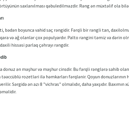
n örtüyünün saxlanılması qəbuledilməzdir. Rəng ən müxtəlif ola bilə
rı
ti, bədən boyunca vahid saç rəngidir. Fərqli bir rəngli tan, daxilol
 qara və ağ olanlar çox populyardır. Palto rəngini təmiz və dərin olm
daxili hissəsi parlaq çəhrayı rəngdir.
edib
ya donuz ən məşhur və məşhur cinsdir. Bu fərqli rənglərə sahib olan
əəccüblü rozetləri ilə həmkarları fərqlənir. Qoyun donuzlarının Ha
lir. Sərgidə ən azı 8 "vichras" olmalıdır, daha yaxşıdır. Baxımın xü
əməlidir.