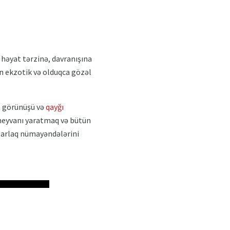
 həyat tərzinə, davranışına
nın ekzotik və olduqca gözəl
n görünüşü və
qayğı
heyvanı yaratmaq və bütün
 parlaq nümayəndələrini