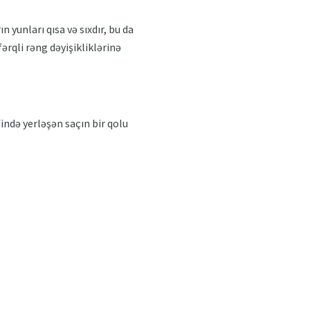
 yunları qısa və sıxdır, bu da
ərqli rəng dəyişikliklərinə
ində yerləşən saçın bir qolu