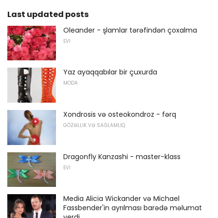
Last updated posts
Oleander - şlamlar tərəfindən çoxalma
EVI
Yaz ayaqqabılar bir çuxurda
MODA
Xondrosis və osteokondroz - fərq
GÖZƏLLIK VƏ SAĞLAMLIQ
Dragonfly Kanzashi - master-klass
EVI
Media Alicia Wickander və Michael
Fassbender'in ayrılması barədə məlumat
verdi