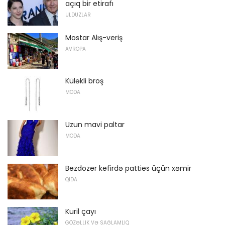
açıq bir etirafı
ULDUZLAR
Mostar Alış-veriş
AVROPA
Küləkli broş
MODA
Uzun mavi paltar
MODA
Bezdozer kefirdə patties üçün xəmir
QIDA
Kuril çayı
GÖZƏLLIK VƏ SAĞLAMLIQ