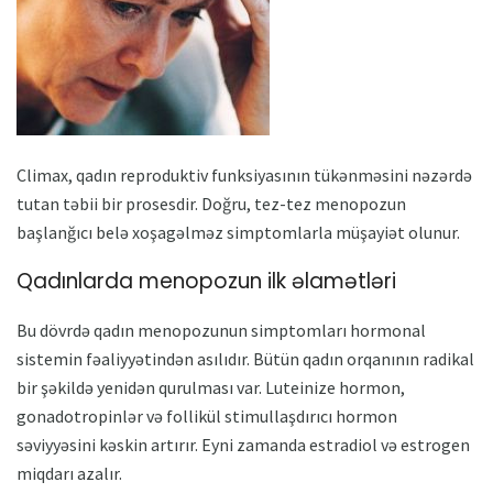
Climax, qadın reproduktiv funksiyasının tükənməsini nəzərdə
tutan təbii bir prosesdir. Doğru, tez-tez menopozun
başlanğıcı belə xoşagəlməz simptomlarla müşayiət olunur.
Qadınlarda menopozun ilk əlamətləri
Bu dövrdə qadın menopozunun simptomları hormonal
sistemin fəaliyyətindən asılıdır. Bütün qadın orqanının radikal
bir şəkildə yenidən qurulması var. Luteinize hormon,
gonadotropinlər və follikül stimullaşdırıcı hormon
səviyyəsini kəskin artırır. Eyni zamanda estradiol və estrogen
miqdarı azalır.