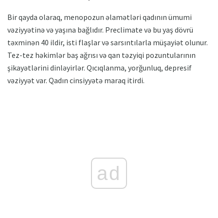
Bir qayda olaraq, menopozun əlamətləri qadının ümumi
vəziyyətinə və yaşına bağlıdır. Preclimate və bu yaş dövrü
təxminən 40 ildir, isti flaşlar və sarsıntılarla müşayiət olunur.
Tez-tez həkimlər baş ağrısı və qan təzyiqi pozuntularının
şikayətlərini dinləyirlər. Qıcıqlanma, yorğunluq, depresif
vəziyyət var. Qadın cinsiyyətə maraq itirdi.
ad