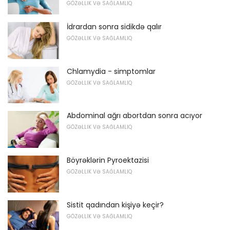
GÖZƏLLIK VƏ SAĞLAMLIQ
İdrardan sonra sidikdə qalır
GÖZƏLLIK VƏ SAĞLAMLIQ
Chlamydia - simptomlar
GÖZƏLLIK VƏ SAĞLAMLIQ
Abdominal ağrı abortdan sonra acıyor
GÖZƏLLIK VƏ SAĞLAMLIQ
Böyrəklərin Pyroektazisi
GÖZƏLLIK VƏ SAĞLAMLIQ
Sistit qadından kişiyə keçir?
GÖZƏLLIK VƏ SAĞLAMLIQ