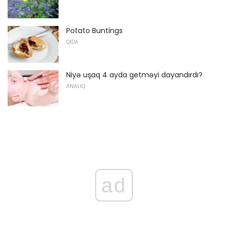
Potato Buntings
QIDA
Niyə uşaq 4 ayda getməyi dayandırdı?
ANALIQ
ad