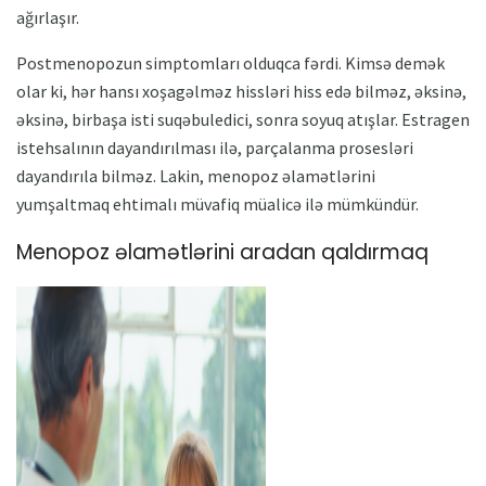
ağırlaşır.
Postmenopozun simptomları olduqca fərdi. Kimsə demək
olar ki, hər hansı xoşagəlməz hissləri hiss edə bilməz, əksinə,
əksinə, birbaşa isti suqəbuledici, sonra soyuq atışlar. Estragen
istehsalının dayandırılması ilə, parçalanma prosesləri
dayandırıla bilməz. Lakin, menopoz əlamətlərini
yumşaltmaq ehtimalı müvafiq müalicə ilə mümkündür.
Menopoz əlamətlərini aradan qaldırmaq