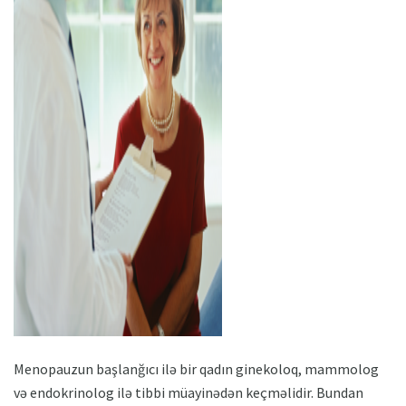
ad
Menopauzun başlanğıcı ilə bir qadın ginekoloq, mammolog
və endokrinolog ilə tibbi müayinədən keçməlidir. Bundan