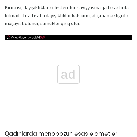
Birincisi, dəyişikliklər xolesterolun səviyyəsinə qədər artırıla
bilmədi. Tez-tez bu dəyişikliklər kalsium çatışmamazlığı ilə
müşayiət olunur, sümüklər qırıq olur.
ad
Qadınlarda menopozun əsas əlamətləri