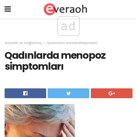
ad
Gözəllik və sağlamlıq
Qadınların məsləhətləşmələri
Qadınlarda menopoz
simptomları