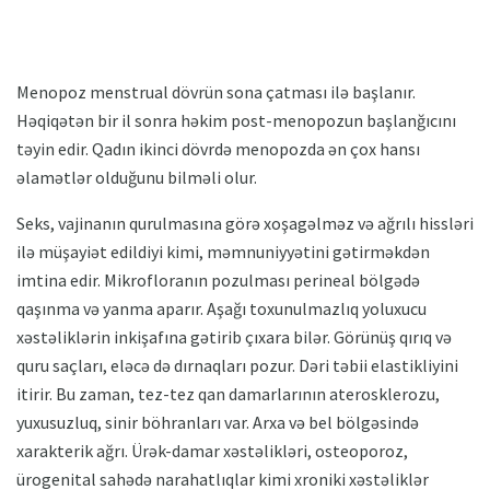
Menopoz menstrual dövrün sona çatması ilə başlanır.
Həqiqətən bir il sonra həkim post-menopozun başlanğıcını
təyin edir. Qadın ikinci dövrdə menopozda ən çox hansı
əlamətlər olduğunu bilməli olur.
Seks, vajinanın qurulmasına görə xoşagəlməz və ağrılı hissləri
ilə müşayiət edildiyi kimi, məmnuniyyətini gətirməkdən
imtina edir. Mikrofloranın pozulması perineal bölgədə
qaşınma və yanma aparır. Aşağı toxunulmazlıq yoluxucu
xəstəliklərin inkişafına gətirib çıxara bilər. Görünüş qırıq və
quru saçları, eləcə də dırnaqları pozur. Dəri təbii elastikliyini
itirir. Bu zaman, tez-tez qan damarlarının aterosklerozu,
yuxusuzluq, sinir böhranları var. Arxa və bel bölgəsində
xarakterik ağrı. Ürək-damar xəstəlikləri, osteoporoz,
ürogenital sahədə narahatlıqlar kimi xroniki xəstəliklər