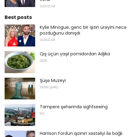
ULDUZLAR
Best posts
Kylie Minogue, gənc bir qızın ürəyini necə
pozduğunu danışdı
ULDUZLAR
Qış üçün yaşıl pomidordan Adjika
QIDA
Şüşə Muzeyi
YAXIN ŞƏRQ
Tampere şəhərində sightseeing
EVI
Harrison Fordun qızının xəstəliyi ilə bağlı