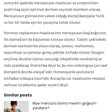
sonra bir qadında menopozun müalicəsi və simptomları
azaltmaq üçün optimal dərman seçmək mümkün olacaq.
Menopozun gəlməsinin səbəb olduğu komplikasiyalar fərdi
və hər bir halda ayrı bir yanaşma tələb olunur.
Hormon replasmanı müalicəsinin menopozun başlanğıcının
ilk əlamətləri ilə başlaması tövsiyə olunur. Tablet şəklindəki
dərman vasitələrinə əlavə olaraq, iynələr, məlhəmlər,
süpozituar və yamalar geniş şəkildə istifadə olunur. Düzgün
seçilmiş dozalar uterus xərçəngi inkişafında narahatlıq və
riski azaldacaq. Statistika deyir ki, bu növ onkologiya çox vaxt
klimaktik dövrdə inkişaf edir. Homeopatik vasitələrin
istifadəsi olduqca təsirlidir. Ancaq bu cür müalicənin müsbət
nəticəsi istədiyimiz qədər sürətli deyil.
Similar posts
Niyə mənzura sonra mənim göğsüm
yaralanır?